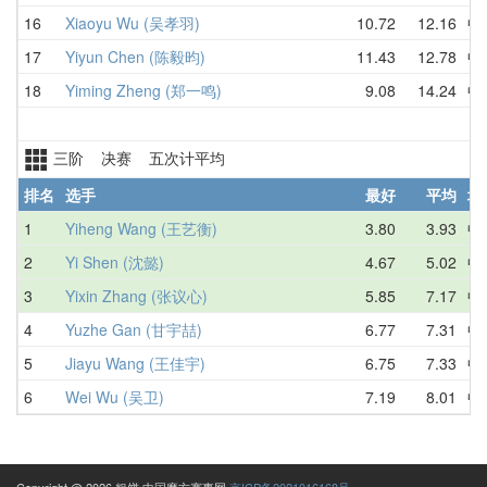
16
Xiaoyu Wu (吴孝羽)
10.72
12.16
中
17
Yiyun Chen (陈毅昀)
11.43
12.78
中
18
Yiming Zheng (郑一鸣)
9.08
14.24
中
三阶 决赛 五次计平均
排名
选手
最好
平均
地
1
Yiheng Wang (王艺衡)
3.80
3.93
中
2
Yi Shen (沈懿)
4.67
5.02
中
3
Yixin Zhang (张议心)
5.85
7.17
中
4
Yuzhe Gan (甘宇喆)
6.77
7.31
中
5
Jiayu Wang (王佳宇)
6.75
7.33
中
6
Wei Wu (吴卫)
7.19
8.01
中
Copyright @ 2026 粗饼·中国魔方赛事网
京ICP备2021016168号