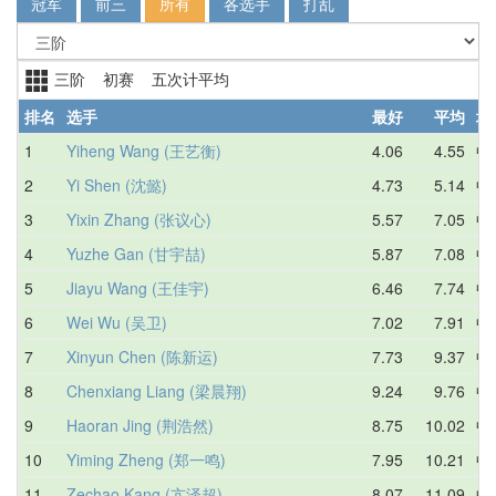
冠军
前三
所有
各选手
打乱
三阶 初赛 五次计平均
排名
选手
最好
平均
地
1
Yiheng Wang (王艺衡)
4.06
4.55
中
2
Yi Shen (沈懿)
4.73
5.14
中
3
Yixin Zhang (张议心)
5.57
7.05
中
4
Yuzhe Gan (甘宇喆)
5.87
7.08
中
5
Jiayu Wang (王佳宇)
6.46
7.74
中
6
Wei Wu (吴卫)
7.02
7.91
中
7
Xinyun Chen (陈新运)
7.73
9.37
中
8
Chenxiang Liang (梁晨翔)
9.24
9.76
中
9
Haoran Jing (荆浩然)
8.75
10.02
中
10
Yiming Zheng (郑一鸣)
7.95
10.21
中
11
Zechao Kang (亢泽超)
8.07
11.09
中