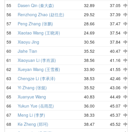
55
Dasen Qin (秦大森)
32.89
37.05
中国
56
Renzhong Zhao (赵任忠)
29.52
37.39
中国
57
Peng Zhang (张鹏)
28.66
37.47
中国
58
Xiaotao Wang (王晓涛)
24.69
37.54
中国
59
Xiaoyu Jing
30.56
37.84
中国
60
Jiahe Tian
35.52
40.47
中国
61
Xiaoyuan Li (李肖源)
38.56
41.16
中国
62
Xueyan Wang (王雪雁)
33.90
41.55
中国
63
Chengze Li (李承泽)
38.53
42.46
中国
64
Yi Zhang (张懿)
35.52
43.06
中国
65
Xuanyue Wang
40.83
44.49
中国
66
Yukun Yue (岳雨昆)
36.00
45.07
中国
67
Meng Li (李梦)
38.33
45.37
中国
68
Ke Zheng (郑珂)
38.47
45.52
中国