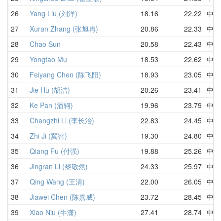
26
Yang Liu (刘洋)
18.16
22.22
中国
27
Xuran Zhang (张旭冉)
20.86
22.33
中国
28
Chao Sun
20.58
22.43
中国
29
Yongtao Mu
18.53
22.62
中国
30
Feiyang Chen (陈飞阳)
18.93
23.05
中国
31
Jie Hu (胡洁)
20.26
23.41
中国
32
Ke Pan (潘轲)
19.96
23.79
中国
33
Changzhi Li (李长治)
22.83
24.45
中国
34
Zhi Ji (冀智)
19.30
24.80
中国
35
Qiang Fu (付强)
19.88
25.26
中国
36
Jingran Li (黎敬然)
24.33
25.97
中国
37
Qing Wang (王清)
22.00
26.05
中国
38
Jiawei Chen (陈嘉威)
23.72
28.45
中国
39
Xiao Niu (牛潇)
27.41
28.74
中国