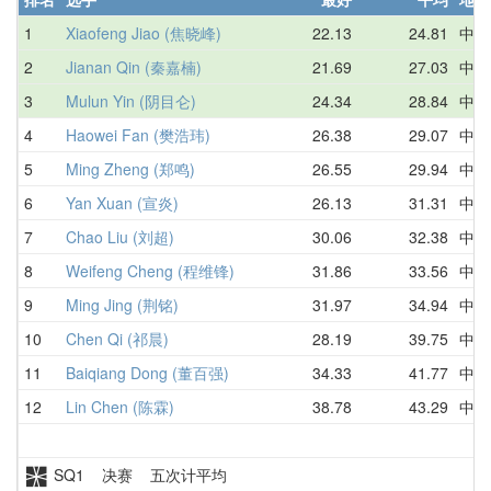
1
Xiaofeng Jiao (焦晓峰)
22.13
24.81
中国
2
Jianan Qin (秦嘉楠)
21.69
27.03
中国
3
Mulun Yin (阴目仑)
24.34
28.84
中国
4
Haowei Fan (樊浩玮)
26.38
29.07
中国
5
Ming Zheng (郑鸣)
26.55
29.94
中国
6
Yan Xuan (宣炎)
26.13
31.31
中国
7
Chao Liu (刘超)
30.06
32.38
中国
8
Weifeng Cheng (程维锋)
31.86
33.56
中国
9
Ming Jing (荆铭)
31.97
34.94
中国
10
Chen Qi (祁晨)
28.19
39.75
中国
11
Baiqiang Dong (董百强)
34.33
41.77
中国
12
Lin Chen (陈霖)
38.78
43.29
中国
SQ1 决赛 五次计平均