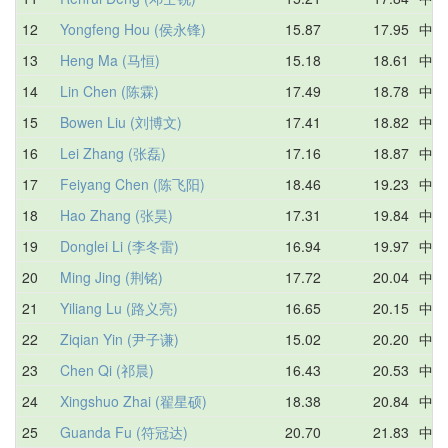
12
Yongfeng Hou (侯永锋)
15.87
17.95
中国
13
Heng Ma (马恒)
15.18
18.61
中国
14
Lin Chen (陈霖)
17.49
18.78
中国
15
Bowen Liu (刘博文)
17.41
18.82
中国
16
Lei Zhang (张磊)
17.16
18.87
中国
17
Feiyang Chen (陈飞阳)
18.46
19.23
中国
18
Hao Zhang (张昊)
17.31
19.84
中国
19
Donglei Li (李冬雷)
16.94
19.97
中国
20
Ming Jing (荆铭)
17.72
20.04
中国
21
Yiliang Lu (路义亮)
16.65
20.15
中国
22
Ziqian Yin (尹子谦)
15.02
20.20
中国
23
Chen Qi (祁晨)
16.43
20.53
中国
24
Xingshuo Zhai (翟星硕)
18.38
20.84
中国
25
Guanda Fu (符冠达)
20.70
21.83
中国