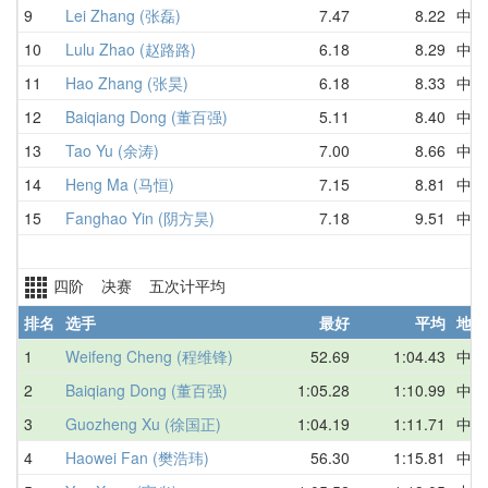
9
Lei Zhang (张磊)
7.47
8.22
中国
10
Lulu Zhao (赵路路)
6.18
8.29
中国
11
Hao Zhang (张昊)
6.18
8.33
中国
12
Baiqiang Dong (董百强)
5.11
8.40
中国
13
Tao Yu (余涛)
7.00
8.66
中国
14
Heng Ma (马恒)
7.15
8.81
中国
15
Fanghao Yin (阴方昊)
7.18
9.51
中国
四阶 决赛 五次计平均
排名
选手
最好
平均
地区
1
Weifeng Cheng (程维锋)
52.69
1:04.43
中国
2
Baiqiang Dong (董百强)
1:05.28
1:10.99
中国
3
Guozheng Xu (徐国正)
1:04.19
1:11.71
中国
4
Haowei Fan (樊浩玮)
56.30
1:15.81
中国