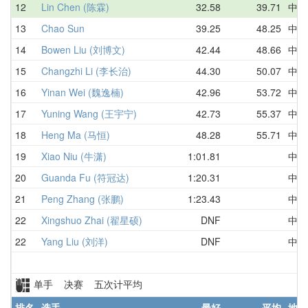
12
Lin Chen (陈霖)
32.58
39.71
中国
13
Chao Sun
39.25
48.25
中国
14
Bowen Liu (刘博文)
42.44
48.66
中国
15
Changzhi Li (李长治)
44.30
50.07
中国
16
Yinan Wei (魏逸楠)
42.96
53.72
中国
17
Yuning Wang (王宇宁)
42.73
55.37
中国
18
Heng Ma (马恒)
48.28
55.71
中国
19
Xiao Niu (牛潇)
1:01.81
中国
20
Guanda Fu (符冠达)
1:20.31
中国
21
Peng Zhang (张鹏)
1:23.43
中国
22
Xingshuo Zhai (翟星硕)
DNF
中国
22
Yang Liu (刘洋)
DNF
中国
单手 决赛 五次计平均
排名
选手
最好
平均
地区