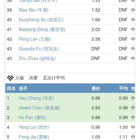
39
Xiao Niu (牛潇)
1.52
DNF
中国
40
Guozheng Xu (徐国正)
1.66
DNF
中国
41
Baiqiang Dong (董百强)
2.02
DNF
中国
42
Peng Lan (兰鹏)
2.58
DNF
中国
43
Guanda Fu (符冠达)
DNF
DNF
中国
43
Ziru Zhao (赵梓汝)
DNF
DNF
中国
八板 决赛 五次计平均
排名
选手
最好
平均
地区
1
Hao Zhang (张昊)
0.86
0.90
中国
2
Jiawei Chen (陈嘉威)
0.93
0.98
中国
3
Ke Pan (潘轲)
0.86
0.99
中国
4
Yang Liu (刘洋)
0.96
1.00
中国
5
Feng Jia (贾峰)
1.05
1.11
中国