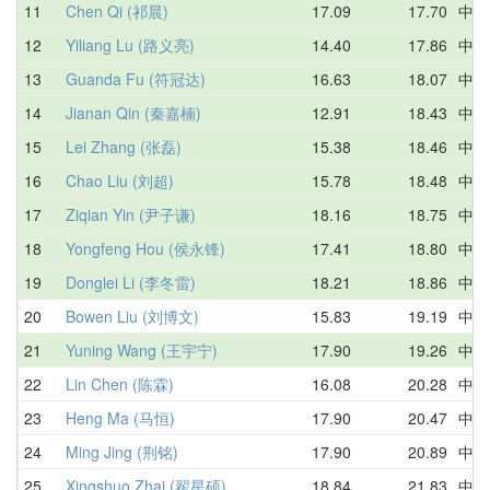
11
Chen Qi (祁晨)
17.09
17.70
中国
12
Yiliang Lu (路义亮)
14.40
17.86
中国
13
Guanda Fu (符冠达)
16.63
18.07
中国
14
Jianan Qin (秦嘉楠)
12.91
18.43
中国
15
Lei Zhang (张磊)
15.38
18.46
中国
16
Chao Liu (刘超)
15.78
18.48
中国
17
Ziqian Yin (尹子谦)
18.16
18.75
中国
18
Yongfeng Hou (侯永锋)
17.41
18.80
中国
19
Donglei Li (李冬雷)
18.21
18.86
中国
20
Bowen Liu (刘博文)
15.83
19.19
中国
21
Yuning Wang (王宇宁)
17.90
19.26
中国
22
Lin Chen (陈霖)
16.08
20.28
中国
23
Heng Ma (马恒)
17.90
20.47
中国
24
Ming Jing (荆铭)
17.90
20.89
中国
25
Xingshuo Zhai (翟星硕)
18.84
21.83
中国