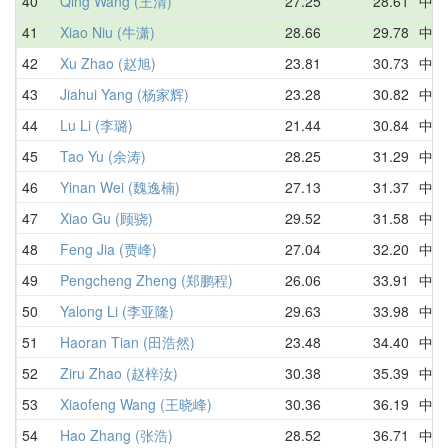
40
Qing Wang (王清)
27.25
28.61
中国
41
Xiao Niu (牛潇)
28.66
29.78
中国
42
Xu Zhao (赵旭)
23.81
30.73
中国
43
Jiahui Yang (杨家辉)
23.28
30.82
中国
44
Lu Li (李璐)
21.44
30.84
中国
45
Tao Yu (余涛)
28.25
31.29
中国
46
Yinan Wei (魏逸楠)
27.13
31.37
中国
47
Xiao Gu (顾骁)
29.52
31.58
中国
48
Feng Jia (贾峰)
27.04
32.20
中国
49
Pengcheng Zheng (郑鹏程)
26.06
33.91
中国
50
Yalong Li (李亚隆)
29.63
33.98
中国
51
Haoran Tian (田浩然)
23.48
34.40
中国
52
Ziru Zhao (赵梓汝)
30.38
35.39
中国
53
Xiaofeng Wang (王晓峰)
30.36
36.19
中国
54
Hao Zhang (张浩)
28.52
36.71
中国