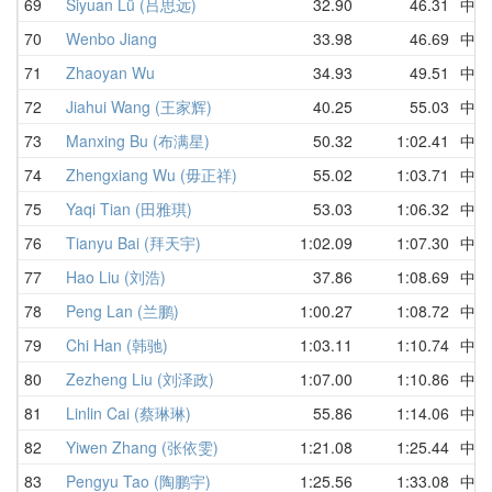
69
Siyuan Lü (吕思远)
32.90
46.31
中国
70
Wenbo Jiang
33.98
46.69
中国
71
Zhaoyan Wu
34.93
49.51
中国
72
Jiahui Wang (王家辉)
40.25
55.03
中国
73
Manxing Bu (布满星)
50.32
1:02.41
中国
74
Zhengxiang Wu (毋正祥)
55.02
1:03.71
中国
75
Yaqi Tian (田雅琪)
53.03
1:06.32
中国
76
Tianyu Bai (拜天宇)
1:02.09
1:07.30
中国
77
Hao Liu (刘浩)
37.86
1:08.69
中国
78
Peng Lan (兰鹏)
1:00.27
1:08.72
中国
79
Chi Han (韩驰)
1:03.11
1:10.74
中国
80
Zezheng Liu (刘泽政)
1:07.00
1:10.86
中国
81
Linlin Cai (蔡琳琳)
55.86
1:14.06
中国
82
Yiwen Zhang (张依雯)
1:21.08
1:25.44
中国
83
Pengyu Tao (陶鹏宇)
1:25.56
1:33.08
中国