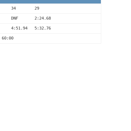
     34        29
     DNF       2:24.68
     4:51.94   5:32.76
 60:00