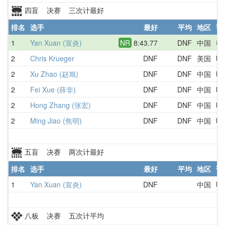
四盲 决赛 三次计最好
排名
选手
最好
平均
地区
详
1
Yan Xuan (宣炎)
NR
8:43.77
DNF
中国
8:
2
Chris Krueger
DNF
DNF
美国
DN
2
Xu Zhao (赵旭)
DNF
DNF
中国
DN
2
Fei Xue (薛非)
DNF
DNF
中国
DN
2
Hong Zhang (张宏)
DNF
DNF
中国
DN
2
Ming Jiao (焦明)
DNF
DNF
中国
DN
五盲 决赛 两次计最好
排名
选手
最好
平均
地区
详
1
Yan Xuan (宣炎)
DNF
中国
DN
八板 决赛 五次计平均