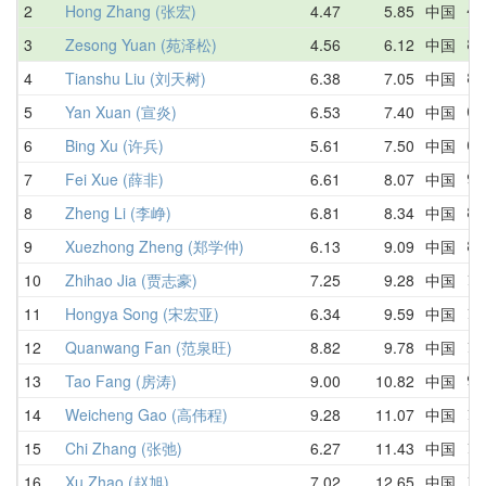
2
Hong Zhang (张宏)
4.47
5.85
中国
4.
3
Zesong Yuan (苑泽松)
4.56
6.12
中国
8.
4
Tianshu Liu (刘天树)
6.38
7.05
中国
8.
5
Yan Xuan (宣炎)
6.53
7.40
中国
6.
6
Bing Xu (许兵)
5.61
7.50
中国
6.
7
Fei Xue (薛非)
6.61
8.07
中国
9.
8
Zheng Li (李峥)
6.81
8.34
中国
8.
9
Xuezhong Zheng (郑学仲)
6.13
9.09
中国
8.
10
Zhihao Jia (贾志豪)
7.25
9.28
中国
11
11
Hongya Song (宋宏亚)
6.34
9.59
中国
12
12
Quanwang Fan (范泉旺)
8.82
9.78
中国
10
13
Tao Fang (房涛)
9.00
10.82
中国
9.
14
Weicheng Gao (高伟程)
9.28
11.07
中国
11
15
Chi Zhang (张弛)
6.27
11.43
中国
12
16
Xu Zhao (赵旭)
7.02
12.65
中国
14