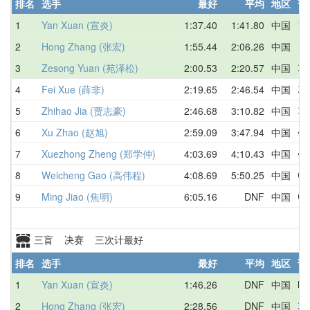
排名
选手
最好
平均
地区
详
1
Yan Xuan (宣炎)
1:37.40
1:41.80
中国
1:
2
Hong Zhang (张宏)
1:55.44
2:06.26
中国
1:
3
Zesong Yuan (苑泽松)
2:00.53
2:20.57
中国
2:
4
Fei Xue (薛非)
2:19.65
2:46.54
中国
2:
5
Zhihao Jia (贾志豪)
2:46.68
3:10.82
中国
3:
6
Xu Zhao (赵旭)
2:59.09
3:47.94
中国
4:
7
Xuezhong Zheng (郑学仲)
4:03.69
4:10.43
中国
4:
8
Weicheng Gao (高伟程)
4:08.69
5:50.25
中国
6:
9
Ming Jiao (焦明)
6:05.16
DNF
中国
6:
三盲 决赛 三次计最好
排名
选手
最好
平均
地区
详
1
Yan Xuan (宣炎)
1:46.26
DNF
中国
DN
2
Hong Zhang (张宏)
2:28.56
DNF
中国
2: