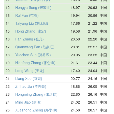
12
Hongya Song (宋宏亚)
18.97
20.93
中国
20
13
Rui Fan (范睿)
19.94
20.96
中国
22
14
Taiyang Liu (刘太阳)
17.86
21.22
中国
26
15
Hong Zhang (张宏)
19.58
21.96
中国
23
16
Fan Zhang (张凡)
20.58
22.20
中国
20
17
Quanwang Fan (范泉旺)
20.81
22.27
中国
20
18
Yuechen Sun (孙月琛)
20.05
23.25
中国
24
19
Nianfeng Zhang (张念峰)
21.61
23.44
中国
21
20
Long Wang (王龙)
17.40
24.04
中国
22
21
Liang Xue (薛亮)
20.77
24.16
中国
25
22
Zhihao Jia (贾志豪)
18.86
26.05
中国
18
23
Hongming Zhang (张洪铭)
22.80
26.16
中国
27
24
Ming Jiao (焦明)
24.02
26.51
中国
25
25
Xuezhong Zheng (郑学仲)
24.56
26.57
中国
25