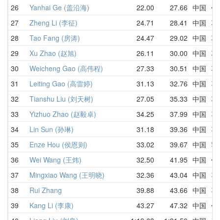
26
Yanhai Ge (盖沿海)
22.00
27.66
中国
43
27
Zheng Li (李征)
24.71
28.41
中国
24
28
Tao Fang (房涛)
24.47
29.02
中国
24
29
Xu Zhao (赵旭)
26.11
30.00
中国
29
30
Weicheng Gao (高伟程)
27.33
30.51
中国
29
31
Leiting Gao (高雷婷)
31.13
32.76
中国
36
32
Tianshu Liu (刘天树)
27.05
35.33
中国
27
33
Yizhuo Zhao (赵毅卓)
34.25
37.99
中国
34
34
Lin Sun (孙琳)
31.18
39.36
中国
31
35
Enze Hou (侯恩则)
33.02
39.67
中国
53
36
Wei Wang (王炜)
32.50
41.95
中国
44
37
Mingxiao Wang (王明晓)
32.36
43.04
中国
32
38
Rui Zhang
39.88
43.66
中国
39
39
Kang Li (李康)
43.27
47.32
中国
43