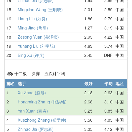
14
Zhihao Jia (贾志豪)
1.94
2.59
中国
2.
15
Mingxiao Wang (王明晓)
2.01
2.59
中国
DN
16
Liang Liu (刘良)
1.86
2.79
中国
2.
17
Ming Jiao (焦明)
1.27
3.19
中国
2.
18
Zesong Yuan (苑泽松)
2.93
4.22
中国
3.
19
Yuhang Liu (刘宇航)
4.63
5.74
中国
4.
20
Bing Xu (许兵)
2.45
DNF
中国
2.
十二板 决赛 五次计平均
排名
选手
最好
平均
地区
详
1
Xu Zhao (赵旭)
2.18
2.63
中国
3.
2
Hongming Zhang (张洪铭)
2.68
3.10
中国
3.
3
Yan Xuan (宣炎)
3.25
3.85
中国
3.
4
Xuezhong Zheng (郑学仲)
3.50
4.05
中国
4.
5
Zhihao Jia (贾志豪)
3.25
4.12
中国
3.