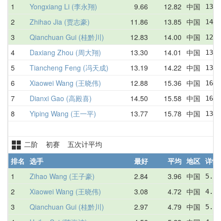
1
Yongxiang Li (李永翔)
9.66
12.82
中国
13.5
2
Zhihao Jia (贾志豪)
11.86
13.85
中国
14.2
3
Qianchuan Gui (桂黔川)
12.83
14.00
中国
12.8
4
Daxiang Zhou (周大翔)
13.30
14.01
中国
13.3
5
Tiancheng Feng (冯天成)
13.19
14.22
中国
13.1
6
Xiaowei Wang (王晓伟)
12.88
15.36
中国
16.0
7
Dianxi Gao (高殿喜)
14.50
15.58
中国
16.5
8
Yiping Wang (王一平)
13.77
15.78
中国
13.7
二阶 初赛 五次计平均
排名
选手
最好
平均
地区
详情
1
Zihao Wang (王子豪)
2.84
3.96
中国
5.90
2
Xiaowei Wang (王晓伟)
3.08
4.72
中国
4.44
3
Qianchuan Gui (桂黔川)
2.97
4.79
中国
5.21