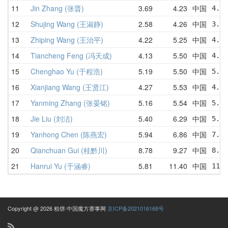
11
Jin Zhang (张晋)
3.69
4.23
中国
4.46
12
Shujing Wang (王淑静)
2.58
4.26
中国
3.31
13
Zhiping Wang (王治平)
4.22
5.25
中国
4.80
14
Tiancheng Feng (冯天成)
4.13
5.50
中国
4.72
15
Chenghao Yu (于程浩)
5.19
5.50
中国
5.47
16
Xianjiang Wang (王贤江)
4.27
5.53
中国
4.94
17
Yanming Zhang (张晏铭)
5.16
5.54
中国
5.44
18
Jie Liu (刘洁)
5.40
6.29
中国
5.56
19
Yanhong Chen (陈燕宏)
5.94
6.86
中国
7.27
20
Qianchuan Gui (桂黔川)
8.78
9.27
中国
8.96
21
Hanrui Yu (于涵睿)
5.81
11.40
中国
11.5
Copyright @ 2026 粗饼·中国魔方赛事网
京ICP备2021016168号