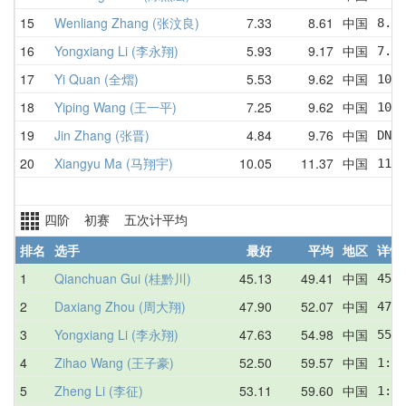
15
Wenliang Zhang (张汶良)
7.33
8.61
中国
8.50
16
Yongxiang Li (李永翔)
5.93
9.17
中国
7.06
17
Yi Quan (全熠)
5.53
9.62
中国
10.5
18
Yiping Wang (王一平)
7.25
9.62
中国
10.7
19
Jin Zhang (张晋)
4.84
9.76
中国
DNF 
20
Xiangyu Ma (马翔宇)
10.05
11.37
中国
11.1
四阶 初赛 五次计平均
排名
选手
最好
平均
地区
详情
1
Qianchuan Gui (桂黔川)
45.13
49.41
中国
45.1
2
Daxiang Zhou (周大翔)
47.90
52.07
中国
47.9
3
Yongxiang Li (李永翔)
47.63
54.98
中国
55.1
4
Zihao Wang (王子豪)
52.50
59.57
中国
1:06
5
Zheng Li (李征)
53.11
59.60
中国
1:11