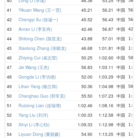
40
Long Li (李珑)
46.36
53.25
中国
58.2
41
Yikuan Wang (王一宽)
45.21
56.21
中国
56.5
42
Chengyi Xu (徐诚一)
45.52
56.43
中国
56.6
43
Anran Li (李安冉)
42.46
56.87
中国
42.4
44
Shilong Chen (陈世龙)
43.88
57.01
中国
1:05
45
Xiaolong Zhang (张晓龙)
46.68
1:01.81
中国
1:13
46
Zhiying Cui (崔志莹)
50.25
1:02.60
中国
50.2
47
Jie Wang (王杰)
56.83
1:03.11
中国
1:05
48
Gongde Li (李功德)
52.00
1:03.29
中国
1:09
49
Lihan Yang (杨立韩)
50.36
1:04.98
中国
50.3
50
Changhao Guo (郭常昊)
55.50
1:07.23
中国
1:12
51
Ruizeng Lian (连瑞增)
1:02.46
1:08.16
中国
1:10
52
Yang Liu (刘洋)
1:00.33
1:12.58
中国
2:02
53
Xinyi Li (李心怡)
1:09.33
1:12.98
中国
1:11
54
Liyuan Dong (董丽媛)
54.90
1:13.25
中国
1:02