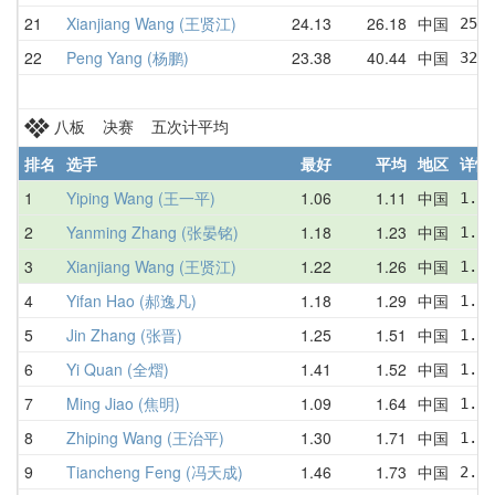
21
Xianjiang Wang (王贤江)
24.13
26.18
中国
25.3
22
Peng Yang (杨鹏)
23.38
40.44
中国
32.1
八板 决赛 五次计平均
排名
选手
最好
平均
地区
详情
1
Yiping Wang (王一平)
1.06
1.11
中国
1.08
2
Yanming Zhang (张晏铭)
1.18
1.23
中国
1.21
3
Xianjiang Wang (王贤江)
1.22
1.26
中国
1.22
4
Yifan Hao (郝逸凡)
1.18
1.29
中国
1.28
5
Jin Zhang (张晋)
1.25
1.51
中国
1.41
6
Yi Quan (全熠)
1.41
1.52
中国
1.65
7
Ming Jiao (焦明)
1.09
1.64
中国
1.09
8
Zhiping Wang (王治平)
1.30
1.71
中国
1.88
9
Tiancheng Feng (冯天成)
1.46
1.73
中国
2.56