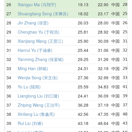
26
Xiangyu Ma (马翔宇)
19.13
22.90
中国
28.8
27
Shuangliang Song (宋爽良)
18.02
23.17
中国
25.6
28
Jin Zhang (张晋)
26.03
28.00
中国
26.0
29
Chenghao Yu (于程浩)
25.81
28.92
中国
25.8
30
Xianjiang Wang (王贤江)
25.90
30.09
中国
31.5
31
Hanrui Yu (于涵睿)
25.44
31.06
中国
32.0
32
Yanming Zhang (张晏铭)
29.25
31.26
中国
31.9
33
Ming Han (韩铭)
24.31
32.19
中国
29.3
34
Wenjia Song (宋文佳)
27.36
32.99
中国
33.3
35
Yu Lu (陆雨)
25.59
34.83
中国
41.4
36
Lianglong Liu (刘江隆)
24.41
36.09
中国
39.1
37
Zhiping Wang (王治平)
36.28
37.19
中国
37.6
38
Xinliang Lu (鲁鑫亮)
42.56
47.35
中国
48.3
39
Rui Liu (刘睿)
43.18
48.64
中国
43.1