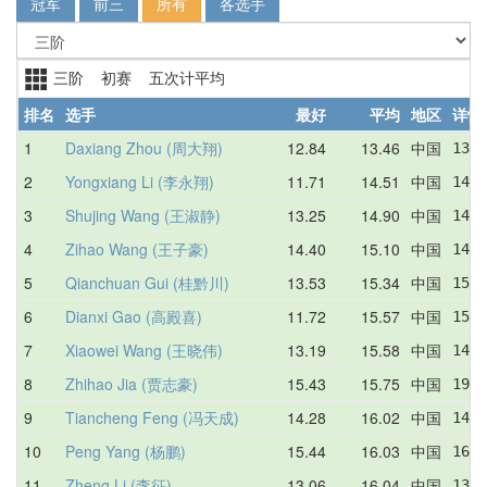
冠军
前三
所有
各选手
三阶 初赛 五次计平均
排名
选手
最好
平均
地区
详情
1
Daxiang Zhou (周大翔)
12.84
13.46
中国
13.4
2
Yongxiang Li (李永翔)
11.71
14.51
中国
14.3
3
Shujing Wang (王淑静)
13.25
14.90
中国
14.5
4
Zihao Wang (王子豪)
14.40
15.10
中国
14.4
5
Qianchuan Gui (桂黔川)
13.53
15.34
中国
15.7
6
Dianxi Gao (高殿喜)
11.72
15.57
中国
15.8
7
Xiaowei Wang (王晓伟)
13.19
15.58
中国
14.5
8
Zhihao Jia (贾志豪)
15.43
15.75
中国
19.9
9
Tiancheng Feng (冯天成)
14.28
16.02
中国
14.2
10
Peng Yang (杨鹏)
15.44
16.03
中国
16.2
11
Zheng Li (李征)
13.06
16.04
中国
13.0