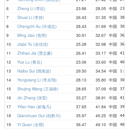
6
Zheng Li (李征)
23.86
28.05
中国
23.8
7
Shuai Li (李帅)
26.43
31.35
中国
38.4
8
Chengzhi Xu (许成志)
28.43
31.69
中国
30.4
9
Ming Jiao (焦明)
30.91
32.67
中国
36.4
10
Jiajia Yu (余佳佳)
25.28
32.98
中国
36.0
11
Zhihao Jia (贾志豪)
26.41
33.17
中国
41.9
12
Yue Lu (鲁岳)
23.06
33.60
中国
40.1
13
Haibo Sui (隋海波)
29.50
34.54
中国
1:08
14
Yongxiang Li (李永翔)
28.13
35.80
中国
30.6
15
Shujing Wang (王淑静)
28.65
37.09
中国
37.3
16
Jin Zhang (张晋)
33.27
38.91
中国
41.6
17
Yifan Hao (郝逸凡)
37.65
41.84
中国
39.3
18
Qianchuan Gui (桂黔川)
35.97
45.25
中国
44.5
19
Yi Quan (全熠)
36.47
49.10
中国
48.5