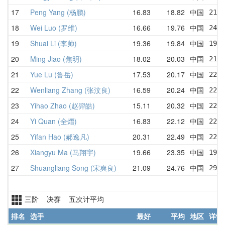
17
Peng Yang (杨鹏)
16.83
18.82
中国
21.5
18
Wei Luo (罗维)
16.66
19.76
中国
24.1
19
Shuai Li (李帅)
19.36
19.84
中国
19.5
20
Ming Jiao (焦明)
18.02
20.03
中国
21.5
21
Yue Lu (鲁岳)
17.53
20.17
中国
22.3
22
Wenliang Zhang (张汶良)
16.59
20.24
中国
22.2
23
Yihao Zhao (赵羿皓)
15.11
20.32
中国
22.3
24
Yi Quan (全熠)
16.83
22.12
中国
22.8
25
Yifan Hao (郝逸凡)
20.31
22.49
中国
22.4
26
Xiangyu Ma (马翔宇)
19.66
23.35
中国
19.6
27
Shuangliang Song (宋爽良)
21.09
24.76
中国
29.4
三阶 决赛 五次计平均
排名
选手
最好
平均
地区
详情