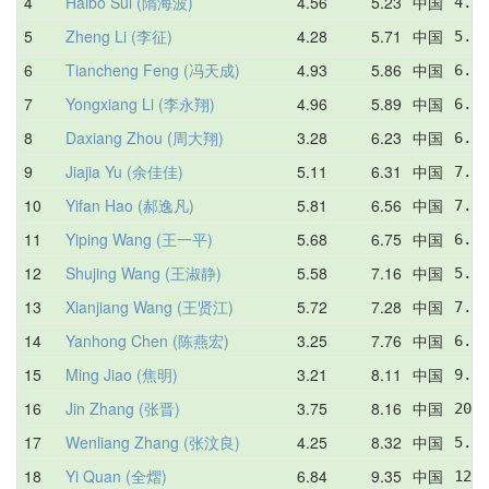
4
Haibo Sui (隋海波)
4.56
5.23
中国
4.80
5
Zheng Li (李征)
4.28
5.71
中国
5.00
6
Tiancheng Feng (冯天成)
4.93
5.86
中国
6.34
7
Yongxiang Li (李永翔)
4.96
5.89
中国
6.41
8
Daxiang Zhou (周大翔)
3.28
6.23
中国
6.19
9
Jiajia Yu (余佳佳)
5.11
6.31
中国
7.16
10
Yifan Hao (郝逸凡)
5.81
6.56
中国
7.59
11
Yiping Wang (王一平)
5.68
6.75
中国
6.75
12
Shujing Wang (王淑静)
5.58
7.16
中国
5.58
13
Xianjiang Wang (王贤江)
5.72
7.28
中国
7.91
14
Yanhong Chen (陈燕宏)
3.25
7.76
中国
6.94
15
Ming Jiao (焦明)
3.21
8.11
中国
9.41
16
Jin Zhang (张晋)
3.75
8.16
中国
20.0
17
Wenliang Zhang (张汶良)
4.25
8.32
中国
5.91
18
Yi Quan (全熠)
6.84
9.35
中国
12.6