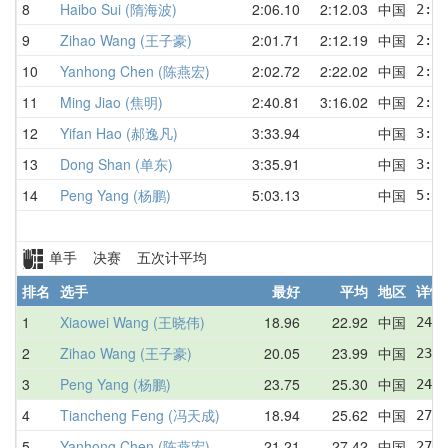
8
Haibo Sui (隋海波)
2:06.10
2:12.03
中国
2:22
9
Zihao Wang (王子豪)
2:01.71
2:12.19
中国
2:46
10
Yanhong Chen (陈燕宏)
2:02.72
2:22.02
中国
2:50
11
Ming Jiao (焦明)
2:40.81
3:16.02
中国
2:40
12
Yifan Hao (郝逸凡)
3:33.94
中国
3:33
13
Dong Shan (单东)
3:35.91
中国
3:35
14
Peng Yang (杨鹏)
5:03.13
中国
5:49
单手 决赛 五次计平均
排名
选手
最好
平均
地区
详情
1
Xiaowei Wang (王晓伟)
18.96
22.92
中国
24.2
2
Zihao Wang (王子豪)
20.05
23.99
中国
23.9
3
Peng Yang (杨鹏)
23.75
25.30
中国
24.9
4
Tiancheng Feng (冯天成)
18.94
25.62
中国
27.2
5
Yanhong Chen (陈燕宏)
21.21
27.42
中国
27.3