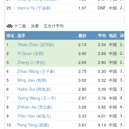
25
Hanrui Yu (于涵睿)
1.97
DNF
中国
2.68
十二板 决赛 五次计平均
排名
选手
最好
平均
地区
详情
1
Yihao Zhao (赵羿皓)
2.13
2.34
中国
2.56
2
Yi Quan (全熠)
2.40
2.66
中国
2.52
3
Zheng Li (李征)
2.65
2.80
中国
2.65
4
Zihao Wang (王子豪)
2.75
3.30
中国
3.63
5
Ming Jiao (焦明)
3.02
3.32
中国
3.43
6
Haibo Sui (隋海波)
2.80
3.39
中国
3.16
7
Yiping Wang (王一平)
2.97
3.76
中国
4.16
8
Zhihao Jia (贾志豪)
3.28
3.85
中国
4.28
9
Yifan Hao (郝逸凡)
3.33
4.01
中国
3.72
10
Peng Yang (杨鹏)
3.61
4.14
中国
3.97