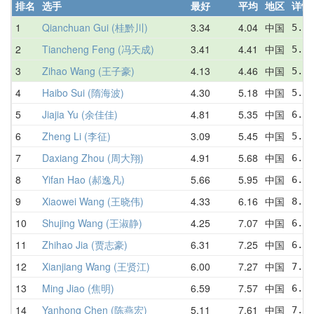
排名
选手
最好
平均
地区
详情
1
Qianchuan Gui (桂黔川)
3.34
4.04
中国
5.28
2
Tiancheng Feng (冯天成)
3.41
4.41
中国
5.46
3
Zihao Wang (王子豪)
4.13
4.46
中国
5.08
4
Haibo Sui (隋海波)
4.30
5.18
中国
5.05
5
Jiajia Yu (余佳佳)
4.81
5.35
中国
6.41
6
Zheng Li (李征)
3.09
5.45
中国
5.02
7
Daxiang Zhou (周大翔)
4.91
5.68
中国
6.52
8
Yifan Hao (郝逸凡)
5.66
5.95
中国
6.36
9
Xiaowei Wang (王晓伟)
4.33
6.16
中国
8.11
10
Shujing Wang (王淑静)
4.25
7.07
中国
6.69
11
Zhihao Jia (贾志豪)
6.31
7.25
中国
6.31
12
Xianjiang Wang (王贤江)
6.00
7.27
中国
7.80
13
Ming Jiao (焦明)
6.59
7.57
中国
6.59
14
Yanhong Chen (陈燕宏)
5.11
7.61
中国
7.80