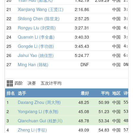
21
Xianjiang Wang (王贤江)
2:16.86
中国
3:02
22
Shilong Chen (陈世龙)
2:57.25
中国
3:07
23
Rongyu Liu (刘荣雨)
3:27.31
中国
4:02
24
Quanxin Li (李全鑫)
3:40.33
中国
3:40
25
Gongde Li (李功德)
3:45.43
中国
4:35
26
Jiahui Yao (姚佳慧)
5:24.77
中国
6:42
27
Ming Han (韩铭)
DNF
中国
DNF 
四阶 决赛 五次计平均
排名
选手
最好
平均
地区
详情
1
Daxiang Zhou (周大翔)
48.25
50.99
中国
55.7
2
Yongxiang Li (李永翔)
45.08
51.23
中国
53.9
3
Qianchuan Gui (桂黔川)
48.78
53.34
中国
48.7
4
Zheng Li (李征)
49.09
54.83
中国
57.8