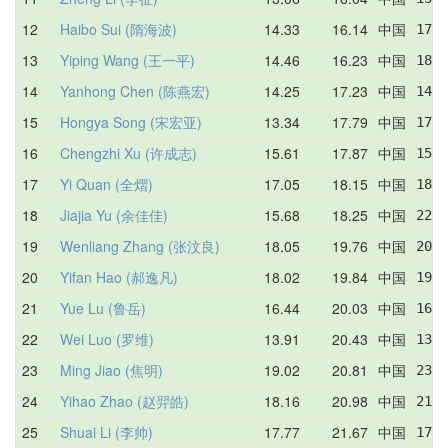
12
Haibo Sui (隋海波)
14.33
16.14
中国
17.6
13
Yiping Wang (王一平)
14.46
16.23
中国
18.5
14
Yanhong Chen (陈燕宏)
14.25
17.23
中国
14.2
15
Hongya Song (宋宏亚)
13.34
17.79
中国
17.1
16
Chengzhi Xu (许成志)
15.61
17.87
中国
15.8
17
Yi Quan (全熠)
17.05
18.15
中国
18.7
18
Jiajia Yu (余佳佳)
15.68
18.25
中国
22.1
19
Wenliang Zhang (张汶良)
18.05
19.76
中国
20.1
20
Yifan Hao (郝逸凡)
18.02
19.84
中国
19.4
21
Yue Lu (鲁岳)
16.44
20.03
中国
16.4
22
Wei Luo (罗维)
13.91
20.43
中国
13.9
23
Ming Jiao (焦明)
19.02
20.81
中国
23.9
24
Yihao Zhao (赵羿皓)
18.16
20.98
中国
21.5
25
Shuai Li (李帅)
17.77
21.67
中国
17.7