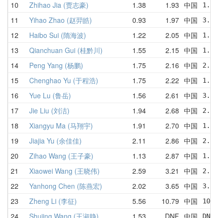
10
Zhihao Jia (贾志豪)
1.38
1.93
中国
1.96
11
Yihao Zhao (赵羿皓)
0.93
1.97
中国
3.50
12
Haibo Sui (隋海波)
1.22
2.05
中国
1.34
13
Qianchuan Gui (桂黔川)
1.55
2.15
中国
1.55
14
Peng Yang (杨鹏)
1.75
2.16
中国
2.56
15
Chenghao Yu (于程浩)
1.75
2.22
中国
1.80
16
Yue Lu (鲁岳)
1.56
2.61
中国
3.55
17
Jie Liu (刘洁)
1.94
2.68
中国
2.09
18
Xiangyu Ma (马翔宇)
1.91
2.70
中国
1.91
19
Jiajia Yu (余佳佳)
2.11
2.86
中国
2.83
20
Zihao Wang (王子豪)
1.13
2.87
中国
1.13
21
Xiaowei Wang (王晓伟)
2.59
3.21
中国
2.59
22
Yanhong Chen (陈燕宏)
2.02
3.65
中国
3.34
23
Zheng Li (李征)
5.56
10.79
中国
10.5
24
Shujing Wang (王淑静)
1.53
DNF
中国
DNF 