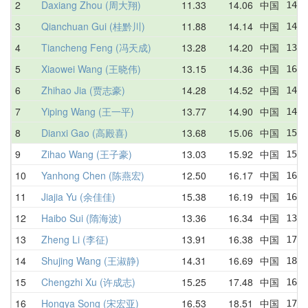
2
Daxiang Zhou (周大翔)
11.33
14.06
中国
14.8
3
Qianchuan Gui (桂黔川)
11.88
14.14
中国
14.0
4
Tiancheng Feng (冯天成)
13.28
14.20
中国
13.2
5
Xiaowei Wang (王晓伟)
13.15
14.36
中国
16.0
6
Zhihao Jia (贾志豪)
14.28
14.52
中国
14.2
7
Yiping Wang (王一平)
13.77
14.90
中国
14.5
8
Dianxi Gao (高殿喜)
13.68
15.06
中国
15.5
9
Zihao Wang (王子豪)
13.03
15.92
中国
15.3
10
Yanhong Chen (陈燕宏)
12.50
16.17
中国
16.1
11
Jiajia Yu (余佳佳)
15.38
16.19
中国
16.6
12
Haibo Sui (隋海波)
13.36
16.34
中国
13.6
13
Zheng Li (李征)
13.91
16.38
中国
17.0
14
Shujing Wang (王淑静)
14.31
16.69
中国
18.3
15
Chengzhi Xu (许成志)
15.25
17.48
中国
16.5
16
Hongya Song (宋宏亚)
16.53
18.51
中国
17.6