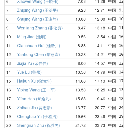
6
Xiaowei Wang (王晓伟)
7.03
11.26
中国
12.6
7
Zhiping Wang (王治平)
9.28
12.71
中国
9.28
8
Shujing Wang (王淑静)
10.80
12.88
中国
10.8
9
Wenliang Zhang (张汶良)
8.47
13.18
中国
11.7
10
Ming Jiao (焦明)
9.56
13.54
中国
16.3
11
Qianchuan Gui (桂黔川)
8.88
14.11
中国
16.1
12
Yanhong Chen (陈燕宏)
10.28
14.21
中国
10.2
13
Jiajia Yu (余佳佳)
8.00
14.57
中国
12.0
14
Yue Lu (鲁岳)
10.56
14.79
中国
14.7
15
Haikun Xu (徐海坤)
14.66
17.13
中国
17.9
16
Yiping Wang (王一平)
13.53
18.25
中国
13.5
17
Yifan Hao (郝逸凡)
15.88
19.46
中国
18.7
18
Zhihao Jia (贾志豪)
13.77
20.77
中国
24.2
19
Chenghao Yu (于程浩)
19.66
23.46
中国
29.9
20
Shengnan Zhu (祝胜男)
21.72
23.73
中国
22.4