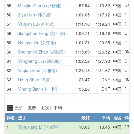
55
Miaojie Zhang (张妙婕)
57.94
1:13.82
中国
57.9
56
Ziya Han (韩子娅)
1:01.05
1:17.12
中国
1:19
57
Yanyan Lu (卢岩岩)
1:11.16
1:19.24
中国
1:12
58
Jiangshan Peng (彭江珊)
1:08.71
1:19.48
中国
1:08
59
Rongyu Liu (刘荣雨)
1:01.21
1:20.95
中国
1:01
60
Shengmin Zhao (赵胜民)
1:15.09
1:26.52
中国
DNF 
61
Yongpeng Liu (刘永鹏)
1:02.52
1:27.90
中国
1:57
62
Yaqian Xiao (肖雅倩)
1:23.18
1:31.67
中国
1:35
63
Dong Shan (单东)
23.47
DNF
中国
DNF 
64
Yiheng Bian (卞一恒)
55.28
DNF
中国
1:28
三阶 复赛 五次计平均
排名
选手
最好
平均
地区
详情
1
Yongxiang Li (李永翔)
10.65
13.45
中国
13.3