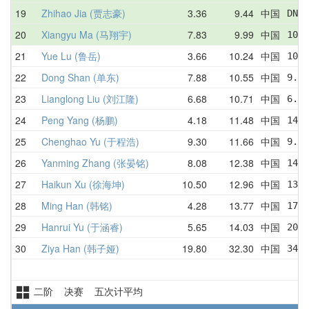
19
Zhihao Jia (贾志豪)
3.36
9.44
中国
DNF 
20
Xiangyu Ma (马翔宇)
7.83
9.99
中国
10.2
21
Yue Lu (鲁岳)
3.66
10.24
中国
10.9
22
Dong Shan (单东)
7.88
10.55
中国
9.16
23
Lianglong Liu (刘江隆)
6.68
10.71
中国
6.68
24
Peng Yang (杨鹏)
4.18
11.48
中国
14.6
25
Chenghao Yu (于程浩)
9.30
11.66
中国
9.30
26
Yanming Zhang (张晏铭)
8.08
12.38
中国
14.0
27
Haikun Xu (徐海坤)
10.50
12.96
中国
13.3
28
Ming Han (韩铭)
4.28
13.77
中国
17.0
29
Hanrui Yu (于涵睿)
5.65
14.03
中国
20.3
30
Ziya Han (韩子娅)
19.80
32.30
中国
34.5
二阶 决赛 五次计平均