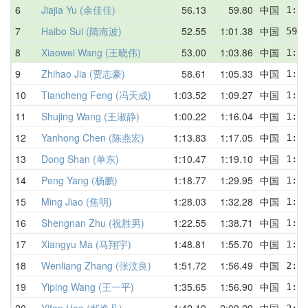
6
Jiajia Yu (余佳佳)
56.13
59.80
中国
1:21
7
Haibo Sui (隋海波)
52.55
1:01.38
中国
59.7
8
Xiaowei Wang (王晓伟)
53.00
1:03.86
中国
1:08
9
Zhihao Jia (贾志豪)
58.61
1:05.33
中国
1:10
10
Tiancheng Feng (冯天成)
1:03.52
1:09.27
中国
1:07
11
Shujing Wang (王淑静)
1:00.22
1:16.04
中国
1:24
12
Yanhong Chen (陈燕宏)
1:13.83
1:17.05
中国
1:14
13
Dong Shan (单东)
1:10.47
1:19.10
中国
1:23
14
Peng Yang (杨鹏)
1:18.77
1:29.95
中国
1:45
15
Ming Jiao (焦明)
1:28.03
1:32.28
中国
1:42
16
Shengnan Zhu (祝胜男)
1:22.55
1:38.71
中国
1:22
17
Xiangyu Ma (马翔宇)
1:48.81
1:55.70
中国
1:51
18
Wenliang Zhang (张汶良)
1:51.72
1:56.49
中国
2:04
19
Yiping Wang (王一平)
1:35.65
1:56.90
中国
1:35
20
Yifan Hao (郝逸凡)
1:42.19
2:09.29
中国
2:26