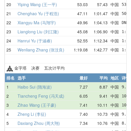
20
Yiping Wang (王一平)
53.03
57.43
中国
53.0
21
Chenghao Yu (于程浩)
47.11
1:01.47
中国
50.2
22
Xiangyu Ma (马翔宇)
49.96
1:04.13
中国
DNF 
23
Lianglong Liu (刘江隆)
45.08
1:06.90
中国
1:11
24
Hanrui Yu (于涵睿)
52.55
1:12.34
中国
1:20
25
Wenliang Zhang (张汶良)
1:19.08
1:42.77
中国
1:29
金字塔 决赛 五次计平均
排名
选手
最好
平均
地区
详情
1
Haibo Sui (隋海波)
7.27
8.87
中国
9.72
2
Tiancheng Feng (冯天成)
6.05
9.41
中国
10.2
3
Zihao Wang (王子豪)
7.41
10.11
中国
10.9
4
Zheng Li (李征)
7.40
10.73
中国
9.18
5
Daxiang Zhou (周大翔)
7.34
10.76
中国
8.80