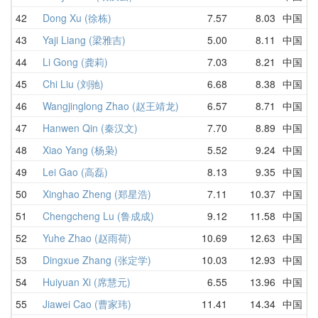
42
Dong Xu (徐栋)
7.57
8.03
中国
7
43
Yaji Liang (梁雅吉)
5.00
8.11
中国
1
44
Li Gong (龚莉)
7.03
8.21
中国
8
45
Chi Liu (刘驰)
6.68
8.38
中国
6
46
Wangjinglong Zhao (赵王靖龙)
6.57
8.71
中国
1
47
Hanwen Qin (秦汉文)
7.70
8.89
中国
9
48
Xiao Yang (杨枭)
5.52
9.24
中国
1
49
Lei Gao (高磊)
8.13
9.35
中国
1
50
Xinghao Zheng (郑星浩)
7.11
10.37
中国
9
51
Chengcheng Lu (鲁成成)
9.12
11.58
中国
D
52
Yuhe Zhao (赵雨荷)
10.69
12.63
中国
1
53
Dingxue Zhang (张定学)
10.03
12.93
中国
1
54
Huiyuan Xi (席慧元)
6.55
13.96
中国
1
55
Jiawei Cao (曹家玮)
11.41
14.34
中国
1