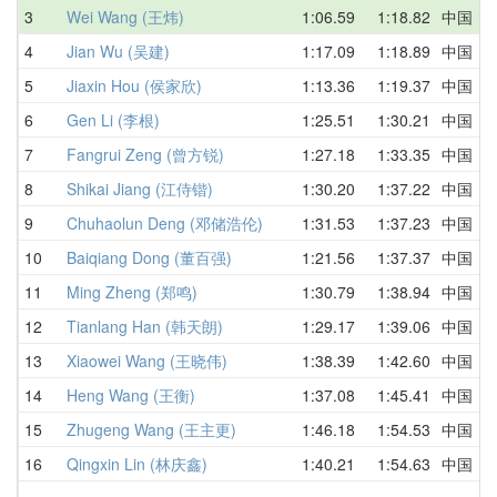
3
Wei Wang (王炜)
1:06.59
1:18.82
中国
1
4
Jian Wu (吴建)
1:17.09
1:18.89
中国
1
5
Jiaxin Hou (侯家欣)
1:13.36
1:19.37
中国
1
6
Gen Li (李根)
1:25.51
1:30.21
中国
1
7
Fangrui Zeng (曾方锐)
1:27.18
1:33.35
中国
1
8
Shikai Jiang (江侍锴)
1:30.20
1:37.22
中国
1
9
Chuhaolun Deng (邓储浩伦)
1:31.53
1:37.23
中国
1
10
Baiqiang Dong (董百强)
1:21.56
1:37.37
中国
1
11
Ming Zheng (郑鸣)
1:30.79
1:38.94
中国
1
12
Tianlang Han (韩天朗)
1:29.17
1:39.06
中国
1
13
Xiaowei Wang (王晓伟)
1:38.39
1:42.60
中国
1
14
Heng Wang (王衡)
1:37.08
1:45.41
中国
2
15
Zhugeng Wang (王主更)
1:46.18
1:54.53
中国
1
16
Qingxin Lin (林庆鑫)
1:40.21
1:54.63
中国
1