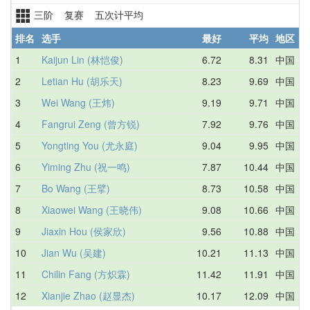
三阶 复赛 五次计平均
排名
选手
最好
平均
地区
1
Kaijun Lin (林恺俊)
6.72
8.31
中国
8
2
Letian Hu (胡乐天)
8.23
9.69
中国
1
3
Wei Wang (王炜)
9.19
9.71
中国
9
4
Fangrui Zeng (曾方锐)
7.92
9.76
中国
7
5
Yongting You (尤永庭)
9.04
9.95
中国
1
6
Yiming Zhu (祝一鸣)
7.87
10.44
中国
1
7
Bo Wang (王擘)
8.73
10.58
中国
8
8
Xiaowei Wang (王晓伟)
9.08
10.66
中国
1
9
Jiaxin Hou (侯家欣)
9.56
10.88
中国
1
10
Jian Wu (吴建)
10.21
11.13
中国
1
11
Chilin Fang (方炽霖)
11.42
11.91
中国
1
12
Xianjie Zhao (赵显杰)
10.17
12.09
中国
1