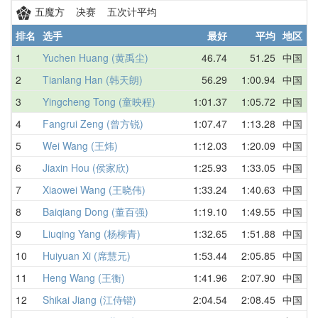
五魔方 决赛 五次计平均
排名
选手
最好
平均
地区
1
Yuchen Huang (黄禹尘)
46.74
51.25
中国
4
2
Tianlang Han (韩天朗)
56.29
1:00.94
中国
1
3
Yingcheng Tong (童映程)
1:01.37
1:05.72
中国
1
4
Fangrui Zeng (曾方锐)
1:07.47
1:13.28
中国
1
5
Wei Wang (王炜)
1:12.03
1:20.09
中国
1
6
Jiaxin Hou (侯家欣)
1:25.93
1:33.05
中国
1
7
Xiaowei Wang (王晓伟)
1:33.24
1:40.63
中国
1
8
Baiqiang Dong (董百强)
1:19.10
1:49.55
中国
1
9
Liuqing Yang (杨柳青)
1:32.65
1:51.88
中国
1
10
Huiyuan Xi (席慧元)
1:53.44
2:05.85
中国
2
11
Heng Wang (王衡)
1:41.96
2:07.90
中国
2
12
Shikai Jiang (江侍锴)
2:04.54
2:08.45
中国
2