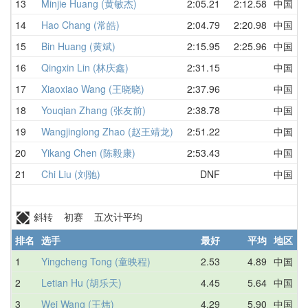
13
Minjie Huang (黄敏杰)
2:05.21
2:12.58
中国
2
14
Hao Chang (常皓)
2:04.79
2:20.98
中国
2
15
Bin Huang (黄斌)
2:15.95
2:25.96
中国
2
16
Qingxin Lin (林庆鑫)
2:31.15
中国
2
17
Xiaoxiao Wang (王晓晓)
2:37.96
中国
2
18
Youqian Zhang (张友前)
2:38.78
中国
2
19
Wangjinglong Zhao (赵王靖龙)
2:51.22
中国
3
20
Yikang Chen (陈毅康)
2:53.43
中国
D
21
Chi Liu (刘驰)
DNF
中国
D
斜转 初赛 五次计平均
排名
选手
最好
平均
地区
1
Yingcheng Tong (童映程)
2.53
4.89
中国
7
2
Letian Hu (胡乐天)
4.45
5.64
中国
6
3
Wei Wang (王炜)
4.29
5.90
中国
8