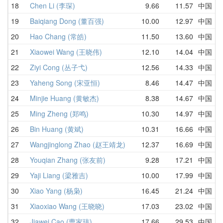
18
Chen Li (李琛)
9.66
11.57
中国
1
19
Baiqiang Dong (董百强)
10.00
12.97
中国
1
20
Hao Chang (常皓)
11.50
13.60
中国
1
21
Xiaowei Wang (王晓伟)
12.10
14.04
中国
1
22
Ziyi Cong (丛子弋)
12.56
14.33
中国
1
23
Yaheng Song (宋亚恒)
8.46
14.47
中国
8
24
Minjie Huang (黄敏杰)
8.38
14.67
中国
8
25
Ming Zheng (郑鸣)
10.30
14.97
中国
1
26
Bin Huang (黄斌)
10.31
16.66
中国
1
27
Wangjinglong Zhao (赵王靖龙)
12.37
16.69
中国
1
28
Youqian Zhang (张友前)
9.28
17.21
中国
9
29
Yaji Liang (梁雅吉)
10.00
17.99
中国
1
30
Xiao Yang (杨枭)
16.45
21.24
中国
1
31
Xiaoxiao Wang (王晓晓)
17.03
23.02
中国
1
32
Jiawei Cao (曹家玮)
17.66
29.53
中国
1