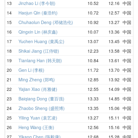
13
Jinzhao Li (李今朝)
10.52
12.16
中国
1
14
Haojun Qin (秦浩钧)
10.72
12.57
中国
1
15
Chuhaolun Deng (邓储浩伦)
10.92
13.27
中国
1
16
Qingxin Lin (林庆鑫)
10.07
13.36
中国
1
17
Yuchen Huang (黄禹尘)
13.07
13.45
中国
1
18
Shikai Jiang (江侍锴)
12.23
13.58
中国
1
19
Tianlang Han (韩天朗)
10.84
13.61
中国
1
20
Gen Li (李根)
11.72
13.70
中国
1
21
Ming Zheng (郑鸣)
12.85
13.92
中国
1
22
Yajian Xiao (肖雅健)
12.55
14.09
中国
1
23
Baiqiang Dong (董百强)
13.33
14.85
中国
1
24
Zhaobo Sheng (盛照博)
13.35
15.06
中国
1
25
Yiling Yuan (袁艺凌)
13.27
15.11
中国
1
26
Heng Wang (王衡)
12.56
15.16
中国
1
27
Yikang Chen (陈毅康)
12.68
15.28
中国
1