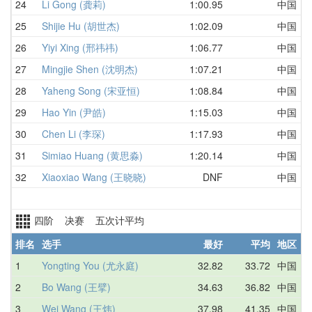
24
Li Gong (龚莉)
1:00.95
中国
1
25
Shijie Hu (胡世杰)
1:02.09
中国
1
26
Yiyi Xing (邢祎祎)
1:06.77
中国
1
27
Mingjie Shen (沈明杰)
1:07.21
中国
1
28
Yaheng Song (宋亚恒)
1:08.84
中国
1
29
Hao Yin (尹皓)
1:15.03
中国
1
30
Chen Li (李琛)
1:17.93
中国
1
31
Simiao Huang (黄思淼)
1:20.14
中国
1
32
Xiaoxiao Wang (王晓晓)
DNF
中国
D
四阶 决赛 五次计平均
排名
选手
最好
平均
地区
1
Yongting You (尤永庭)
32.82
33.72
中国
3
2
Bo Wang (王擘)
34.63
36.82
中国
3
3
Wei Wang (王炜)
37.98
41.35
中国
3