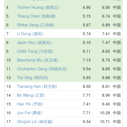
4
Yuchen Huang (黄禹尘)
4.90
6.56
中国
6
5
Yikang Chen (陈毅康)
5.15
6.74
中国
5
6
Shikai Jiang (江侍锴)
5.67
6.89
中国
6
7
Li Gong (龚莉)
5.74
7.41
中国
9
8
Jiaxin Hou (侯家欣)
5.15
7.47
中国
7
9
Chilin Fang (方炽霖)
6.11
8.65
中国
2
10
Baocheng Wu (吴宝城)
7.13
8.75
中国
8
11
Chuhaolun Deng (邓储浩伦)
5.54
8.85
中国
8
12
Yiyi Xing (邢祎祎)
5.93
8.88
中国
1
13
Tianlang Han (韩天朗)
8.55
8.91
中国
8
14
Bo Wang (王擘)
7.71
8.98
中国
8
15
Hao Yin (尹皓)
7.41
9.46
中国
1
16
Jun Fei (费俊)
7.71
10.28
中国
2
17
Qingxin Lin (林庆鑫)
9.34
10.71
中国
1