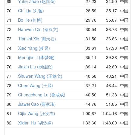
69
Yuhe Zhao (赵雨荷)
27.23
34.50
中国
3
70
Chi Liu (刘驰)
28.59
35.17
中国
3
71
Bo He (何博)
29.76
35.87
中国
2
72
Hanwen Qin (秦汉文)
30.54
36.73
中国
4
73
Tianshi Xie (谢天石)
31.50
36.86
中国
3
74
Xiao Yang (杨枭)
33.61
37.98
中国
3
75
Mengjie Li (李梦婕)
35.11
39.38
中国
3
76
Jiaxin Liu (刘佳欣)
39.14
42.89
中国
4
77
Shuwen Wang (王姝文)
40.58
43.21
中国
4
78
Chen Wang (王晨)
37.21
46.44
中国
3
79
Chengcheng Lu (鲁成成)
40.56
51.38
中国
4
80
Jiawei Cao (曹家玮)
44.76
51.85
中国
4
81
Cijie Wang (汪次杰)
1:00.67
1:04.16
中国
1
82
Xixian Hu (胡汐娴)
1:33.60
1:48.00
中国
1