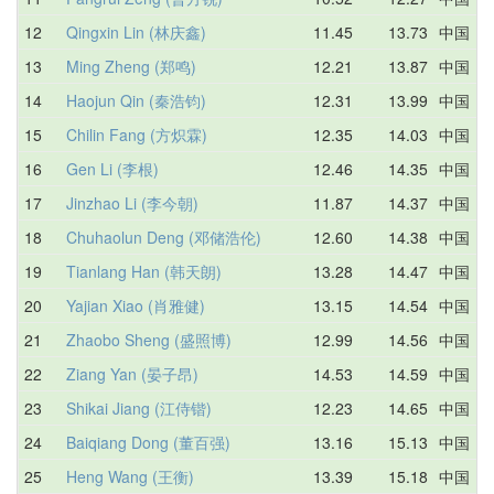
12
Qingxin Lin (林庆鑫)
11.45
13.73
中国
1
13
Ming Zheng (郑鸣)
12.21
13.87
中国
1
14
Haojun Qin (秦浩钧)
12.31
13.99
中国
1
15
Chilin Fang (方炽霖)
12.35
14.03
中国
1
16
Gen Li (李根)
12.46
14.35
中国
1
17
Jinzhao Li (李今朝)
11.87
14.37
中国
1
18
Chuhaolun Deng (邓储浩伦)
12.60
14.38
中国
1
19
Tianlang Han (韩天朗)
13.28
14.47
中国
1
20
Yajian Xiao (肖雅健)
13.15
14.54
中国
1
21
Zhaobo Sheng (盛照博)
12.99
14.56
中国
1
22
Ziang Yan (晏子昂)
14.53
14.59
中国
1
23
Shikai Jiang (江侍锴)
12.23
14.65
中国
1
24
Baiqiang Dong (董百强)
13.16
15.13
中国
1
25
Heng Wang (王衡)
13.39
15.18
中国
1