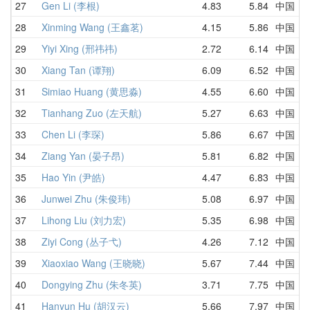
27
Gen Li (李根)
4.83
5.84
中国
6
28
Xinming Wang (王鑫茗)
4.15
5.86
中国
8
29
Yiyi Xing (邢祎祎)
2.72
6.14
中国
D
30
Xiang Tan (谭翔)
6.09
6.52
中国
6
31
Simiao Huang (黄思淼)
4.55
6.60
中国
4
32
Tianhang Zuo (左天航)
5.27
6.63
中国
6
33
Chen Li (李琛)
5.86
6.67
中国
5
34
Ziang Yan (晏子昂)
5.81
6.82
中国
6
35
Hao Yin (尹皓)
4.47
6.83
中国
1
36
Junwei Zhu (朱俊玮)
5.08
6.97
中国
6
37
Lihong Liu (刘力宏)
5.35
6.98
中国
5
38
Ziyi Cong (丛子弋)
4.26
7.12
中国
8
39
Xiaoxiao Wang (王晓晓)
5.67
7.44
中国
6
40
Dongying Zhu (朱冬英)
3.71
7.75
中国
7
41
Hanyun Hu (胡汉云)
5.66
7.97
中国
6