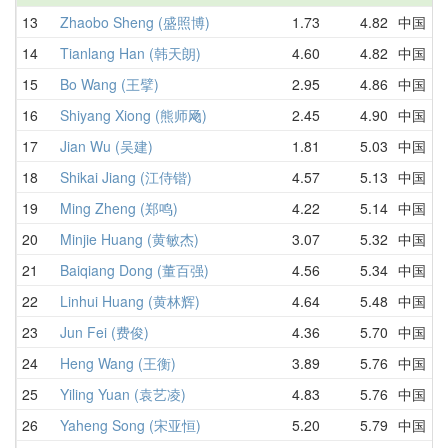
13
Zhaobo Sheng (盛照博)
1.73
4.82
中国
5
14
Tianlang Han (韩天朗)
4.60
4.82
中国
5
15
Bo Wang (王擘)
2.95
4.86
中国
4
16
Shiyang Xiong (熊师飏)
2.45
4.90
中国
4
17
Jian Wu (吴建)
1.81
5.03
中国
D
18
Shikai Jiang (江侍锴)
4.57
5.13
中国
5
19
Ming Zheng (郑鸣)
4.22
5.14
中国
5
20
Minjie Huang (黄敏杰)
3.07
5.32
中国
8
21
Baiqiang Dong (董百强)
4.56
5.34
中国
4
22
Linhui Huang (黄林辉)
4.64
5.48
中国
5
23
Jun Fei (费俊)
4.36
5.70
中国
5
24
Heng Wang (王衡)
3.89
5.76
中国
3
25
Yiling Yuan (袁艺凌)
4.83
5.76
中国
7
26
Yaheng Song (宋亚恒)
5.20
5.79
中国
5