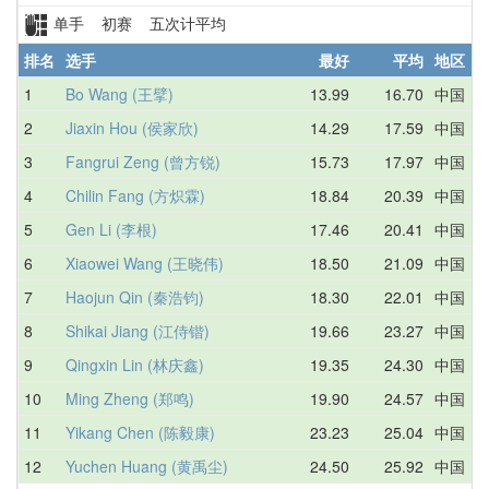
单手 初赛 五次计平均
排名
选手
最好
平均
地区
1
Bo Wang (王擘)
13.99
16.70
中国
3
2
Jiaxin Hou (侯家欣)
14.29
17.59
中国
1
3
Fangrui Zeng (曾方锐)
15.73
17.97
中国
1
4
Chilin Fang (方炽霖)
18.84
20.39
中国
2
5
Gen Li (李根)
17.46
20.41
中国
1
6
Xiaowei Wang (王晓伟)
18.50
21.09
中国
2
7
Haojun Qin (秦浩钧)
18.30
22.01
中国
2
8
Shikai Jiang (江侍锴)
19.66
23.27
中国
1
9
Qingxin Lin (林庆鑫)
19.35
24.30
中国
2
10
Ming Zheng (郑鸣)
19.90
24.57
中国
1
11
Yikang Chen (陈毅康)
23.23
25.04
中国
2
12
Yuchen Huang (黄禹尘)
24.50
25.92
中国
2