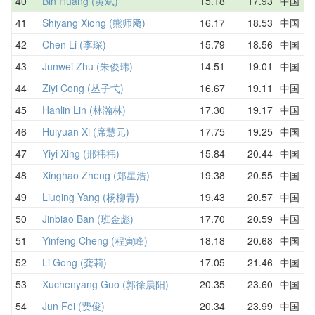
40
Bin Huang (黄斌)
15.18
17.93
中国
1
41
Shiyang Xiong (熊师飏)
16.17
18.53
中国
1
42
Chen Li (李琛)
15.79
18.56
中国
2
43
Junwei Zhu (朱俊玮)
14.51
19.01
中国
D
44
Ziyi Cong (丛子弋)
16.67
19.11
中国
1
45
Hanlin Lin (林瀚林)
17.30
19.17
中国
2
46
Huiyuan Xi (席慧元)
17.75
19.25
中国
2
47
Yiyi Xing (邢祎祎)
15.84
20.44
中国
2
48
Xinghao Zheng (郑星浩)
19.38
20.55
中国
1
49
Liuqing Yang (杨柳青)
19.43
20.57
中国
1
50
Jinbiao Ban (班金彪)
17.70
20.59
中国
1
51
Yinfeng Cheng (程寅峰)
18.18
20.68
中国
1
52
Li Gong (龚莉)
17.05
21.46
中国
2
53
Xuchenyang Guo (郭徐晨阳)
20.35
23.60
中国
2
54
Jun Fei (费俊)
20.34
23.99
中国
2