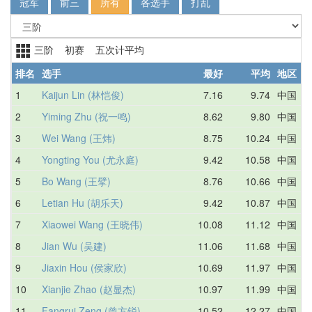
冠军
前三
所有
各选手
打乱
三阶 初赛 五次计平均
排名
选手
最好
平均
地区
1
Kaijun Lin (林恺俊)
7.16
9.74
中国
1
2
Yiming Zhu (祝一鸣)
8.62
9.80
中国
9
3
Wei Wang (王炜)
8.75
10.24
中国
1
4
Yongting You (尤永庭)
9.42
10.58
中国
1
5
Bo Wang (王擘)
8.76
10.66
中国
8
6
Letian Hu (胡乐天)
9.42
10.87
中国
1
7
Xiaowei Wang (王晓伟)
10.08
11.12
中国
1
8
Jian Wu (吴建)
11.06
11.68
中国
1
9
Jiaxin Hou (侯家欣)
10.69
11.97
中国
1
10
Xianjie Zhao (赵显杰)
10.97
11.99
中国
1
11
Fangrui Zeng (曾方锐)
10.52
12.27
中国
D