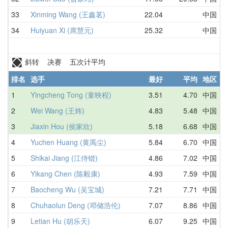
33
Xinming Wang (王鑫茗)
22.04
中国
D
34
Huiyuan Xi (席慧元)
25.32
中国
2
斜转 决赛 五次计平均
排名
选手
最好
平均
地区
1
Yingcheng Tong (童映程)
3.51
4.70
中国
6
2
Wei Wang (王炜)
4.83
5.48
中国
5
3
Jiaxin Hou (侯家欣)
5.18
6.68
中国
7
4
Yuchen Huang (黄禹尘)
5.84
6.70
中国
7
5
Shikai Jiang (江侍锴)
4.86
7.02
中国
8
6
Yikang Chen (陈毅康)
4.93
7.59
中国
1
7
Baocheng Wu (吴宝城)
7.21
7.71
中国
7
8
Chuhaolun Deng (邓储浩伦)
7.07
8.86
中国
9
9
Letian Hu (胡乐天)
6.07
9.25
中国
9