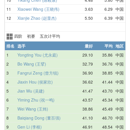
11
Xiaowei Wang (王晓伟)
3.63
6.29
中国
8
12
Xianjie Zhao (赵显杰)
5.50
6.39
中国
5
四阶 初赛 五次计平均
排名
选手
最好
平均
地区
1
Yongting You (尤永庭)
29.10
35.86
中国
1
2
Bo Wang (王擘)
32.79
36.76
中国
3
3
Fangrui Zeng (曾方锐)
36.90
38.85
中国
3
4
Jiaxin Hou (侯家欣)
36.62
41.44
中国
4
5
Jian Wu (吴建)
41.47
43.70
中国
4
6
Yiming Zhu (祝一鸣)
43.57
45.34
中国
4
7
Wei Wang (王炜)
38.86
45.49
中国
3
8
Baiqiang Dong (董百强)
41.10
46.70
中国
4
9
Gen Li (李根)
46.91
48.54
中国
5