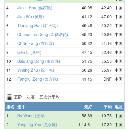
4
Jiaxin Hou (侯家欣)
40.08
42.49
中国
4
5
Jian Wu (吴建)
41.12
47.00
中国
4
6
Tianlang Han (韩天朗)
45.48
50.22
中国
1
7
Chuhaolun Deng (邓储浩伦)
45.23
50.86
中国
4
8
Chilin Fang (方炽霖)
50.32
51.16
中国
5
9
Gen Li (李根)
47.45
52.46
中国
4
10
Baiqiang Dong (董百强)
51.75
55.55
中国
1
11
Yiming Zhu (祝一鸣)
50.26
55.97
中国
5
12
Fangrui Zeng (曾方锐)
41.15
DNF
中国
D
五阶 决赛 五次计平均
排名
选手
最好
平均
地区
1
Bo Wang (王擘)
58.89
1:10.78
中国
1
2
Yongting You (尤永庭)
1:14.61
1:17.39
中国
1