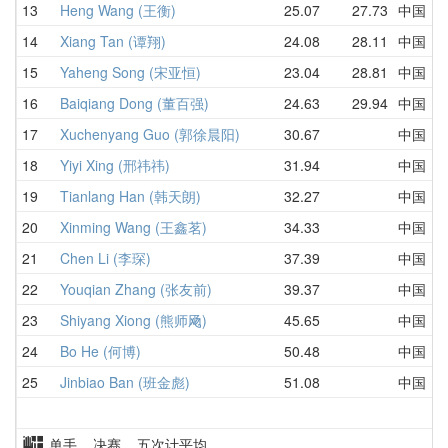
13
Heng Wang (王衡)
25.07
27.73
中国
2
14
Xiang Tan (谭翔)
24.08
28.11
中国
2
15
Yaheng Song (宋亚恒)
23.04
28.81
中国
3
16
Baiqiang Dong (董百强)
24.63
29.94
中国
2
17
Xuchenyang Guo (郭徐晨阳)
30.67
中国
3
18
Yiyi Xing (邢祎祎)
31.94
中国
3
19
Tianlang Han (韩天朗)
32.27
中国
3
20
Xinming Wang (王鑫茗)
34.33
中国
3
21
Chen Li (李琛)
37.39
中国
4
22
Youqian Zhang (张友前)
39.37
中国
3
23
Shiyang Xiong (熊师飏)
45.65
中国
5
24
Bo He (何博)
50.48
中国
D
25
Jinbiao Ban (班金彪)
51.08
中国
5
单手 决赛 五次计平均