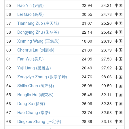
55
Hao Yin (尹皓)
22.94
24.21
中国
2
56
Lei Gao (高磊)
20.55
24.73
中国
2
57
Tianhang Zuo (左天航)
21.07
25.20
中国
2
58
Dongying Zhu (朱冬英)
22.14
25.42
中国
2
59
Xinming Wang (王鑫茗)
18.60
26.13
中国
D
60
Chenrui Liu (刘宸睿)
21.89
26.79
中国
2
61
Fan Wu (吴凡)
24.95
27.53
中国
2
62
Yaji Liang (梁雅吉)
20.49
27.92
中国
2
63
Zongziye Zhang (张宗子烨)
24.76
28.06
中国
3
64
Shilin Chen (陈泽林)
25.08
29.50
中国
3
65
Ronglin Hu (胡荣林)
25.48
32.11
中国
3
66
Dong Xu (徐栋)
26.06
32.38
中国
2
67
Hao Chang (常皓)
23.74
32.58
中国
3
68
Dingxue Zhang (张定学)
28.38
33.18
中国
4