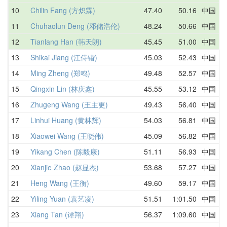
10
Chilin Fang (方炽霖)
47.40
50.16
中国
4
11
Chuhaolun Deng (邓储浩伦)
48.24
50.66
中国
5
12
Tianlang Han (韩天朗)
45.45
51.00
中国
5
13
Shikai Jiang (江侍锴)
45.03
52.43
中国
5
14
Ming Zheng (郑鸣)
49.48
52.57
中国
5
15
Qingxin Lin (林庆鑫)
45.55
53.12
中国
4
16
Zhugeng Wang (王主更)
49.43
56.40
中国
4
17
Linhui Huang (黄林辉)
54.03
56.81
中国
5
18
Xiaowei Wang (王晓伟)
45.09
56.82
中国
5
19
Yikang Chen (陈毅康)
51.11
56.93
中国
5
20
Xianjie Zhao (赵显杰)
53.68
57.27
中国
5
21
Heng Wang (王衡)
49.60
59.17
中国
4
22
Yiling Yuan (袁艺凌)
51.51
1:01.50
中国
5
23
Xiang Tan (谭翔)
56.37
1:09.60
中国
5