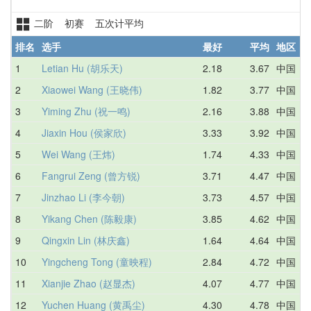
二阶 初赛 五次计平均
排名
选手
最好
平均
地区
1
Letian Hu (胡乐天)
2.18
3.67
中国
3
2
Xiaowei Wang (王晓伟)
1.82
3.77
中国
4
3
Yiming Zhu (祝一鸣)
2.16
3.88
中国
2
4
Jiaxin Hou (侯家欣)
3.33
3.92
中国
4
5
Wei Wang (王炜)
1.74
4.33
中国
4
6
Fangrui Zeng (曾方锐)
3.71
4.47
中国
3
7
Jinzhao Li (李今朝)
3.73
4.57
中国
4
8
Yikang Chen (陈毅康)
3.85
4.62
中国
4
9
Qingxin Lin (林庆鑫)
1.64
4.64
中国
5
10
Yingcheng Tong (童映程)
2.84
4.72
中国
4
11
Xianjie Zhao (赵显杰)
4.07
4.77
中国
5
12
Yuchen Huang (黄禹尘)
4.30
4.78
中国
5