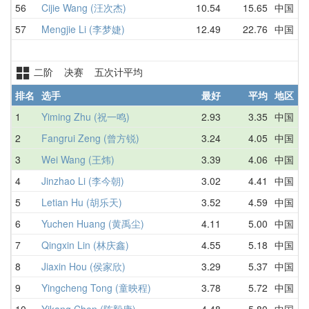
56
Cijie Wang (汪次杰)
10.54
15.65
中国
1
57
Mengjie Li (李梦婕)
12.49
22.76
中国
3
二阶 决赛 五次计平均
排名
选手
最好
平均
地区
1
Yiming Zhu (祝一鸣)
2.93
3.35
中国
2
2
Fangrui Zeng (曾方锐)
3.24
4.05
中国
3
3
Wei Wang (王炜)
3.39
4.06
中国
3
4
Jinzhao Li (李今朝)
3.02
4.41
中国
4
5
Letian Hu (胡乐天)
3.52
4.59
中国
4
6
Yuchen Huang (黄禹尘)
4.11
5.00
中国
4
7
Qingxin Lin (林庆鑫)
4.55
5.18
中国
5
8
Jiaxin Hou (侯家欣)
3.29
5.37
中国
3
9
Yingcheng Tong (童映程)
3.78
5.72
中国
5
10
Yikang Chen (陈毅康)
4.48
5.80
中国
5