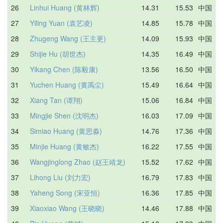
26
Linhui Huang (黄林辉)
14.31
15.53
中国
1
27
Yiling Yuan (袁艺凌)
14.85
15.78
中国
1
28
Zhugeng Wang (王主更)
14.09
15.93
中国
2
29
Shijie Hu (胡世杰)
14.35
16.49
中国
1
30
Yikang Chen (陈毅康)
13.56
16.50
中国
1
31
Yuchen Huang (黄禹尘)
15.49
16.64
中国
1
32
Xiang Tan (谭翔)
15.06
16.84
中国
2
33
Mingjie Shen (沈明杰)
16.03
17.09
中国
1
34
Simiao Huang (黄思淼)
14.76
17.36
中国
2
35
Minjie Huang (黄敏杰)
16.22
17.55
中国
1
36
Wangjinglong Zhao (赵王靖龙)
15.52
17.62
中国
1
37
Lihong Liu (刘力宏)
16.79
17.83
中国
1
38
Yaheng Song (宋亚恒)
16.36
17.85
中国
2
39
Xiaoxiao Wang (王晓晓)
14.46
17.88
中国
1