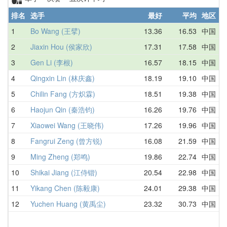
排名
选手
最好
平均
地区
1
Bo Wang (王擘)
13.36
16.53
中国
1
2
Jiaxin Hou (侯家欣)
17.31
17.58
中国
1
3
Gen Li (李根)
16.57
18.15
中国
1
4
Qingxin Lin (林庆鑫)
18.19
19.10
中国
2
5
Chilin Fang (方炽霖)
18.51
19.38
中国
2
6
Haojun Qin (秦浩钧)
16.26
19.76
中国
1
7
Xiaowei Wang (王晓伟)
17.26
19.96
中国
2
8
Fangrui Zeng (曾方锐)
16.08
21.59
中国
2
9
Ming Zheng (郑鸣)
19.86
22.74
中国
2
10
Shikai Jiang (江侍锴)
20.54
22.98
中国
2
11
Yikang Chen (陈毅康)
24.01
29.38
中国
2
12
Yuchen Huang (黄禹尘)
23.32
30.73
中国
2