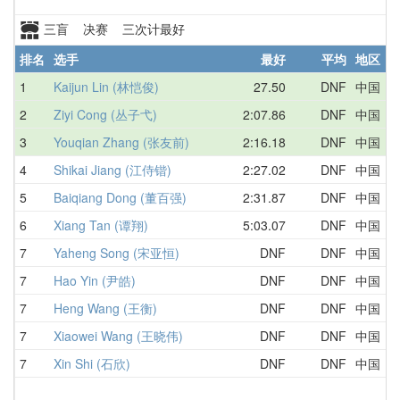
三盲 决赛 三次计最好
排名
选手
最好
平均
地区
1
Kaijun Lin (林恺俊)
27.50
DNF
中国
2
2
Ziyi Cong (丛子弋)
2:07.86
DNF
中国
2
3
Youqian Zhang (张友前)
2:16.18
DNF
中国
D
4
Shikai Jiang (江侍锴)
2:27.02
DNF
中国
D
5
Baiqiang Dong (董百强)
2:31.87
DNF
中国
D
6
Xiang Tan (谭翔)
5:03.07
DNF
中国
5
7
Yaheng Song (宋亚恒)
DNF
DNF
中国
D
7
Hao Yin (尹皓)
DNF
DNF
中国
D
7
Heng Wang (王衡)
DNF
DNF
中国
D
7
Xiaowei Wang (王晓伟)
DNF
DNF
中国
D
7
Xin Shi (石欣)
DNF
DNF
中国
D