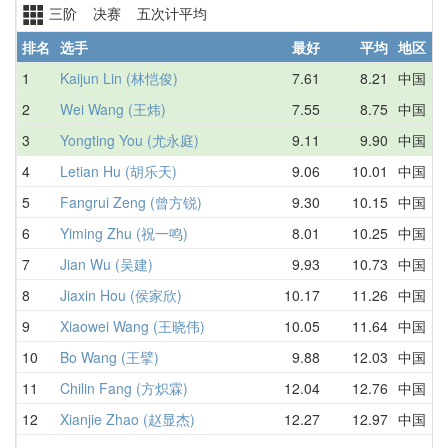
三阶 决赛 五次计平均
排名
选手
最好
平均
地区
1
Kaijun Lin (林恺俊)
7.61
8.21
中国
7
2
Wei Wang (王炜)
7.55
8.75
中国
1
3
Yongting You (尤永庭)
9.11
9.90
中国
1
4
Letian Hu (胡乐天)
9.06
10.01
中国
9
5
Fangrui Zeng (曾方锐)
9.30
10.15
中国
1
6
Yiming Zhu (祝一鸣)
8.01
10.25
中国
1
7
Jian Wu (吴建)
9.93
10.73
中国
1
8
Jiaxin Hou (侯家欣)
10.17
11.26
中国
1
9
Xiaowei Wang (王晓伟)
10.05
11.64
中国
1
10
Bo Wang (王擘)
9.88
12.03
中国
1
11
Chilin Fang (方炽霖)
12.04
12.76
中国
1
12
Xianjie Zhao (赵显杰)
12.27
12.97
中国
1