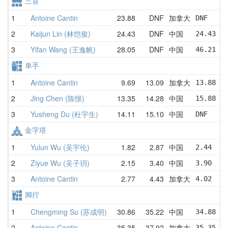
三盲
1
Antoine Cantin
23.88
DNF
加拿大
DNF     
2
Kaijun Lin (林恺俊)
24.43
DNF
中国
24.43   
3
Yifan Wang (王逸帆)
28.05
DNF
中国
46.21   
单手
1
Antoine Cantin
9.69
13.09
加拿大
13.88   
2
Jing Chen (陈憬)
13.35
14.28
中国
15.88   
3
Yusheng Du (杜宇生)
14.11
15.10
中国
DNF     
金字塔
1
Yulun Wu (吴宇伦)
1.82
2.87
中国
2.44    
2
Ziyue Wu (吴子玥)
2.15
3.40
中国
3.90    
3
Antoine Cantin
2.77
4.43
加拿大
4.02    
脚拧
1
Chengming Su (苏成明)
30.86
35.22
中国
34.88   
2
Antoine Cantin
35.35
37.92
加拿大
35.35   