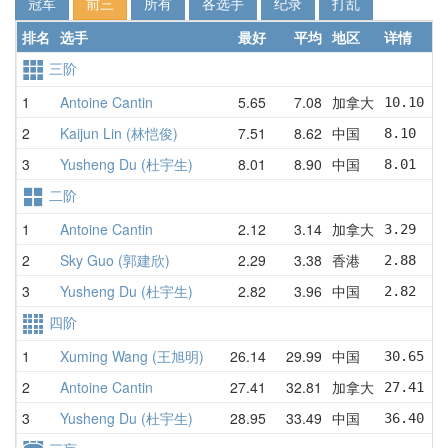
冠军
前三
所有
各选手
纪录
打乱
排名
选手
最好
平均
地区
详情
三阶
1
Antoine Cantin
5.65
7.08
加拿大
10.10   
2
Kaijun Lin (林恺俊)
7.51
8.62
中国
8.10    
3
Yusheng Du (杜宇生)
8.01
8.90
中国
8.01    
二阶
1
Antoine Cantin
2.12
3.14
加拿大
3.29    
2
Sky Guo (郭建欣)
2.29
3.38
香港
2.88    
3
Yusheng Du (杜宇生)
2.82
3.96
中国
2.82    
四阶
1
Xuming Wang (王旭明)
26.14
29.99
中国
30.65   
2
Antoine Cantin
27.41
32.81
加拿大
27.41   
3
Yusheng Du (杜宇生)
28.95
33.49
中国
36.40   