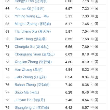
65
Hongyu Fan (范鸿宇)
6.06
7.18
中国
7
66
Yechen Qi (祁业宸)
6.97
7.32
中国
7
67
Yiming Wang (王一鸣)
5.11
7.33
中国
D
68
Mingrui Zhang (张明睿)
5.17
7.45
中国
7
69
Tiancheng Xia (夏天程)
5.87
7.54
中国
7
70
Ruoxi Hong (洪若曦)
6.35
7.58
中国
7
71
Chengda Ge (葛成达)
6.56
7.69
中国
8
72
Chengrang Yuan (袁成让)
6.03
8.18
中国
1
73
Xingjian Zhang (张行健)
4.86
8.19
中国
9
74
Han Zhang (章涵)
4.84
8.32
中国
8
75
Jialu Zhang (张佳禄)
6.54
8.34
中国
6
76
Bohan Zheng (郑勃晗)
7.40
8.38
中国
8
77
Shuo Ma (马烁)
6.28
8.48
中国
8
78
Junyue He (何俊月)
7.40
8.54
中国
8
79
Shangfeng Li (李尚峰)
6.42
8.57
中国
6