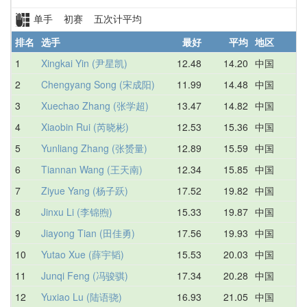
单手 初赛 五次计平均
排名
选手
最好
平均
地区
1
Xingkai Yin (尹星凯)
12.48
14.20
中国
1
2
Chengyang Song (宋成阳)
11.99
14.48
中国
1
3
Xuechao Zhang (张学超)
13.47
14.82
中国
1
4
Xiaobin Rui (芮晓彬)
12.53
15.36
中国
1
5
Yunliang Zhang (张赟量)
12.89
15.59
中国
1
6
Tiannan Wang (王天南)
12.34
15.85
中国
1
7
Ziyue Yang (杨子跃)
17.52
19.82
中国
1
8
Jinxu Li (李锦煦)
15.33
19.87
中国
1
9
Jiayong Tian (田佳勇)
17.56
19.93
中国
1
10
Yutao Xue (薛宇韬)
15.53
20.03
中国
1
11
Junqi Feng (冯骏骐)
17.34
20.28
中国
1
12
Yuxiao Lu (陆语骁)
16.93
21.05
中国
1