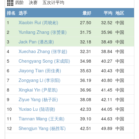
四阶 决赛 五次计平均
排名
选手
最好
平均
地区
1
Xiaobin Rui (芮晓彬)
27.50
32.52
中国
3
2
Yunliang Zhang (张赟量)
31.75
35.96
中国
3
3
Jack Pan (潘杰康)
32.18
38.49
中国
4
4
Xuechao Zhang (张学超)
32.31
38.84
中国
3
5
Chengyang Song (宋成阳)
34.98
40.27
中国
4
6
Jiayong Tian (田佳勇)
35.63
40.43
中国
4
7
Zongyang Li (李宗阳)
36.19
40.80
中国
4
8
Xingkai Yin (尹星凯)
36.96
41.45
中国
3
9
Ziyue Yang (杨子跃)
38.08
42.11
中国
3
10
Yuxiao Lu (陆语骁)
42.33
44.05
中国
4
11
Tiannan Wang (王天南)
39.10
44.63
中国
4
12
Shengjun Yang (杨胜军)
42.51
49.89
中国
5