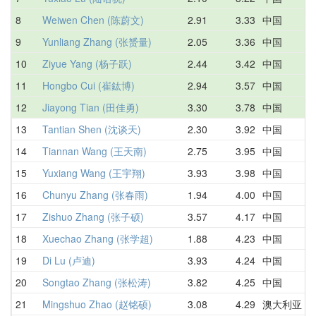
8
Weiwen Chen (陈蔚文)
2.91
3.33
中国
3
9
Yunliang Zhang (张赟量)
2.05
3.36
中国
3
10
Ziyue Yang (杨子跃)
2.44
3.42
中国
4
11
Hongbo Cui (崔鈜博)
2.94
3.57
中国
4
12
Jiayong Tian (田佳勇)
3.30
3.78
中国
3
13
Tantian Shen (沈谈天)
2.30
3.92
中国
4
14
Tiannan Wang (王天南)
2.75
3.95
中国
3
15
Yuxiang Wang (王宇翔)
3.93
3.98
中国
8
16
Chunyu Zhang (张春雨)
1.94
4.00
中国
2
17
Zishuo Zhang (张子硕)
3.57
4.17
中国
3
18
Xuechao Zhang (张学超)
1.88
4.23
中国
2
19
Di Lu (卢迪)
3.93
4.24
中国
4
20
Songtao Zhang (张松涛)
3.82
4.25
中国
3
21
Mingshuo Zhao (赵铭硕)
3.08
4.29
澳大利亚
3