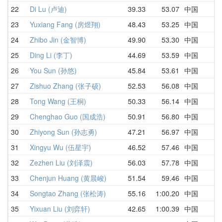
22
Di Lu (卢迪)
39.33
53.07
中国
5
23
Yuxiang Fang (房煜翔)
48.43
53.25
中国
4
24
Zhibo Jin (金智博)
49.90
53.30
中国
5
25
Ding Li (李丁)
44.69
53.59
中国
1
26
You Sun (孙悠)
45.84
53.61
中国
5
27
Zishuo Zhang (张子硕)
52.53
56.08
中国
5
28
Tong Wang (王桐)
50.33
56.14
中国
5
29
Chenghao Guo (国成浩)
50.91
56.80
中国
5
30
Zhiyong Sun (孙志勇)
47.21
56.97
中国
5
31
Xingyu Wu (伍星宇)
46.52
57.46
中国
1
32
Zezhen Liu (刘泽震)
56.03
57.78
中国
5
33
Chenjun Huang (黄晨峻)
51.54
59.46
中国
5
34
Songtao Zhang (张松涛)
55.16
1:00.20
中国
5
35
Yixuan Liu (刘弈轩)
42.65
1:00.39
中国
4