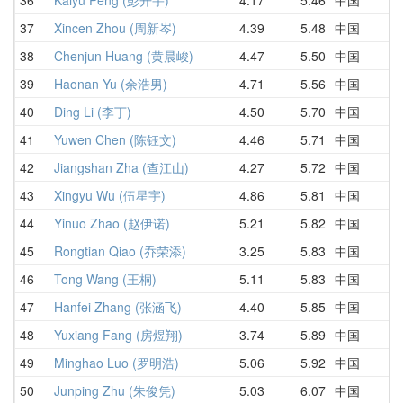
37
Xincen Zhou (周新岑)
4.39
5.48
中国
5
38
Chenjun Huang (黄晨峻)
4.47
5.50
中国
5
39
Haonan Yu (余浩男)
4.71
5.56
中国
1
40
Ding Li (李丁)
4.50
5.70
中国
5
41
Yuwen Chen (陈钰文)
4.46
5.71
中国
6
42
Jiangshan Zha (查江山)
4.27
5.72
中国
5
43
Xingyu Wu (伍星宇)
4.86
5.81
中国
8
44
Yinuo Zhao (赵伊诺)
5.21
5.82
中国
5
45
Rongtian Qiao (乔荣添)
3.25
5.83
中国
6
46
Tong Wang (王桐)
5.11
5.83
中国
6
47
Hanfei Zhang (张涵飞)
4.40
5.85
中国
5
48
Yuxiang Fang (房煜翔)
3.74
5.89
中国
5
49
Minghao Luo (罗明浩)
5.06
5.92
中国
6
50
Junping Zhu (朱俊凭)
5.03
6.07
中国
8