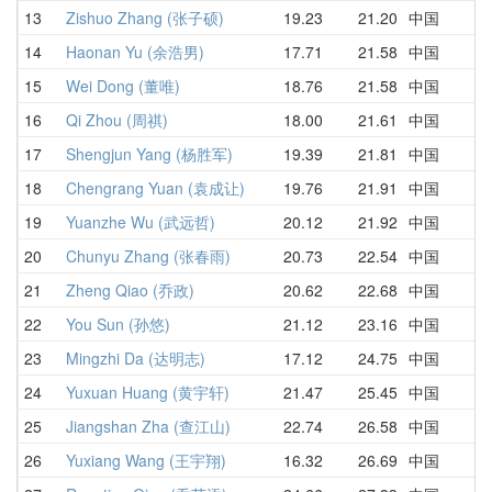
13
Zishuo Zhang (张子硕)
19.23
21.20
中国
2
14
Haonan Yu (余浩男)
17.71
21.58
中国
1
15
Wei Dong (董唯)
18.76
21.58
中国
1
16
Qi Zhou (周祺)
18.00
21.61
中国
1
17
Shengjun Yang (杨胜军)
19.39
21.81
中国
2
18
Chengrang Yuan (袁成让)
19.76
21.91
中国
1
19
Yuanzhe Wu (武远哲)
20.12
21.92
中国
2
20
Chunyu Zhang (张春雨)
20.73
22.54
中国
2
21
Zheng Qiao (乔政)
20.62
22.68
中国
2
22
You Sun (孙悠)
21.12
23.16
中国
2
23
Mingzhi Da (达明志)
17.12
24.75
中国
3
24
Yuxuan Huang (黄宇轩)
21.47
25.45
中国
2
25
Jiangshan Zha (查江山)
22.74
26.58
中国
2
26
Yuxiang Wang (王宇翔)
16.32
26.69
中国
D