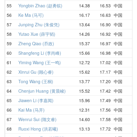
55
Yongbin Zhao (赵勇镔)
14.38
16.53
中国
1
56
Ke Ma (马可)
16.17
16.63
中国
1
57
Junping Zhu (朱俊凭)
13.64
16.90
中国
2
58
Yutao Xue (薛宇韬)
14.26
16.92
中国
1
59
Zheng Qiao (乔政)
15.37
16.97
中国
1
60
Shangfeng Li (李尚峰)
15.66
16.98
中国
1
61
Yiming Wang (王一鸣)
12.72
17.02
中国
2
62
Xinrui Gu (顾心睿)
15.62
17.17
中国
1
63
Tong Wang (王桐)
13.77
17.20
中国
1
64
Chenjun Huang (黄晨峻)
15.52
17.42
中国
2
65
Jiawen Li (李嘉闻)
15.96
17.49
中国
1
66
Kai Ma (马开)
12.31
17.56
中国
D
67
Wenrui Sui (隋文睿)
14.60
17.58
中国
2
68
Ruoxi Hong (洪若曦)
13.13
17.72
中国
2