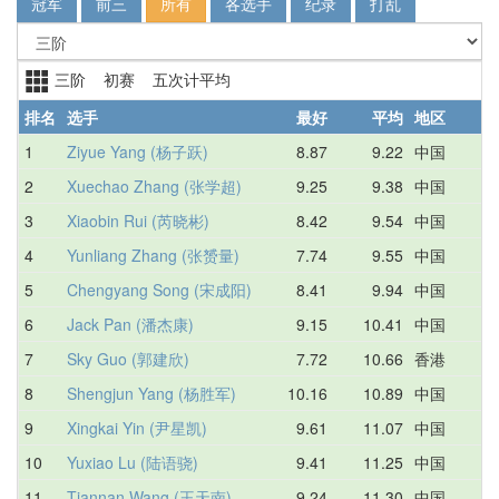
冠军
前三
所有
各选手
纪录
打乱
三阶 初赛 五次计平均
排名
选手
最好
平均
地区
1
Ziyue Yang (杨子跃)
8.87
9.22
中国
1
2
Xuechao Zhang (张学超)
9.25
9.38
中国
9
3
Xiaobin Rui (芮晓彬)
8.42
9.54
中国
9
4
Yunliang Zhang (张赟量)
7.74
9.55
中国
9
5
Chengyang Song (宋成阳)
8.41
9.94
中国
1
6
Jack Pan (潘杰康)
9.15
10.41
中国
1
7
Sky Guo (郭建欣)
7.72
10.66
香港
1
8
Shengjun Yang (杨胜军)
10.16
10.89
中国
1
9
Xingkai Yin (尹星凯)
9.61
11.07
中国
1
10
Yuxiao Lu (陆语骁)
9.41
11.25
中国
1
11
Tiannan Wang (王天南)
9.24
11.30
中国
1