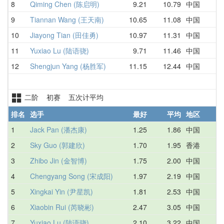
8
Qiming Chen (陈启明)
9.21
10.79
中国
1
9
Tiannan Wang (王天南)
10.65
11.08
中国
1
10
Jiayong Tian (田佳勇)
10.97
11.31
中国
1
11
Yuxiao Lu (陆语骁)
9.71
11.46
中国
1
12
Shengjun Yang (杨胜军)
11.15
12.44
中国
1
二阶 初赛 五次计平均
排名
选手
最好
平均
地区
1
Jack Pan (潘杰康)
1.25
1.86
中国
2
2
Sky Guo (郭建欣)
1.70
1.95
香港
2
3
Zhibo Jin (金智博)
1.75
2.00
中国
2
4
Chengyang Song (宋成阳)
1.97
2.19
中国
3
5
Xingkai Yin (尹星凯)
1.81
2.53
中国
1
6
Xiaobin Rui (芮晓彬)
2.47
3.05
中国
2
7
Yuxiao Lu (陆语骁)
2.10
3.22
中国
3