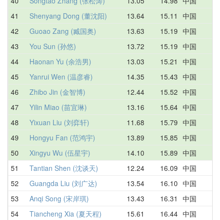
40
Songtao Zhang (张松涛)
13.05
14.98
中国
1
41
Shenyang Dong (董沈阳)
13.64
15.11
中国
1
42
Guoao Zang (臧国奥)
13.63
15.19
中国
1
43
You Sun (孙悠)
13.72
15.19
中国
1
44
Haonan Yu (余浩男)
13.03
15.21
中国
1
45
Yanrui Wen (温彦睿)
14.35
15.43
中国
1
46
Zhibo Jin (金智博)
12.44
15.52
中国
1
47
Yilin Miao (苗宜琳)
13.16
15.64
中国
1
48
Yixuan Liu (刘弈轩)
11.68
15.79
中国
1
49
Hongyu Fan (范鸿宇)
13.89
15.85
中国
1
50
Xingyu Wu (伍星宇)
14.10
15.89
中国
1
51
Tantian Shen (沈谈天)
12.24
16.09
中国
1
52
Guangda Liu (刘广达)
13.54
16.10
中国
1
53
Anqi Song (宋岸琪)
13.43
16.31
中国
2
54
Tiancheng Xia (夏天程)
15.61
16.44
中国
1