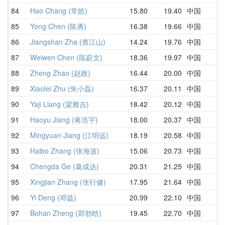
84
Hao Chang (常皓)
15.80
19.40
中国
3
85
Yong Chen (陈勇)
16.38
19.66
中国
2
86
Jiangshan Zha (查江山)
14.24
19.76
中国
3
87
Weiwen Chen (陈蔚文)
18.36
19.97
中国
2
88
Zheng Zhao (赵政)
16.44
20.00
中国
2
89
Xiaolei Zhu (朱小磊)
16.37
20.11
中国
2
90
Yaji Liang (梁雅吉)
18.42
20.12
中国
2
91
Haoyu Jiang (蒋浩宇)
18.00
20.37
中国
1
92
Mingyuan Jiang (江明远)
18.19
20.58
中国
2
93
Haibo Zhang (张海波)
15.06
20.73
中国
1
94
Chengda Ge (葛成达)
20.31
21.25
中国
2
95
Xingjian Zhang (张行健)
17.95
21.64
中国
2
96
Yi Deng (邓益)
20.99
22.10
中国
2
97
Bohan Zheng (郑勃晗)
19.45
22.70
中国
2