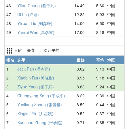
46
Yifan Cheng (程依凡)
14.40
15.60
中国
1
47
Di Lu (卢迪)
12.85
15.93
中国
2
48
Yixuan Liu (刘弈轩)
14.00
16.50
中国
1
49
Yanrui Wen (温彦睿)
17.00
18.18
中国
1
三阶 决赛 五次计平均
排名
选手
最好
平均
地区
1
Jack Pan (潘杰康)
8.02
9.13
中国
8
2
Xiaobin Rui (芮晓彬)
8.95
9.18
中国
9
3
Ziyue Yang (杨子跃)
8.83
9.24
中国
8
4
Chengyang Song (宋成阳)
8.22
9.39
中国
9
5
Yunliang Zhang (张赟量)
8.50
9.44
中国
9
6
Xingkai Yin (尹星凯)
9.52
10.37
中国
1
7
Xuechao Zhang (张学超)
9.71
10.65
中国
1