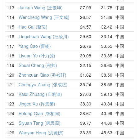
113
Junkun Wang (王俊坤)
27.99
31.75
中国
3
114
Wencheng Wang (王文成)
26.57
31.86
中国
2
115
Hao Cai (蔡昊)
24.57
32.42
中国
2
116
Lingchuan Wang (汪凌川)
29.60
33.14
中国
4
117
Yang Cao (曹杨)
26.76
33.55
中国
2
118
Liyuan Ye (叶力源)
30.08
33.85
中国
3
119
Shuai Cheng (程帅)
32.15
36.65
中国
5
120
Zhenxuan Qiao (乔祯轩)
31.62
38.50
中国
3
121
Chengyu Zhang (张成煜)
35.24
38.56
中国
4
122
Kaidi Zhuang (庄凯迪)
27.03
39.13
中国
2
123
Jingce Xu (许景策)
38.30
40.84
中国
3
124
Botong Qian (钱柏同)
28.67
40.99
中国
3
125
Siyuan Tang (唐思源)
39.77
44.89
中国
4
126
Wanyan Hong (洪婉妍)
33.36
45.63
中国
5