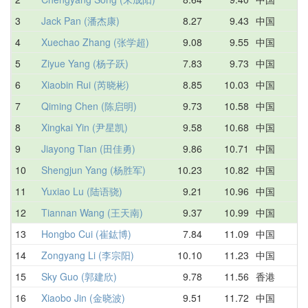
3
Jack Pan (潘杰康)
8.27
9.43
中国
8
4
Xuechao Zhang (张学超)
9.08
9.55
中国
9
5
Ziyue Yang (杨子跃)
7.83
9.73
中国
8
6
Xiaobin Rui (芮晓彬)
8.85
10.03
中国
8
7
Qiming Chen (陈启明)
9.73
10.58
中国
1
8
Xingkai Yin (尹星凯)
9.58
10.68
中国
1
9
Jiayong Tian (田佳勇)
9.86
10.71
中国
1
10
Shengjun Yang (杨胜军)
10.23
10.82
中国
1
11
Yuxiao Lu (陆语骁)
9.21
10.96
中国
9
12
Tiannan Wang (王天南)
9.37
10.99
中国
1
13
Hongbo Cui (崔鈜博)
7.84
11.09
中国
1
14
Zongyang Li (李宗阳)
10.10
11.23
中国
1
15
Sky Guo (郭建欣)
9.78
11.56
香港
1
16
Xiaobo Jin (金晓波)
9.51
11.72
中国
1