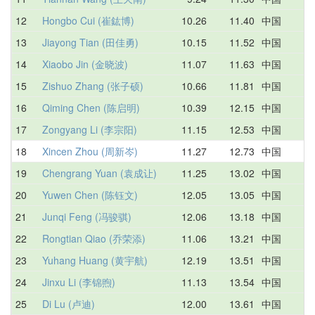
12
Hongbo Cui (崔鈜博)
10.26
11.40
中国
1
13
Jiayong Tian (田佳勇)
10.15
11.52
中国
1
14
Xiaobo Jin (金晓波)
11.07
11.63
中国
1
15
Zishuo Zhang (张子硕)
10.66
11.81
中国
1
16
Qiming Chen (陈启明)
10.39
12.15
中国
1
17
Zongyang Li (李宗阳)
11.15
12.53
中国
1
18
Xincen Zhou (周新岑)
11.27
12.73
中国
1
19
Chengrang Yuan (袁成让)
11.25
13.02
中国
1
20
Yuwen Chen (陈钰文)
12.05
13.05
中国
1
21
Junqi Feng (冯骏骐)
12.06
13.18
中国
1
22
Rongtian Qiao (乔荣添)
11.06
13.21
中国
1
23
Yuhang Huang (黄宇航)
12.19
13.51
中国
1
24
Jinxu Li (李锦煦)
11.13
13.54
中国
D
25
Di Lu (卢迪)
12.00
13.61
中国
1