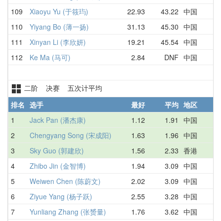
109
Xiaoyu Yu (于筱玙)
22.93
43.22
中国
5
110
Yiyang Bo (薄一扬)
31.13
45.30
中国
3
111
Xinyan Li (李欣妍)
19.21
45.54
中国
1
112
Ke Ma (马可)
2.84
DNF
中国
D
二阶 决赛 五次计平均
排名
选手
最好
平均
地区
1
Jack Pan (潘杰康)
1.12
1.91
中国
1
2
Chengyang Song (宋成阳)
1.63
1.96
中国
1
3
Sky Guo (郭建欣)
1.56
2.33
香港
1
4
Zhibo Jin (金智博)
1.94
3.09
中国
2
5
Weiwen Chen (陈蔚文)
2.02
3.09
中国
3
6
Ziyue Yang (杨子跃)
2.55
3.28
中国
2
7
Yunliang Zhang (张赟量)
1.76
3.62
中国
8