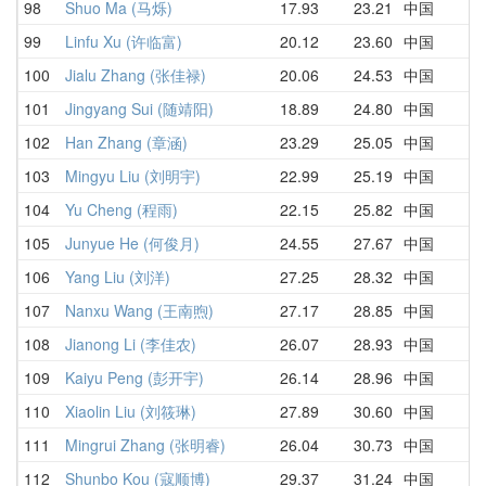
98
Shuo Ma (马烁)
17.93
23.21
中国
2
99
Linfu Xu (许临富)
20.12
23.60
中国
3
100
Jialu Zhang (张佳禄)
20.06
24.53
中国
2
101
Jingyang Sui (随靖阳)
18.89
24.80
中国
2
102
Han Zhang (章涵)
23.29
25.05
中国
2
103
Mingyu Liu (刘明宇)
22.99
25.19
中国
2
104
Yu Cheng (程雨)
22.15
25.82
中国
2
105
Junyue He (何俊月)
24.55
27.67
中国
2
106
Yang Liu (刘洋)
27.25
28.32
中国
3
107
Nanxu Wang (王南煦)
27.17
28.85
中国
2
108
Jianong Li (李佳农)
26.07
28.93
中国
3
109
Kaiyu Peng (彭开宇)
26.14
28.96
中国
2
110
Xiaolin Liu (刘筱琳)
27.89
30.60
中国
3
111
Mingrui Zhang (张明睿)
26.04
30.73
中国
2
112
Shunbo Kou (寇顺博)
29.37
31.24
中国
3