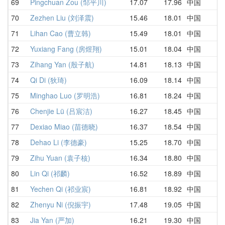
69
Pingchuan Zou (邹平川)
17.07
17.96
中国
2
70
Zezhen Liu (刘泽震)
15.46
18.01
中国
1
71
Lihan Cao (曹立韩)
15.49
18.01
中国
1
72
Yuxiang Fang (房煜翔)
15.01
18.04
中国
1
73
Zihang Yan (殷子航)
14.81
18.13
中国
1
74
Qi Di (狄琦)
16.09
18.14
中国
1
75
Minghao Luo (罗明浩)
16.81
18.24
中国
2
76
Chenjie Lü (吕宸洁)
16.27
18.45
中国
3
77
Dexiao Miao (苗德晓)
16.37
18.54
中国
1
78
Dehao Li (李德豪)
15.25
18.70
中国
2
79
Zihu Yuan (袁子核)
16.34
18.80
中国
2
80
Lin Qi (祁麟)
16.52
18.89
中国
1
81
Yechen Qi (祁业宸)
16.81
18.92
中国
1
82
Zhenyu Ni (倪振宇)
17.48
19.05
中国
2
83
Jia Yan (严加)
16.21
19.30
中国
1