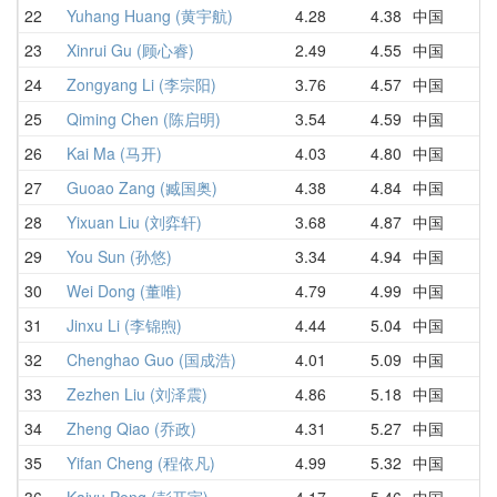
22
Yuhang Huang (黄宇航)
4.28
4.38
中国
6
23
Xinrui Gu (顾心睿)
2.49
4.55
中国
5
24
Zongyang Li (李宗阳)
3.76
4.57
中国
6
25
Qiming Chen (陈启明)
3.54
4.59
中国
3
26
Kai Ma (马开)
4.03
4.80
中国
5
27
Guoao Zang (臧国奥)
4.38
4.84
中国
4
28
Yixuan Liu (刘弈轩)
3.68
4.87
中国
8
29
You Sun (孙悠)
3.34
4.94
中国
3
30
Wei Dong (董唯)
4.79
4.99
中国
5
31
Jinxu Li (李锦煦)
4.44
5.04
中国
5
32
Chenghao Guo (国成浩)
4.01
5.09
中国
4
33
Zezhen Liu (刘泽震)
4.86
5.18
中国
8
34
Zheng Qiao (乔政)
4.31
5.27
中国
7
35
Yifan Cheng (程依凡)
4.99
5.32
中国
5
36
Kaiyu Peng (彭开宇)
4.17
5.46
中国
5