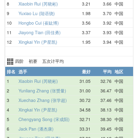
8
Xiaobin Rui (芮晓彬)
3.21
3.66
中国
3
9
Yuxiao Lu (陆语骁)
1.98
3.70
中国
7
10
Hongbo Cui (崔鈜博)
3.56
3.92
中国
3
11
Jiayong Tian (田佳勇)
3.37
3.93
中国
4
12
Xingkai Yin (尹星凯)
1.95
3.94
中国
4
四阶 初赛 五次计平均
排名
选手
最好
平均
地区
1
Xiaobin Rui (芮晓彬)
31.05
32.76
中国
3
2
Yunliang Zhang (张赟量)
31.00
36.47
中国
3
3
Xuechao Zhang (张学超)
30.72
37.46
中国
4
4
Xingkai Yin (尹星凯)
34.58
38.13
中国
4
5
Chengyang Song (宋成阳)
32.71
38.30
中国
3
6
Jack Pan (潘杰康)
33.31
39.45
中国
3