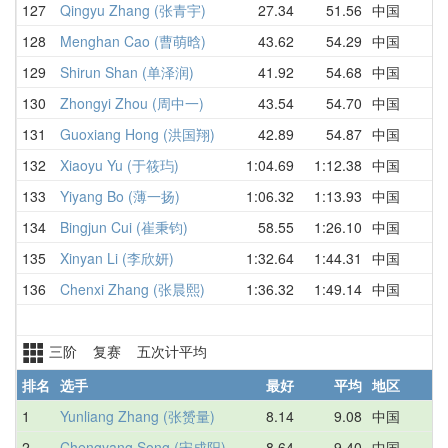
127
Qingyu Zhang (张青宇)
27.34
51.56
中国
2
128
Menghan Cao (曹萌晗)
43.62
54.29
中国
4
129
Shirun Shan (单泽润)
41.92
54.68
中国
4
130
Zhongyi Zhou (周中一)
43.54
54.70
中国
4
131
Guoxiang Hong (洪国翔)
42.89
54.87
中国
5
132
Xiaoyu Yu (于筱玙)
1:04.69
1:12.38
中国
1
133
Yiyang Bo (薄一扬)
1:06.32
1:13.93
中国
1
134
Bingjun Cui (崔秉钧)
58.55
1:26.10
中国
1
135
Xinyan Li (李欣妍)
1:32.64
1:44.31
中国
1
136
Chenxi Zhang (张晨熙)
1:36.32
1:49.14
中国
1
三阶 复赛 五次计平均
排名
选手
最好
平均
地区
1
Yunliang Zhang (张赟量)
8.14
9.08
中国
9
2
Chengyang Song (宋成阳)
8.64
9.40
中国
1