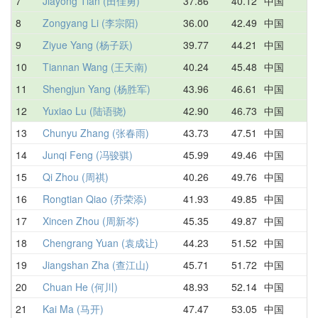
7
Jiayong Tian (田佳勇)
37.86
40.12
中国
4
8
Zongyang Li (李宗阳)
36.00
42.49
中国
4
9
Ziyue Yang (杨子跃)
39.77
44.21
中国
4
10
Tiannan Wang (王天南)
40.24
45.48
中国
5
11
Shengjun Yang (杨胜军)
43.96
46.61
中国
4
12
Yuxiao Lu (陆语骁)
42.90
46.73
中国
4
13
Chunyu Zhang (张春雨)
43.73
47.51
中国
5
14
Junqi Feng (冯骏骐)
45.99
49.46
中国
5
15
Qi Zhou (周祺)
40.26
49.76
中国
4
16
Rongtian Qiao (乔荣添)
41.93
49.85
中国
4
17
Xincen Zhou (周新岑)
45.35
49.87
中国
4
18
Chengrang Yuan (袁成让)
44.23
51.52
中国
5
19
Jiangshan Zha (查江山)
45.71
51.72
中国
5
20
Chuan He (何川)
48.93
52.14
中国
1
21
Kai Ma (马开)
47.47
53.05
中国
4