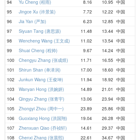
94
Yu Cheng (程雨)
8.16
10.95
中国
D
95
Jingce Xu (许景策)
7.72
12.22
中国
7
96
Jia Yan (严加)
6.23
12.85
中国
6
97
Siyuan Tang (唐思源)
11.48
13.44
中国
1
98
Wencheng Wang (王文成)
11.02
13.54
中国
1
99
Shuai Cheng (程帅)
9.67
14.24
中国
1
100
Chengyu Zhang (张成煜)
11.71
16.55
中国
1
101
Shirun Shan (单泽润)
17.00
18.60
中国
2
102
Junkun Wang (王俊坤)
11.94
18.92
中国
1
103
Wanyan Hong (洪婉妍)
14.89
21.01
中国
1
104
Qingyu Zhang (张青宇)
13.06
23.94
中国
3
105
Zhongyi Zhou (周中一)
23.89
25.86
中国
2
106
Guoxiang Hong (洪国翔)
19.04
26.28
中国
3
107
Zhenxuan Qiao (乔祯轩)
14.61
29.37
中国
4
108
Chenxi Zhang (张晨熙)
22.61
34.67
中国
4