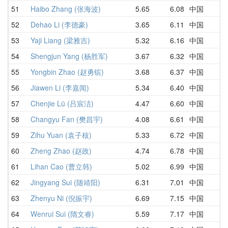
51
Haibo Zhang (张海波)
5.65
6.08
中国
6
52
Dehao Li (李德豪)
3.65
6.11
中国
6
53
Yaji Liang (梁雅吉)
5.32
6.16
中国
5
54
Shengjun Yang (杨胜军)
3.67
6.32
中国
5
55
Yongbin Zhao (赵勇镔)
3.68
6.37
中国
1
56
Jiawen Li (李嘉闻)
5.34
6.40
中国
6
57
Chenjie Lü (吕宸洁)
4.47
6.60
中国
6
58
Changyu Fan (樊昌宇)
4.08
6.61
中国
8
59
Zihu Yuan (袁子核)
5.33
6.72
中国
6
60
Zheng Zhao (赵政)
4.74
6.78
中国
4
61
Lihan Cao (曹立韩)
5.02
6.99
中国
1
62
Jingyang Sui (随靖阳)
6.31
7.01
中国
7
63
Zhenyu Ni (倪振宇)
6.69
7.15
中国
7
64
Wenrui Sui (隋文睿)
5.59
7.17
中国
1