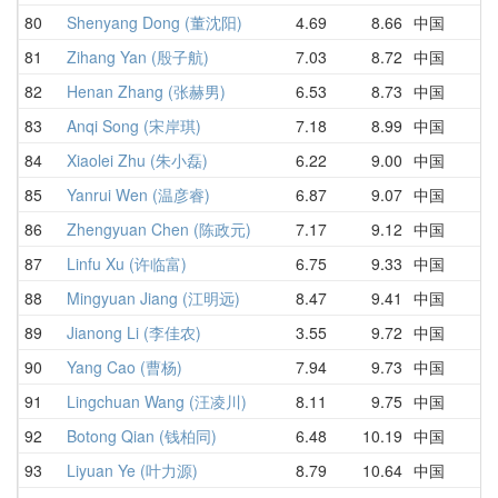
80
Shenyang Dong (董沈阳)
4.69
8.66
中国
1
81
Zihang Yan (殷子航)
7.03
8.72
中国
7
82
Henan Zhang (张赫男)
6.53
8.73
中国
9
83
Anqi Song (宋岸琪)
7.18
8.99
中国
7
84
Xiaolei Zhu (朱小磊)
6.22
9.00
中国
1
85
Yanrui Wen (温彦睿)
6.87
9.07
中国
8
86
Zhengyuan Chen (陈政元)
7.17
9.12
中国
9
87
Linfu Xu (许临富)
6.75
9.33
中国
6
88
Mingyuan Jiang (江明远)
8.47
9.41
中国
9
89
Jianong Li (李佳农)
3.55
9.72
中国
8
90
Yang Cao (曹杨)
7.94
9.73
中国
9
91
Lingchuan Wang (汪凌川)
8.11
9.75
中国
9
92
Botong Qian (钱柏同)
6.48
10.19
中国
1
93
Liyuan Ye (叶力源)
8.79
10.64
中国
1