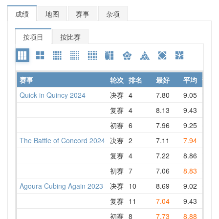
成绩
地图
赛事
杂项
按项目
按比赛
赛事
轮次
排名
最好
平均
详情
Quick in Quincy 2024
决赛
4
7.80
9.05
9.03
复赛
4
8.13
9.43
9.40
初赛
6
7.96
9.25
8.20
The Battle of Concord 2024
决赛
2
7.11
7.94
7.61
复赛
4
7.22
8.86
7.22
初赛
7
7.06
8.83
8.30
Agoura Cubing Again 2023
决赛
10
8.69
9.02
8.79
复赛
11
7.04
9.43
8.69
初赛
8
7.73
8.88
8.65