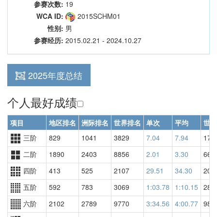
参赛次数:
19
WCA ID:
2015SCHM01
性别:
男
参赛经历:
2015.02.21 - 2024.10.27
2025年度总结
个人最好成绩
项目
地区排名
洲际排名
世界排名
单次
平均
世界
三阶
829
1041
3829
7.04
7.94
175
二阶
1890
2403
8856
2.01
3.30
663
四阶
413
525
2107
29.51
34.30
209
五阶
592
783
3069
1:03.78
1:10.15
283
六阶
2102
2789
9770
3:34.56
4:00.77
981