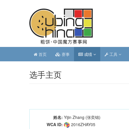
首页
赛事
成绩
工具
选手主页
姓名:
Yijin Zhang (张奕锦)
WCA ID:
2016ZHAY05