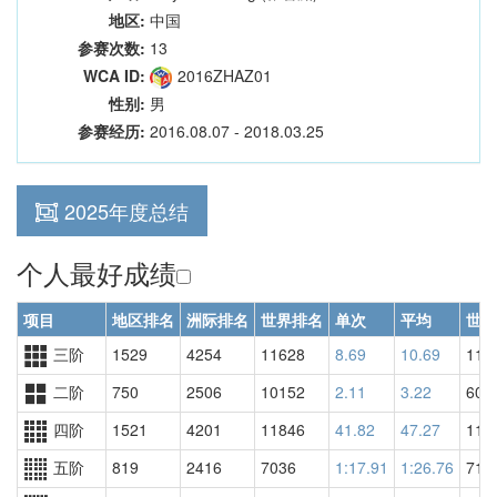
地区:
中国
参赛次数:
13
WCA ID:
2016ZHAZ01
性别:
男
参赛经历:
2016.08.07 - 2018.03.25
2025年度总结
个人最好成绩
项目
地区排名
洲际排名
世界排名
单次
平均
世界
三阶
1529
4254
11628
8.69
10.69
117
二阶
750
2506
10152
2.11
3.22
603
四阶
1521
4201
11846
41.82
47.27
110
五阶
819
2416
7036
1:17.91
1:26.76
710