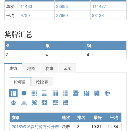
单次
11483
33988
111477
平均
9780
27960
88136
奖牌汇总
金
银
铜
2
4
4
成绩
地图
赛事
杂项
按项目
按比赛
赛事
轮次
排名
最好
平均
详情
2018WCA青岛魔方公开赛
决赛
8
10.31
11.84
12.9