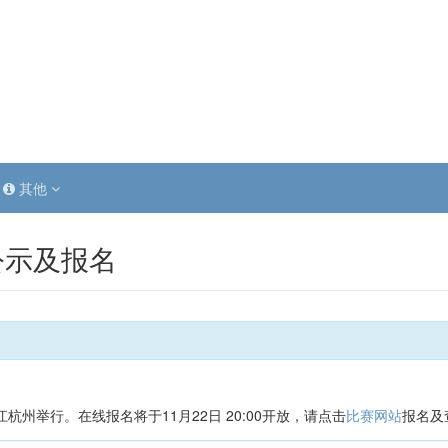
其他
公示及报名
浙江杭州举行。在线报名将于11月22日 20:00开放，请点击
比赛网站
报名及