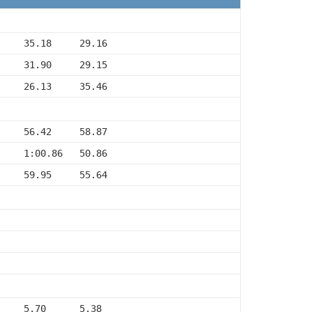
     35.18     29.16
     31.90     29.15
     26.13     35.46
     56.42     58.87
     1:00.86   50.86
     59.95     55.64
     5.70      5.38