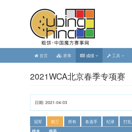
首页
赛事
成绩
工具
2021WCA北京春季专项赛
日期:
2021-04-03
冠军
前三
所有
各选手
纪录
打乱
排名
选手