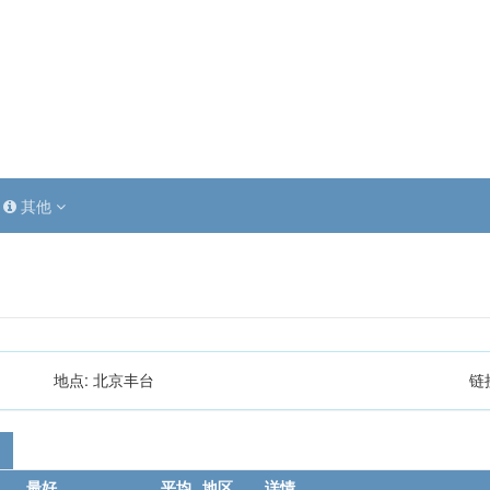
其他
地点:
北京丰台
链
最好
平均
地区
详情