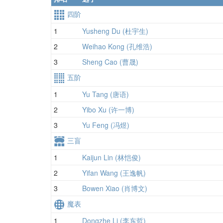
四阶
1
Yusheng Du (杜宇生)
2
Weihao Kong (孔维浩)
3
Sheng Cao (曹晟)
五阶
1
Yu Tang (唐语)
2
Yibo Xu (许一博)
3
Yu Feng (冯煜)
三盲
1
Kaijun Lin (林恺俊)
2
Yifan Wang (王逸帆)
3
Bowen Xiao (肖博文)
魔表
1
Dongzhe Li (李东哲)