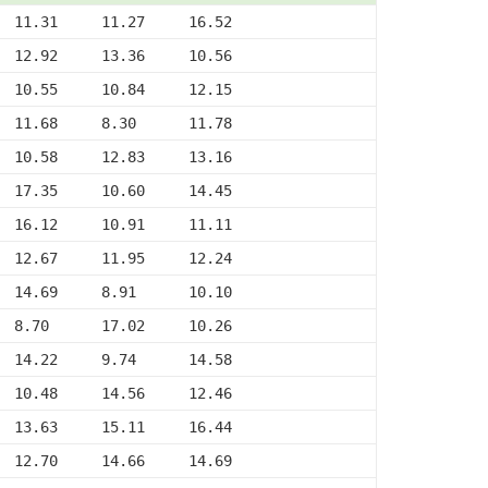
  11.31     11.27     16.52
  12.92     13.36     10.56
  10.55     10.84     12.15
  11.68     8.30      11.78
  10.58     12.83     13.16
  17.35     10.60     14.45
  16.12     10.91     11.11
  12.67     11.95     12.24
  14.69     8.91      10.10
  8.70      17.02     10.26
  14.22     9.74      14.58
  10.48     14.56     12.46
  13.63     15.11     16.44
  12.70     14.66     14.69