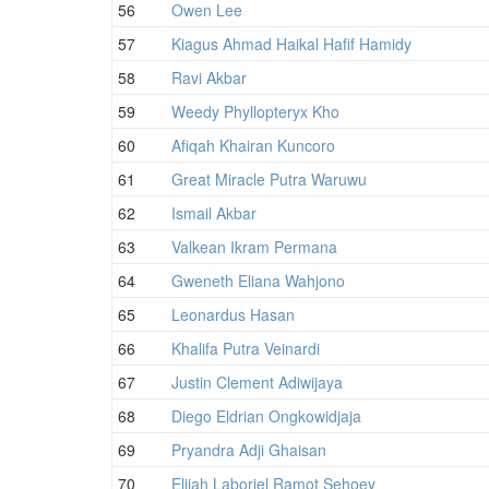
56
Owen Lee
57
Kiagus Ahmad Haikal Hafif Hamidy
58
Ravi Akbar
59
Weedy Phyllopteryx Kho
60
Afiqah Khairan Kuncoro
61
Great Miracle Putra Waruwu
62
Ismail Akbar
63
Valkean Ikram Permana
64
Gweneth Eliana Wahjono
65
Leonardus Hasan
66
Khalifa Putra Veinardi
67
Justin Clement Adiwijaya
68
Diego Eldrian Ongkowidjaja
69
Pryandra Adji Ghaisan
70
Elijah Laboriel Ramot Sehoey