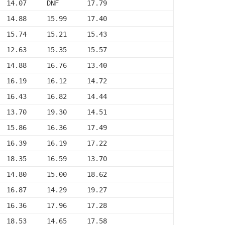
  14.07     DNF       17.79
  14.88     15.99     17.40
  15.74     15.21     15.43
  12.63     15.35     15.57
  14.88     16.76     13.40
  16.19     16.12     14.72
  16.43     16.82     14.44
  13.70     19.30     14.51
  15.86     16.36     17.49
  16.39     16.19     17.22
  18.35     16.59     13.70
  14.80     15.00     18.62
  16.87     14.29     19.27
  16.36     17.96     17.28
  18.53     14.65     17.58