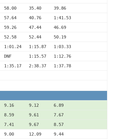
  58.00     35.40     39.86
  57.64     40.76     1:41.53
  59.26     47.44     46.69
  52.58     52.44     50.19
  1:01.24   1:15.87   1:03.33
  DNF       1:15.57   1:12.76
  1:35.17   2:38.37   1:37.78
  9.16      9.12      6.89
  8.59      9.61      7.67
  7.41      9.67      8.57
  9.00      12.09     9.44