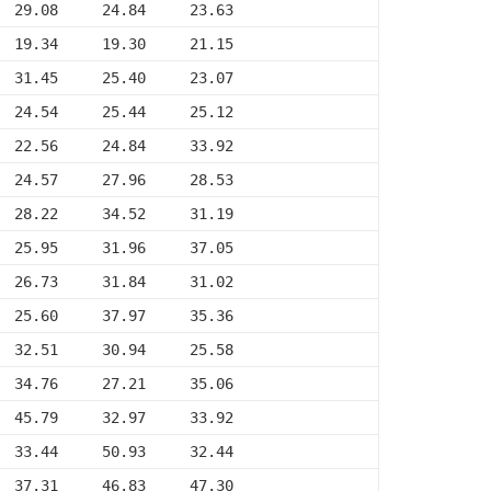
  29.08     24.84     23.63
  19.34     19.30     21.15
  31.45     25.40     23.07
  24.54     25.44     25.12
  22.56     24.84     33.92
  24.57     27.96     28.53
  28.22     34.52     31.19
  25.95     31.96     37.05
  26.73     31.84     31.02
  25.60     37.97     35.36
  32.51     30.94     25.58
  34.76     27.21     35.06
  45.79     32.97     33.92
  33.44     50.93     32.44
  37.31     46.83     47.30