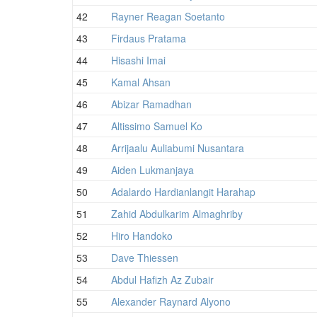
42
Rayner Reagan Soetanto
43
Firdaus Pratama
44
Hisashi Imai
45
Kamal Ahsan
46
Abizar Ramadhan
47
Altissimo Samuel Ko
48
Arrijaalu Auliabumi Nusantara
49
Aiden Lukmanjaya
50
Adalardo Hardianlangit Harahap
51
Zahid Abdulkarim Almaghriby
52
Hiro Handoko
53
Dave Thiessen
54
Abdul Hafizh Az Zubair
55
Alexander Raynard Alyono