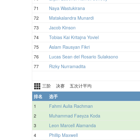
71
Naya Wastukirana
72
Matakalandra Munardi
73
Jacob Kinson
74
Tobias Kai Kritajna Yoviel
75
Aslam Rausyan Fikri
76
Lucas Sean del Rosario Sulaksono
77
Rizky Nurramadita
三阶 决赛 五次计平均
排名
选手
1
Fahmi Aulia Rachman
2
Muhammad Faeyza Koda
3
Leon Marcell Alamanda
4
Phillip Maxwell