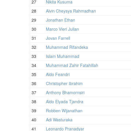
27
Nikita Kusuma
28
Alvin Cheysya Rahmadhan
29
Jonathan Ethan
30
Marco Vieri Julian
31
Jovan Farrell
32
Muhammad Rifandeka
33
Islam Muhammad
34
Muhammad Zahir Fatahillah
35
Aldo Feandri
36
Christopher Ibrahim
37
Anthony Bhamornsiri
38
Aldo Elyada Tjandra
39
Robben Wijanathan
40
Adi Wasturaka
41
Leonardo Pranadyar