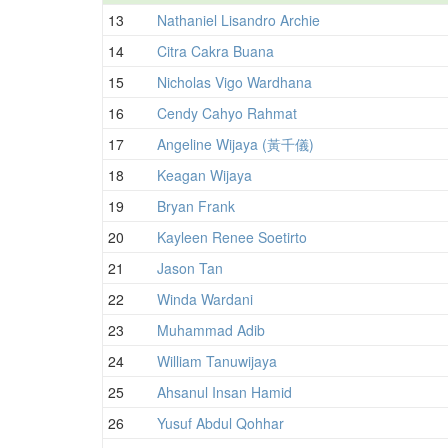
13
Nathaniel Lisandro Archie
14
Citra Cakra Buana
15
Nicholas Vigo Wardhana
16
Cendy Cahyo Rahmat
17
Angeline Wijaya (黃千儀)
18
Keagan Wijaya
19
Bryan Frank
20
Kayleen Renee Soetirto
21
Jason Tan
22
Winda Wardani
23
Muhammad Adib
24
William Tanuwijaya
25
Ahsanul Insan Hamid
26
Yusuf Abdul Qohhar