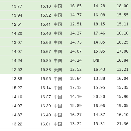
13.77
15.18
中国
16.85     14.28     18.00 
13.94
15.32
中国
14.77     16.08     15.55 
12.51
15.41
中国
12.51     18.15     15.11 
14.20
15.46
中国
14.27     17.46     16.16 
13.07
15.66
中国
14.73     14.85     18.25 
14.07
15.67
中国
14.07     15.05     17.00 
14.24
15.85
中国
14.24     DNF       16.84 
12.52
15.86
美国
12.52     16.43     13.21 
13.88
15.95
中国
18.64     13.88     16.04 
15.27
16.14
中国
17.13     15.95     15.35 
14.10
16.27
中国
14.10     20.20     15.90 
14.97
16.39
中国
15.89     16.06     19.05 
14.87
16.40
中国
16.27     14.87     16.10 
13.22
16.61
中国
13.22     15.31     21.36 