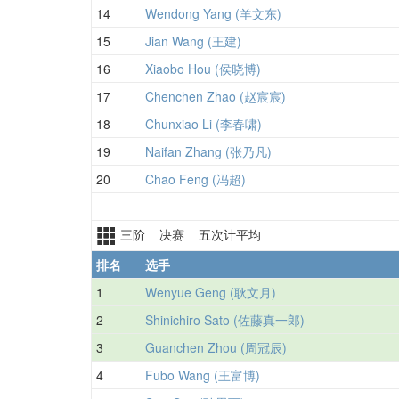
14
Wendong Yang (羊文东)
15
Jian Wang (王建)
16
Xiaobo Hou (侯晓博)
17
Chenchen Zhao (赵宸宸)
18
Chunxiao Li (李春啸)
19
Naifan Zhang (张乃凡)
20
Chao Feng (冯超)
三阶 决赛 五次计平均
排名
选手
1
Wenyue Geng (耿文月)
2
Shinichiro Sato (佐藤真一郎)
3
Guanchen Zhou (周冠辰)
4
Fubo Wang (王富博)