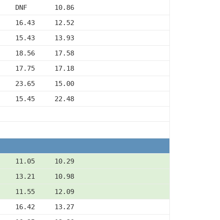
    DNF       10.86
    16.43     12.52
    15.43     13.93
    18.56     17.58
    17.75     17.18
    23.65     15.00
    15.45     22.48
    11.05     10.29
    13.21     10.98
    11.55     12.09
    16.42     13.27