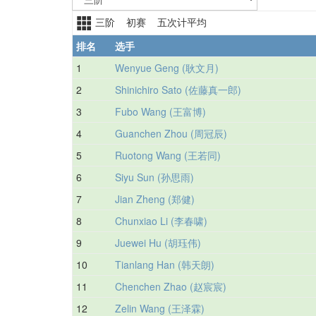
三阶 初赛 五次计平均
排名
选手
1
Wenyue Geng (耿文月)
2
Shinichiro Sato (佐藤真一郎)
3
Fubo Wang (王富博)
4
Guanchen Zhou (周冠辰)
5
Ruotong Wang (王若同)
6
Siyu Sun (孙思雨)
7
Jian Zheng (郑健)
8
Chunxiao Li (李春啸)
9
Juewei Hu (胡珏伟)
10
Tianlang Han (韩天朗)
11
Chenchen Zhao (赵宸宸)
12
Zelin Wang (王泽霖)