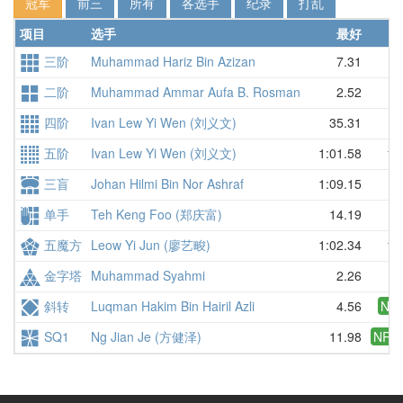
冠军
前三
所有
各选手
纪录
打乱
项目
选手
最好
三阶
Muhammad Hariz Bin Azizan
7.31
二阶
Muhammad Ammar Aufa B. Rosman
2.52
四阶
Ivan Lew Yi Wen (刘义文)
35.31
3
五阶
Ivan Lew Yi Wen (刘义文)
1:01.58
1:
三盲
Johan Hilmi Bin Nor Ashraf
1:09.15
单手
Teh Keng Foo (郑庆富)
14.19
1
五魔方
Leow Yi Jun (廖艺畯)
1:02.34
1:
金字塔
Muhammad Syahmi
2.26
斜转
Luqman Hakim Bin Hairil Azli
4.56
NR
SQ1
Ng Jian Je (方健泽)
11.98
NR
1