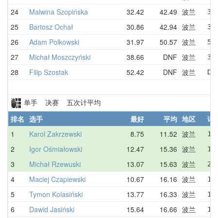
24
Malwina Szopińska
32.42
42.49
波兰
39
25
Bartosz Ochał
30.86
42.94
波兰
30
26
Adam Polkowski
31.97
50.57
波兰
52
27
Michał Moszczyński
38.66
DNF
波兰
38
28
Filip Szostak
52.42
DNF
波兰
DN
单手 决赛 五次计平均
排名
选手
最好
平均
地区
详
1
Karol Zakrzewski
8.75
11.52
波兰
15
2
Igor Ośmiałowski
12.47
15.36
波兰
17
3
Michał Rzewuski
13.07
15.63
波兰
20
4
Maciej Czapiewski
10.67
16.16
波兰
19
5
Tymon Kolasiński
13.77
16.33
波兰
15
6
Dawid Jasiński
15.64
16.66
波兰
15