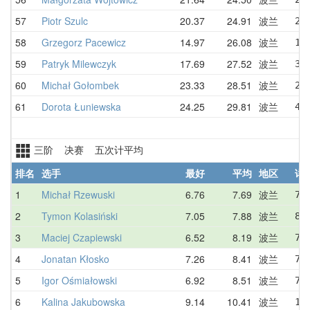
57
Piotr Szulc
20.37
24.91
波兰
27
58
Grzegorz Pacewicz
14.97
26.08
波兰
17
59
Patryk Milewczyk
17.69
27.52
波兰
33
60
Michał Gołombek
23.33
28.51
波兰
26
61
Dorota Łuniewska
24.25
29.81
波兰
40
三阶 决赛 五次计平均
排名
选手
最好
平均
地区
详
1
Michał Rzewuski
6.76
7.69
波兰
7.
2
Tymon Kolasiński
7.05
7.88
波兰
8.
3
Maciej Czapiewski
6.52
8.19
波兰
7.
4
Jonatan Kłosko
7.26
8.41
波兰
7.
5
Igor Ośmiałowski
6.92
8.51
波兰
7.
6
Kalina Jakubowska
9.14
10.41
波兰
10