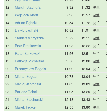
12
Marcin Stachura
9.32
11.32
波兰
9.
13
Wojciech Knott
7.96
11.57
波兰
DN
14
Adrian Dębski
10.54
11.72
波兰
11
15
Dawid Jasiński
10.82
11.91
波兰
11
16
Stanisław Szyszka
9.72
12.11
波兰
10
17
Piotr Frankowski
11.23
12.22
波兰
11
18
Rafał Borkowski
11.56
12.51
波兰
12
19
Patrycja Michalska
9.58
12.86
波兰
12
20
Przemysław Rogalski
11.99
12.94
波兰
13
21
Michał Bogdan
10.78
13.04
波兰
15
22
Maciej Jabłoński
11.09
13.09
波兰
14
23
Bartosz Ochał
11.95
13.29
波兰
16
24
Michał Stachurski
12.13
13.43
波兰
14
25
Marek Pepke
12.55
13.80
波兰
12