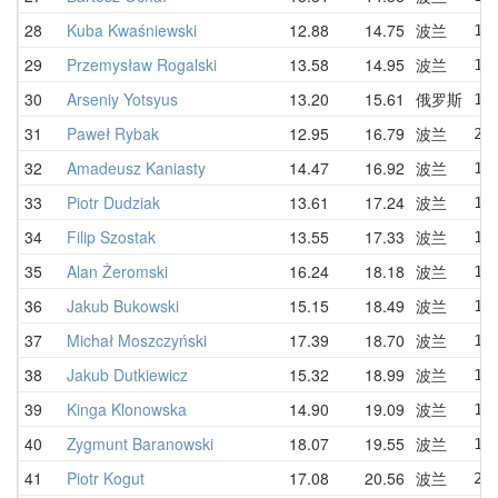
28
Kuba Kwaśniewski
12.88
14.75
波兰
15
29
Przemysław Rogalski
13.58
14.95
波兰
13
30
Arseniy Yotsyus
13.20
15.61
俄罗斯
17
31
Paweł Rybak
12.95
16.79
波兰
20
32
Amadeusz Kaniasty
14.47
16.92
波兰
14
33
Piotr Dudziak
13.61
17.24
波兰
13
34
Filip Szostak
13.55
17.33
波兰
16
35
Alan Żeromski
16.24
18.18
波兰
17
36
Jakub Bukowski
15.15
18.49
波兰
15
37
Michał Moszczyński
17.39
18.70
波兰
18
38
Jakub Dutkiewicz
15.32
18.99
波兰
16
39
Kinga Klonowska
14.90
19.09
波兰
17
40
Zygmunt Baranowski
18.07
19.55
波兰
18
41
Piotr Kogut
17.08
20.56
波兰
21