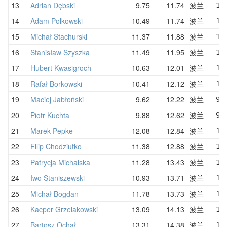
13
Adrian Dębski
9.75
11.74
波兰
11
14
Adam Polkowski
10.49
11.74
波兰
13
15
Michał Stachurski
11.37
11.88
波兰
11
16
Stanisław Szyszka
11.49
11.95
波兰
11
17
Hubert Kwasigroch
10.63
12.01
波兰
13
18
Rafał Borkowski
10.41
12.12
波兰
11
19
Maciej Jabłoński
9.62
12.22
波兰
9.
20
Piotr Kuchta
9.88
12.62
波兰
9.
21
Marek Pepke
12.08
12.84
波兰
13
22
Filip Chodziutko
11.38
12.88
波兰
14
23
Patrycja Michalska
11.28
13.43
波兰
11
24
Iwo Staniszewski
10.93
13.71
波兰
10
25
Michał Bogdan
11.78
13.73
波兰
14
26
Kacper Grzelakowski
13.09
14.13
波兰
13
27
Bartosz Ochał
13.31
14.38
波兰
14