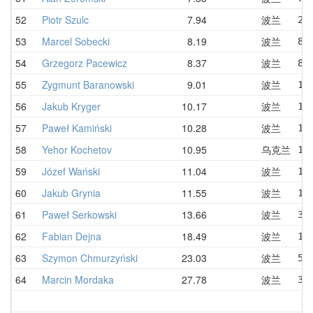
52
Piotr Szulc
7.94
波兰
24
53
Marcel Sobecki
8.19
波兰
8.
54
Grzegorz Pacewicz
8.37
波兰
8.
55
Zygmunt Baranowski
9.01
波兰
10
56
Jakub Kryger
10.17
波兰
12
57
Paweł Kamiński
10.28
波兰
10
58
Yehor Kochetov
10.95
乌克兰
10
59
Józef Wański
11.04
波兰
12
60
Jakub Grynia
11.55
波兰
17
61
Paweł Serkowski
13.66
波兰
32
62
Fabian Dejna
18.49
波兰
18
63
Szymon Chmurzyński
23.03
波兰
53
64
Marcin Mordaka
27.78
波兰
31