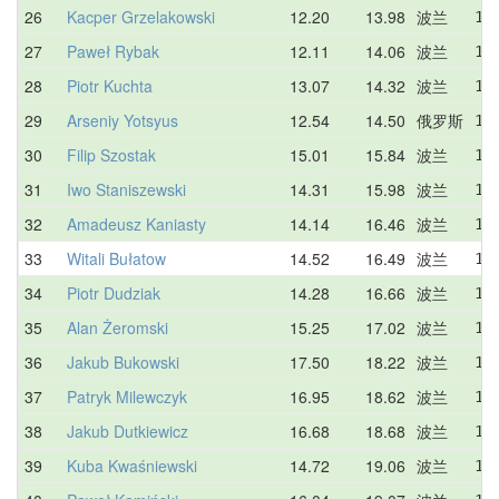
26
Kacper Grzelakowski
12.20
13.98
波兰
12
27
Paweł Rybak
12.11
14.06
波兰
14
28
Piotr Kuchta
13.07
14.32
波兰
15
29
Arseniy Yotsyus
12.54
14.50
俄罗斯
13
30
Filip Szostak
15.01
15.84
波兰
16
31
Iwo Staniszewski
14.31
15.98
波兰
17
32
Amadeusz Kaniasty
14.14
16.46
波兰
14
33
Witali Bułatow
14.52
16.49
波兰
14
34
Piotr Dudziak
14.28
16.66
波兰
19
35
Alan Żeromski
15.25
17.02
波兰
15
36
Jakub Bukowski
17.50
18.22
波兰
17
37
Patryk Milewczyk
16.95
18.62
波兰
19
38
Jakub Dutkiewicz
16.68
18.68
波兰
17
39
Kuba Kwaśniewski
14.72
19.06
波兰
14