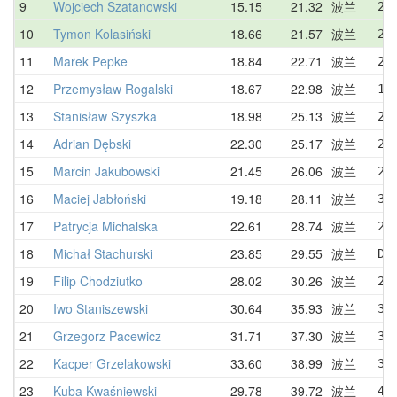
9
Wojciech Szatanowski
15.15
21.32
波兰
21
10
Tymon Kolasiński
18.66
21.57
波兰
26
11
Marek Pepke
18.84
22.71
波兰
23
12
Przemysław Rogalski
18.67
22.98
波兰
18
13
Stanisław Szyszka
18.98
25.13
波兰
23
14
Adrian Dębski
22.30
25.17
波兰
27
15
Marcin Jakubowski
21.45
26.06
波兰
25
16
Maciej Jabłoński
19.18
28.11
波兰
31
17
Patrycja Michalska
22.61
28.74
波兰
22
18
Michał Stachurski
23.85
29.55
波兰
DN
19
Filip Chodziutko
28.02
30.26
波兰
28
20
Iwo Staniszewski
30.64
35.93
波兰
30
21
Grzegorz Pacewicz
31.71
37.30
波兰
36
22
Kacper Grzelakowski
33.60
38.99
波兰
33
23
Kuba Kwaśniewski
29.78
39.72
波兰
43