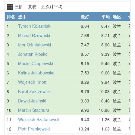
三阶 复赛 五次计平均
排名
选手
最好
平均
地区
详
1
Tymon Kolasiński
6.84
8.47
波兰
7.
2
Michał Rzewuski
7.68
8.71
波兰
9.
3
Igor Ośmiałowski
7.47
8.90
波兰
7.
4
Jonatan Kłosko
8.57
9.39
波兰
8.
5
Maciej Czapiewski
8.15
9.45
波兰
9.
6
Kalina Jakubowska
7.53
9.66
波兰
9.
7
Wojciech Knott
8.29
9.94
波兰
8.
8
Karol Zakrzewski
8.79
10.08
波兰
8.
9
Dawid Jasiński
9.33
10.46
波兰
11
10
Marcin Stachura
9.92
10.90
波兰
11
11
Wojciech Szatanowski
9.40
11.26
波兰
10
12
Piotr Frankowski
10.24
11.63
波兰
13