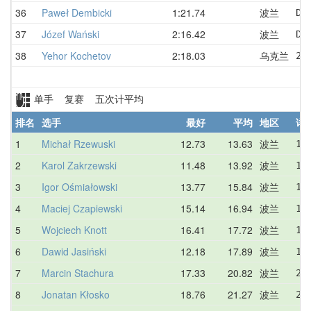
36
Paweł Dembicki
1:21.74
波兰
DN
37
Józef Wański
2:16.42
波兰
DN
38
Yehor Kochetov
2:18.03
乌克兰
2:
单手 复赛 五次计平均
排名
选手
最好
平均
地区
详
1
Michał Rzewuski
12.73
13.63
波兰
12
2
Karol Zakrzewski
11.48
13.92
波兰
11
3
Igor Ośmiałowski
13.77
15.84
波兰
16
4
Maciej Czapiewski
15.14
16.94
波兰
17
5
Wojciech Knott
16.41
17.72
波兰
18
6
Dawid Jasiński
12.18
17.89
波兰
17
7
Marcin Stachura
17.33
20.82
波兰
22
8
Jonatan Kłosko
18.76
21.27
波兰
22