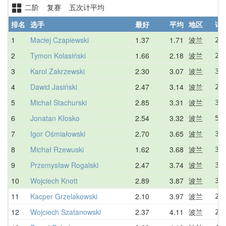
二阶 复赛 五次计平均
排名
选手
最好
平均
地区
详
1
Maciej Czapiewski
1.37
1.71
波兰
2.
2
Tymon Kolasiński
1.66
2.18
波兰
2.
3
Karol Zakrzewski
2.30
3.07
波兰
3.
4
Dawid Jasiński
2.47
3.14
波兰
2.
5
Michał Stachurski
2.85
3.31
波兰
3.
6
Jonatan Kłosko
2.54
3.32
波兰
5.
7
Igor Ośmiałowski
2.70
3.65
波兰
3.
8
Michał Rzewuski
1.62
3.68
波兰
3.
9
Przemysław Rogalski
2.47
3.74
波兰
3.
10
Wojciech Knott
2.89
3.87
波兰
3.
11
Kacper Grzelakowski
2.10
3.97
波兰
2.
12
Wojciech Szatanowski
2.37
4.11
波兰
2.