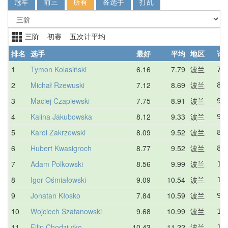
冠军
前三
所有
各选手
打乱
三阶 初赛 五次计平均
排名
选手
最好
平均
地区
详
1
Tymon Kolasiński
6.16
7.79
波兰
7.
2
Michał Rzewuski
7.12
8.69
波兰
8.
3
Maciej Czapiewski
7.75
8.91
波兰
9.
4
Kalina Jakubowska
8.12
9.33
波兰
9.
5
Karol Zakrzewski
8.09
9.52
波兰
8.
6
Hubert Kwasigroch
8.77
9.52
波兰
8.
7
Adam Polkowski
8.56
9.99
波兰
12
8
Igor Ośmiałowski
9.09
10.54
波兰
10
9
Jonatan Kłosko
7.84
10.59
波兰
9.
10
Wojciech Szatanowski
9.68
10.99
波兰
11
11
Filip Chodziutko
10.43
11.22
波兰
11