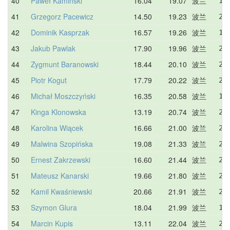
40
Paweł Kamiński
16.04
19.07
波兰
19
41
Grzegorz Pacewicz
14.50
19.23
波兰
21
42
Dominik Kasprzak
16.57
19.26
波兰
16
43
Jakub Pawlak
17.90
19.96
波兰
21
44
Zygmunt Baranowski
18.44
20.10
波兰
28
45
Piotr Kogut
17.79
20.22
波兰
20
46
Michał Moszczyński
16.35
20.58
波兰
19
47
Kinga Klonowska
13.19
20.74
波兰
21
48
Karolina Wiącek
16.66
21.00
波兰
21
49
Malwina Szopińska
19.08
21.33
波兰
22
50
Ernest Zakrzewski
16.60
21.44
波兰
26
51
Mateusz Kanarski
19.66
21.80
波兰
22
52
Kamil Kwaśniewski
20.66
21.91
波兰
21
53
Szymon Glura
18.04
21.99
波兰
19
54
Marcin Kupis
13.11
22.04
波兰
24