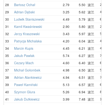
28
Bartosz Ochał
2.79
5.50
波兰
2.
29
Adrian Dębski
3.25
5.62
波兰
4.
30
Ludwik Staniszewski
4.49
5.79
波兰
6.
31
Kamil Kwaśniewski
2.90
5.80
波兰
2.
32
Jerzy Kraszewski
3.43
5.97
波兰
5.
33
Patrycja Michalska
4.20
6.04
波兰
4.
34
Marcin Kupis
4.45
6.21
波兰
4.
35
Jakub Pawlak
5.74
6.27
波兰
7.
36
Cezary Mach
4.60
6.40
波兰
6.
37
Michał Gołombek
4.98
6.50
波兰
5.
38
Adrian Alankiewicz
4.94
6.51
波兰
7.
39
Paweł Kamiński
5.13
6.57
波兰
6.
40
Szymon Glura
5.26
6.94
波兰
8.
41
Jakub Dutkiewicz
3.99
7.48
波兰
11