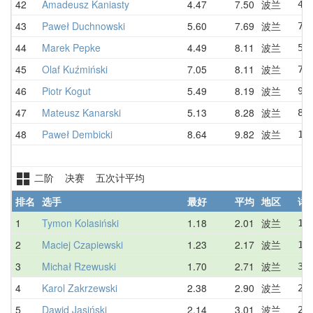
42
Amadeusz Kaniasty
4.47
7.50
波兰
4.
43
Paweł Duchnowski
5.60
7.69
波兰
7.
44
Marek Pepke
4.49
8.11
波兰
5.
45
Olaf Kuźmiński
7.05
8.11
波兰
7.
46
Piotr Kogut
5.49
8.19
波兰
9.
47
Mateusz Kanarski
5.13
8.28
波兰
8.
48
Paweł Dembicki
8.64
9.82
波兰
10
二阶 决赛 五次计平均
排名
选手
最好
平均
地区
详
1
Tymon Kolasiński
1.18
2.01
波兰
1.
2
Maciej Czapiewski
1.23
2.17
波兰
1.
3
Michał Rzewuski
1.70
2.71
波兰
3.
4
Karol Zakrzewski
2.38
2.90
波兰
2.
5
Dawid Jasiński
2.14
3.01
波兰
2.