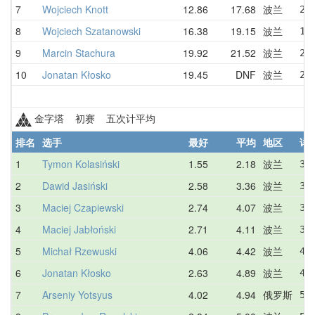
7
Wojciech Knott
12.86
17.68
波兰
22
8
Wojciech Szatanowski
16.38
19.15
波兰
16
9
Marcin Stachura
19.92
21.52
波兰
21
10
Jonatan Kłosko
19.45
DNF
波兰
24
金字塔 初赛 五次计平均
排名
选手
最好
平均
地区
详
1
Tymon Kolasiński
1.55
2.18
波兰
3.
2
Dawid Jasiński
2.58
3.36
波兰
3.
3
Maciej Czapiewski
2.74
4.07
波兰
3.
4
Maciej Jabłoński
2.71
4.11
波兰
3.
5
Michał Rzewuski
4.06
4.42
波兰
4.
6
Jonatan Kłosko
2.63
4.89
波兰
4.
7
Arseniy Yotsyus
4.02
4.94
俄罗斯
5.