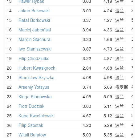
13
Paweł Rybak
3.63
4.19
波兰
4.
14
Jakub Bukowski
3.03
4.24
波兰
3.
15
Rafał Borkowski
3.37
4.27
波兰
5.
16
Maciej Jabłoński
3.94
4.36
波兰
4.
17
Marcin Stachura
3.33
4.66
波兰
3.
18
Iwo Staniszewski
3.87
4.73
波兰
4.
19
Filip Chodziutko
3.22
4.87
波兰
3.
20
Hubert Kwasigroch
2.84
4.88
波兰
3.
21
Stanisław Szyszka
4.08
4.98
波兰
4.
22
Arseniy Yotsyus
3.74
5.09
俄罗斯
4.
23
Kinga Klonowska
4.05
5.09
波兰
4.
24
Piotr Dudziak
3.00
5.11
波兰
3.
25
Kuba Kwaśniewski
4.67
5.12
波兰
5.
26
Filip Szostak
4.20
5.29
波兰
4.
27
Witali Bułatow
5.03
5.35
波兰
6.