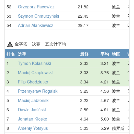
52
Grzegorz Pacewicz
21.82
波兰
21
53
Szymon Chmurzyński
22.43
波兰
22
54
Adrian Alankiewicz
29.17
波兰
DN
金字塔 决赛 五次计平均
排名
选手
最好
平均
地区
详
1
Tymon Kolasiński
2.33
3.21
波兰
3.
2
Maciej Czapiewski
3.03
3.76
波兰
4.
3
Filip Chodziutko
3.34
4.21
波兰
4.
4
Przemysław Rogalski
3.23
4.56
波兰
3.
5
Maciej Jabłoński
3.23
4.67
波兰
3.
6
Dawid Jasiński
2.89
4.91
波兰
5.
7
Jonatan Kłosko
4.64
5.00
波兰
4.
8
Arseniy Yotsyus
5.03
5.29
俄罗斯
6.