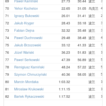
69
Paweł Kamiński
27.73
30.44
波兰
33
70
Yehor Kochetov
22.65
31.05
乌克兰
41
71
Ignacy Bukowski
26.01
31.41
波兰
26
72
Jakub Kryger
28.43
33.18
波兰
37
73
Fabian Dejna
32.32
35.48
波兰
32
74
Paweł Duchnowski
29.48
38.48
波兰
49
75
Jakub Brzozowski
33.12
41.33
波兰
54
76
Józef Wański
36.23
51.83
波兰
1:
77
Paweł Serkowski
47.39
56.89
波兰
59
78
Remigiusz Kamiński
48.24
57.22
波兰
55
79
Szymon Chmurzyński
40.36
58.05
波兰
55
80
Marcin Mordaka
1:03.32
波兰
1:
81
Miroslaw Krukowski
1:11.15
波兰
1:
82
Bartek Rykaczewski
1:17.52
波兰
1: