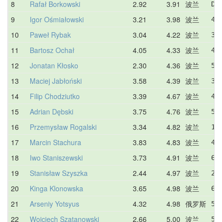
8
Rafał Borkowski
2.92
3.91
波兰
DN
9
Igor Ośmiałowski
3.21
3.98
波兰
4.
10
Paweł Rybak
3.04
4.22
波兰
3.
11
Bartosz Ochał
4.05
4.33
波兰
4.
12
Jonatan Kłosko
2.30
4.36
波兰
5.
13
Maciej Jabłoński
3.58
4.39
波兰
3.
14
Filip Chodziutko
3.39
4.67
波兰
4.
15
Adrian Dębski
3.75
4.76
波兰
5.
16
Przemysław Rogalski
3.34
4.82
波兰
14
17
Marcin Stachura
3.83
4.83
波兰
4.
18
Iwo Staniszewski
3.73
4.91
波兰
6.
19
Stanisław Szyszka
2.44
4.97
波兰
2.
20
Kinga Klonowska
3.65
4.98
波兰
6.
21
Arseniy Yotsyus
4.32
4.98
俄罗斯
5.
22
Wojciech Szatanowski
2.66
5.00
波兰
5.