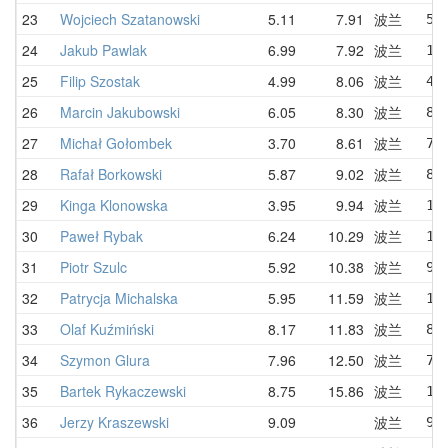
23
Wojciech Szatanowski
5.11
7.91
波兰
5.
24
Jakub Pawlak
6.99
7.92
波兰
11
25
Filip Szostak
4.99
8.06
波兰
4.
26
Marcin Jakubowski
6.05
8.30
波兰
8.
27
Michał Gołombek
3.70
8.61
波兰
7.
28
Rafał Borkowski
5.87
9.02
波兰
8.
29
Kinga Klonowska
3.95
9.94
波兰
11
30
Paweł Rybak
6.24
10.29
波兰
12
31
Piotr Szulc
5.92
10.38
波兰
9.
32
Patrycja Michalska
5.95
11.59
波兰
13
33
Olaf Kuźmiński
8.17
11.83
波兰
8.
34
Szymon Glura
7.96
12.50
波兰
7.
35
Bartek Rykaczewski
8.75
15.86
波兰
17
36
Jerzy Kraszewski
9.09
波兰
9.