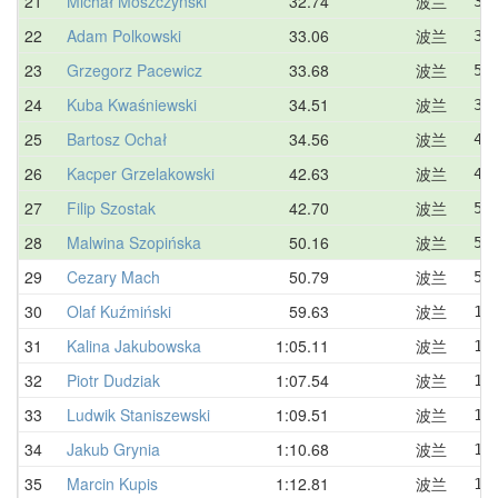
21
Michał Moszczyński
32.74
波兰
39
22
Adam Polkowski
33.06
波兰
33
23
Grzegorz Pacewicz
33.68
波兰
51
24
Kuba Kwaśniewski
34.51
波兰
34
25
Bartosz Ochał
34.56
波兰
45
26
Kacper Grzelakowski
42.63
波兰
45
27
Filip Szostak
42.70
波兰
54
28
Malwina Szopińska
50.16
波兰
50
29
Cezary Mach
50.79
波兰
58
30
Olaf Kuźmiński
59.63
波兰
1:
31
Kalina Jakubowska
1:05.11
波兰
1:
32
Piotr Dudziak
1:07.54
波兰
1:
33
Ludwik Staniszewski
1:09.51
波兰
1:
34
Jakub Grynia
1:10.68
波兰
1:
35
Marcin Kupis
1:12.81
波兰
1: