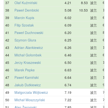
37
Olaf Kuźmiński
4.21
8.53
波兰
6.
38
Paweł Dembicki
5.08
10.53
波兰
11
39
Marcin Kupis
6.02
波兰
6.
40
Filip Szostak
6.09
波兰
6.
41
Paweł Duchnowski
6.20
波兰
8.
42
Szymon Glura
6.25
波兰
6.
43
Adrian Alankiewicz
6.26
波兰
10
44
Michał Gołombek
6.46
波兰
6.
45
Jerzy Kraszewski
6.50
波兰
15
46
Marek Pepke
6.63
波兰
6.
47
Paweł Kamiński
6.64
波兰
11
48
Jakub Dutkiewicz
6.74
波兰
9.
49
Małgorzata Wójtowicz
7.19
波兰
7.
50
Michał Moszczyński
7.22
波兰
7.
51
Alan Żeromski
7.85
波兰
7.