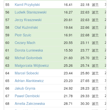
55
Kamil Przybylski
16.41
22.18
波兰
33
56
Ludwik Staniszewski
16.27
22.63
波兰
25
57
Jerzy Kraszewski
20.61
22.63
波兰
22
58
Olaf Kuźmiński
19.64
22.66
波兰
22
59
Piotr Szulc
16.91
22.68
波兰
19
60
Cezary Mach
20.55
23.11
波兰
27
61
Dorota Łuniewska
15.50
23.77
波兰
25
62
Michał Gołombek
21.60
25.70
波兰
29
63
Małgorzata Wójtowicz
25.26
25.74
波兰
25
64
Marcel Sobecki
23.44
25.80
波兰
25
65
Adrian Alankiewicz
23.23
27.65
波兰
33
66
Jakub Grynia
24.92
28.23
波兰
36
67
Paweł Dembicki
21.78
29.33
波兰
24
68
Amelia Zakrzewska
28.71
30.30
波兰
28