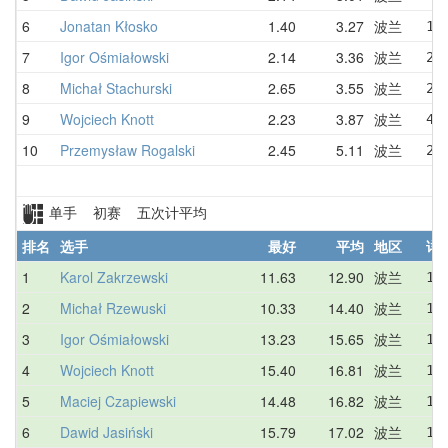
6
Jonatan Kłosko
1.40
3.27
波兰
1.
7
Igor Ośmiałowski
2.14
3.36
波兰
2.
8
Michał Stachurski
2.65
3.55
波兰
2.
9
Wojciech Knott
2.23
3.87
波兰
4.
10
Przemysław Rogalski
2.45
5.11
波兰
2.
单手 初赛 五次计平均
排名
选手
最好
平均
地区
详
1
Karol Zakrzewski
11.63
12.90
波兰
12
2
Michał Rzewuski
10.33
14.40
波兰
10
3
Igor Ośmiałowski
13.23
15.65
波兰
15
4
Wojciech Knott
15.40
16.81
波兰
15
5
Maciej Czapiewski
14.48
16.82
波兰
17
6
Dawid Jasiński
15.79
17.02
波兰
15