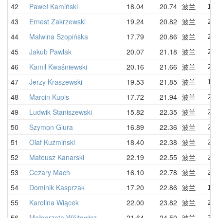
42
Paweł Kamiński
18.04
20.74
波兰
18
43
Ernest Zakrzewski
19.24
20.82
波兰
20
44
Malwina Szopińska
17.79
20.86
波兰
20
45
Jakub Pawlak
20.07
21.18
波兰
21
46
Kamil Kwaśniewski
20.16
21.66
波兰
23
47
Jerzy Kraszewski
19.53
21.85
波兰
19
48
Marcin Kupis
17.72
21.94
波兰
25
49
Ludwik Staniszewski
15.82
22.35
波兰
20
50
Szymon Glura
16.89
22.36
波兰
24
51
Olaf Kuźmiński
18.40
22.38
波兰
21
52
Mateusz Kanarski
22.19
22.55
波兰
22
53
Cezary Mach
16.10
22.78
波兰
22
54
Dominik Kasprzak
17.20
22.86
波兰
18
55
Karolina Wiącek
22.00
23.82
波兰
25
56
Małgorzata Wójtowicz
21.64
24.50
波兰
24