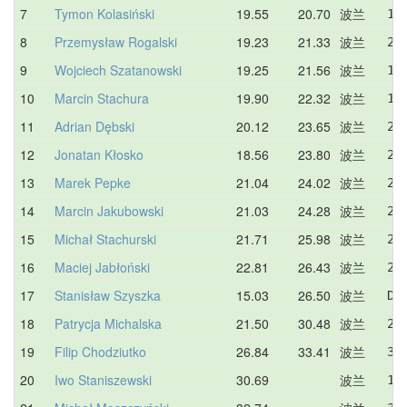
7
Tymon Kolasiński
19.55
20.70
波兰
19
8
Przemysław Rogalski
19.23
21.33
波兰
23
9
Wojciech Szatanowski
19.25
21.56
波兰
19
10
Marcin Stachura
19.90
22.32
波兰
19
11
Adrian Dębski
20.12
23.65
波兰
23
12
Jonatan Kłosko
18.56
23.80
波兰
28
13
Marek Pepke
21.04
24.02
波兰
26
14
Marcin Jakubowski
21.03
24.28
波兰
23
15
Michał Stachurski
21.71
25.98
波兰
28
16
Maciej Jabłoński
22.81
26.43
波兰
25
17
Stanisław Szyszka
15.03
26.50
波兰
DN
18
Patrycja Michalska
21.50
30.48
波兰
27
19
Filip Chodziutko
26.84
33.41
波兰
37
20
Iwo Staniszewski
30.69
波兰
1: