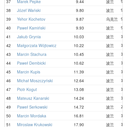
37
Marek Pepke
9.44
波兰
9.
38
Józef Wański
9.80
波兰
9.
39
Yehor Kochetov
9.87
乌克兰
9.
40
Paweł Kamiński
9.93
波兰
9.
41
Jakub Grynia
10.03
波兰
10
42
Małgorzata Wójtowicz
10.22
波兰
10
43
Marcin Stachura
10.45
波兰
12
44
Paweł Dembicki
10.62
波兰
11
45
Marcin Kupis
11.39
波兰
11
46
Michał Moszczyński
12.64
波兰
12
47
Piotr Kogut
13.08
波兰
13
48
Mateusz Kanarski
14.24
波兰
14
49
Paweł Serkowski
14.72
波兰
28
50
Marcin Mordaka
16.81
波兰
17
51
Miroslaw Krukowski
17.90
波兰
17