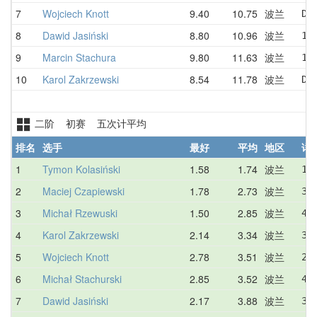
7
Wojciech Knott
9.40
10.75
波兰
DN
8
Dawid Jasiński
8.80
10.96
波兰
10
9
Marcin Stachura
9.80
11.63
波兰
12
10
Karol Zakrzewski
8.54
11.78
波兰
DN
二阶 初赛 五次计平均
排名
选手
最好
平均
地区
详
1
Tymon Kolasiński
1.58
1.74
波兰
1.
2
Maciej Czapiewski
1.78
2.73
波兰
3.
3
Michał Rzewuski
1.50
2.85
波兰
4.
4
Karol Zakrzewski
2.14
3.34
波兰
3.
5
Wojciech Knott
2.78
3.51
波兰
2.
6
Michał Stachurski
2.85
3.52
波兰
4.
7
Dawid Jasiński
2.17
3.88
波兰
3.