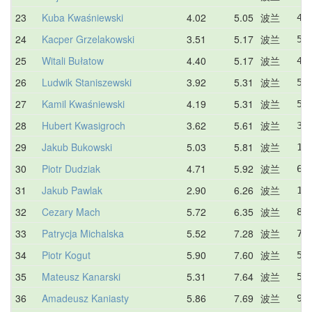
23
Kuba Kwaśniewski
4.02
5.05
波兰
4.
24
Kacper Grzelakowski
3.51
5.17
波兰
5.
25
Witali Bułatow
4.40
5.17
波兰
4.
26
Ludwik Staniszewski
3.92
5.31
波兰
5.
27
Kamil Kwaśniewski
4.19
5.31
波兰
5.
28
Hubert Kwasigroch
3.62
5.61
波兰
3.
29
Jakub Bukowski
5.03
5.81
波兰
11
30
Piotr Dudziak
4.71
5.92
波兰
6.
31
Jakub Pawlak
2.90
6.26
波兰
11
32
Cezary Mach
5.72
6.35
波兰
8.
33
Patrycja Michalska
5.52
7.28
波兰
7.
34
Piotr Kogut
5.90
7.60
波兰
5.
35
Mateusz Kanarski
5.31
7.64
波兰
5.
36
Amadeusz Kaniasty
5.86
7.69
波兰
9.