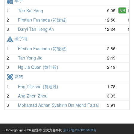
单手
1
Tee Kai Yang
9.05
NR
10.
2
Firstian Fushada (符逢城)
12.50
13.
3
Daryl Tan Hong An
12.24
14.
金字塔
1
Firstian Fushada (符逢城)
2.86
3.
2
Tan Yong Jie
2.49
3.
3
Ng Jia Quan (黄佳铨)
2.19
3.
斜转
1
Eng Dickson (黄迪胜)
1.78
3.
2
Ang Zhen Zhou
3.03
3.
3
Mohamad Adrian Syahirin Bin Mohd Faizal
3.91
4.
Copyright @ 2026 粗饼·中国魔方赛事网
京ICP备2021016168号