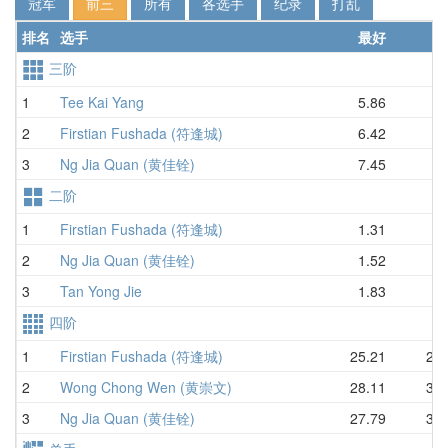
冠军
前三
所有
各选手
纪录
打乱
排名
选手
最好
平
三阶
1
Tee Kai Yang
5.86
7.
2
Firstian Fushada (符逢城)
6.42
7.
3
Ng Jia Quan (黄佳铨)
7.45
8.
二阶
1
Firstian Fushada (符逢城)
1.31
2.
2
Ng Jia Quan (黄佳铨)
1.52
2.
3
Tan Yong Jie
1.83
2.
四阶
1
Firstian Fushada (符逢城)
25.21
28.
2
Wong Chong Wen (黄崇文)
28.11
30.
3
Ng Jia Quan (黄佳铨)
27.79
30.