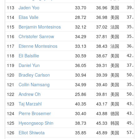
113
Jaden Yoo
33.70
36.96
美国
39.15
114
Elias Valle
28.72
36.98
美国
37.84
115
Benjamin Montesinos
32.12
37.02
法国
35.84
116
Christofer Sanrow
34.29
37.81
美国
35.86
117
Etienne Montesinos
33.13
38.43
法国
36.81
118
Eli Balsillie
30.59
38.67
美国
42.43
119
Daniel Yun
36.05
39.31
美国
37.82
120
Bradley Carlson
30.94
39.39
美国
50.63
121
Collin Namsang
34.99
39.40
美国
35.80
122
Andrew Oh
25.86
39.81
美国
50.80
123
Taj Marzahl
40.35
43.17
美国
43.29
124
Pierre Brosemer
30.40
43.88
德国
43.94
125
Hyeongseop Shin
38.73
45.33
韩国
45.02
126
Elliot Shiwota
35.85
45.89
美国
57.15