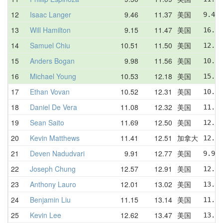
12
Isaac Langer
9.46
11.37
美国
9.46 
13
Will Hamilton
9.15
11.47
美国
16.31
14
Samuel Chiu
10.51
11.50
美国
12.16
15
Anders Bogan
9.98
11.56
美国
10.73
16
Michael Young
10.53
12.18
美国
15.80
17
Ethan Vovan
10.52
12.31
美国
10.92
18
Daniel De Vera
11.08
12.32
美国
11.45
19
Sean Saito
11.69
12.50
美国
12.09
20
Kevin Matthews
11.41
12.51
加拿大
12.63
21
Deven Nadudvari
9.91
12.77
美国
9.91 
22
Joseph Chung
12.57
12.91
美国
12.57
23
Anthony Lauro
12.01
13.02
美国
13.70
24
Benjamin Liu
11.15
13.14
美国
11.15
25
Kevin Lee
12.62
13.47
美国
13.83