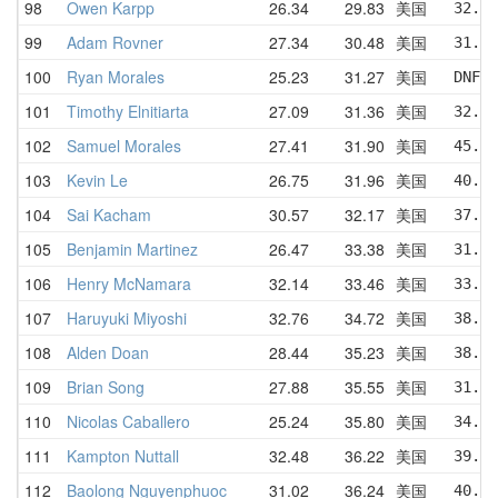
98
Owen Karpp
26.34
29.83
美国
32.60
99
Adam Rovner
27.34
30.48
美国
31.53
100
Ryan Morales
25.23
31.27
美国
DNF  
101
Timothy Elnitiarta
27.09
31.36
美国
32.78
102
Samuel Morales
27.41
31.90
美国
45.75
103
Kevin Le
26.75
31.96
美国
40.85
104
Sai Kacham
30.57
32.17
美国
37.78
105
Benjamin Martinez
26.47
33.38
美国
31.96
106
Henry McNamara
32.14
33.46
美国
33.33
107
Haruyuki Miyoshi
32.76
34.72
美国
38.55
108
Alden Doan
28.44
35.23
美国
38.07
109
Brian Song
27.88
35.55
美国
31.63
110
Nicolas Caballero
25.24
35.80
美国
34.14
111
Kampton Nuttall
32.48
36.22
美国
39.43
112
Baolong Nguyenphuoc
31.02
36.24
美国
40.65