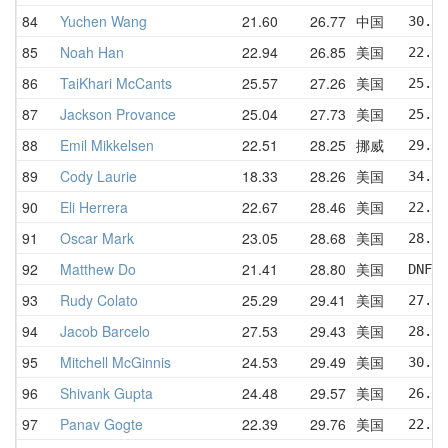
84
Yuchen Wang
21.60
26.77
中国
30.63
85
Noah Han
22.94
26.85
美国
22.94
86
TaiKhari McCants
25.57
27.26
美国
25.97
87
Jackson Provance
25.04
27.73
美国
25.04
88
Emil Mikkelsen
22.51
28.25
挪威
29.13
89
Cody Laurie
18.33
28.26
美国
34.41
90
Eli Herrera
22.67
28.46
美国
22.67
91
Oscar Mark
23.05
28.68
美国
28.30
92
Matthew Do
21.41
28.80
美国
DNF  
93
Rudy Colato
25.29
29.41
美国
27.20
94
Jacob Barcelo
27.53
29.43
美国
28.69
95
Mitchell McGinnis
24.53
29.49
美国
30.38
96
Shivank Gupta
24.48
29.57
美国
26.79
97
Panav Gogte
22.39
29.76
美国
22.39