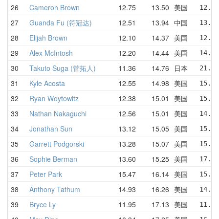
26
Cameron Brown
12.75
13.50
美国
12.96
27
Guanda Fu (符冠达)
12.51
13.94
中国
13.63
28
Elijah Brown
12.10
14.37
美国
12.10
29
Alex McIntosh
12.20
14.44
美国
14.51
30
Takuto Suga (菅拓人)
11.36
14.76
日本
21.24
31
Kyle Acosta
12.55
14.98
美国
15.17
32
Ryan Woytowitz
12.38
15.01
美国
15.20
33
Nathan Nakaguchi
12.56
15.01
美国
14.47
34
Jonathan Sun
13.12
15.05
美国
15.87
35
Garrett Podgorski
13.28
15.07
美国
15.03
36
Sophie Berman
13.60
15.25
美国
17.84
37
Peter Park
15.47
16.14
美国
15.54
38
Anthony Tathum
14.93
16.26
美国
14.93
39
Bryce Ly
11.95
17.13
美国
11.95