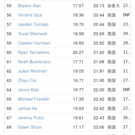
55
Bryson Xiao
17.07
20.13
加拿大
22.34
56
Vincent Giza
18.36
20.44
美国
DNF  
57
Jaedan Cornejo
18.70
20.44
美国
23.49
58
Yuval Shemesh
18.58
20.69
美国
20.63
59
Caeden Harrison
18.83
20.82
美国
28.79
60
Ryan Yamashiro
20.27
21.45
美国
21.89
61
Noah Buenbrazo
17.71
21.68
美国
17.71
62
Julian Reinhart
19.05
21.81
美国
21.00
63
Zhiyu Cai
16.71
21.95
美国
27.91
64
Jonny Katz
19.77
22.00
美国
DNF  
65
Michael Franklin
17.35
22.42
美国
17.35
66
James He
19.63
22.42
美国
22.89
67
Jeremy Putra
19.61
22.43
美国
26.60
68
Edwin Shum
17.17
23.06
美国
27.76