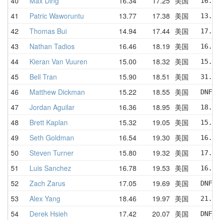
40
Max Ding
16.34
17.25
美国
16.34
41
Patric Waworuntu
13.77
17.38
美国
13.77
42
Thomas Bui
14.94
17.44
美国
17.40
43
Nathan Tadios
16.46
18.19
美国
16.46
44
Kieran Van Vuuren
15.00
18.32
美国
15.00
45
Bell Tran
15.90
18.51
美国
31.89
46
Matthew Dickman
15.22
18.55
美国
DNF  
47
Jordan Aguilar
16.36
18.95
美国
18.71
48
Brett Kaplan
15.32
19.05
美国
15.32
49
Seth Goldman
16.54
19.30
美国
16.54
50
Steven Turner
15.80
19.32
美国
17.74
51
Luis Sanchez
16.78
19.53
美国
16.78
52
Zach Zarus
17.05
19.69
美国
DNF  
53
Alex Yang
18.46
19.97
美国
21.50
54
Derek Hsieh
17.42
20.07
美国
DNF  