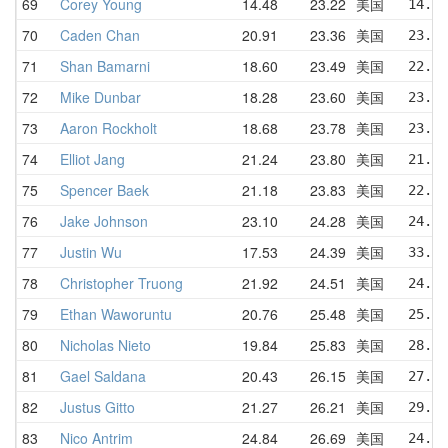
69
Corey Young
14.48
23.22
美国
14.48
70
Caden Chan
20.91
23.36
美国
23.58
71
Shan Bamarni
18.60
23.49
美国
22.82
72
Mike Dunbar
18.28
23.60
美国
23.74
73
Aaron Rockholt
18.68
23.78
美国
23.11
74
Elliot Jang
21.24
23.80
美国
21.24
75
Spencer Baek
21.18
23.83
美国
22.66
76
Jake Johnson
23.10
24.28
美国
24.48
77
Justin Wu
17.53
24.39
美国
33.29
78
Christopher Truong
21.92
24.51
美国
24.43
79
Ethan Waworuntu
20.76
25.48
美国
25.98
80
Nicholas Nieto
19.84
25.83
美国
28.41
81
Gael Saldana
20.43
26.15
美国
27.84
82
Justus Gitto
21.27
26.21
美国
29.85
83
Nico Antrim
24.84
26.69
美国
24.84