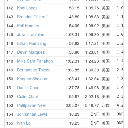
142
Kodi Lopez
58.15
1:05.75
美国
1:07.
143
Brenden Thieroff
48.89
1:08.83
美国
1:13.
144
Phil Hamory
54.09
1:09.02
美国
1:10.
145
Julian Tabibian
1:06.31
1:09.80
美国
1:09.
146
Ethan Namsang
56.82
1:17.21
美国
1:27.
147
Devin Marquez
50.80
1:23.81
美国
1:48.
148
Mika Sara Panahon
1:02.31
1:24.26
美国
1:40.
149
Bernadette Toledo
1:06.85
1:30.39
美国
2:38.
150
Keegan Sheldon
1:08.41
1:32.64
美国
1:33.
151
Daniel Chen
1:37.78
1:46.08
美国
1:45.
152
Colin Difani
55.87
2:02.16
美国
2:31.
153
Patitpavan Neel
3:05.07
5:48.77
印度
4:25.
154
Johnathan Lewis
16.23
DNF
美国
DNF  
155
Ivan Le
19.25
DNF
美国
DNF  