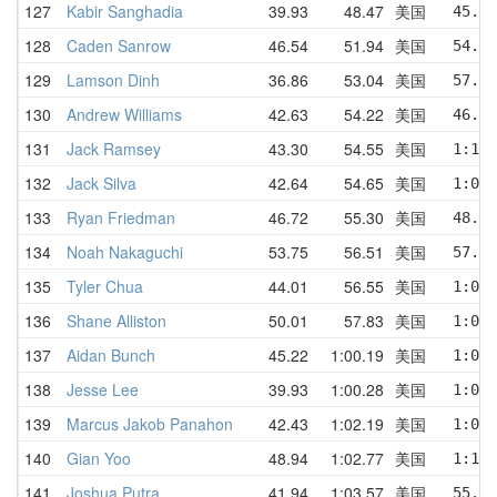
127
Kabir Sanghadia
39.93
48.47
美国
45.14
128
Caden Sanrow
46.54
51.94
美国
54.60
129
Lamson Dinh
36.86
53.04
美国
57.14
130
Andrew Williams
42.63
54.22
美国
46.15
131
Jack Ramsey
43.30
54.55
美国
1:10.
132
Jack Silva
42.64
54.65
美国
1:04.
133
Ryan Friedman
46.72
55.30
美国
48.39
134
Noah Nakaguchi
53.75
56.51
美国
57.13
135
Tyler Chua
44.01
56.55
美国
1:02.
136
Shane Alliston
50.01
57.83
美国
1:03.
137
Aidan Bunch
45.22
1:00.19
美国
1:08.
138
Jesse Lee
39.93
1:00.28
美国
1:08.
139
Marcus Jakob Panahon
42.43
1:02.19
美国
1:05.
140
Gian Yoo
48.94
1:02.77
美国
1:15.
141
Joshua Putra
41.94
1:03.57
美国
55.60