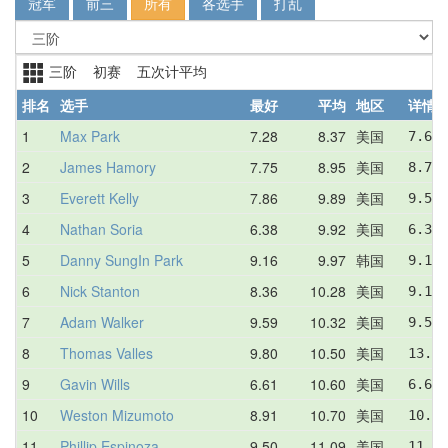
冠军
前三
所有
各选手
打乱
三阶 初赛 五次计平均
排名
选手
最好
平均
地区
详情
1
Max Park
7.28
8.37
美国
7.66 
2
James Hamory
7.75
8.95
美国
8.73 
3
Everett Kelly
7.86
9.89
美国
9.55 
4
Nathan Soria
6.38
9.92
美国
6.38 
5
Danny SungIn Park
9.16
9.97
韩国
9.19 
6
Nick Stanton
8.36
10.28
美国
9.18 
7
Adam Walker
9.59
10.32
美国
9.59 
8
Thomas Valles
9.80
10.50
美国
13.53
9
Gavin Wills
6.61
10.60
美国
6.61 
10
Weston Mizumoto
8.91
10.70
美国
10.20
11
Phillip Espinoza
9.50
11.09
美国
11.89