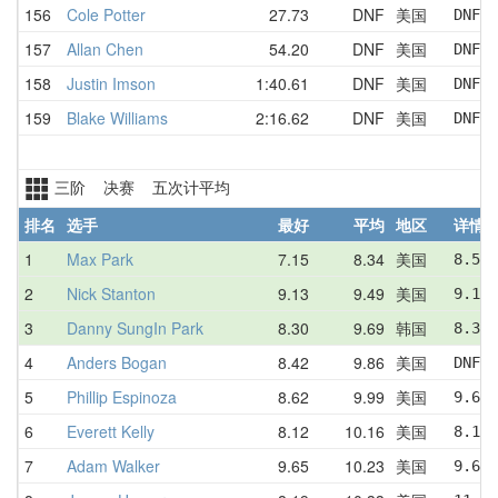
156
Cole Potter
27.73
DNF
美国
DNF  
157
Allan Chen
54.20
DNF
美国
DNF  
158
Justin Imson
1:40.61
DNF
美国
DNF  
159
Blake Williams
2:16.62
DNF
美国
DNF  
三阶 决赛 五次计平均
排名
选手
最好
平均
地区
详情
1
Max Park
7.15
8.34
美国
8.56 
2
Nick Stanton
9.13
9.49
美国
9.13 
3
Danny SungIn Park
8.30
9.69
韩国
8.30 
4
Anders Bogan
8.42
9.86
美国
DNF  
5
Phillip Espinoza
8.62
9.99
美国
9.66 
6
Everett Kelly
8.12
10.16
美国
8.12 
7
Adam Walker
9.65
10.23
美国
9.65 