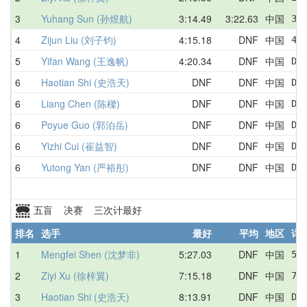
3
Yuhang Sun (孙煜航)
3:14.49
3:22.63
中国
3:
4
Zijun Liu (刘子钧)
4:15.18
DNF
中国
4:
5
Yifan Wang (王逸帆)
4:20.34
DNF
中国
DN
6
Haotian Shi (史浩天)
DNF
DNF
中国
DN
6
Liang Chen (陈樑)
DNF
DNF
中国
DN
6
Poyue Guo (郭泊岳)
DNF
DNF
中国
DN
6
Yizhi Cui (崔益智)
DNF
DNF
中国
DN
6
Yutong Yan (严裕彤)
DNF
DNF
中国
DN
五盲 决赛 三次计最好
排名
选手
最好
平均
地区
详
1
Mengfei Shen (沈梦非)
5:27.03
DNF
中国
5:
2
Ziyi Xu (徐梓翼)
7:15.18
DNF
中国
7:
3
Haotian Shi (史浩天)
8:13.91
DNF
中国
DN