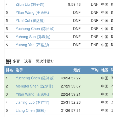
4
Zijun Liu (刘子钧)
9:59.43
DNF
中国
DN
5
Yifan Wang (王逸帆)
DNF
DNF
中国
DN
5
Yizhi Cui (崔益智)
DNF
DNF
中国
DN
5
Yucheng Chen (陈裕铖)
DNF
DNF
中国
DN
5
Yuhang Sun (孙煜航)
DNF
DNF
中国
DN
5
Yutong Yan (严裕彤)
DNF
DNF
中国
DN
多盲 决赛 两次计最好
排名
选手
最好
平均
地区
详
1
Yucheng Chen (陈裕铖)
49/54 57:27
中国
35
2
Mengfei Shen (沈梦非)
27/29 53:07
中国
21
3
Yifan Wang (王逸帆)
22/24 59:21
中国
18
4
Jianing Luo (罗佳宁)
25/31 52:23
中国
25
5
Liang Chen (陈樑)
21/26 57:31
中国
16