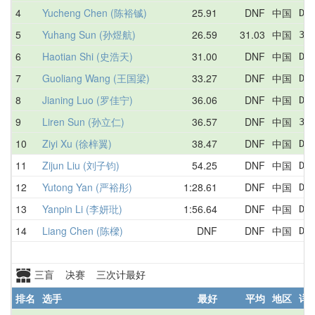
4
Yucheng Chen (陈裕铖)
25.91
DNF
中国
DN
5
Yuhang Sun (孙煜航)
26.59
31.03
中国
34
6
Haotian Shi (史浩天)
31.00
DNF
中国
DN
7
Guoliang Wang (王国梁)
33.27
DNF
中国
DN
8
Jianing Luo (罗佳宁)
36.06
DNF
中国
DN
9
Liren Sun (孙立仁)
36.57
DNF
中国
36
10
Ziyi Xu (徐梓翼)
38.47
DNF
中国
DN
11
Zijun Liu (刘子钧)
54.25
DNF
中国
DN
12
Yutong Yan (严裕彤)
1:28.61
DNF
中国
DN
13
Yanpin Li (李妍玭)
1:56.64
DNF
中国
DN
14
Liang Chen (陈樑)
DNF
DNF
中国
DN
三盲 决赛 三次计最好
排名
选手
最好
平均
地区
详