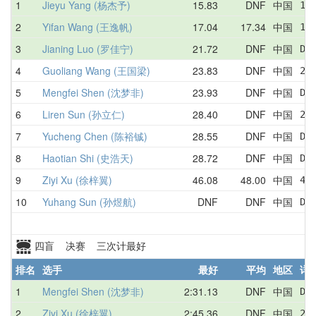
1
Jieyu Yang (杨杰予)
15.83
DNF
中国
15
2
Yifan Wang (王逸帆)
17.04
17.34
中国
17
3
Jianing Luo (罗佳宁)
21.72
DNF
中国
DN
4
Guoliang Wang (王国梁)
23.83
DNF
中国
23
5
Mengfei Shen (沈梦非)
23.93
DNF
中国
DN
6
Liren Sun (孙立仁)
28.40
DNF
中国
28
7
Yucheng Chen (陈裕铖)
28.55
DNF
中国
DN
8
Haotian Shi (史浩天)
28.72
DNF
中国
DN
9
Ziyi Xu (徐梓翼)
46.08
48.00
中国
46
10
Yuhang Sun (孙煜航)
DNF
DNF
中国
DN
四盲 决赛 三次计最好
排名
选手
最好
平均
地区
详
1
Mengfei Shen (沈梦非)
2:31.13
DNF
中国
DN
2
Ziyi Xu (徐梓翼)
2:45.36
DNF
中国
2: