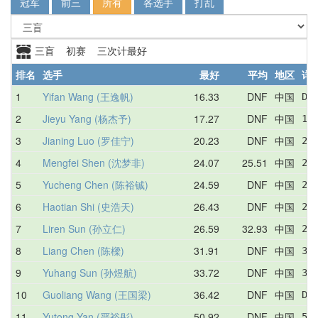
冠军
前三
所有
各选手
打乱
三盲 初赛 三次计最好
排名
选手
最好
平均
地区
详
1
Yifan Wang (王逸帆)
16.33
DNF
中国
DN
2
Jieyu Yang (杨杰予)
17.27
DNF
中国
17
3
Jianing Luo (罗佳宁)
20.23
DNF
中国
20
4
Mengfei Shen (沈梦非)
24.07
25.51
中国
24
5
Yucheng Chen (陈裕铖)
24.59
DNF
中国
24
6
Haotian Shi (史浩天)
26.43
DNF
中国
26
7
Liren Sun (孙立仁)
26.59
32.93
中国
26
8
Liang Chen (陈樑)
31.91
DNF
中国
31
9
Yuhang Sun (孙煜航)
33.72
DNF
中国
37
10
Guoliang Wang (王国梁)
36.42
DNF
中国
DN
11
Yutong Yan (严裕彤)
50.92
DNF
中国
50