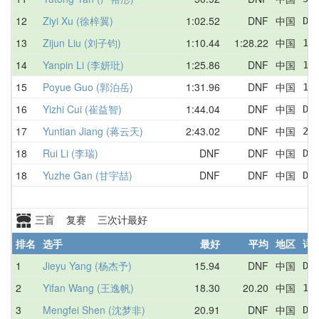
12
Ziyi Xu (徐梓翼)
1:02.52
DNF
中国
DN
13
Zijun Liu (刘子钧)
1:10.44
1:28.22
中国
1:
14
Yanpin Li (李妍玭)
1:25.86
DNF
中国
1:
15
Poyue Guo (郭泊岳)
1:31.96
DNF
中国
1:
16
Yizhi Cui (崔益智)
1:44.04
DNF
中国
DN
17
Yuntian Jiang (蒋云天)
2:43.02
DNF
中国
2:
18
Rui Li (李瑞)
DNF
DNF
中国
DN
18
Yuzhe Gan (甘宇喆)
DNF
DNF
中国
DN
三盲 复赛 三次计最好
排名
选手
最好
平均
地区
详
1
Jieyu Yang (杨杰予)
15.94
DNF
中国
DN
2
Yifan Wang (王逸帆)
18.30
20.20
中国
18
3
Mengfei Shen (沈梦非)
20.91
DNF
中国
DN