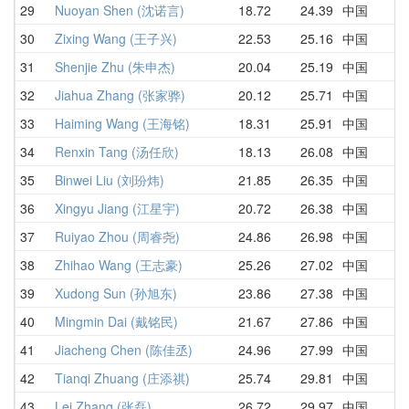
29
Nuoyan Shen (沈诺言)
18.72
24.39
中国
30
Zixing Wang (王子兴)
22.53
25.16
中国
31
Shenjie Zhu (朱申杰)
20.04
25.19
中国
32
Jiahua Zhang (张家骅)
20.12
25.71
中国
33
Haiming Wang (王海铭)
18.31
25.91
中国
34
Renxin Tang (汤任欣)
18.13
26.08
中国
35
Binwei Liu (刘玢炜)
21.85
26.35
中国
36
Xingyu Jiang (江星宇)
20.72
26.38
中国
37
Ruiyao Zhou (周睿尧)
24.86
26.98
中国
38
Zhihao Wang (王志豪)
25.26
27.02
中国
39
Xudong Sun (孙旭东)
23.86
27.38
中国
40
Mingmin Dai (戴铭民)
21.67
27.86
中国
41
Jiacheng Chen (陈佳丞)
24.96
27.99
中国
42
Tianqi Zhuang (庄添祺)
25.74
29.81
中国
43
Lei Zhang (张磊)
26.72
29.97
中国