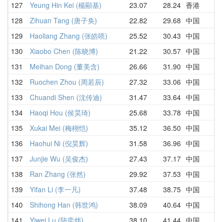
127
Yeung Hin Kei (楊顯基)
23.07
28.24
香港
128
Zihuan Tang (唐子奂)
22.82
29.68
中国
129
Haoliang Zhang (张皓喨)
25.52
30.43
中国
130
Xiaobo Chen (陈晓博)
21.22
30.57
中国
131
Meihan Dong (董美含)
26.66
31.90
中国
132
Ruochen Zhou (周若辰)
27.32
33.06
中国
133
Chuandi Shen (沈传迪)
31.47
33.64
中国
134
Haoqi Hou (侯昊琦)
25.68
33.78
中国
135
Xukai Mei (梅栩恺)
35.12
36.50
中国
136
Haohui Ni (倪昊辉)
31.58
36.96
中国
137
Junjie Wu (吴俊杰)
27.43
37.17
中国
138
Ran Zhang (张然)
29.92
37.53
中国
139
Yifan Li (李一凡)
37.48
38.75
中国
140
Shihong Han (韩世鸿)
38.09
40.64
中国
141
Yiwei Lu (陆奕炜)
38.10
41.44
中国