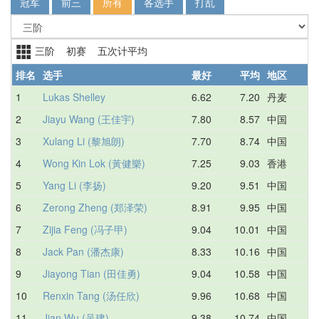
冠军
前三
所有
各选手
打乱
三阶 初赛 五次计平均
排名
选手
最好
平均
地区
1
Lukas Shelley
6.62
7.20
丹麦
2
Jiayu Wang (王佳宇)
7.80
8.57
中国
3
Xulang Li (黎旭朗)
7.70
8.74
中国
4
Wong Kin Lok (黃健樂)
7.25
9.03
香港
5
Yang Li (李扬)
9.20
9.51
中国
6
Zerong Zheng (郑泽荣)
8.91
9.95
中国
7
Zijia Feng (冯子甲)
9.04
10.01
中国
8
Jack Pan (潘杰康)
8.33
10.16
中国
9
Jiayong Tian (田佳勇)
9.04
10.58
中国
10
Renxin Tang (汤任欣)
9.96
10.68
中国
11
Jian Wu (吴建)
9.38
10.74
中国