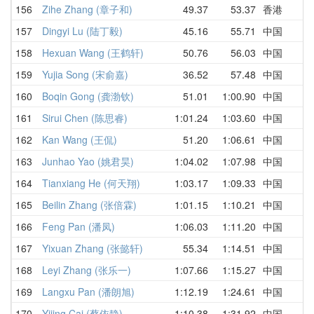
156
Zihe Zhang (章子和)
49.37
53.37
香港
157
Dingyi Lu (陆丁毅)
45.16
55.71
中国
158
Hexuan Wang (王鹤轩)
50.76
56.03
中国
159
Yujia Song (宋俞嘉)
36.52
57.48
中国
160
Boqin Gong (龚渤钦)
51.01
1:00.90
中国
161
Sirui Chen (陈思睿)
1:01.24
1:03.60
中国
162
Kan Wang (王侃)
51.20
1:06.61
中国
163
Junhao Yao (姚君昊)
1:04.02
1:07.98
中国
164
Tianxiang He (何天翔)
1:03.17
1:09.33
中国
165
Beilin Zhang (张倍霖)
1:01.15
1:10.21
中国
166
Feng Pan (潘凤)
1:06.03
1:11.20
中国
167
Yixuan Zhang (张懿轩)
55.34
1:14.51
中国
168
Leyi Zhang (张乐一)
1:07.66
1:15.27
中国
169
Langxu Pan (潘朗旭)
1:12.19
1:24.61
中国
170
Yijing Cai (蔡依静)
1:10.38
1:31.92
中国