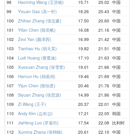
98
Haoming Wang (王浩铭)
15.71
20.02
中国
99
Yixuan Gao (高一轩)
18.26
20.43
中国
100
Zhihao Zhang (张志豪)
17.50
20.60
中国
101
Yifan Chen (陈奕帆)
16.08
21.16
中国
102
Zexi Yan (颜泽西)
16.99
21.42
中国
103
Tianhao Hu (胡天昊)
19.82
21.51
中国
104
Ludi Huang (黄鹭迪)
17.10
21.63
中国
105
Xuexuan Zhang (张雪萱)
19.01
21.66
中国
106
Hanrun Hu (胡函润)
19.46
21.69
中国
107
Yijun Chen (陈怡君)
20.46
21.76
中国
108
Siyuan Zhang (张思源)
14.99
21.86
中国
109
Zi Wang (王子)
20.37
22.01
中国
110
Andy Kim (김희강)
17.21
22.05
韩国
111
JiaHeng Luo (罗嘉珩)
17.54
22.08
比利时
112
Xuming Zhang (张栩铭)
20.61
22.10
中国