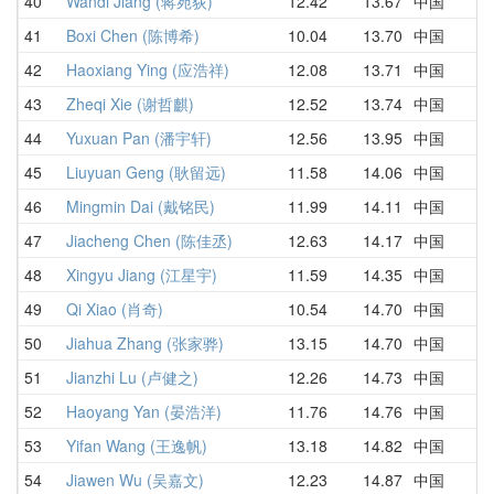
40
Wandi Jiang (蒋宛荻)
12.42
13.67
中国
41
Boxi Chen (陈博希)
10.04
13.70
中国
42
Haoxiang Ying (应浩祥)
12.08
13.71
中国
43
Zheqi Xie (谢哲麒)
12.52
13.74
中国
44
Yuxuan Pan (潘宇轩)
12.56
13.95
中国
45
Liuyuan Geng (耿留远)
11.58
14.06
中国
46
Mingmin Dai (戴铭民)
11.99
14.11
中国
47
Jiacheng Chen (陈佳丞)
12.63
14.17
中国
48
Xingyu Jiang (江星宇)
11.59
14.35
中国
49
Qi Xiao (肖奇)
10.54
14.70
中国
50
Jiahua Zhang (张家骅)
13.15
14.70
中国
51
Jianzhi Lu (卢健之)
12.26
14.73
中国
52
Haoyang Yan (晏浩洋)
11.76
14.76
中国
53
Yifan Wang (王逸帆)
13.18
14.82
中国
54
Jiawen Wu (吴嘉文)
12.23
14.87
中国