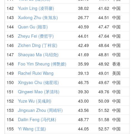
142
Yuxin Ling (凌羽馨)
38.02
41.62
中国
143
Xudong Zhu (朱旭东)
26.77
44.51
中国
144
Quan Gu (顾荃)
40.59
47.47
中国
145
Zheyu Fei (费哲宇)
44.01
47.64
中国
146
Zichen Ding (丁梓宸)
42.49
48.64
中国
147
Shaoyao Ma (马绍尧)
41.69
48.81
中国
148
Foo Yim Sheung (傅艶嫦)
35.99
48.92
香港
149
Rachel Ruixi Wang
39.13
49.01
美国
150
Xingyao Chu (储星瑶)
46.75
49.67
中国
151
Qingwei Mao (茅清玮)
39.30
49.76
中国
152
Yuze Wu (吴彧则)
43.00
50.09
中国
153
Jingxuan Zhou (周靖轩)
43.56
51.52
中国
154
Dailin Feng (冯代林)
48.77
51.58
中国
155
Yi Wang (王懿)
44.05
52.57
中国