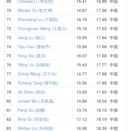
69
Chenkai Li (李宸恺)
15.41
16.89
中国
70
Wenbo Yu (郁文博)
14.87
17.38
中国
71
Zhenyang Lu (卢震阳)
16.19
17.48
中国
72
Chongyuan Wang (王重元)
15.16
17.53
中国
73
Jiang Lu (陆江)
15.95
17.64
中国
74
Yiyu Cao (曹轶予)
15.96
17.68
中国
75
Yang Xia (夏洋)
16.07
17.68
中国
76
Yiling Liu (刘翊凌)
15.43
17.77
中国
77
Zixing Wang (王子兴)
14.77
17.88
中国
78
Yuhang Tang (唐宇航)
15.56
17.88
中国
79
Jie Shao (邵杰)
13.65
17.93
中国
80
Junwei Wu (吴俊威)
14.89
18.04
中国
81
Peng Xu (徐鹏)
13.74
18.19
中国
82
Xinyi Su (苏歆怡)
17.12
18.19
中国
83
Weitao Liu (刘伟涛)
16.98
18.39
中国