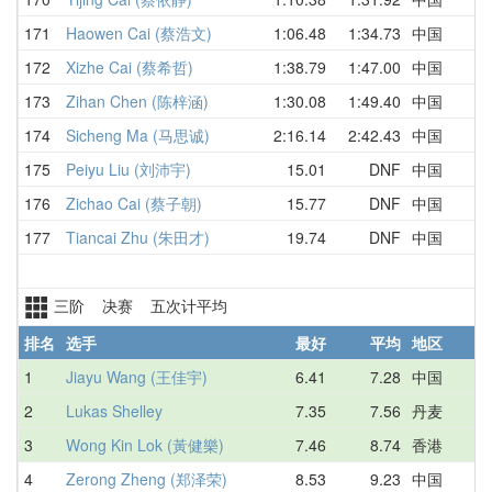
171
Haowen Cai (蔡浩文)
1:06.48
1:34.73
中国
172
Xizhe Cai (蔡希哲)
1:38.79
1:47.00
中国
173
Zihan Chen (陈梓涵)
1:30.08
1:49.40
中国
174
Sicheng Ma (马思诚)
2:16.14
2:42.43
中国
175
Peiyu Liu (刘沛宇)
15.01
DNF
中国
176
Zichao Cai (蔡子朝)
15.77
DNF
中国
177
Tiancai Zhu (朱田才)
19.74
DNF
中国
三阶 决赛 五次计平均
排名
选手
最好
平均
地区
1
Jiayu Wang (王佳宇)
6.41
7.28
中国
2
Lukas Shelley
7.35
7.56
丹麦
3
Wong Kin Lok (黃健樂)
7.46
8.74
香港
4
Zerong Zheng (郑泽荣)
8.53
9.23
中国