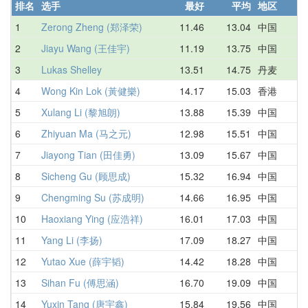
排名
选手
最好
平均
地区
1
Zerong Zheng (郑泽荣)
11.46
13.04
中国
2
Jiayu Wang (王佳宇)
11.19
13.75
中国
3
Lukas Shelley
13.51
14.75
丹麦
4
Wong Kin Lok (黃健樂)
14.17
15.03
香港
5
Xulang Li (黎旭朗)
13.88
15.39
中国
6
Zhiyuan Ma (马之元)
12.98
15.51
中国
7
Jiayong Tian (田佳勇)
13.09
15.67
中国
8
Sicheng Gu (顾思成)
15.32
16.94
中国
9
Chengming Su (苏成明)
14.66
16.95
中国
10
Haoxiang Ying (应浩祥)
16.01
17.03
中国
11
Yang Li (李扬)
17.09
18.27
中国
12
Yutao Xue (薛宇韬)
14.42
18.28
中国
13
Sihan Fu (傅思涵)
16.70
19.09
中国
14
Yuxin Tang (唐宇鑫)
15.84
19.56
中国