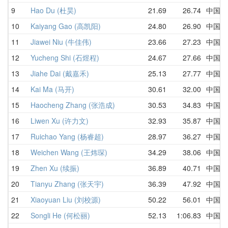
9
Hao Du (杜昊)
21.69
26.74
中国
10
Kaiyang Gao (高凯阳)
24.80
26.90
中国
11
Jiawei Niu (牛佳伟)
23.66
27.23
中国
12
Yucheng Shi (石煜程)
24.67
27.66
中国
13
Jiahe Dai (戴嘉禾)
25.13
27.77
中国
14
Kai Ma (马开)
30.61
32.00
中国
15
Haocheng Zhang (张浩成)
30.53
34.83
中国
16
Liwen Xu (许力文)
32.93
35.87
中国
17
Ruichao Yang (杨睿超)
28.97
36.27
中国
18
Weichen Wang (王炜琛)
34.29
38.06
中国
19
Zhen Xu (续振)
36.89
40.71
中国
20
Tianyu Zhang (张天宇)
36.39
47.92
中国
21
Xiaoyuan Liu (刘校源)
50.22
56.01
中国
22
Songli He (何松丽)
52.13
1:06.83
中国