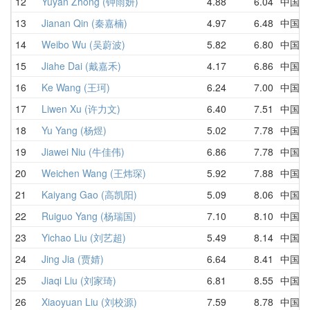
12
Yuyan Zhong (钟雨妍)
4.88
6.04
中国
13
Jianan Qin (秦嘉楠)
4.97
6.48
中国
14
Weibo Wu (吴蔚波)
5.82
6.80
中国
15
Jiahe Dai (戴嘉禾)
4.17
6.86
中国
16
Ke Wang (王珂)
6.24
7.00
中国
17
Liwen Xu (许力文)
6.40
7.51
中国
18
Yu Yang (杨煜)
5.02
7.78
中国
19
Jiawei Niu (牛佳伟)
6.86
7.78
中国
20
Weichen Wang (王炜琛)
5.92
7.88
中国
21
Kaiyang Gao (高凯阳)
5.09
8.06
中国
22
Ruiguo Yang (杨瑞国)
7.10
8.10
中国
23
Yichao Liu (刘艺超)
5.49
8.14
中国
24
Jing Jia (贾婧)
6.64
8.41
中国
25
Jiaqi Liu (刘家琦)
6.81
8.55
中国
26
Xiaoyuan Liu (刘校源)
7.59
8.78
中国