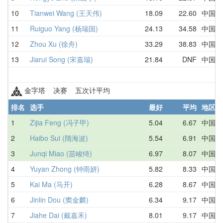
10
Tianwei Wang (王天伟)
18.09
22.60
中国
11
Ruiguo Yang (杨瑞国)
24.13
34.58
中国
12
Zhou Xu (徐舟)
33.29
38.83
中国
13
Jiarui Song (宋嘉瑞)
21.84
DNF
中国
金字塔 决赛 五次计平均
排名
选手
最好
平均
地区
1
Zijia Feng (冯子甲)
5.04
6.67
中国
2
Haibo Sui (隋海波)
5.54
6.91
中国
3
Junqi Miao (苗峻绮)
6.97
8.07
中国
4
Yuyan Zhong (钟雨妍)
5.82
8.33
中国
5
Kai Ma (马开)
6.28
8.67
中国
6
Jinlin Dou (窦金麟)
6.34
9.17
中国
7
Jiahe Dai (戴嘉禾)
8.01
9.17
中国