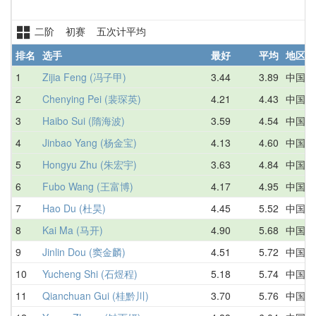
二阶 初赛 五次计平均
排名
选手
最好
平均
地区
1
Zijia Feng (冯子甲)
3.44
3.89
中国
2
Chenying Pei (裴琛英)
4.21
4.43
中国
3
Haibo Sui (隋海波)
3.59
4.54
中国
4
Jinbao Yang (杨金宝)
4.13
4.60
中国
5
Hongyu Zhu (朱宏宇)
3.63
4.84
中国
6
Fubo Wang (王富博)
4.17
4.95
中国
7
Hao Du (杜昊)
4.45
5.52
中国
8
Kai Ma (马开)
4.90
5.68
中国
9
Jinlin Dou (窦金麟)
4.51
5.72
中国
10
Yucheng Shi (石煜程)
5.18
5.74
中国
11
Qianchuan Gui (桂黔川)
3.70
5.76
中国