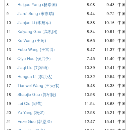
8
Ruiguo Yang (杨瑞国)
8.08
9.43
中国
9
Jiarui Song (宋嘉瑞)
8.44
9.72
中国
10
Jianjun Li (李建军)
8.88
10.16
中国
11
Kaiyang Gao (高凯阳)
8.84
10.91
中国
12
Ke Wang (王珂)
8.65
10.99
中国
13
Fubo Wang (王富博)
8.47
11.37
中国
14
Qiyu Hou (侯启予)
7.45
11.40
中国
15
Jiaqi Liu (刘家琦)
10.39
12.41
中国
16
Hongda Li (李洪达)
10.32
12.54
中国
17
Tianwei Wang (王天伟)
9.48
13.38
中国
18
Shaojie Guo (郭绍捷)
10.56
13.51
中国
19
Lei Qiu (邱蕾)
11.54
13.68
中国
20
Yu Yang (杨煜)
12.58
15.21
中国
21
Enze Guo (郭恩泽)
12.47
15.41
中国