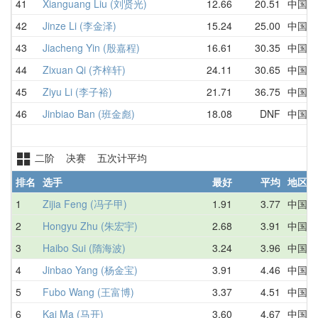
41
Xianguang Liu (刘贤光)
12.66
20.51
中国
42
Jinze Li (李金泽)
15.24
25.00
中国
43
Jiacheng Yin (殷嘉程)
16.61
30.35
中国
44
Zixuan Qi (齐梓轩)
24.11
30.65
中国
45
Ziyu Li (李子裕)
21.71
36.75
中国
46
Jinbiao Ban (班金彪)
18.08
DNF
中国
二阶 决赛 五次计平均
排名
选手
最好
平均
地区
1
Zijia Feng (冯子甲)
1.91
3.77
中国
2
Hongyu Zhu (朱宏宇)
2.68
3.91
中国
3
Haibo Sui (隋海波)
3.24
3.96
中国
4
Jinbao Yang (杨金宝)
3.91
4.46
中国
5
Fubo Wang (王富博)
3.37
4.51
中国
6
Kai Ma (马开)
3.60
4.67
中国