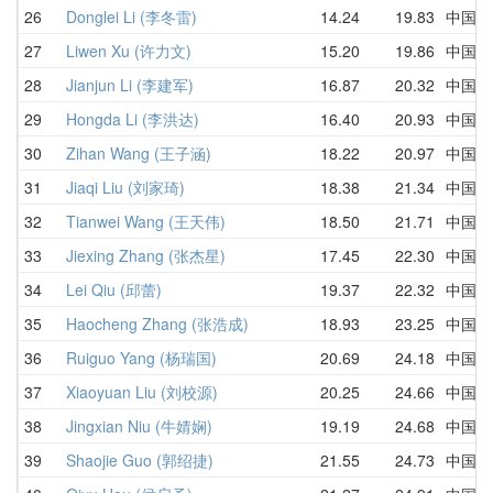
26
Donglei Li (李冬雷)
14.24
19.83
中国
27
Liwen Xu (许力文)
15.20
19.86
中国
28
Jianjun Li (李建军)
16.87
20.32
中国
29
Hongda Li (李洪达)
16.40
20.93
中国
30
Zihan Wang (王子涵)
18.22
20.97
中国
31
Jiaqi Liu (刘家琦)
18.38
21.34
中国
32
Tianwei Wang (王天伟)
18.50
21.71
中国
33
Jiexing Zhang (张杰星)
17.45
22.30
中国
34
Lei Qiu (邱蕾)
19.37
22.32
中国
35
Haocheng Zhang (张浩成)
18.93
23.25
中国
36
Ruiguo Yang (杨瑞国)
20.69
24.18
中国
37
Xiaoyuan Liu (刘校源)
20.25
24.66
中国
38
Jingxian Niu (牛婧娴)
19.19
24.68
中国
39
Shaojie Guo (郭绍捷)
21.55
24.73
中国