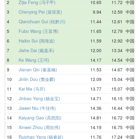
2
Zijia Feng (冯子甲)
10.65
11.72
中国
3
Chenying Pei (裴琛英)
9.94
12.59
中国
4
Qianchuan Gui (桂黔川)
11.44
12.61
中国
5
Fubo Wang (王富博)
11.65
12.79
中国
6
Haibo Sui (隋海波)
11.59
12.92
中国
7
Jiahe Dai (戴嘉禾)
12.00
13.34
中国
8
Ke Wang (王珂)
14.17
14.54
中国
9
Jianan Qin (秦嘉楠)
11.53
14.67
中国
10
Jinlin Dou (窦金麟)
12.09
15.04
中国
11
Kai Ma (马开)
13.77
15.07
中国
12
Jinbao Yang (杨金宝)
14.71
16.15
中国
13
Jiawei Niu (牛佳伟)
14.36
16.44
中国
14
Kaiyang Gao (高凯阳)
14.81
16.72
中国
15
Xinwei Zhou (周欣伟)
14.19
16.75
中国
16
Ruichao Yang (杨睿超)
11.76
17.24
中国