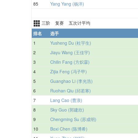
85
Yang Yang (杨洋)
三阶 复赛 五次计平均
排名
选手
1
Yusheng Du (杜宇生)
2
Jiayu Wang (王佳宇)
3
Chilin Fang (方炽霖)
4
Zijia Feng (冯子甲)
5
Guanghao Li (李光浩)
6
Ruohan Qiu (邱若寒)
7
Lang Cao (曹浪)
8
Sky Guo (郭建欣)
9
Chengming Su (苏成明)
10
Boxi Chen (陈博希)