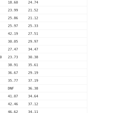
    18.60     24.74
    23.99     21.52
    25.86     21.12
    25.97     25.33
    42.19     27.51
    30.05     29.97
    27.47     34.47
0   23.73     30.38
    38.91     35.61
    36.67     29.19
    35.77     37.19
    DNF       36.38
    41.07     34.64
    42.46     37.12
    46.62     34.11