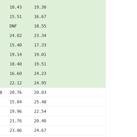
    18.43     19.30
    15.51     16.67
    DNF       18.55
    24.02     23.34
    15.40     17.33
    19.14     19.01
    18.40     19.51
    16.60     24.23
    22.12     24.95
8   20.76     20.03
    15.84     25.48
    19.96     22.54
    21.76     20.40
    23.06     24.67