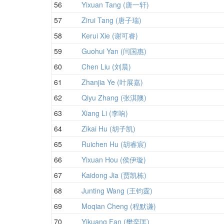
56
Yixuan Tang (唐一轩)
57
Zirui Tang (唐子瑞)
58
Kerui Xie (谢可睿)
59
Guohui Yan (闫国惠)
60
Chen Liu (刘晨)
61
Zhanjia Ye (叶展嘉)
62
Qiyu Zhang (张淇隩)
63
Xiang Li (李响)
64
Zikai Hu (胡子凯)
65
Ruichen Hu (胡睿宸)
66
Yixuan Hou (侯伊璇)
67
Kaidong Jia (贾凯栋)
68
Junting Wang (王钧霆)
69
Moqian Cheng (程默谦)
70
Yikuang Fan (樊奕匡)