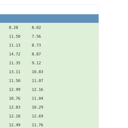
    8.28      8.02
    11.50     7.56
    11.13     8.73
    14.72     8.87
    11.35     9.12
    13.11     10.83
    11.50     11.07
    12.99     12.16
    10.76     11.04
    12.83     10.29
    12.10     12.69
    12.49     11.76