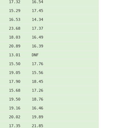
    17.32     16.54
    15.29     17.45
    16.53     14.34
    23.68     17.37
    18.03     16.49
    20.89     16.39
    13.01     DNF
    15.50     17.76
    19.05     15.56
    17.90     18.45
    15.68     17.26
    19.50     18.76
    19.16     16.46
    20.02     19.89
    17.35     21.85