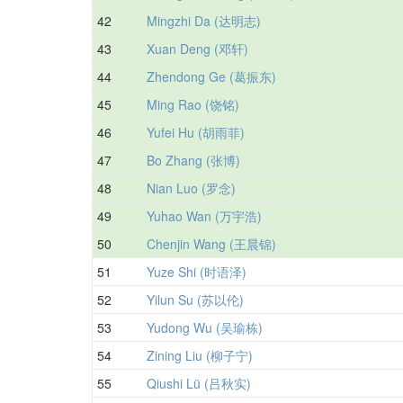
42
Mingzhi Da (达明志)
43
Xuan Deng (邓轩)
44
Zhendong Ge (葛振东)
45
Ming Rao (饶铭)
46
Yufei Hu (胡雨菲)
47
Bo Zhang (张博)
48
Nian Luo (罗念)
49
Yuhao Wan (万宇浩)
50
Chenjin Wang (王晨锦)
51
Yuze Shi (时语泽)
52
Yilun Su (苏以伦)
53
Yudong Wu (吴瑜栋)
54
Zining Liu (柳子宁)
55
Qiushi Lü (吕秋实)