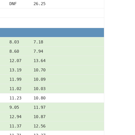
    DNF       26.25
    8.03      7.18
    8.60      7.94
    12.07     13.64
    13.19     10.70
    11.99     10.09
    11.02     10.03
    11.23     10.80
    9.05      11.97
    12.94     10.87
    11.37     12.56