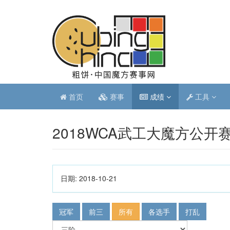
首页
赛事
成绩
工具
2018WCA武工大魔方公开
日期:
2018-10-21
冠军
前三
所有
各选手
打乱