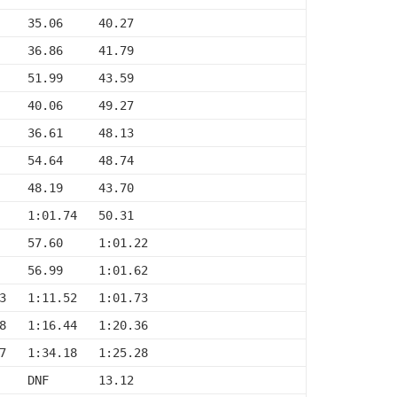
    35.06     40.27
    36.86     41.79
    51.99     43.59
    40.06     49.27
    36.61     48.13
    54.64     48.74
    48.19     43.70
    1:01.74   50.31
    57.60     1:01.22
    56.99     1:01.62
3   1:11.52   1:01.73
8   1:16.44   1:20.36
7   1:34.18   1:25.28
    DNF       13.12