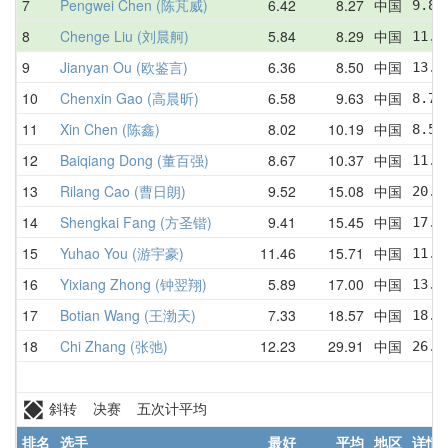
7
Pengwei Chen (陈芃威)
6.42
8.27
中国
9.84
8
Chenge Liu (刘晨舸)
5.84
8.29
中国
11.2
9
Jianyan Ou (欧鉴言)
6.36
8.50
中国
13.8
10
Chenxin Gao (高晨昕)
6.58
9.63
中国
8.77
11
Xin Chen (陈鑫)
8.02
10.19
中国
8.52
12
Baiqiang Dong (董百强)
8.67
10.37
中国
11.3
13
Rilang Cao (曹日朗)
9.52
15.08
中国
20.7
14
Shengkai Fang (方圣锴)
9.41
15.45
中国
17.2
15
Yuhao You (游宇豪)
11.46
15.71
中国
11.4
16
Yixiang Zhong (钟翌翔)
5.89
17.00
中国
13.9
17
Botian Wang (王渤天)
7.33
18.57
中国
18.3
18
Chi Zhang (张弛)
12.23
29.91
中国
26.4
斜转 决赛 五次计平均
排名
选手
最好
平均
地区
详情