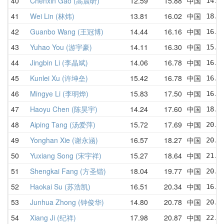
40
Chenxin Gao (高晨昕)
12.59
15.88
中国
14.8
41
Wei Lin (林炜)
13.81
16.02
中国
18.6
42
Guanbo Wang (王冠博)
14.44
16.16
中国
16.2
43
Yuhao You (游宇豪)
14.11
16.30
中国
15.3
44
Jingbin Li (李晶斌)
14.06
16.78
中国
16.8
45
Kunlei Xu (许坤垒)
15.42
16.78
中国
16.8
46
Mingye Li (李明烨)
15.83
17.50
中国
16.5
47
Haoyu Chen (陈昊宇)
14.24
17.60
中国
18.8
48
Aiping Tang (汤爱萍)
15.72
17.69
中国
20.0
49
Yonghan Xie (谢永涵)
16.57
18.27
中国
20.0
50
Yuxiang Song (宋宇祥)
15.27
18.64
中国
21.7
51
Shengkai Fang (方圣锴)
18.04
19.77
中国
20.6
52
Haokai Su (苏浩凯)
16.51
20.34
中国
16.6
53
Junhua Zhong (钟俊华)
14.80
20.78
中国
20.2
54
Xiang Ji (纪祥)
17.98
20.87
中国
22.3