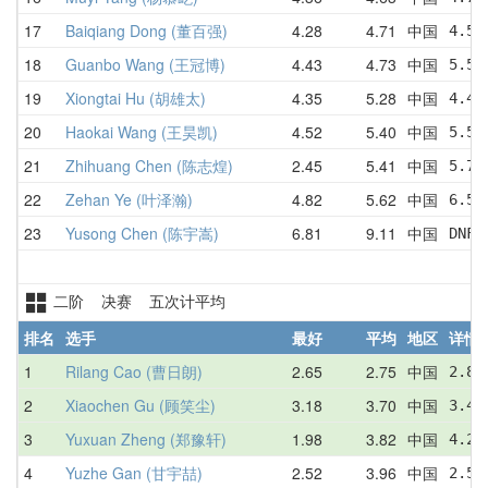
17
Baiqiang Dong (董百强)
4.28
4.71
中国
4.54
18
Guanbo Wang (王冠博)
4.43
4.73
中国
5.54
19
Xiongtai Hu (胡雄太)
4.35
5.28
中国
4.42
20
Haokai Wang (王昊凯)
4.52
5.40
中国
5.51
21
Zhihuang Chen (陈志煌)
2.45
5.41
中国
5.78
22
Zehan Ye (叶泽瀚)
4.82
5.62
中国
6.58
23
Yusong Chen (陈宇嵩)
6.81
9.11
中国
DNF 
二阶 决赛 五次计平均
排名
选手
最好
平均
地区
详情
1
Rilang Cao (曹日朗)
2.65
2.75
中国
2.84
2
Xiaochen Gu (顾笑尘)
3.18
3.70
中国
3.42
3
Yuxuan Zheng (郑豫轩)
1.98
3.82
中国
4.22
4
Yuzhe Gan (甘宇喆)
2.52
3.96
中国
2.52