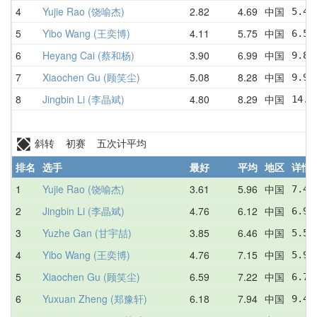
4
Yujie Rao (饶喻杰)
2.82
4.69
中国
5.45
5
Yibo Wang (王奕博)
4.11
5.75
中国
6.57
6
Heyang Cai (蔡和杨)
3.90
6.99
中国
9.85
7
Xiaochen Gu (顾笑尘)
5.08
8.28
中国
9.91
8
Jingbin Li (李晶斌)
4.80
8.29
中国
14.3
斜转 初赛 五次计平均
排名
选手
最好
平均
地区
详情
1
Yujie Rao (饶喻杰)
3.61
5.96
中国
7.40
2
Jingbin Li (李晶斌)
4.76
6.12
中国
6.99
3
Yuzhe Gan (甘宇喆)
3.85
6.46
中国
5.58
4
Yibo Wang (王奕博)
4.76
7.15
中国
5.92
5
Xiaochen Gu (顾笑尘)
6.59
7.22
中国
6.73
6
Yuxuan Zheng (郑豫轩)
6.18
7.94
中国
9.44