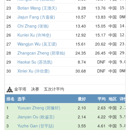
23
Botian Wang (王渤天)
9.28
13.76
中国
15.3
24
Jiajun Fang (方嘉俊)
10.57
13.83
中国
DNF 
25
Chi Zhang (张弛)
13.40
15.05
中国
14.3
26
Kunlei Xu (许坤垒)
12.92
15.17
中国
12.9
27
Wangjun Wu (吴王珺)
15.61
20.62
中国
23.7
28
Zhangcan Zheng (郑章灿)
24.35
26.45
中国
29.9
29
Haokai Su (苏浩凯)
8.74
DNF
中国
9.08
30
Xinlei Xu (许欣蕾)
30.68
DNF
中国
DNF 
金字塔 决赛 五次计平均
排名
选手
最好
平均
地区
详情
1
Yuxuan Zheng (郑豫轩)
2.10
2.63
中国
2.75
2
Jianyan Ou (欧鉴言)
2.14
4.22
中国
5.98
3
Yuzhe Gan (甘宇喆)
3.55
4.61
中国
5.85