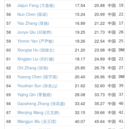
55
Jiajun Fang (方嘉俊)
17.54
20.88
中国
19.2
56
Nuo Chen (陈诺)
15.24
20.99
中国
22.3
57
Yao Zhang (章姚)
16.89
21.22
中国
17.4
58
Junye Qiu (邱俊烨)
19.25
21.73
中国
28.8
59
Yinmin Yan (严尹敏)
18.26
22.54
中国
25.3
60
Xiongtai Hu (胡雄太)
21.20
23.98
中国
DNF 
61
Xingjian Liu (刘行健)
18.17
24.89
中国
22.8
62
Chi Zhang (张弛)
25.85
26.78
中国
27.5
63
Yusong Chen (陈宇嵩)
20.40
26.96
中国
DNF 
64
Youshan Sun (孙友山)
21.62
32.60
中国
39.2
65
Yajing Qin (覃雅婧)
28.08
33.73
中国
37.6
66
Gaosheng Zhang (张高盛)
33.42
35.27
中国
40.0
67
Wenjing Wang (王文静)
32.15
39.66
中国
42.6
68
Wangjun Wu (吴王珺)
40.07
45.64
中国
41.9