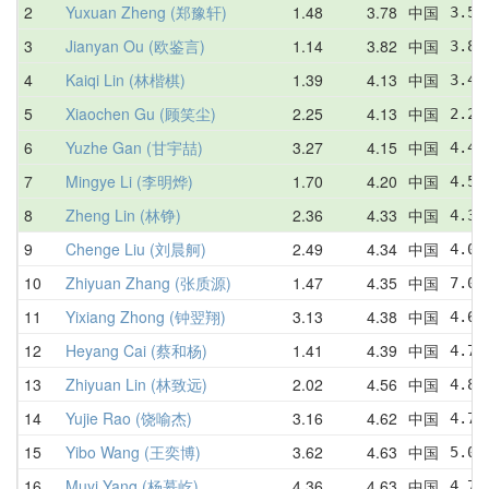
2
Yuxuan Zheng (郑豫轩)
1.48
3.78
中国
3.55
3
Jianyan Ou (欧鉴言)
1.14
3.82
中国
3.84
4
Kaiqi Lin (林楷棋)
1.39
4.13
中国
3.48
5
Xiaochen Gu (顾笑尘)
2.25
4.13
中国
2.25
6
Yuzhe Gan (甘宇喆)
3.27
4.15
中国
4.48
7
Mingye Li (李明烨)
1.70
4.20
中国
4.56
8
Zheng Lin (林铮)
2.36
4.33
中国
4.33
9
Chenge Liu (刘晨舸)
2.49
4.34
中国
4.01
10
Zhiyuan Zhang (张质源)
1.47
4.35
中国
7.02
11
Yixiang Zhong (钟翌翔)
3.13
4.38
中国
4.68
12
Heyang Cai (蔡和杨)
1.41
4.39
中国
4.76
13
Zhiyuan Lin (林致远)
2.02
4.56
中国
4.82
14
Yujie Rao (饶喻杰)
3.16
4.62
中国
4.74
15
Yibo Wang (王奕博)
3.62
4.63
中国
5.03
16
Muyi Yang (杨慕屹)
4.36
4.63
中国
4.70