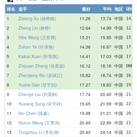
排名
选手
最好
平均
地区
详情
1
Zixiong Xu (徐梓雄)
11.26
13.74
中国
14.6
2
Zheng Lin (林铮)
12.64
14.99
中国
12.6
3
Yibo Wang (王奕博)
15.21
15.95
中国
15.8
4
Zehan Ye (叶泽瀚)
14.36
16.87
中国
17.8
5
Kaikai Xuan (轩凯凯)
14.41
17.03
中国
17.5
6
Zhiyuan Zhang (张质源)
16.12
18.18
中国
DNF 
7
Zhenjiang Wu (吴镇江)
16.82
18.74
中国
16.8
8
Yuzhe Gan (甘宇喆)
17.27
18.83
中国
19.3
9
Chenge Liu (刘晨舸)
17.74
20.40
中国
21.2
10
Yuxiang Song (宋宇祥)
15.65
21.09
中国
22.1
11
Xin Chen (陈鑫)
19.98
21.21
中国
20.1
12
Xiurun Wang (王秀润)
20.49
22.99
中国
21.3
13
Tongzhou Li (李彤洲)
20.40
24.14
中国
22.2