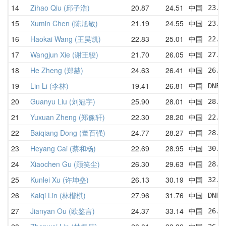
14
Zihao Qiu (邱子浩)
20.87
24.51
中国
23.5
15
Xumin Chen (陈旭敏)
21.19
24.55
中国
23.6
16
Haokai Wang (王昊凯)
22.83
25.01
中国
22.8
17
Wangjun Xie (谢王骏)
21.70
26.05
中国
27.6
18
He Zheng (郑赫)
24.63
26.41
中国
26.6
19
Lin Li (李林)
19.41
26.81
中国
DNF 
20
Guanyu Liu (刘冠宇)
25.90
28.01
中国
28.6
21
Yuxuan Zheng (郑豫轩)
22.30
28.20
中国
22.5
22
Baiqiang Dong (董百强)
24.77
28.27
中国
28.8
23
Heyang Cai (蔡和杨)
22.69
28.95
中国
30.0
24
Xiaochen Gu (顾笑尘)
26.30
29.63
中国
28.9
25
Kunlei Xu (许坤垒)
26.13
30.19
中国
32.2
26
Kaiqi Lin (林楷棋)
27.96
31.76
中国
DNF 
27
Jianyan Ou (欧鉴言)
24.37
33.14
中国
26.8