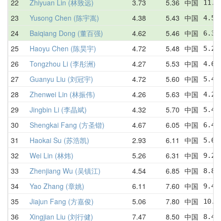
22
Zhiyuan Lin (林致远)
3.73
5.36
中国
11.3
23
Yusong Chen (陈宇嵩)
4.38
5.43
中国
4.56
24
Baiqiang Dong (董百强)
4.62
5.46
中国
6.34
25
Haoyu Chen (陈昊宇)
4.72
5.48
中国
5.24
26
Tongzhou Li (李彤洲)
4.27
5.53
中国
4.64
27
Guanyu Liu (刘冠宇)
4.72
5.60
中国
5.43
28
Zhenwei Lin (林振伟)
4.26
5.63
中国
4.26
29
Jingbin Li (李晶斌)
4.32
5.70
中国
5.44
30
Shengkai Fang (方圣锴)
4.67
6.05
中国
6.40
31
Haokai Su (苏浩凯)
2.93
6.11
中国
5.65
32
Wei Lin (林炜)
5.26
6.31
中国
9.25
33
Zhenjiang Wu (吴镇江)
4.54
6.85
中国
8.82
34
Yao Zhang (章姚)
6.11
7.60
中国
9.47
35
Jiajun Fang (方嘉俊)
5.06
7.80
中国
10.1
36
Xingjian Liu (刘行健)
7.47
8.50
中国
8.48