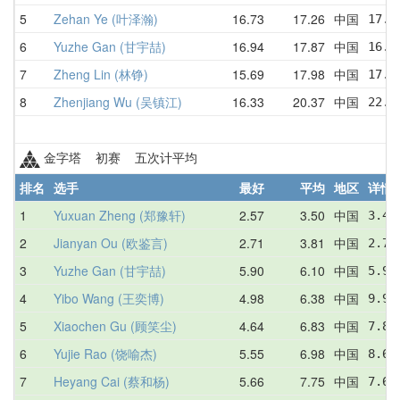
5
Zehan Ye (叶泽瀚)
16.73
17.26
中国
17.2
6
Yuzhe Gan (甘宇喆)
16.94
17.87
中国
16.9
7
Zheng Lin (林铮)
15.69
17.98
中国
17.0
8
Zhenjiang Wu (吴镇江)
16.33
20.37
中国
22.8
金字塔 初赛 五次计平均
排名
选手
最好
平均
地区
详情
1
Yuxuan Zheng (郑豫轩)
2.57
3.50
中国
3.42
2
Jianyan Ou (欧鉴言)
2.71
3.81
中国
2.77
3
Yuzhe Gan (甘宇喆)
5.90
6.10
中国
5.90
4
Yibo Wang (王奕博)
4.98
6.38
中国
9.90
5
Xiaochen Gu (顾笑尘)
4.64
6.83
中国
7.83
6
Yujie Rao (饶喻杰)
5.55
6.98
中国
8.64
7
Heyang Cai (蔡和杨)
5.66
7.75
中国
7.63