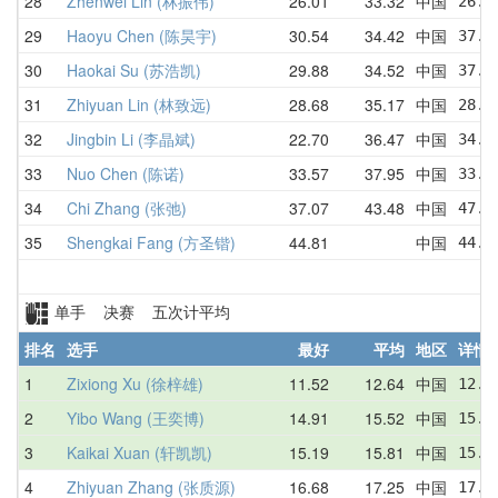
28
Zhenwei Lin (林振伟)
26.01
33.32
中国
26.0
29
Haoyu Chen (陈昊宇)
30.54
34.42
中国
37.4
30
Haokai Su (苏浩凯)
29.88
34.52
中国
37.4
31
Zhiyuan Lin (林致远)
28.68
35.17
中国
28.6
32
Jingbin Li (李晶斌)
22.70
36.47
中国
34.1
33
Nuo Chen (陈诺)
33.57
37.95
中国
33.5
34
Chi Zhang (张弛)
37.07
43.48
中国
47.7
35
Shengkai Fang (方圣锴)
44.81
中国
44.8
单手 决赛 五次计平均
排名
选手
最好
平均
地区
详情
1
Zixiong Xu (徐梓雄)
11.52
12.64
中国
12.6
2
Yibo Wang (王奕博)
14.91
15.52
中国
15.7
3
Kaikai Xuan (轩凯凯)
15.19
15.81
中国
15.1
4
Zhiyuan Zhang (张质源)
16.68
17.25
中国
17.3