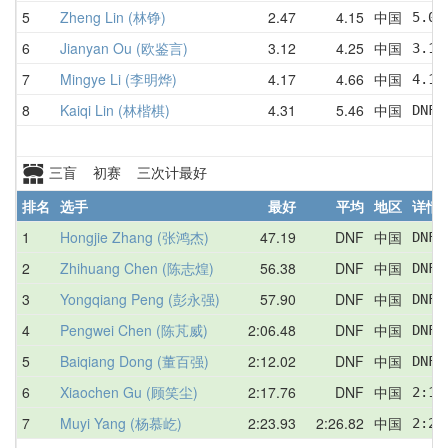
5
Zheng Lin (林铮)
2.47
4.15
中国
5.04
6
Jianyan Ou (欧鉴言)
3.12
4.25
中国
3.12
7
Mingye Li (李明烨)
4.17
4.66
中国
4.17
8
Kaiqi Lin (林楷棋)
4.31
5.46
中国
DNF 
三盲 初赛 三次计最好
排名
选手
最好
平均
地区
详情
1
Hongjie Zhang (张鸿杰)
47.19
DNF
中国
DNF 
2
Zhihuang Chen (陈志煌)
56.38
DNF
中国
DNF 
3
Yongqiang Peng (彭永强)
57.90
DNF
中国
DNF 
4
Pengwei Chen (陈芃威)
2:06.48
DNF
中国
DNF 
5
Baiqiang Dong (董百强)
2:12.02
DNF
中国
DNF 
6
Xiaochen Gu (顾笑尘)
2:17.76
DNF
中国
2:17
7
Muyi Yang (杨慕屹)
2:23.93
2:26.82
中国
2:25