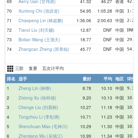
69
Aerry Gan (甘伟祺)
41.32
46.27
香港
42.0
70
Xunlong Chi (池训龙)
54.95
1:05.28
中国
1:13
71
Chaopeng Lin (林超鹏)
1:36.06
2:00.63
中国
2:24
72
Tianci Liu (刘天赐)
12.87
DNF
中国
DNF 
73
Botian Wang (王渤天)
18.77
DNF
中国
29.9
74
Zhangcan Zheng (郑章灿)
45.77
DNF
中国
54.6
三阶 复赛 五次计平均
排名
选手
最好
平均
地区
详情
1
Zheng Lin (林铮)
8.78
10.10
中国
9.34
2
Zixiong Xu (徐梓雄)
9.20
10.13
中国
10.6
3
Chenge Liu (刘晨舸)
10.27
11.18
中国
10.2
4
Tongzhou Li (李彤洲)
10.71
11.23
中国
10.8
5
Shenchuan Mao (毛神川)
10.29
11.30
中国
10.2
6
Zhenjiang Wu (吴镇江)
10.99
11.34
中国
10.9