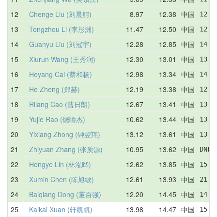
12
Chenge Liu (刘晨舸)
8.97
12.38
中国
12.5
13
Tongzhou Li (李彤洲)
11.47
12.50
中国
12.3
14
Guanyu Liu (刘冠宇)
12.28
12.85
中国
14.1
15
Xiurun Wang (王秀润)
12.30
13.01
中国
13.1
16
Heyang Cai (蔡和杨)
12.98
13.34
中国
14.5
17
He Zheng (郑赫)
12.19
13.38
中国
12.8
18
Rilang Cao (曹日朗)
12.67
13.41
中国
13.8
19
Yujie Rao (饶喻杰)
10.62
13.44
中国
13.5
20
Yixiang Zhong (钟翌翔)
13.12
13.61
中国
13.8
21
Zhiyuan Zhang (张质源)
10.95
13.62
中国
DNF 
22
Hongye Lin (林泓晔)
12.62
13.85
中国
15.8
23
Xumin Chen (陈旭敏)
12.61
13.93
中国
21.3
24
Baiqiang Dong (董百强)
12.20
14.45
中国
14.7
25
Kaikai Xuan (轩凯凯)
13.98
14.47
中国
15.9