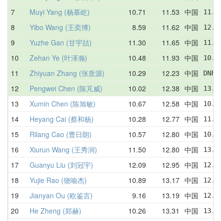
7
Muyi Yang (杨慕屹)
10.71
11.53
中国
11.9
8
Yibo Wang (王奕博)
8.59
11.62
中国
12.0
9
Yuzhe Gan (甘宇喆)
11.30
11.65
中国
11.6
10
Zehan Ye (叶泽瀚)
10.48
11.93
中国
10.9
11
Zhiyuan Zhang (张质源)
10.29
12.23
中国
DNF 
12
Pengwei Chen (陈芃威)
10.02
12.38
中国
13.5
13
Xumin Chen (陈旭敏)
10.67
12.58
中国
10.6
14
Heyang Cai (蔡和杨)
10.28
12.77
中国
11.0
15
Rilang Cao (曹日朗)
10.57
12.80
中国
10.5
16
Xiurun Wang (王秀润)
11.50
12.80
中国
13.0
17
Guanyu Liu (刘冠宇)
12.09
12.95
中国
12.0
18
Yujie Rao (饶喻杰)
10.89
13.17
中国
12.2
19
Jianyan Ou (欧鉴言)
9.16
13.19
中国
12.2
20
He Zheng (郑赫)
10.26
13.31
中国
13.8