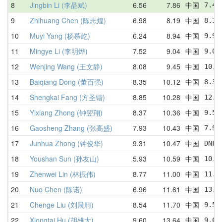
8
Jingbin Li (李晶斌)
6.56
7.86
中国
7.43
9
Zhihuang Chen (陈志煌)
6.98
8.19
中国
8.32
10
Muyi Yang (杨慕屹)
6.24
8.94
中国
9.95
11
Mingye Li (李明烨)
7.52
9.04
中国
9.02
12
Wenjing Wang (王文静)
8.08
9.45
中国
10.1
13
Baiqiang Dong (董百强)
8.35
10.12
中国
8.35
14
Shengkai Fang (方圣锴)
8.85
10.28
中国
12.5
15
Yixiang Zhong (钟翌翔)
8.37
10.36
中国
9.54
16
Gaosheng Zhang (张高盛)
7.93
10.43
中国
7.93
17
Junhua Zhong (钟俊华)
9.31
10.47
中国
DNF 
18
Youshan Sun (孙友山)
5.93
10.59
中国
10.3
19
Zhenwei Lin (林振伟)
8.77
11.00
中国
11.5
20
Nuo Chen (陈诺)
6.96
11.61
中国
13.0
21
Chenge Liu (刘晨舸)
8.54
11.70
中国
9.58
22
Xiongtai Hu (胡雄太)
9.60
13.64
中国
9.60