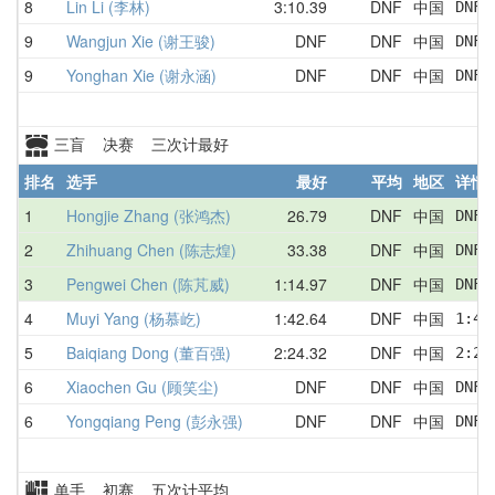
8
Lin Li (李林)
3:10.39
DNF
中国
DNF 
9
Wangjun Xie (谢王骏)
DNF
DNF
中国
DNF 
9
Yonghan Xie (谢永涵)
DNF
DNF
中国
DNF 
三盲 决赛 三次计最好
排名
选手
最好
平均
地区
详情
1
Hongjie Zhang (张鸿杰)
26.79
DNF
中国
DNF 
2
Zhihuang Chen (陈志煌)
33.38
DNF
中国
DNF 
3
Pengwei Chen (陈芃威)
1:14.97
DNF
中国
DNF 
4
Muyi Yang (杨慕屹)
1:42.64
DNF
中国
1:44
5
Baiqiang Dong (董百强)
2:24.32
DNF
中国
2:24
6
Xiaochen Gu (顾笑尘)
DNF
DNF
中国
DNF 
6
Yongqiang Peng (彭永强)
DNF
DNF
中国
DNF 
单手 初赛 五次计平均