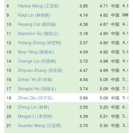
8
Haokai Wang (王昊凯)
3.85
4.71
中国
4.86
9
Kaiqi Lin (林楷棋)
4.16
4.82
中国
DNF 
10
Heyang Cai (蔡和杨)
4.38
4.87
中国
4.38
11
Xiaochen Gu (顾笑尘)
3.18
4.90
中国
4.94
12
Yixiang Zhong (钟翌翔)
3.37
4.90
中国
4.40
13
Muyi Yang (杨慕屹)
4.09
4.92
中国
5.05
14
Chenge Liu (刘晨舸)
3.72
4.98
中国
4.48
15
Zhiyuan Zhang (张质源)
4.47
4.99
中国
4.47
16
Zehan Ye (叶泽瀚)
4.54
5.05
中国
5.10
17
Xiongtai Hu (胡雄太)
3.74
5.09
中国
7.70
18
Zihao Qiu (邱子浩)
3.80
5.09
中国
5.41
19
Zheng Lin (林铮)
3.55
5.20
中国
6.14
20
Mingye Li (李明烨)
4.39
5.21
中国
5.11
21
Guanbo Wang (王冠博)
3.70
5.30
中国
3.70