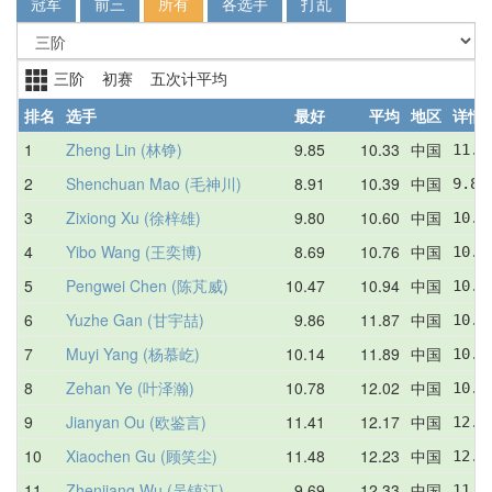
冠军
前三
所有
各选手
打乱
三阶 初赛 五次计平均
排名
选手
最好
平均
地区
详情
1
Zheng Lin (林铮)
9.85
10.33
中国
11.4
2
Shenchuan Mao (毛神川)
8.91
10.39
中国
9.80
3
Zixiong Xu (徐梓雄)
9.80
10.60
中国
10.5
4
Yibo Wang (王奕博)
8.69
10.76
中国
10.7
5
Pengwei Chen (陈芃威)
10.47
10.94
中国
10.4
6
Yuzhe Gan (甘宇喆)
9.86
11.87
中国
10.4
7
Muyi Yang (杨慕屹)
10.14
11.89
中国
10.1
8
Zehan Ye (叶泽瀚)
10.78
12.02
中国
10.7
9
Jianyan Ou (欧鉴言)
11.41
12.17
中国
12.7
10
Xiaochen Gu (顾笑尘)
11.48
12.23
中国
12.4
11
Zhenjiang Wu (吴镇江)
9.69
12.33
中国
11.6