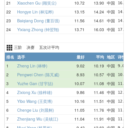
21
Xiaochen Gu (顾笑尘)
10.72
13.90
中国
16.0
22
Hongye Lin (林泓晔)
13.15
14.24
中国
14.8
23
Baiqiang Dong (董百强)
11.56
14.61
中国
14.9
24
Yixiang Zhong (钟翌翔)
13.71
16.03
中国
17.8
三阶 决赛 五次计平均
排名
选手
最好
平均
地区
详情
1
Zheng Lin (林铮)
9.02
10.19
中国
9.02
2
Pengwei Chen (陈芃威)
8.93
10.57
中国
10.9
3
Yuzhe Gan (甘宇喆)
10.07
11.08
中国
11.7
4
Zixiong Xu (徐梓雄)
9.86
11.46
中国
12.9
5
Yibo Wang (王奕博)
10.16
11.51
中国
12.0
6
Chenge Liu (刘晨舸)
11.05
11.76
中国
11.0
7
Zhenjiang Wu (吴镇江)
11.04
11.91
中国
11.0
8
Muyi Yang (杨慕屹)
9.42
12.60
中国
9.42