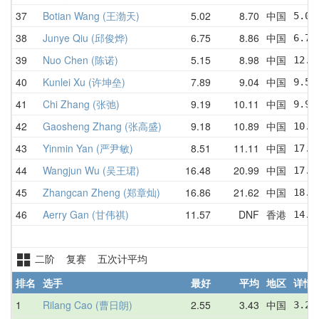
37
Botian Wang (王渤天)
5.02
8.70
中国
5.02
38
Junye Qiu (邱俊烨)
6.75
8.86
中国
6.75
39
Nuo Chen (陈诺)
5.15
8.98
中国
12.0
40
Kunlei Xu (许坤垒)
7.89
9.04
中国
9.52
41
Chi Zhang (张弛)
9.19
10.11
中国
9.97
42
Gaosheng Zhang (张高盛)
9.18
10.89
中国
10.8
43
Yinmin Yan (严尹敏)
8.51
11.11
中国
17.6
44
Wangjun Wu (吴王珺)
16.48
20.99
中国
17.4
45
Zhangcan Zheng (郑章灿)
16.86
21.62
中国
18.7
46
Aerry Gan (甘伟祺)
11.57
DNF
香港
14.5
二阶 复赛 五次计平均
排名
选手
最好
平均
地区
详情
1
Rilang Cao (曹日朗)
2.55
3.43
中国
3.25