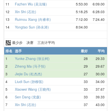
11
Fazhen Wu (吴法臻)
5:53.00
6:09.00
中
12
Xin Shi (石欣)
5:18.25
6:28.03
中
13
Ruimou Xiang (向睿牟)
7:12.00
7:24.40
中
14
Yongtao Sun (孙永涛)
8:04.00
中
最少步 决赛 三次计平均
排名
选手
最好
平均
地
1
Yunke Zhang (张云柯)
28
29.33
中
2
Ziheng Ma (马子恒)
29
29.67
中
3
Jiejie Du (杜杰杰)
27
30.00
中
4
Liudi Sun (孙柳笛)
33
34.00
中
5
Xiaowei Wang (王晓伟)
33
37.67
中
6
Sen Dang (党森)
33
39.33
中
7
Xin Shi (石欣)
37
43.00
中