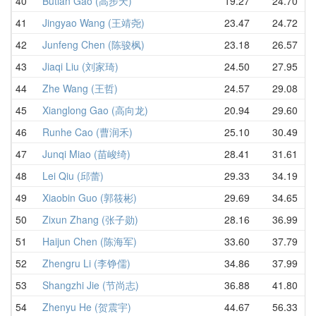
40
Butian Gao (高步天)
19.27
24.70
中
41
Jingyao Wang (王靖尧)
23.47
24.72
中
42
Junfeng Chen (陈骏枫)
23.18
26.57
中
43
Jiaqi Liu (刘家琦)
24.50
27.95
中
44
Zhe Wang (王哲)
24.57
29.08
中
45
Xianglong Gao (高向龙)
20.94
29.60
中
46
Runhe Cao (曹润禾)
25.10
30.49
中
47
Junqi Miao (苗峻绮)
28.41
31.61
中
48
Lei Qiu (邱蕾)
29.33
34.19
中
49
Xiaobin Guo (郭筱彬)
29.69
34.65
中
50
Zixun Zhang (张子勋)
28.16
36.99
中
51
Haijun Chen (陈海军)
33.60
37.79
中
52
Zhengru Li (李铮儒)
34.86
37.99
中
53
Shangzhi Jie (节尚志)
36.88
41.80
中
54
Zhenyu He (贺震宇)
44.67
56.33
中