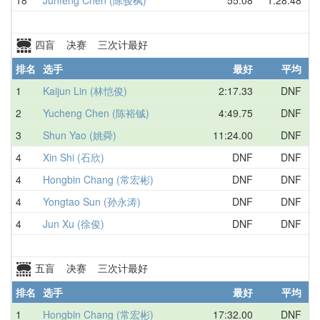
四盲 决赛 三次计最好
排名
选手
最好
平均
地
1
Kaijun Lin (林恺俊)
2:17.33
DNF
中
2
Yucheng Chen (陈裕铖)
4:49.75
DNF
中
3
Shun Yao (姚舜)
11:24.00
DNF
中
4
Xin Shi (石欣)
DNF
DNF
中
4
Hongbin Chang (常宏彬)
DNF
DNF
中
4
Yongtao Sun (孙永涛)
DNF
DNF
中
4
Jun Xu (徐俊)
DNF
DNF
中
五盲 决赛 三次计最好
排名
选手
最好
平均
地
1
Hongbin Chang (常宏彬)
17:32.00
DNF
中