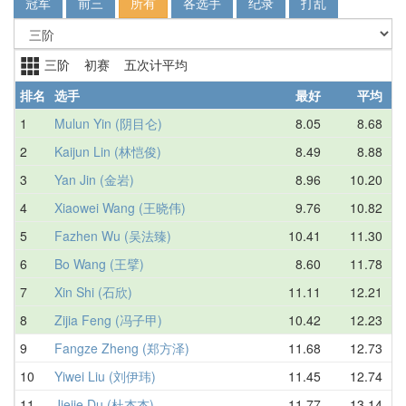
冠军
前三
所有
各选手
纪录
打乱
三阶 初赛 五次计平均
排名
选手
最好
平均
地
1
Mulun Yin (阴目仑)
8.05
8.68
中
2
Kaijun Lin (林恺俊)
8.49
8.88
中
3
Yan Jin (金岩)
8.96
10.20
中
4
Xiaowei Wang (王晓伟)
9.76
10.82
中
5
Fazhen Wu (吴法臻)
10.41
11.30
中
6
Bo Wang (王擘)
8.60
11.78
中
7
Xin Shi (石欣)
11.11
12.21
中
8
Zijia Feng (冯子甲)
10.42
12.23
中
9
Fangze Zheng (郑方泽)
11.68
12.73
中
10
Yiwei Liu (刘伊玮)
11.45
12.74
中
11
Jiejie Du (杜杰杰)
11.77
13.14
中