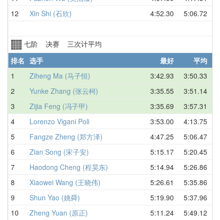
12
Xin Shi (石欣)
4:52.30
5:06.72
中
七阶 决赛 三次计平均
排名
选手
最好
平均
地
1
Ziheng Ma (马子恒)
3:42.93
3:50.33
中
2
Yunke Zhang (张云柯)
3:35.55
3:51.14
中
3
Zijia Feng (冯子甲)
3:35.69
3:57.31
中
4
Lorenzo Vigani Poli
3:53.00
4:13.75
意
5
Fangze Zheng (郑方泽)
4:47.25
5:06.47
中
6
Zian Song (宋子安)
5:15.17
5:20.45
中
7
Haodong Cheng (程昊东)
5:14.94
5:26.86
中
8
Xiaowei Wang (王晓伟)
5:26.61
5:35.86
中
9
Shun Yao (姚舜)
5:19.90
5:37.96
中
10
Zheng Yuan (原正)
5:11.24
5:49.12
中