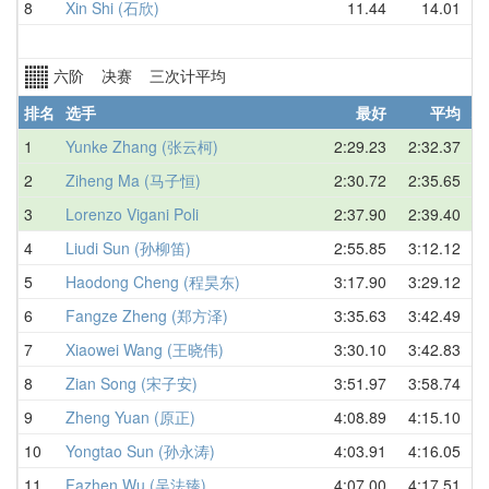
8
Xin Shi (石欣)
11.44
14.01
中
六阶 决赛 三次计平均
排名
选手
最好
平均
地
1
Yunke Zhang (张云柯)
2:29.23
2:32.37
中
2
Ziheng Ma (马子恒)
2:30.72
2:35.65
中
3
Lorenzo Vigani Poli
2:37.90
2:39.40
意
4
Liudi Sun (孙柳笛)
2:55.85
3:12.12
中
5
Haodong Cheng (程昊东)
3:17.90
3:29.12
中
6
Fangze Zheng (郑方泽)
3:35.63
3:42.49
中
7
Xiaowei Wang (王晓伟)
3:30.10
3:42.83
中
8
Zian Song (宋子安)
3:51.97
3:58.74
中
9
Zheng Yuan (原正)
4:08.89
4:15.10
中
10
Yongtao Sun (孙永涛)
4:03.91
4:16.05
中
11
Fazhen Wu (吴法臻)
4:07.00
4:17.51
中