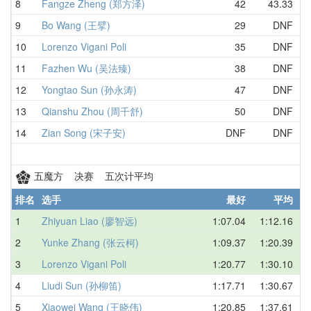
8
Fangze Zheng (郑方泽)
42
43.33
中
9
Bo Wang (王擘)
29
DNF
中
10
Lorenzo Vigani Poli
35
DNF
意
11
Fazhen Wu (吴法臻)
38
DNF
中
12
Yongtao Sun (孙永涛)
47
DNF
中
13
Qianshu Zhou (周千舒)
50
DNF
中
14
Zian Song (宋子安)
DNF
DNF
中
五魔方 决赛 五次计平均
排名
选手
最好
平均
地
1
Zhiyuan Liao (廖智远)
1:07.04
1:12.16
中
2
Yunke Zhang (张云柯)
1:09.37
1:20.39
中
3
Lorenzo Vigani Poli
1:20.77
1:30.10
意
4
Liudi Sun (孙柳笛)
1:17.71
1:30.67
中
5
Xiaowei Wang (王晓伟)
1:20.85
1:37.61
中