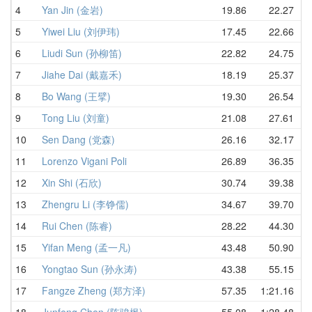
4
Yan Jin (金岩)
19.86
22.27
中
5
Yiwei Liu (刘伊玮)
17.45
22.66
中
6
Liudi Sun (孙柳笛)
22.82
24.75
中
7
Jiahe Dai (戴嘉禾)
18.19
25.37
中
8
Bo Wang (王擘)
19.30
26.54
中
9
Tong Liu (刘童)
21.08
27.61
中
10
Sen Dang (党森)
26.16
32.17
中
11
Lorenzo Vigani Poli
26.89
36.35
意
12
Xin Shi (石欣)
30.74
39.38
中
13
Zhengru Li (李铮儒)
34.67
39.70
中
14
Rui Chen (陈睿)
28.22
44.30
中
15
Yifan Meng (孟一凡)
43.48
50.90
中
16
Yongtao Sun (孙永涛)
43.38
55.15
中
17
Fangze Zheng (郑方泽)
57.35
1:21.16
中
18
Junfeng Chen (陈骏枫)
55.08
1:28.48
中