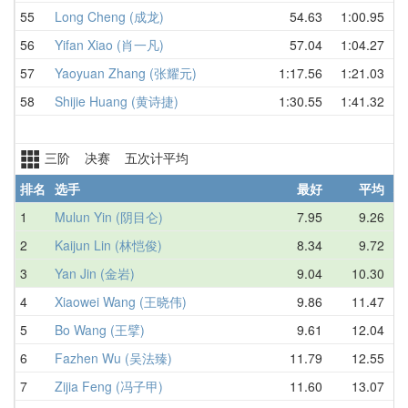
55
Long Cheng (成龙)
54.63
1:00.95
中
56
Yifan Xiao (肖一凡)
57.04
1:04.27
中
57
Yaoyuan Zhang (张耀元)
1:17.56
1:21.03
中
58
Shijie Huang (黄诗捷)
1:30.55
1:41.32
中
三阶 决赛 五次计平均
排名
选手
最好
平均
地
1
Mulun Yin (阴目仑)
7.95
9.26
中
2
Kaijun Lin (林恺俊)
8.34
9.72
中
3
Yan Jin (金岩)
9.04
10.30
中
4
Xiaowei Wang (王晓伟)
9.86
11.47
中
5
Bo Wang (王擘)
9.61
12.04
中
6
Fazhen Wu (吴法臻)
11.79
12.55
中
7
Zijia Feng (冯子甲)
11.60
13.07
中