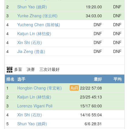
2
Shun Yao (姚舜)
19:20.00
DNF
中
3
Yunke Zhang (张云柯)
34:03.00
DNF
中
4
Yucheng Chen (陈裕铖)
DNF
DNF
中
4
Kaijun Lin (林恺俊)
DNF
DNF
中
4
Xin Shi (石欣)
DNF
DNF
中
4
Jia Zeng (曾嘉)
DNF
DNF
中
多盲 决赛 三次计最好
排名
选手
最好
平均
地
1
Hongbin Chang (常宏彬)
AsR
22/22 57:08
中
2
Kaijun Lin (林恺俊)
23/25 45:13
中
3
Lorenzo Vigani Poli
15/17 60:00
意
4
Xin Shi (石欣)
14/16 55:04
中
5
Shun Yao (姚舜)
6/6 28:31
中