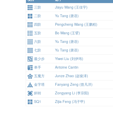
三阶
Jiayu Wang (王佳宇)
二阶
Yu Tang (唐语)
四阶
Pengcheng Wang (王鹏程)
五阶
Bo Wang (王擘)
六阶
Yu Tang (唐语)
七阶
Yu Tang (唐语)
最少步
Yiwei Liu (刘伊玮)
单手
Antoine Cantin
五魔方
Junze Zhao (赵俊泽)
金字塔
Fanyang Zeng (曾凡洋)
斜转
Zongyang Li (李宗阳)
SQ1
Zijia Feng (冯子甲)