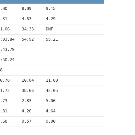
.00      8.09      9.15
.31      4.63      4.29
1.06     34.33     DNF
:03.84   54.92     55.21
:43.79
:50.24
8
0.78     10.04     11.80
1.72     38.66     42.05
.73      2.83      5.06
.81      4.26      4.64
.68      9.57      9.90