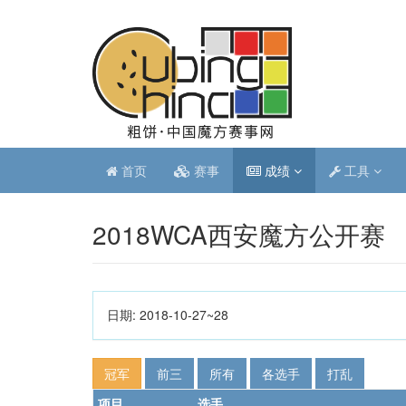
首页
赛事
成绩
工具
2018WCA西安魔方公开赛
日期:
2018-10-27~28
冠军
前三
所有
各选手
打乱
项目
选手