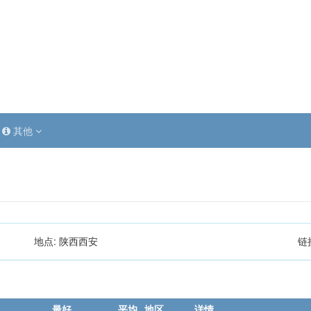
其他
地点:
陕西西安
链
最好
平均
地区
详情