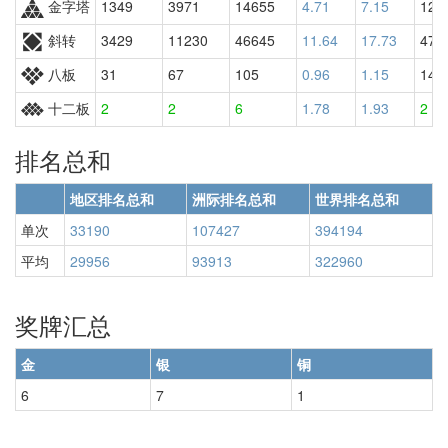
金字塔
1349
3971
14655
4.71
7.15
126
斜转
3429
11230
46645
11.64
17.73
478
八板
31
67
105
0.96
1.15
143
十二板
2
2
6
1.78
1.93
2
排名总和
地区排名总和
洲际排名总和
世界排名总和
单次
33190
107427
394194
平均
29956
93913
322960
奖牌汇总
金
银
铜
6
7
1