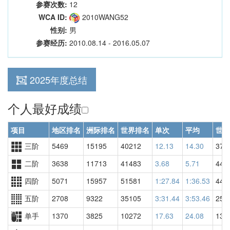
参赛次数:
12
WCA ID:
2010WANG52
性别:
男
参赛经历:
2010.08.14 - 2016.05.07
2025年度总结
个人最好成绩
项目
地区排名
洲际排名
世界排名
单次
平均
世界
三阶
5469
15195
40212
12.13
14.30
371
二阶
3638
11713
41483
3.68
5.71
441
四阶
5071
15957
51581
1:27.84
1:36.53
446
五阶
2708
9322
35105
3:31.44
3:53.46
255
单手
1370
3825
10272
17.63
24.08
137