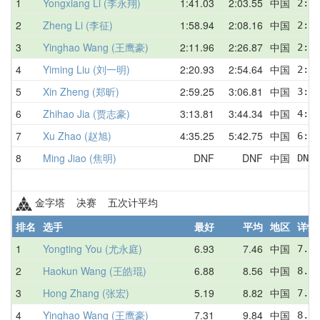
1
Yongxiang Li (李永翔)
1:41.03
2:03.55
中国
2:06
2
Zheng Li (李征)
1:58.94
2:08.16
中国
2:11
3
Yinghao Wang (王鹰豪)
2:11.96
2:26.87
中国
2:49
4
Yiming Liu (刘一明)
2:20.93
2:54.64
中国
2:54
5
Xin Zheng (郑昕)
2:59.25
3:06.81
中国
3:00
6
Zhihao Jia (贾志豪)
3:13.81
3:44.34
中国
4:03
7
Xu Zhao (赵旭)
4:35.25
5:42.75
中国
6:22
8
Ming Jiao (焦明)
DNF
DNF
中国
DNF 
金字塔 决赛 五次计平均
排名
选手
最好
平均
地区
详情
1
Yongting You (尤永庭)
6.93
7.46
中国
7.69
2
Haokun Wang (王皓琨)
6.88
8.56
中国
8.22
3
Hong Zhang (张宏)
5.19
8.82
中国
7.09
4
Yinghao Wang (王鹰豪)
7.31
9.84
中国
8.97