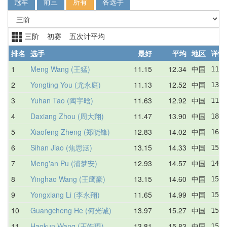
冠军
前三
所有
各选手
三阶 初赛 五次计平均
排名
选手
最好
平均
地区
详情
1
Meng Wang (王猛)
11.15
12.34
中国
11.1
2
Yongting You (尤永庭)
11.13
12.52
中国
13.0
3
Yuhan Tao (陶宇晗)
11.63
12.92
中国
11.6
4
Daxiang Zhou (周大翔)
11.47
13.90
中国
18.2
5
Xiaofeng Zheng (郑晓锋)
12.83
14.02
中国
16.0
6
Sihan Jiao (焦思涵)
13.15
14.33
中国
15.4
7
Meng'an Pu (浦梦安)
12.93
14.57
中国
14.7
8
Yinghao Wang (王鹰豪)
13.15
14.60
中国
15.4
9
Yongxiang Li (李永翔)
11.65
14.99
中国
15.2
10
Guangcheng He (何光诚)
13.97
15.27
中国
15.6
11
Haokun Wang (王皓琨)
13.81
15.83
中国
15.9