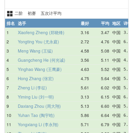
二阶 初赛 五次计平均
排名
选手
最好
平均
地区
详情
1
Xiaofeng Zheng (郑晓锋)
3.16
3.47
中国
3.36
2
Yongting You (尤永庭)
2.72
4.76
中国
6.31
3
Meng Wang (王猛)
4.58
5.08
中国
4.58
4
Guangcheng He (何光诚)
3.56
5.11
中国
4.88
5
Yinghao Wang (王鹰豪)
4.63
5.52
中国
5.66
6
Hong Zhang (张宏)
4.75
5.64
中国
5.66
7
Zheng Li (李征)
5.61
6.02
中国
5.93
8
Yiming Liu (刘一明)
3.13
6.15
中国
6.21
9
Daxiang Zhou (周大翔)
5.13
6.60
中国
5.13
10
Yuhan Tao (陶宇晗)
5.86
6.64
中国
6.43
11
Yongxiang Li (李永翔)
5.71
6.79
中国
7.11