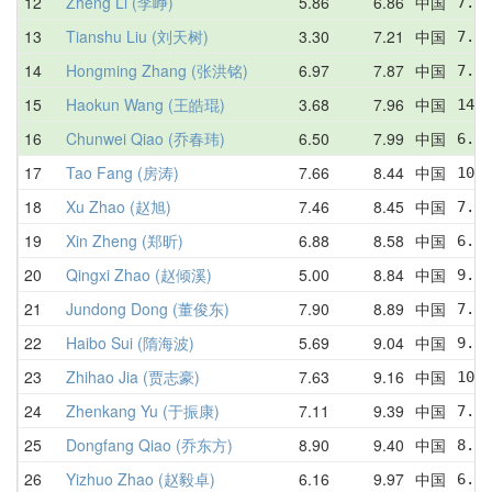
12
Zheng Li (李峥)
5.86
6.86
中国
7.16
13
Tianshu Liu (刘天树)
3.30
7.21
中国
7.33
14
Hongming Zhang (张洪铭)
6.97
7.87
中国
7.90
15
Haokun Wang (王皓琨)
3.68
7.96
中国
14.4
16
Chunwei Qiao (乔春玮)
6.50
7.99
中国
6.50
17
Tao Fang (房涛)
7.66
8.44
中国
10.7
18
Xu Zhao (赵旭)
7.46
8.45
中国
7.46
19
Xin Zheng (郑昕)
6.88
8.58
中国
6.88
20
Qingxi Zhao (赵倾溪)
5.00
8.84
中国
9.05
21
Jundong Dong (董俊东)
7.90
8.89
中国
7.90
22
Haibo Sui (隋海波)
5.69
9.04
中国
9.43
23
Zhihao Jia (贾志豪)
7.63
9.16
中国
10.0
24
Zhenkang Yu (于振康)
7.11
9.39
中国
7.88
25
Dongfang Qiao (乔东方)
8.90
9.40
中国
8.90
26
Yizhuo Zhao (赵毅卓)
6.16
9.97
中国
6.16