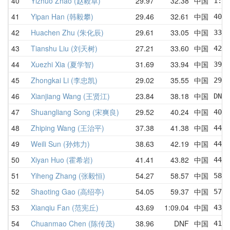
40
Yizhuo Zhao (赵毅卓)
29.97
32.38
中国
1:06
41
Yipan Han (韩毅攀)
29.46
32.61
中国
40.6
42
Huachen Zhu (朱化辰)
29.61
33.05
中国
33.6
43
Tianshu Liu (刘天树)
27.21
33.60
中国
42.0
44
Xuezhi Xia (夏学智)
31.69
33.94
中国
39.3
45
Zhongkai Li (李忠凯)
29.02
35.55
中国
29.0
46
Xianjiang Wang (王贤江)
23.84
38.18
中国
DNF 
47
Shuangliang Song (宋爽良)
29.52
40.24
中国
40.6
48
Zhiping Wang (王治平)
37.38
41.38
中国
44.0
49
Weili Sun (孙炜力)
38.63
42.19
中国
44.7
50
Xiyan Huo (霍希岩)
41.41
43.82
中国
44.8
51
Yiheng Zhang (张毅恒)
54.27
58.57
中国
58.6
52
Shaoting Gao (高绍亭)
54.05
59.37
中国
57.2
53
Xianqiu Fan (范宪丘)
43.69
1:09.04
中国
43.6
54
Chuanmao Chen (陈传茂)
38.96
DNF
中国
41.6