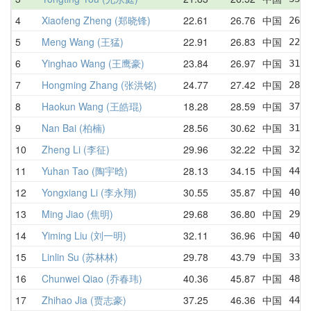
4
Xiaofeng Zheng (郑晓锋)
22.61
26.76
中国
26.1
5
Meng Wang (王猛)
22.91
26.83
中国
22.9
6
Yinghao Wang (王鹰豪)
23.84
26.97
中国
31.3
7
Hongming Zhang (张洪铭)
24.77
27.42
中国
28.2
8
Haokun Wang (王皓琨)
18.28
28.59
中国
37.8
9
Nan Bai (柏楠)
28.56
30.62
中国
31.1
10
Zheng Li (李征)
29.96
32.22
中国
32.4
11
Yuhan Tao (陶宇晗)
28.13
34.15
中国
44.7
12
Yongxiang Li (李永翔)
30.55
35.87
中国
40.0
13
Ming Jiao (焦明)
29.68
36.80
中国
29.6
14
Yiming Liu (刘一明)
32.11
36.96
中国
40.8
15
Linlin Su (苏林林)
29.78
43.79
中国
33.7
16
Chunwei Qiao (乔春玮)
40.36
45.87
中国
48.9
17
Zhihao Jia (贾志豪)
37.25
46.36
中国
44.8