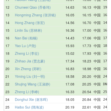
12
Chunwei Qiao (乔春玮)
14.63
16.13
中国
19.4
13
Hongming Zhang (张洪铭)
16.05
16.15
中国
16.0
14
Hong Zhang (张宏)
14.56
16.70
中国
14.5
15
Linlin Su (苏林林)
16.36
17.00
中国
16.6
16
Nan Bai (柏楠)
14.43
17.06
中国
17.2
17
Yao Lu (卢尧)
15.93
17.73
中国
18.2
18
Zheng Li (李征)
15.02
17.93
中国
16.6
19
Zhihao Jia (贾志豪)
17.34
18.23
中国
17.4
20
Xin Zheng (郑昕)
16.83
18.98
中国
16.8
21
Yiming Liu (刘一明)
18.58
20.20
中国
24.6
22
Shujing Wang (王淑静)
17.08
20.25
中国
DNF 
23
Zheng Li (李峥)
16.33
20.54
中国
25.1
24
Donghui Xie (谢东晖)
18.05
20.84
中国
24.4
25
Haibo Sui (隋海波)
20.19
22.61
中国
24.6