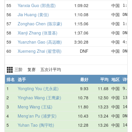
55
Yanxia Guo (郭燕霞)
1:09.02
中国
1:21
56
Jia Huang (黄佳)
1:10.08
中国
DNF 
57
Zonghao Chen (陈宗豪)
1:15.06
中国
1:15
58
Xianji Zhang (张显基)
1:37.06
中国
DNF 
59
Yuanzhan Gao (高远瞻)
3:30.28
中国
4:23
60
Xuemeng Zhai (翟雪萌)
DNF
中国
DNF 
三阶 复赛 五次计平均
排名
选手
最好
平均
地区
详情
1
Yongting You (尤永庭)
9.93
11.68
中国
9.93
2
Yinghao Wang (王鹰豪)
10.78
12.50
中国
13.7
3
Meng Wang (王猛)
11.80
13.23
中国
14.4
4
Meng'an Pu (浦梦安)
10.43
13.24
中国
DNF 
5
Yuhan Tao (陶宇晗)
12.28
13.26
中国
14.8