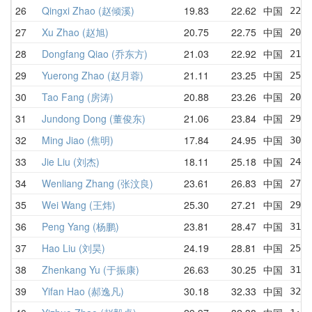
26
Qingxi Zhao (赵倾溪)
19.83
22.62
中国
22.2
27
Xu Zhao (赵旭)
20.75
22.75
中国
20.9
28
Dongfang Qiao (乔东方)
21.03
22.92
中国
21.8
29
Yuerong Zhao (赵月蓉)
21.11
23.25
中国
25.4
30
Tao Fang (房涛)
20.88
23.26
中国
20.8
31
Jundong Dong (董俊东)
21.06
23.84
中国
29.1
32
Ming Jiao (焦明)
17.84
24.95
中国
30.6
33
Jie Liu (刘杰)
18.11
25.18
中国
24.2
34
Wenliang Zhang (张汶良)
23.61
26.83
中国
27.2
35
Wei Wang (王炜)
25.30
27.21
中国
29.5
36
Peng Yang (杨鹏)
23.81
28.47
中国
31.0
37
Hao Liu (刘昊)
24.19
28.81
中国
25.2
38
Zhenkang Yu (于振康)
26.63
30.25
中国
31.5
39
Yifan Hao (郝逸凡)
30.18
32.33
中国
32.8