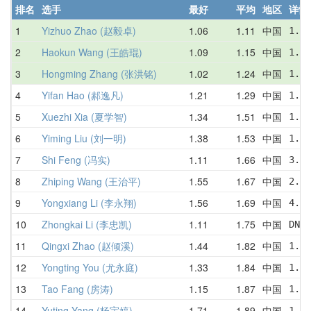
排名
选手
最好
平均
地区
详情
1
Yizhuo Zhao (赵毅卓)
1.06
1.11
中国
1.11
2
Haokun Wang (王皓琨)
1.09
1.15
中国
1.11
3
Hongming Zhang (张洪铭)
1.02
1.24
中国
1.02
4
Yifan Hao (郝逸凡)
1.21
1.29
中国
1.30
5
Xuezhi Xia (夏学智)
1.34
1.51
中国
1.56
6
Yiming Liu (刘一明)
1.38
1.53
中国
1.38
7
Shi Feng (冯实)
1.11
1.66
中国
3.08
8
Zhiping Wang (王治平)
1.55
1.67
中国
2.43
9
Yongxiang Li (李永翔)
1.56
1.69
中国
4.13
10
Zhongkai Li (李忠凯)
1.11
1.75
中国
DNF 
11
Qingxi Zhao (赵倾溪)
1.44
1.82
中国
1.90
12
Yongting You (尤永庭)
1.33
1.84
中国
1.84
13
Tao Fang (房涛)
1.15
1.87
中国
1.19
14
Yuting Yang (杨宇婷)
1.71
1.89
中国
1.88