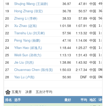
18
Shujing Wang (王淑静)
36.97
47.81
中国
49.5
19
Hong Zhang (张宏)
36.78
50.57
中国
36.7
20
Zheng Li (李峥)
38.53
57.89
中国
56.0
21
Xu Zhao (赵旭)
1:01.58
1:07.91
中国
1:29
22
Tianshu Liu (刘天树)
57.56
1:13.32
中国
1:10
23
Peng Yang (杨鹏)
47.16
1:14.06
中国
1:17
24
Yifan Hao (郝逸凡)
1:18.44
1:25.27
中国
1:26
25
Weili Sun (孙炜力)
1:13.13
1:31.43
中国
1:51
26
Jie Liu (刘杰)
1:38.86
1:43.92
中国
1:50
27
Chuanmao Chen (陈传茂)
1:50.03
2:17.34
中国
DNF 
28
Yao Lu (卢尧)
50.90
DNF
中国
DNF 
五魔方 决赛 五次计平均
排名
选手
最好
平均
地区
详情