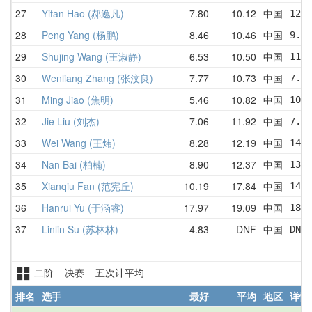
27
Yifan Hao (郝逸凡)
7.80
10.12
中国
12.8
28
Peng Yang (杨鹏)
8.46
10.46
中国
9.81
29
Shujing Wang (王淑静)
6.53
10.50
中国
11.4
30
Wenliang Zhang (张汶良)
7.77
10.73
中国
7.77
31
Ming Jiao (焦明)
5.46
10.82
中国
10.0
32
Jie Liu (刘杰)
7.06
11.92
中国
7.06
33
Wei Wang (王炜)
8.28
12.19
中国
14.6
34
Nan Bai (柏楠)
8.90
12.37
中国
13.1
35
Xianqiu Fan (范宪丘)
10.19
17.84
中国
14.8
36
Hanrui Yu (于涵睿)
17.97
19.09
中国
18.3
37
Linlin Su (苏林林)
4.83
DNF
中国
DNF 
二阶 决赛 五次计平均
排名
选手
最好
平均
地区
详情