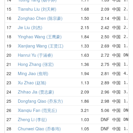
15
Tianshu Liu (刘天树)
1.68
2.09
中国
2.00
16
Zonghao Chen (陈宗豪)
1.50
2.14
中国
1.50
17
Jie Liu (刘杰)
2.15
2.42
中国
2.33
18
Yinghao Wang (王鹰豪)
1.84
2.50
中国
2.52
19
Xianjiang Wang (王贤江)
1.33
2.69
中国
1.33
20
Hanrui Yu (于涵睿)
1.63
2.72
中国
DNF 
21
Hong Zhang (张宏)
1.36
2.75
中国
1.36
22
Ming Jiao (焦明)
1.94
2.81
中国
4.21
23
Xu Zhao (赵旭)
1.13
2.89
中国
1.13
24
Zhihao Jia (贾志豪)
2.09
2.96
中国
3.43
25
Dongfang Qiao (乔东方)
1.86
2.98
中国
1.88
26
Xianqiu Fan (范宪丘)
3.21
5.06
中国
DNF 
27
Zheng Li (李征)
1.03
DNF
中国
DNF 
28
Chunwei Qiao (乔春玮)
1.05
DNF
中国
1.05