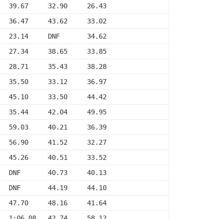
   39.67     32.90     26.43
   36.47     43.62     33.02
   23.14     DNF       34.62
   27.34     38.65     33.85
   28.71     35.43     38.28
   35.50     33.12     36.97
   45.10     33.50     44.42
   35.44     42.04     49.95
   59.03     40.21     36.39
   56.90     41.52     32.27
   45.26     40.51     33.52
   DNF       40.73     40.13
   DNF       44.19     44.10
   47.70     48.16     41.64
   1:06.08   42.74     58.12