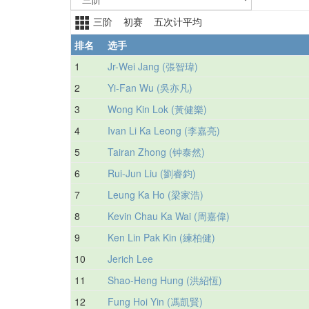
三阶 初赛 五次计平均
排名
选手
1
Jr-Wei Jang (張智瑋)
2
Yi-Fan Wu (吳亦凡)
3
Wong Kin Lok (黃健樂)
4
Ivan Li Ka Leong (李嘉亮)
5
Tairan Zhong (钟泰然)
6
Rui-Jun Liu (劉睿鈞)
7
Leung Ka Ho (梁家浩)
8
Kevin Chau Ka Wai (周嘉偉)
9
Ken Lin Pak Kin (練柏健)
10
Jerich Lee
11
Shao-Heng Hung (洪紹恆)
12
Fung Hoi Yin (馮凱賢)