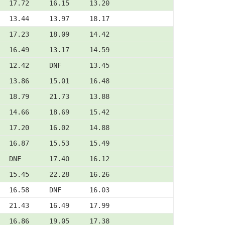
   17.72     16.15     13.20
   13.44     13.97     18.17
   17.23     18.09     14.42
   16.49     13.17     14.59
   12.42     DNF       13.45
   13.86     15.01     16.48
   18.79     21.73     13.88
   14.66     18.69     15.42
   17.20     16.02     14.88
   16.87     15.53     15.49
   DNF       17.40     16.12
   15.45     22.28     16.26
   16.58     DNF       16.03
   21.43     16.49     17.99
   16.86     19.05     17.38