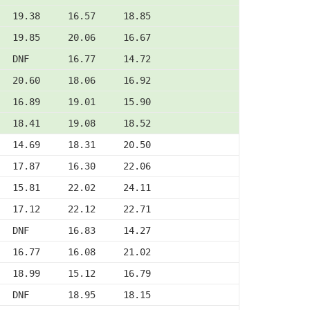
   19.38     16.57     18.85
   19.85     20.06     16.67
   DNF       16.77     14.72
   20.60     18.06     16.92
   16.89     19.01     15.90
   18.41     19.08     18.52
   14.69     18.31     20.50
   17.87     16.30     22.06
   15.81     22.02     24.11
   17.12     22.12     22.71
   DNF       16.83     14.27
   16.77     16.08     21.02
   18.99     15.12     16.79
   DNF       18.95     18.15