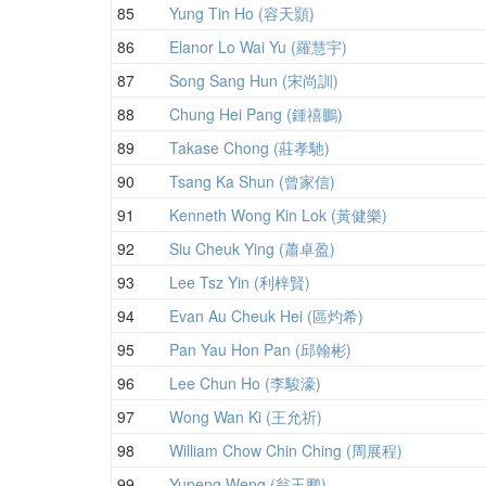
85
Yung Tin Ho (容天顥)
86
Elanor Lo Wai Yu (羅慧宇)
87
Song Sang Hun (宋尚訓)
88
Chung Hei Pang (鍾禧鵬)
89
Takase Chong (莊孝馳)
90
Tsang Ka Shun (曾家信)
91
Kenneth Wong Kin Lok (黃健樂)
92
Siu Cheuk Ying (蕭卓盈)
93
Lee Tsz Yin (利梓賢)
94
Evan Au Cheuk Hei (區灼希)
95
Pan Yau Hon Pan (邱翰彬)
96
Lee Chun Ho (李駿濠)
97
Wong Wan Ki (王允祈)
98
William Chow Chin Ching (周展程)
99
Yupeng Weng (翁玉鹏)