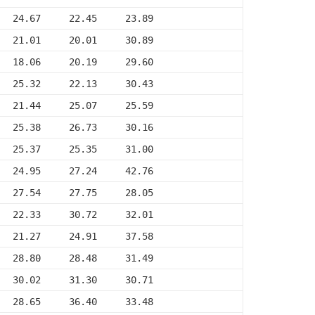
   24.67     22.45     23.89
   21.01     20.01     30.89
   18.06     20.19     29.60
   25.32     22.13     30.43
   21.44     25.07     25.59
   25.38     26.73     30.16
   25.37     25.35     31.00
   24.95     27.24     42.76
   27.54     27.75     28.05
   22.33     30.72     32.01
   21.27     24.91     37.58
   28.80     28.48     31.49
   30.02     31.30     30.71
   28.65     36.40     33.48