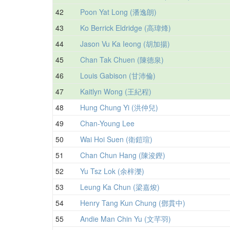
42
Poon Yat Long (潘逸朗)
43
Ko Berrick Eldridge (高瑋烽)
44
Jason Vu Ka Ieong (胡加揚)
45
Chan Tak Chuen (陳德泉)
46
Louis Gabison (甘沛倫)
47
Kaitlyn Wong (王紀程)
48
Hung Chung Yi (洪仲兒)
49
Chan-Young Lee
50
Wai Hoi Suen (衛鎧瑄)
51
Chan Chun Hang (陳浚鏗)
52
Yu Tsz Lok (余梓濼)
53
Leung Ka Chun (梁嘉焌)
54
Henry Tang Kun Chung (鄧貫中)
55
Andie Man Chin Yu (文芊羽)