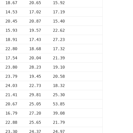
   18.67     20.65     15.92
   14.53     17.02     17.19
   20.45     20.87     15.40
   15.93     19.57     22.62
   18.91     17.43     27.23
   22.80     18.68     17.32
   17.54     20.04     21.39
   23.80     28.23     19.10
   23.79     19.45     20.58
   24.03     22.73     18.32
   21.41     29.81     25.30
   20.67     25.05     53.85
   16.79     27.20     39.08
   22.88     25.65     21.79
   23.30     24.37     24.97