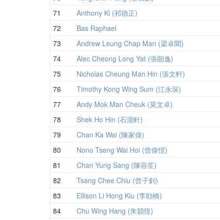
71
Anthony Ki (祁德正)
72
Bas Raphael
73
Andrew Leung Chap Man (梁卓聞)
74
Alec Cheong Long Yat (張朗逸)
75
Nicholas Cheung Man Hin (張文軒)
76
Timothy Kong Wing Sum (江永琛)
77
Andy Mok Man Cheuk (莫文卓)
78
Shek Ho Hin (石灝軒)
79
Chan Ka Wai (陳家偉)
80
Nono Tseng Wai Hoi (曾偉愷)
81
Chan Yung Sang (陳容笙)
82
Tsang Chee Chiu (曾子釗)
83
Ellison Li Hong Kiu (李劻橋)
84
Chu Wing Hang (朱穎恆)