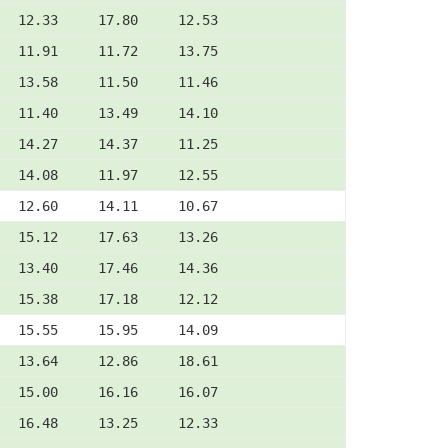
   12.33     17.80     12.53
   11.91     11.72     13.75
   13.58     11.50     11.46
   11.40     13.49     14.10
   14.27     14.37     11.25
   14.08     11.97     12.55
   12.60     14.11     10.67
   15.12     17.63     13.26
   13.40     17.46     14.36
   15.38     17.18     12.12
   15.55     15.95     14.09
   13.64     12.86     18.61
   15.00     16.16     16.07
   16.48     13.25     12.33