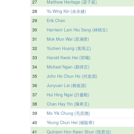
27
Matthew Heritage (梁子庭)
28
Yu Wing Kin (余永健)
29
Erik Chan
30
Harrison Lam Hiu Sang (林曉生)
31
Mok Mun Wai (莫滿懷)
32
Yuchen Huang (黄禹尘)
33
Harold Kwok Hei (郭曦)
34
Michael Ngan (顏律言)
35
John Ho Chun Ho (何進灝)
36
Junyuan Lai (赖俊源)
37
Hui Hing Ngai (許慶毅)
38
Chan Hay Yin (陳希言)
39
Mo Yik Chung (毛奕聰)
40
Yeung Chun Hei (楊駿希)
41
Quinson Hon Kwan Shun (韓君信)