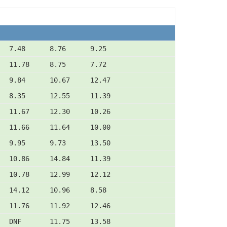
   7.48      8.76      9.25
   11.78     8.75      7.72
   9.84      10.67     12.47
   8.35      12.55     11.39
   11.67     12.30     10.26
   11.66     11.64     10.00
   9.95      9.73      13.50
   10.86     14.84     11.39
   10.78     12.99     12.12
   14.12     10.96     8.58
   11.76     11.92     12.46
   DNF       11.75     13.58