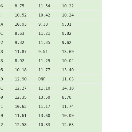
06     8.75      11.54     10.22
2      10.52     10.42     10.24
14     10.93     9.38      9.31
01     8.63      11.21     9.82
52     9.32      11.35     9.62
83     11.87     9.51      13.69
33     8.92      11.29     10.04
95     10.18     11.77     13.40
19     12.90     DNF       11.03
81     12.27     11.10     14.18
49     12.35     13.50     8.70
41     10.63     11.17     11.74
59     11.61     13.60     10.09
52     12.58     10.83     12.63