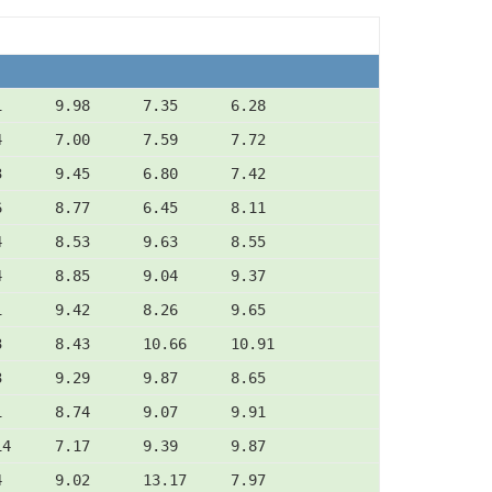
1      9.98      7.35      6.28
4      7.00      7.59      7.72
3      9.45      6.80      7.42
6      8.77      6.45      8.11
4      8.53      9.63      8.55
4      8.85      9.04      9.37
1      9.42      8.26      9.65
3      8.43      10.66     10.91
3      9.29      9.87      8.65
1      8.74      9.07      9.91
14     7.17      9.39      9.87
4      9.02      13.17     7.97