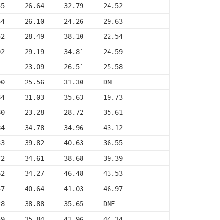
55     26.64     32.79     24.52
34     26.10     24.26     29.63
52     28.49     38.10     22.54
02     29.19     34.81     24.59
       23.09     26.51     25.58
90     25.56     31.30     DNF
84     31.03     35.63     19.73
80     23.28     28.72     35.61
84     34.78     34.96     43.12
33     39.82     40.63     36.55
72     34.61     38.68     39.39
62     34.27     46.48     43.53
57     40.64     41.03     46.97
28     38.88     35.65     DNF
59     35.84     41.96     44.34