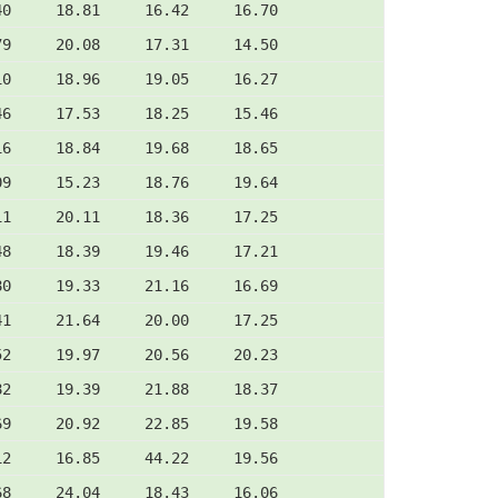
40     18.81     16.42     16.70
79     20.08     17.31     14.50
10     18.96     19.05     16.27
46     17.53     18.25     15.46
16     18.84     19.68     18.65
09     15.23     18.76     19.64
11     20.11     18.36     17.25
48     18.39     19.46     17.21
80     19.33     21.16     16.69
41     21.64     20.00     17.25
52     19.97     20.56     20.23
82     19.39     21.88     18.37
69     20.92     22.85     19.58
12     16.85     44.22     19.56
68     24.04     18.43     16.06