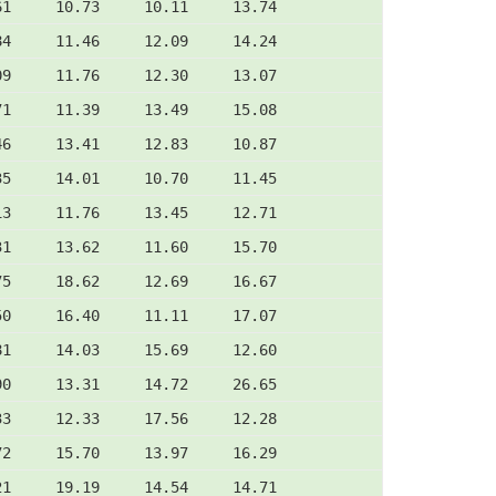
61     10.73     10.11     13.74
84     11.46     12.09     14.24
09     11.76     12.30     13.07
71     11.39     13.49     15.08
46     13.41     12.83     10.87
35     14.01     10.70     11.45
13     11.76     13.45     12.71
31     13.62     11.60     15.70
75     18.62     12.69     16.67
50     16.40     11.11     17.07
81     14.03     15.69     12.60
90     13.31     14.72     26.65
33     12.33     17.56     12.28
72     15.70     13.97     16.29
21     19.19     14.54     14.71