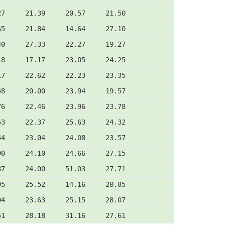
27     21.39     20.57     21.50
65     21.84     14.64     27.10
40     27.33     22.27     19.27
18     17.17     23.05     24.25
17     22.62     22.23     23.35
48     20.00     23.94     19.57
76     22.46     23.96     23.78
53     22.37     25.63     24.32
44     23.04     24.08     23.57
90     24.10     24.66     27.15
87     24.00     51.03     27.71
95     25.52     14.16     20.85
04     23.63     25.15     28.07
51     28.18     31.16     27.61