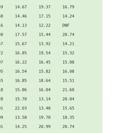
59     14.67     19.37     16.79
48     14.46     17.15     14.24
16     14.13     12.22     DNF
40     17.57     15.44     20.74
57     15.67     13.92     14.21
72     16.85     19.54     15.32
97     16.22     16.45     15.88
95     16.54     15.82     16.08
55     16.85     18.64     15.51
18     15.86     16.04     21.60
28     15.70     13.14     20.04
01     22.03     13.48     15.65
99     13.58     19.70     18.35
01     14.25     20.99     20.74