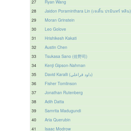
27
Ryan Wang
28
Jaidon Poraminthara Lin (เจเดิ้น ปรมินทร์ หลิน)
29
Moran Grinstein
30
Leo Golove
31
Hrishikesh Kakati
32
Austin Chen
33
Tsukasa Sano (佐野司)
34
Kenji Gipson-Nahman
35
David Karalli (داود قراعلي)
36
Fisher Tomlinson
37
Jonathan Rutenberg
38
Adih Datta
39
Samrita Madugundi
40
Aria Querubin
41
Isaac Modrow