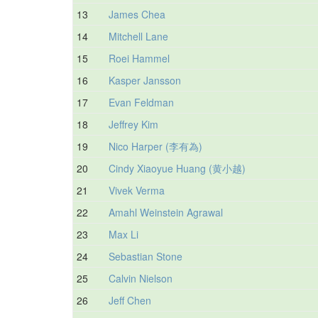
13
James Chea
14
Mitchell Lane
15
Roei Hammel
16
Kasper Jansson
17
Evan Feldman
18
Jeffrey Kim
19
Nico Harper (李有為)
20
Cindy Xiaoyue Huang (黄小越)
21
Vivek Verma
22
Amahl Weinstein Agrawal
23
Max Li
24
Sebastian Stone
25
Calvin Nielson
26
Jeff Chen