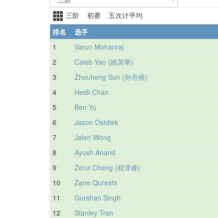
三阶 初赛 五次计平均
排名
选手
1
Varun Mohanraj
2
Caleb Yao (姚英華)
3
Zhouheng Sun (孙舟横)
4
Heidi Chan
5
Ben Yu
6
Jason Ostdiek
7
Jalen Wong
8
Ayush Anand
9
Zerui Cheng (程泽睿)
10
Zane Qureshi
11
Gurshan Singh
12
Stanley Tran