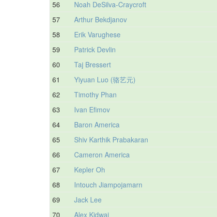
56
Noah DeSilva-Craycroft
57
Arthur Bekdjanov
58
Erik Varughese
59
Patrick Devlin
60
Taj Bressert
61
Yiyuan Luo (骆艺元)
62
Timothy Phan
63
Ivan Efimov
64
Baron America
65
Shiv Karthik Prabakaran
66
Cameron America
67
Kepler Oh
68
Intouch Jiampojamarn
69
Jack Lee
70
Alex Kidwai