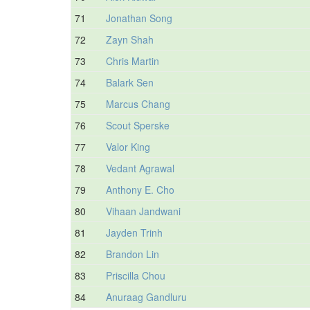
71
Jonathan Song
72
Zayn Shah
73
Chris Martin
74
Balark Sen
75
Marcus Chang
76
Scout Sperske
77
Valor King
78
Vedant Agrawal
79
Anthony E. Cho
80
Vihaan Jandwani
81
Jayden Trinh
82
Brandon Lin
83
Priscilla Chou
84
Anuraag Gandluru