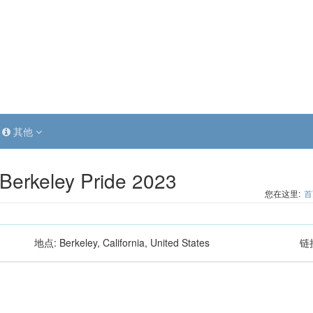
其他
 Berkeley Pride 2023
您在这里:
首
地点:
Berkeley, California, United States
链