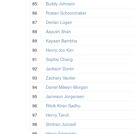
85
Buddy Johnson
86
Rowan Schoonmaker
87
Declan Logan
88
Aayush Shah
89
Kayaan Bambha
90
Henry Joo Kim
91
Sophie Chang
92
Jackson Doren
93
Zachary Vautier
94
Daniel Milwyn-Morgan
95
Jameson Jorgensen
96
Ritvik Kiran Sadhu
97
Henry Taroli
98
Shrihan Juvvadi
99
Henry Ferensen