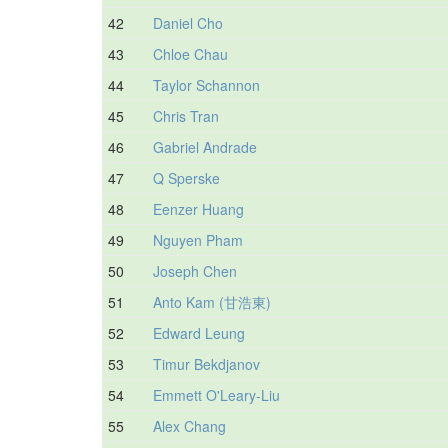
42
Daniel Cho
43
Chloe Chau
44
Taylor Schannon
45
Chris Tran
46
Gabriel Andrade
47
Q Sperske
48
Eenzer Huang
49
Nguyen Pham
50
Joseph Chen
51
Anto Kam (甘浩東)
52
Edward Leung
53
Timur Bekdjanov
54
Emmett O'Leary-Liu
55
Alex Chang