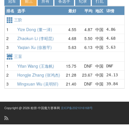
冠军
前三
所有
各选手
纪录
打乱
排名
选手
最好
平均
地区
详情
三阶
1
Yize Dong (董一泽)
4.55
4.87
中国
4.86     
2
Zhaokun Li (李昭昆)
4.68
5.50
中国
4.68     
3
Yaqian Xu (徐雅芊)
5.63
6.13
中国
5.63     
三盲
1
Yifan Wang (王逸帆)
15.75
DNF
中国
DNF      
2
Hongjie Zhang (张鸿杰)
21.28
23.67
中国
24.13    
3
Mingxuan Wu (吴明轩)
21.40
DNF
中国
39.84    
Copyright @ 2026 粗饼·中国魔方赛事网
京ICP备2021016168号