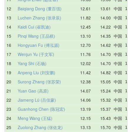
12
Baiqiang Dong (董百强)
12.61
13.61
中国
13.
13
Luchen Zhang (张录辰)
11.82
14.00
中国
12.
14
Kaidi Cui (崔凯迪)
12.45
14.22
中国
12.
15
Pinqi Wang (王品棋)
13.10
14.35
中国
13.
16
Hongyuan Fu (傅泓源)
12.70
14.62
中国
12.
17
Wenjun Yu (于文军)
11.76
14.70
中国
14.
18
Yang Shi (石杨)
12.02
14.70
中国
12.
19
Anpeng Liu (刘安鹏)
11.42
14.82
中国
11.
20
Surong Zhang (张苏荣)
12.38
15.05
中国
14.
21
Yuan Gao (高原)
14.07
15.24
中国
14.
22
Jiameng Lü (吕佳蒙)
14.06
15.32
中国
14.
23
Guanhong Chen (陈冠宏)
13.19
15.37
中国
13.
24
Meng Wang (王猛)
12.15
15.43
中国
12.
25
Zuolong Zhang (张佐龙)
13.13
15.70
中国
16.