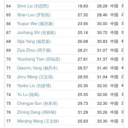
64
Simo Liu (刘思黙)
18.83
28.28
中国
30.
65
Xiran Luo (罗熙然)
27.32
28.46
中国
29.
66
Yuqian Wei (魏语谦)
23.95
30.00
中国
33.
67
Junhang Shi (史骏航)
25.16
30.72
中国
33.
68
Sijia Yang (杨思嘉)
26.68
30.83
中国
49.
69
Ziya Zhou (周子雅)
28.21
31.07
中国
29.
70
Youcheng Tian (田祐丞)
27.81
31.37
中国
31.
71
Qiaomu Yang (杨乔木)
28.57
31.40
中国
44.
72
Jinru Wang (王近儒)
28.55
31.94
中国
28.
73
Yanbo Liu (刘彦博)
20.30
32.00
中国
43.
74
Yu Lu (陆禹)
25.55
32.06
中国
35.
75
Chengze Sun (孙承泽)
29.73
32.30
中国
29.
76
Ziming Deng (邓梓铭)
31.29
33.26
中国
36.
77
Wenjing Wang (王文静)
25.63
33.30
中国
25.