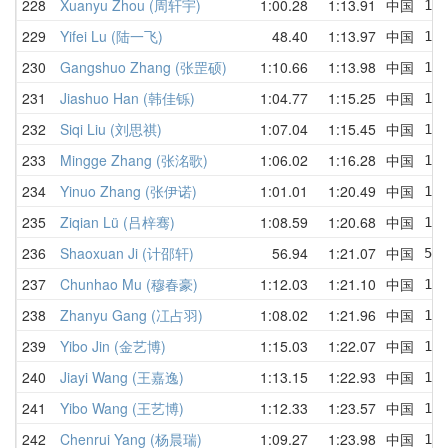
228
Xuanyu Zhou (周轩宇)
1:00.28
1:13.91
中国
1:
229
Yifei Lu (陆一飞)
48.40
1:13.97
中国
1:
230
Gangshuo Zhang (张罡硕)
1:10.66
1:13.98
中国
1:
231
Jiashuo Han (韩佳铄)
1:04.77
1:15.25
中国
1:
232
Siqi Liu (刘思祺)
1:07.04
1:15.45
中国
1:
233
Mingge Zhang (张洺歌)
1:06.02
1:16.28
中国
1:
234
Yinuo Zhang (张伊诺)
1:01.01
1:20.49
中国
1:
235
Ziqian Lü (吕梓骞)
1:08.59
1:20.68
中国
1:
236
Shaoxuan Ji (计邵轩)
56.94
1:21.07
中国
56
237
Chunhao Mu (穆春豪)
1:12.03
1:21.10
中国
1:
238
Zhanyu Gang (冮占羽)
1:08.02
1:21.96
中国
1:
239
Yibo Jin (金艺博)
1:15.03
1:22.07
中国
1:
240
Jiayi Wang (王嘉逸)
1:13.15
1:22.93
中国
1:
241
Yibo Wang (王艺博)
1:12.33
1:23.57
中国
1:
242
Chenrui Yang (杨晨瑞)
1:09.27
1:23.98
中国
1: