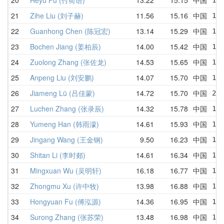
21
Zihe Liu (刘子赫)
11.56
15.16
中国
18.
22
Guanhong Chen (陈冠宏)
13.14
15.29
中国
13.
23
Bochen Jiang (姜柏辰)
14.00
15.42
中国
15.
24
Zuolong Zhang (张佐龙)
14.53
15.65
中国
16.
25
Anpeng Liu (刘安鹏)
14.07
15.70
中国
15.
26
Jiameng Lü (吕佳蒙)
14.72
15.70
中国
20.
27
Luchen Zhang (张录辰)
14.32
15.78
中国
16.
28
Yumeng Han (韩雨濛)
14.61
15.93
中国
17.
29
Jingang Wang (王金钢)
9.50
16.23
中国
12.
30
Shitan Li (李时郯)
14.61
16.34
中国
16.
31
Mingxuan Wu (吴明轩)
16.18
16.77
中国
17.
32
Zhongmu Xu (许中牧)
13.98
16.88
中国
17.
33
Hongyuan Fu (傅泓源)
14.36
16.95
中国
19.
34
Surong Zhang (张苏荣)
13.48
16.98
中国
17.