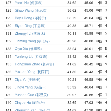
127
Yanxi He (何彦希)
34.62
45.06
中国
34.
128
Sihao Wang (王思淏)
36.62
45.06
中国
36.
129
Boyu Deng (邓博予)
38.79
45.64
中国
43.
130
Siyan Ding (丁思嫣)
40.38
45.71
中国
41.
131
Zhengyi Li (李政逸)
40.11
45.98
中国
54.
132
Jinming Yang (杨谨铭)
43.28
46.00
中国
48.
133
Qiya Xiu (修琪雅)
38.24
46.01
中国
DNF
134
Yunfeng Liu (刘蕴锋)
33.42
46.12
中国
48.
135
Hongxuan Zhao (赵鸿轩)
41.62
46.42
中国
50.
136
Yuxuan Yang (杨雨轩)
41.86
46.43
中国
49.
137
Xiya Yu (于曦雅)
40.21
46.58
中国
40.
138
Jingyi Yang (杨晶一)
35.32
46.64
中国
1:2
139
Yuchen Guo (郭昱辰)
39.97
46.85
中国
1:1
140
Xinyue Hu (胡欣乐)
32.65
47.03
中国
44.
141
Zhengxin Yan (闫政欣)
44.69
47.28
中国
45.