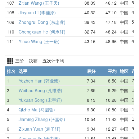
107
Zitian Wang (王子天)
38.09
46.12
中国
52.
108
Jiayuan Li (李佳原)
40.32
47.10
中国
41.
109
Zhongrui Dong (东忠睿)
39.43
47.18
中国
54.
110
Chengxuan He (何承轩)
32.74
48.24
中国
49.
111
Yinuo Wang (王一诺)
43.16
48.96
中国
43.
三阶 决赛 五次计平均
排名
选手
最好
平均
地区
详
1
Yezhen Han (韩业臻)
7.34
8.50
中国
7.5
2
Weihao Kong (孔维浩)
7.65
9.29
中国
10.
3
Yuxuan Song (宋宇轩)
8.13
10.28
中国
10.
4
Qizhe Ma (马启哲)
9.30
10.80
中国
10.
5
Jiaming Zhang (张嘉铭)
10.54
11.43
中国
11.
6
Zixuan Yuan (袁子轩)
9.04
12.27
中国
9.0
7
Zhongao Yu (于中奥)
11.84
12.48
中国
12.