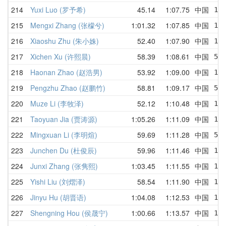
214
Yuxi Luo (罗予希)
45.14
1:07.75
中国
1:2
215
Mengxi Zhang (张檬兮)
1:01.32
1:07.85
中国
1:
216
Xiaoshu Zhu (朱小姝)
52.40
1:07.90
中国
1:0
217
Xichen Xu (许熙晨)
58.39
1:08.61
中国
58
218
Haonan Zhao (赵浩男)
53.92
1:09.00
中国
1:
219
Pengzhu Zhao (赵鹏竹)
58.81
1:09.17
中国
58
220
Muze Li (李牧泽)
52.12
1:10.48
中国
1:1
221
Taoyuan Jia (贾涛源)
1:05.26
1:11.09
中国
1:
222
Mingxuan Li (李明煊)
59.69
1:11.28
中国
59
223
Junchen Du (杜俊辰)
59.96
1:11.46
中国
1:
224
Junxi Zhang (张隽熙)
1:03.45
1:11.55
中国
1:
225
Yishi Liu (刘熠泽)
58.54
1:11.90
中国
1:
226
Jinyu Hu (胡晋语)
1:04.08
1:12.53
中国
1:
227
Shengning Hou (侯晟宁)
1:00.66
1:13.57
中国
1: