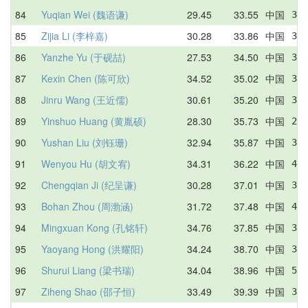
84
Yuqian Wei (魏语谦)
29.45
33.55
中国
38.
85
Zijia Li (李梓嘉)
30.28
33.86
中国
33.
86
Yanzhe Yu (于砚喆)
27.53
34.50
中国
37.
87
Kexin Chen (陈可欣)
34.52
35.02
中国
35.
88
Jinru Wang (王近儒)
30.61
35.20
中国
30.
89
Yinshuo Huang (黄胤硕)
28.30
35.73
中国
28.
90
Yushan Liu (刘钰珊)
32.94
35.87
中国
34.
91
Wenyou Hu (胡文宥)
34.31
36.22
中国
41.
92
Chengqian Ji (纪呈谦)
30.28
37.01
中国
36.
93
Bohan Zhou (周渤涵)
31.72
37.48
中国
43.
94
Mingxuan Kong (孔铭轩)
34.76
37.85
中国
39.
95
Yaoyang Hong (洪耀阳)
34.24
38.70
中国
37.
96
Shurui Liang (梁书瑞)
34.04
38.96
中国
57.
97
Ziheng Shao (邵子恒)
33.49
39.39
中国
37.