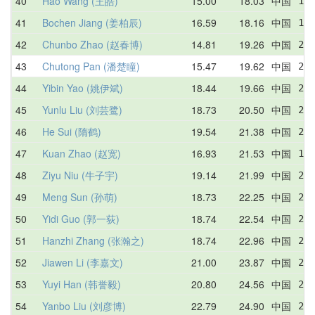
40
Hao Wang (王皓)
15.00
18.03
中国
17.
41
Bochen Jiang (姜柏辰)
16.59
18.16
中国
17.
42
Chunbo Zhao (赵春博)
14.81
19.26
中国
23.
43
Chutong Pan (潘楚瞳)
15.47
19.62
中国
22.
44
Yibin Yao (姚伊斌)
18.44
19.66
中国
25.
45
Yunlu Liu (刘芸鹭)
18.73
20.50
中国
21.
46
He Sui (隋鹤)
19.54
21.38
中国
22.
47
Kuan Zhao (赵宽)
16.93
21.53
中国
16.
48
Ziyu Niu (牛子宇)
19.14
21.99
中国
20.
49
Meng Sun (孙萌)
18.73
22.25
中国
26.
50
Yidi Guo (郭一荻)
18.74
22.54
中国
23.
51
Hanzhi Zhang (张瀚之)
18.74
22.96
中国
22.
52
Jiawen Li (李嘉文)
21.00
23.87
中国
23.
53
Yuyi Han (韩誉毅)
20.80
24.56
中国
25.
54
Yanbo Liu (刘彦博)
22.79
24.90
中国
27.