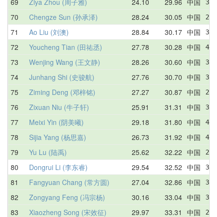
69
Ziya Zhou (周子雅)
24.10
29.96
中国
33.
70
Chengze Sun (孙承泽)
28.24
30.05
中国
28.
71
Ao Liu (刘澳)
28.84
30.17
中国
30.
72
Youcheng Tian (田祐丞)
27.78
30.28
中国
41.
73
Wenjing Wang (王文静)
28.26
30.60
中国
31.
74
Junhang Shi (史骏航)
27.76
30.70
中国
32.
75
Ziming Deng (邓梓铭)
27.27
30.87
中国
29.
76
Zixuan Niu (牛子轩)
25.91
31.31
中国
35.
77
Meixi Yin (阴美曦)
29.18
31.80
中国
41.
78
Sijia Yang (杨思嘉)
26.73
31.92
中国
42.
79
Yu Lu (陆禹)
25.62
32.22
中国
25.
80
Dongrui Li (李东睿)
29.54
32.52
中国
33.
81
Fangyuan Chang (常方圆)
27.04
32.86
中国
31.
82
Zongyang Feng (冯宗杨)
30.16
33.04
中国
31
83
Xiaozheng Song (宋效征)
29.97
33.31
中国
29.