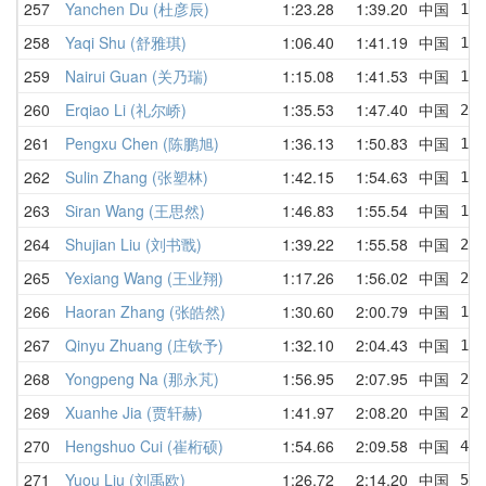
257
Yanchen Du (杜彦辰)
1:23.28
1:39.20
中国
1:
258
Yaqi Shu (舒雅琪)
1:06.40
1:41.19
中国
1:
259
Nairui Guan (关乃瑞)
1:15.08
1:41.53
中国
1:
260
Erqiao Li (礼尔峤)
1:35.53
1:47.40
中国
2:
261
Pengxu Chen (陈鹏旭)
1:36.13
1:50.83
中国
1:
262
Sulin Zhang (张塑林)
1:42.15
1:54.63
中国
1:
263
Siran Wang (王思然)
1:46.83
1:55.54
中国
1:
264
Shujian Liu (刘书戬)
1:39.22
1:55.58
中国
2:
265
Yexiang Wang (王业翔)
1:17.26
1:56.02
中国
2:
266
Haoran Zhang (张皓然)
1:30.60
2:00.79
中国
1:
267
Qinyu Zhuang (庄钦予)
1:32.10
2:04.43
中国
1:
268
Yongpeng Na (那永芃)
1:56.95
2:07.95
中国
2:
269
Xuanhe Jia (贾轩赫)
1:41.97
2:08.20
中国
2:3
270
Hengshuo Cui (崔桁硕)
1:54.66
2:09.58
中国
4:
271
Yuou Liu (刘禹欧)
1:26.72
2:14.20
中国
5: