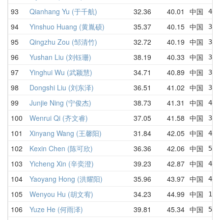
93
Qianhang Yu (于千航)
32.36
40.01
中国
42.
94
Yinshuo Huang (黄胤硕)
35.37
40.15
中国
38.
95
Qingzhu Zou (邹清竹)
32.72
40.19
中国
34.
96
Yushan Liu (刘钰珊)
38.19
40.33
中国
38.
97
Yinghui Wu (武颖慧)
34.71
40.89
中国
34.
98
Dongshi Liu (刘东泽)
36.51
41.02
中国
38.
99
Junjie Ning (宁俊杰)
38.73
41.31
中国
41.
100
Wenrui Qi (齐文睿)
37.05
41.58
中国
38.
101
Xinyang Wang (王馨阳)
31.84
42.05
中国
43.
102
Kexin Chen (陈可欣)
36.36
42.06
中国
51.
103
Yicheng Xin (辛奕澄)
39.23
42.87
中国
46.
104
Yaoyang Hong (洪耀阳)
35.96
43.97
中国
46.
105
Wenyou Hu (胡文宥)
34.23
44.99
中国
1:1
106
Yuze He (何雨泽)
39.81
45.34
中国
52.