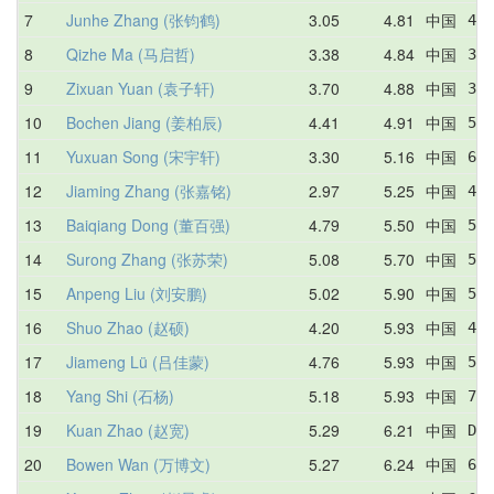
7
Junhe Zhang (张钧鹤)
3.05
4.81
中国
4.7
8
Qizhe Ma (马启哲)
3.38
4.84
中国
3.8
9
Zixuan Yuan (袁子轩)
3.70
4.88
中国
3.7
10
Bochen Jiang (姜柏辰)
4.41
4.91
中国
5.1
11
Yuxuan Song (宋宇轩)
3.30
5.16
中国
6.0
12
Jiaming Zhang (张嘉铭)
2.97
5.25
中国
4.7
13
Baiqiang Dong (董百强)
4.79
5.50
中国
5.3
14
Surong Zhang (张苏荣)
5.08
5.70
中国
5.2
15
Anpeng Liu (刘安鹏)
5.02
5.90
中国
5.0
16
Shuo Zhao (赵硕)
4.20
5.93
中国
4.2
17
Jiameng Lü (吕佳蒙)
4.76
5.93
中国
5.5
18
Yang Shi (石杨)
5.18
5.93
中国
7.0
19
Kuan Zhao (赵宽)
5.29
6.21
中国
DNF
20
Bowen Wan (万博文)
5.27
6.24
中国
6.6