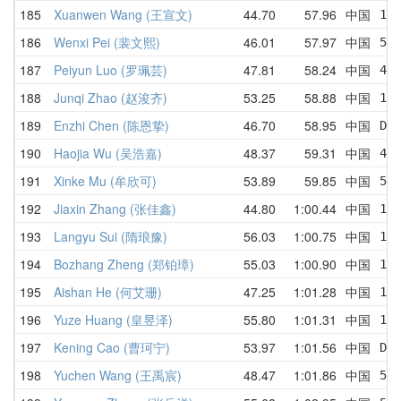
185
Xuanwen Wang (王宣文)
44.70
57.96
中国
1:1
186
Wenxi Pei (裴文熙)
46.01
57.97
中国
59.
187
Peiyun Luo (罗珮芸)
47.81
58.24
中国
47
188
Junqi Zhao (赵浚齐)
53.25
58.88
中国
1:
189
Enzhi Chen (陈恩挚)
46.70
58.95
中国
DNF
190
Haojia Wu (吴浩嘉)
48.37
59.31
中国
48.
191
Xinke Mu (牟欣可)
53.89
59.85
中国
53.
192
Jiaxin Zhang (张佳鑫)
44.80
1:00.44
中国
1:0
193
Langyu Sui (隋琅豫)
56.03
1:00.75
中国
1:0
194
Bozhang Zheng (郑铂璋)
55.03
1:00.90
中国
1:
195
Aishan He (何艾珊)
47.25
1:01.28
中国
1:
196
Yuze Huang (皇昱泽)
55.80
1:01.31
中国
1:4
197
Kening Cao (曹珂宁)
53.97
1:01.56
中国
DNF
198
Yuchen Wang (王禹宸)
48.47
1:01.86
中国
53