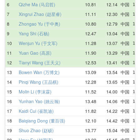
6
Qizhe Ma (马启哲)
10.81
12.14
中国
10.
7
Xingrui Zhao (赵星睿)
11.11
12.30
中国
12.
8
Zhongao Yu (于中奥)
10.80
12.79
中国
13.
9
Yang Shi (石杨)
12.47
13.04
中国
13.
10
Wenjun Yu (于文军)
11.28
13.07
中国
13.
11
Yuan Gao (高原)
11.90
13.29
中国
12.
12
Tianyi Wang (王天义)
12.53
13.41
中国
12.
13
Bowen Wan (万博文)
13.09
13.54
中国
16.
14
Pinqi Wang (王品棋)
12.28
13.65
中国
16.
15
Molin Li (李沫霖)
11.52
14.00
中国
16.
16
Yunhan Yao (姚云瀚)
13.48
14.06
中国
14.
17
Kaidi Cui (崔凯迪)
11.82
14.22
中国
14.
18
Baiqiang Dong (董百强)
12.10
14.42
中国
13.
19
Shuo Zhao (赵硕)
13.77
15.04
中国
16.
20
Heyu Fu (付荷语)
13.22
15.15
中国
16.