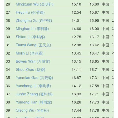
26
Mingxuan Wu (吴明轩)
15.10
15.80
中国
15.
27
Heyu Fu (付荷语)
12.54
15.87
中国
16.
28
Zhongmu Xu (许中牧)
14.01
15.95
中国
16.
29
Minghan Li (李明瀚)
14.60
16.00
中国
17.
30
Shitan Li (李时郯)
12.75
16.17
中国
12.
31
Tianyi Wang (王天义)
12.98
16.42
中国
15.
32
Molin Li (李沫霖)
13.45
16.47
中国
21.
33
Bowen Wan (万博文)
13.15
16.65
中国
18.
34
Shuo Zhao (赵硕)
14.11
16.71
中国
14.
35
Yunmiao Gao (高云淼)
16.87
17.31
中国
17.
36
Yuncheng Li (李昀承)
14.12
17.58
中国
18.
37
Junhe Zhang (张钧鹤)
16.93
17.71
中国
18.
38
Yumeng Han (韩雨濛)
16.26
17.73
中国
17.
39
Qisong Wu (吴奇松)
17.44
17.78
中国
17.