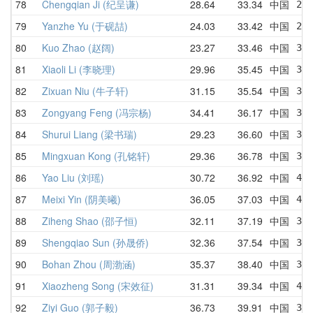
78
Chengqian Ji (纪呈谦)
28.64
33.34
中国
28.
79
Yanzhe Yu (于砚喆)
24.03
33.42
中国
29.
80
Kuo Zhao (赵阔)
23.27
33.46
中国
31.
81
Xiaoli Li (李晓理)
29.96
35.45
中国
39.
82
Zixuan Niu (牛子轩)
31.15
35.54
中国
35.
83
Zongyang Feng (冯宗杨)
34.41
36.17
中国
37.
84
Shurui Liang (梁书瑞)
29.23
36.60
中国
39.
85
Mingxuan Kong (孔铭轩)
29.36
36.78
中国
32.
86
Yao Liu (刘瑶)
30.72
36.92
中国
41
87
Meixi Yin (阴美曦)
36.05
37.03
中国
40.
88
Ziheng Shao (邵子恒)
32.11
37.19
中国
39.
89
Shengqiao Sun (孙晟侨)
32.36
37.54
中国
36.
90
Bohan Zhou (周渤涵)
35.37
38.40
中国
38.
91
Xiaozheng Song (宋效征)
31.31
39.34
中国
43.
92
Ziyi Guo (郭子毅)
36.73
39.91
中国
36.