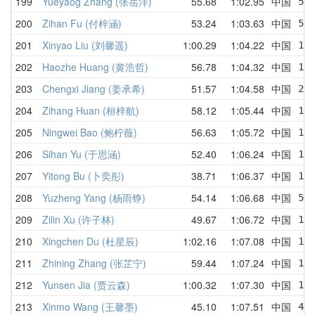
199
Yueyaog Zhang (张岳洋)
55.68
1:02.95
中国
55
200
Zihan Fu (付梓涵)
53.24
1:03.63
中国
59
201
Xinyao Liu (刘馨遥)
1:00.29
1:04.22
中国
1:
202
Haozhe Huang (黄浩哲)
56.78
1:04.32
中国
1:
203
Chengxi Jiang (姜承希)
51.57
1:04.58
中国
2:
204
Zihang Huan (桓梓航)
58.12
1:05.44
中国
1:
205
Ningwei Bao (鲍柠薇)
56.63
1:05.72
中国
1:
206
Sihan Yu (于思涵)
52.40
1:06.24
中国
1:
207
Yitong Bu (卜奕彤)
38.71
1:06.37
中国
1:
208
Yuzheng Yang (杨雨铮)
54.14
1:06.68
中国
54.
209
Zilin Xu (许子林)
49.67
1:06.72
中国
1:
210
Xingchen Du (杜星辰)
1:02.16
1:07.08
中国
1:
211
Zhining Zhang (张芷宁)
59.44
1:07.24
中国
1:1
212
Yunsen Jia (贾云森)
1:00.32
1:07.30
中国
1:
213
Xinmo Wang (王馨墨)
45.10
1:07.51
中国
45.