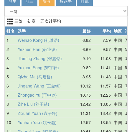
冠军
前三
所有
各选手
打乱
三阶 初赛 五次计平均
排名
选手
最好
平均
地区
详
1
Weihao Kong (孔维浩)
6.82
7.59
中国
7.1
2
Yezhen Han (韩业臻)
6.69
9.57
中国
9.4
3
Jiaming Zhang (张嘉铭)
9.10
11.08
中国
11.
4
Yuxuan Song (宋宇轩)
9.82
11.41
中国
9.8
5
Qizhe Ma (马启哲)
8.95
11.43
中国
12.
6
Jingang Wang (王金钢)
10.12
11.57
中国
11.
7
Zhongao Yu (于中奥)
10.75
12.25
中国
12.
8
Zihe Liu (刘子赫)
12.42
13.05
中国
13.
9
Zixuan Yuan (袁子轩)
11.31
13.42
中国
14.
10
Yunhan Yao (姚云瀚)
12.57
13.55
中国
14.
11
Xingrui Zhao (赵星睿)
10.63
13.60
中国
10.