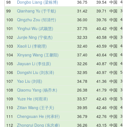
98
Dongbo Liang (梁栋博)
36.75
39.54
中国
41.
99
Qianhang Yu (于千航)
31.42
39.71
中国
38.
100
Qingzhu Zou (邹清竹)
36.00
39.76
中国
41.
101
Yinghui Wu (武颖慧)
37.75
40.42
中国
43.
102
Junjie Ning (宁俊杰)
32.33
40.58
中国
33.
103
Xiaoli Li (李晓理)
32.40
40.59
中国
49.
104
Xinyang Wang (王馨阳)
37.40
40.64
中国
47.
105
Jiayuan Li (李佳原)
32.26
40.87
中国
43
106
Dongshi Liu (刘东泽)
32.95
40.97
中国
58.
107
Yao Liu (刘瑶)
34.78
41.36
中国
34.
108
Qiaomu Yang (杨乔木)
26.38
41.79
中国
35.
109
Yuze He (何雨泽)
33.57
42.43
中国
55.
110
Zitian Wang (王子天)
39.95
42.46
中国
43.
111
Chengxuan He (何承轩)
36.79
42.76
中国
37.
112
Zhongrui Dong (东忠睿)
36.26
43.15
中国
45.