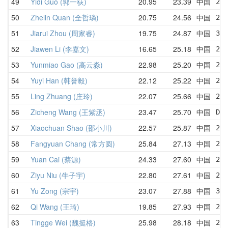
49
Yidi Guo (郭一荻)
20.95
23.39
中国
20.
50
Zhelin Quan (全哲璘)
20.75
24.56
中国
20.
51
Jiarui Zhou (周家睿)
19.75
24.87
中国
31.
52
Jiawen Li (李嘉文)
16.65
25.18
中国
29.
53
Yunmiao Gao (高云淼)
22.98
25.20
中国
25.
54
Yuyi Han (韩誉毅)
22.12
25.22
中国
27.
55
Ling Zhuang (庄玲)
22.07
25.66
中国
22.
56
Zicheng Wang (王紫丞)
23.47
25.70
中国
DNF
57
Xiaochuan Shao (邵小川)
22.57
25.87
中国
26.
58
Fangyuan Chang (常方圆)
25.84
27.13
中国
26.
59
Yuan Cai (蔡源)
24.33
27.60
中国
26.
60
Ziyu Niu (牛子宇)
22.80
27.61
中国
22.
61
Yu Zong (宗宇)
23.07
27.88
中国
30.
62
Qi Wang (王琦)
19.85
27.93
中国
27.
63
Tingge Wei (魏挺格)
25.98
28.18
中国
26.