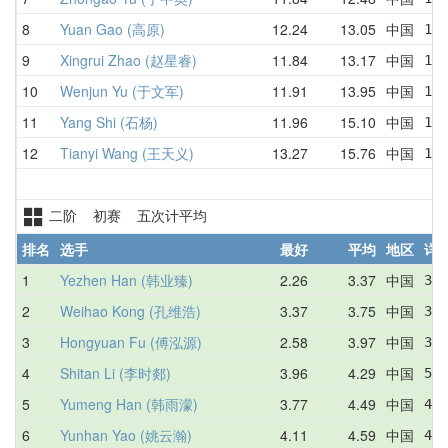
8
Yuan Gao (高原)
12.24
13.05
中国
14.
9
Xingrui Zhao (赵星睿)
11.84
13.17
中国
12.
10
Wenjun Yu (于文军)
11.91
13.95
中国
13.
11
Yang Shi (石杨)
11.96
15.10
中国
15.
12
Tianyi Wang (王天义)
13.27
15.76
中国
17.
二阶 初赛 五次计平均
排名
选手
最好
平均
地区
详
1
Yezhen Han (韩业臻)
2.26
3.37
中国
3.7
2
Weihao Kong (孔维浩)
3.37
3.75
中国
3.5
3
Hongyuan Fu (傅泓源)
2.58
3.97
中国
3.8
4
Shitan Li (李时郯)
3.96
4.29
中国
5.3
5
Yumeng Han (韩雨濛)
3.77
4.49
中国
4.5
6
Yunhan Yao (姚云瀚)
4.11
4.59
中国
4.6