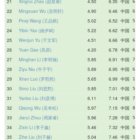
21
Xingrui Zhao (赵星睿)
4.50
6.35
中国
6.4
22
Mingxuan Wu (吴明轩)
4.90
6.46
中国
6.4
23
Pinqi Wang (王品棋)
5.02
6.52
中国
5.0
24
Yibin Yao (姚伊斌)
5.22
6.62
中国
5.9
25
Wenjun Yu (于文军)
4.51
6.66
中国
6.6
26
Yuan Gao (高原)
4.20
6.78
中国
6.4
27
Minghan Li (李明瀚)
5.85
6.91
中国
7.3
28
Ziyu Niu (牛子宇)
5.89
6.95
中国
6.8
29
Xiran Luo (罗熙然)
5.65
6.99
中国
10.
30
Simo Liu (刘思黙)
5.85
7.01
中国
5.8
31
Yanbo Liu (刘彦博)
6.11
7.14
中国
7.9
32
Qisong Wu (吴奇松)
5.97
7.15
中国
8.3
33
Jiarui Zhou (周家睿)
5.96
7.28
中国
5.9
34
Zixin Li (李子鑫)
5.46
7.32
中国
6.4
35
Zihe Liu (刘子赫)
5.04
7.46
中国
15.