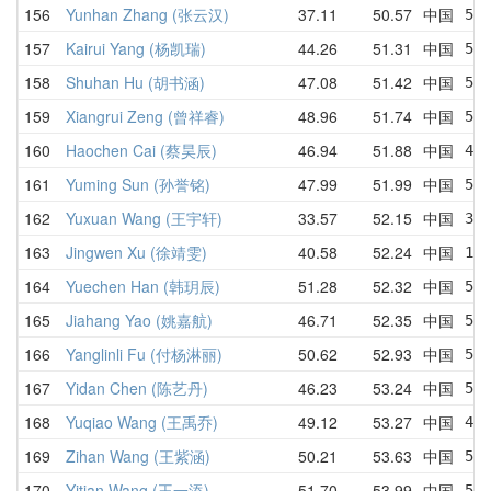
156
Yunhan Zhang (张云汉)
37.11
50.57
中国
53.
157
Kairui Yang (杨凯瑞)
44.26
51.31
中国
55.
158
Shuhan Hu (胡书涵)
47.08
51.42
中国
55.
159
Xiangrui Zeng (曾祥睿)
48.96
51.74
中国
51.
160
Haochen Cai (蔡昊辰)
46.94
51.88
中国
46.
161
Yuming Sun (孙誉铭)
47.99
51.99
中国
53.
162
Yuxuan Wang (王宇轩)
33.57
52.15
中国
33.
163
Jingwen Xu (徐靖雯)
40.58
52.24
中国
1:1
164
Yuechen Han (韩玥辰)
51.28
52.32
中国
52.
165
Jiahang Yao (姚嘉航)
46.71
52.35
中国
52.
166
Yanglinli Fu (付杨淋丽)
50.62
52.93
中国
50.
167
Yidan Chen (陈艺丹)
46.23
53.24
中国
53
168
Yuqiao Wang (王禹乔)
49.12
53.27
中国
49.
169
Zihan Wang (王紫涵)
50.21
53.63
中国
52.
170
Yitian Wang (王一添)
51.70
53.99
中国
56.