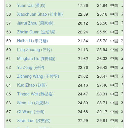
55
Yuan Cai (蔡源)
17.36
24.94
中国
32.
56
Xiaochuan Shao (邵小川)
22.89
25.18
中国
26.
57
Jiarui Zhou (周家睿)
20.12
25.50
中国
24.
58
Zhelin Quan (全哲璘)
22.24
25.59
中国
25.
59
Naihe Li (李乃赫)
21.84
25.72
中国
28.
60
Ling Zhuang (庄玲)
21.13
25.94
中国
21.
61
Minghan Liu (刘明瀚)
21.62
26.33
中国
28.
62
Yu Zong (宗宇)
22.76
26.43
中国
22.
63
Zicheng Wang (王紫丞)
21.02
26.47
中国
27.
64
Kuo Zhao (赵阔)
24.16
27.46
中国
33.
65
Tingge Wei (魏挺格)
24.47
28.31
中国
27.
66
Simo Liu (刘思黙)
24.30
28.71
中国
35.
67
Qi Wang (王琦)
24.68
29.17
中国
32.
68
Xiran Luo (罗熙然)
27.29
29.81
中国
28.