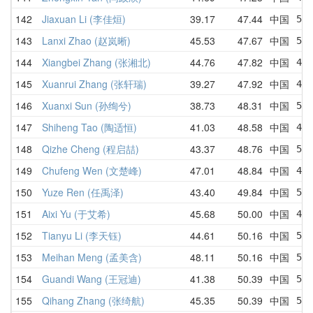
142
Jiaxuan Li (李佳烜)
39.17
47.44
中国
53.
143
Lanxi Zhao (赵岚晰)
45.53
47.67
中国
58.
144
Xiangbei Zhang (张湘北)
44.76
47.82
中国
45.
145
Xuanrui Zhang (张轩瑞)
39.27
47.92
中国
47.
146
Xuanxi Sun (孙绚兮)
38.73
48.31
中国
59.
147
Shiheng Tao (陶适恒)
41.03
48.58
中国
41.
148
Qizhe Cheng (程启喆)
43.37
48.76
中国
50.
149
Chufeng Wen (文楚峰)
47.01
48.84
中国
47.
150
Yuze Ren (任禹泽)
43.40
49.84
中国
56.
151
Aixi Yu (于艾希)
45.68
50.00
中国
46.
152
Tianyu Li (李天钰)
44.61
50.16
中国
50.
153
Meihan Meng (孟美含)
48.11
50.16
中国
50.
154
Guandi Wang (王冠迪)
41.38
50.39
中国
58.
155
Qihang Zhang (张绮航)
45.35
50.39
中国
56