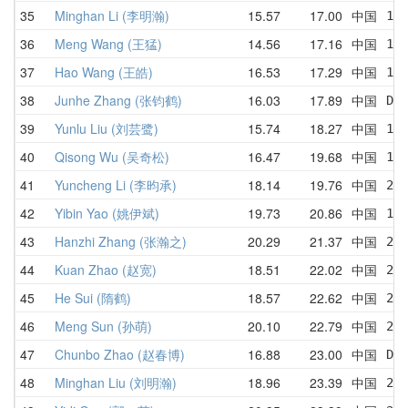
35
Minghan Li (李明瀚)
15.57
17.00
中国
18.
36
Meng Wang (王猛)
14.56
17.16
中国
16.
37
Hao Wang (王皓)
16.53
17.29
中国
16.
38
Junhe Zhang (张钧鹤)
16.03
17.89
中国
DNF
39
Yunlu Liu (刘芸鹭)
15.74
18.27
中国
16.
40
Qisong Wu (吴奇松)
16.47
19.68
中国
17.
41
Yuncheng Li (李昀承)
18.14
19.76
中国
21.
42
Yibin Yao (姚伊斌)
19.73
20.86
中国
19.
43
Hanzhi Zhang (张瀚之)
20.29
21.37
中国
22.
44
Kuan Zhao (赵宽)
18.51
22.02
中国
23.
45
He Sui (隋鹤)
18.57
22.62
中国
24.
46
Meng Sun (孙萌)
20.10
22.79
中国
23.
47
Chunbo Zhao (赵春博)
16.88
23.00
中国
DNF
48
Minghan Liu (刘明瀚)
18.96
23.39
中国
22.