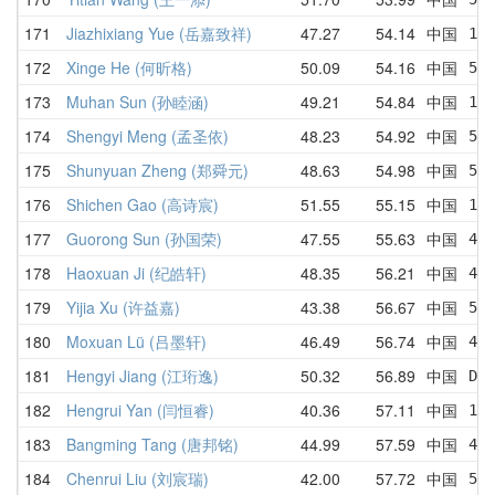
171
Jiazhixiang Yue (岳嘉致祥)
47.27
54.14
中国
1:
172
Xinge He (何昕格)
50.09
54.16
中国
51.
173
Muhan Sun (孙睦涵)
49.21
54.84
中国
1:0
174
Shengyi Meng (孟圣依)
48.23
54.92
中国
59.
175
Shunyuan Zheng (郑舜元)
48.63
54.98
中国
58
176
Shichen Gao (高诗宸)
51.55
55.15
中国
1:0
177
Guorong Sun (孙国荣)
47.55
55.63
中国
47.
178
Haoxuan Ji (纪皓轩)
48.35
56.21
中国
48.
179
Yijia Xu (许益嘉)
43.38
56.67
中国
56
180
Moxuan Lü (吕墨轩)
46.49
56.74
中国
47.
181
Hengyi Jiang (江珩逸)
50.32
56.89
中国
DN
182
Hengrui Yan (闫恒睿)
40.36
57.11
中国
1:
183
Bangming Tang (唐邦铭)
44.99
57.59
中国
44
184
Chenrui Liu (刘宸瑞)
42.00
57.72
中国
53