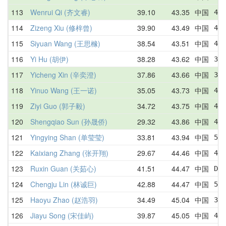
113
Wenrui Qi (齐文睿)
39.10
43.35
中国
41.
114
Zizeng Xiu (修梓曾)
39.90
43.49
中国
42.
115
Siyuan Wang (王思橼)
38.54
43.51
中国
45.
116
Yi Hu (胡伊)
38.28
43.62
中国
38.
117
Yicheng Xin (辛奕澄)
37.86
43.66
中国
37.
118
Yinuo Wang (王一诺)
35.05
43.73
中国
43.
119
Ziyi Guo (郭子毅)
34.72
43.75
中国
45.
120
Shengqiao Sun (孙晟侨)
29.32
43.86
中国
49.
121
Yingying Shan (单莹莹)
33.81
43.94
中国
53.
122
Kaixiang Zhang (张开翔)
29.67
44.46
中国
41.
123
Ruxin Guan (关茹心)
41.51
44.47
中国
DNF
124
Chengju Lin (林诚巨)
42.88
44.47
中国
54.
125
Haoyu Zhao (赵浩羽)
34.49
45.04
中国
38.
126
Jiayu Song (宋佳屿)
39.87
45.05
中国
42.