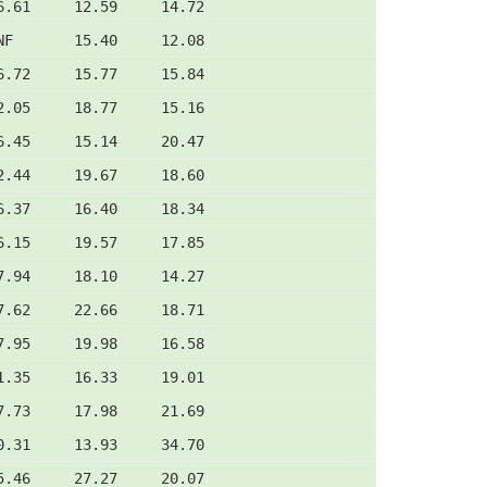
6.61     12.59     14.72
NF       15.40     12.08
6.72     15.77     15.84
2.05     18.77     15.16
6.45     15.14     20.47
2.44     19.67     18.60
6.37     16.40     18.34
6.15     19.57     17.85
7.94     18.10     14.27
7.62     22.66     18.71
7.95     19.98     16.58
1.35     16.33     19.01
7.73     17.98     21.69
0.31     13.93     34.70
5.46     27.27     20.07