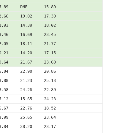
5.89     DNF       15.89
2.66     19.02     17.30
2.93     14.39     18.02
8.46     16.69     23.45
2.05     18.11     21.77
0.21     14.20     17.15
0.64     21.67     23.60
6.04     22.90     20.86
8.88     21.23     25.13
8.58     24.26     22.89
5.12     15.65     24.23
6.67     22.76     18.52
3.99     25.65     23.64
8.84     38.20     23.17