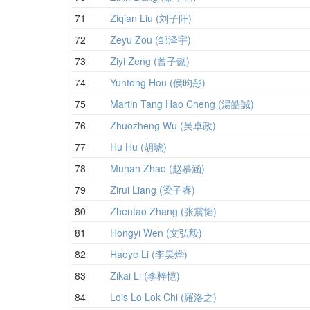
71
Ziqian Liu (刘子阡)
72
Zeyu Zou (邹泽宇)
73
Ziyi Zeng (曾子懿)
74
Yuntong Hou (侯昀彤)
75
Martin Tang Hao Cheng (湯皓誠)
76
Zhuozheng Wu (吴卓政)
77
Hu Hu (胡琥)
78
Muhan Zhao (赵慕涵)
79
Zirui Liang (梁子睿)
80
Zhentao Zhang (张震韬)
81
Hongyi Wen (文弘毅)
82
Haoye Li (李昊烨)
83
Zikai Li (李梓恺)
84
Lois Lo Lok Chi (羅洛之)