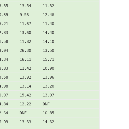
3.35     13.54     11.32
0.39     9.56      12.46
6.21     11.67     11.40
2.83     13.60     14.40
1.58     11.82     14.10
3.04     26.30     13.50
4.34     16.11     15.71
8.83     11.42     10.90
3.58     13.92     13.96
4.98     13.14     13.20
0.97     15.42     13.97
4.84     12.22     DNF
2.64     DNF       10.85
6.09     13.63     14.62