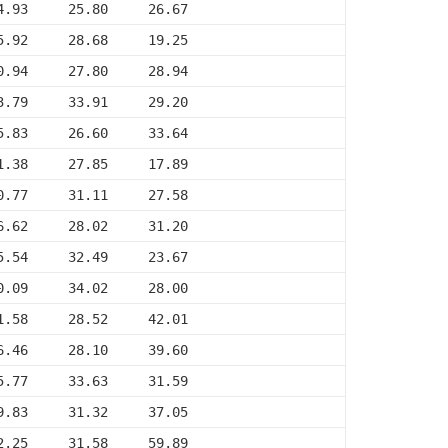
4.93     25.80     26.67
5.92     28.68     19.25
0.94     27.80     28.94
3.79     33.91     29.20
5.83     26.60     33.64
1.38     27.85     17.89
0.77     31.11     27.58
6.62     28.02     31.20
5.54     32.49     23.67
0.09     34.02     28.00
1.58     28.52     42.01
6.46     28.10     39.60
5.77     33.63     31.59
9.83     31.32     37.05
2.25     31.58     59.89