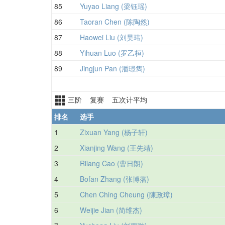
85
Yuyao Liang (梁钰瑶)
86
Taoran Chen (陈陶然)
87
Haowei Liu (刘昊玮)
88
Yihuan Luo (罗乙桓)
89
Jingjun Pan (潘璟雋)
三阶 复赛 五次计平均
排名
选手
1
Zixuan Yang (杨子轩)
2
Xianjing Wang (王先靖)
3
Rilang Cao (曹日朗)
4
Bofan Zhang (张博藩)
5
Chen Ching Cheung (陳政璋)
6
Weijie Jian (简维杰)