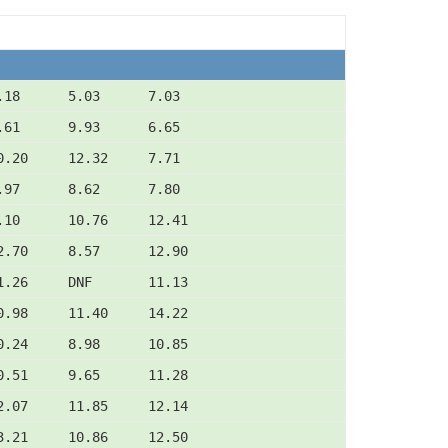
.18      5.03      7.03
.61      9.93      6.65
0.20     12.32     7.71
.97      8.62      7.80
.10      10.76     12.41
2.70     8.57      12.90
1.26     DNF       11.13
0.98     11.40     14.22
0.24     8.98      10.85
0.51     9.65      11.28
2.07     11.85     12.14
3.21     10.86     12.50