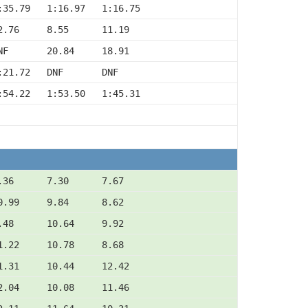
:35.79   1:16.97   1:16.75
2.76     8.55      11.19
NF       20.84     18.91
:21.72   DNF       DNF
:54.22   1:53.50   1:45.31
.36      7.30      7.67
0.99     9.84      8.62
.48      10.64     9.92
1.22     10.78     8.68
1.31     10.44     12.42
2.04     10.08     11.46