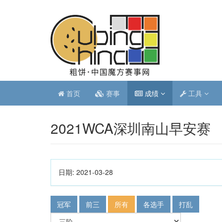
首页
赛事
成绩
工具
2021WCA深圳南山早安赛
日期:
2021-03-28
冠军
前三
所有
各选手
打乱