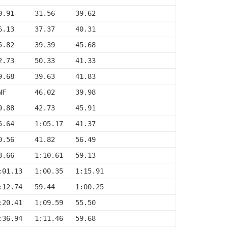
0.91     31.56     39.62
6.13     37.37     40.31
5.82     39.39     45.68
2.73     50.33     41.33
9.68     39.63     41.83
NF       46.02     39.98
9.88     42.73     45.91
5.64     1:05.17   41.37
0.56     41.82     56.49
8.66     1:10.61   59.13
:01.13   1:00.35   1:15.91
:12.74   59.44     1:00.25
:20.41   1:09.59   55.50
:36.94   1:11.46   59.68