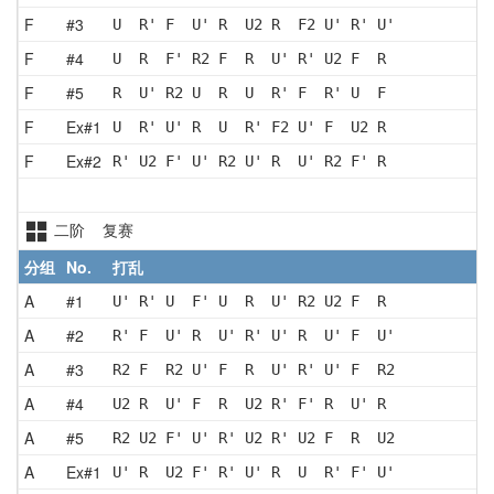
F
#3
U  R' F  U' R  U2 R  F2 U' R' U'
F
#4
U  R  F' R2 F  R  U' R' U2 F  R 
F
#5
R  U' R2 U  R  U  R' F  R' U  F 
F
Ex#1
U  R' U' R  U  R' F2 U' F  U2 R 
F
Ex#2
R' U2 F' U' R2 U' R  U' R2 F' R 
二阶 复赛
分组
No.
打乱
A
#1
U' R' U  F' U  R  U' R2 U2 F  R 
A
#2
R' F  U' R  U' R' U' R  U' F  U'
A
#3
R2 F  R2 U' F  R  U' R' U' F  R2
A
#4
U2 R  U' F  R  U2 R' F' R  U' R 
A
#5
R2 U2 F' U' R' U2 R' U2 F  R  U2
A
Ex#1
U' R  U2 F' R' U' R  U  R' F' U'