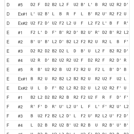
D
#5
D2 F  D2 B2 L2 F  U2 B' L' B  R2 U2 R2 D' F
D
Ex#1
L' U2 B' L  B  R  F  L  B' R2 U' R2 F2 U  R
D
Ex#2
U2 F2 D' U2 F2 L2 U  F  L2 F2 L' B  F  R' D
E
#1
F2 L' D  F' B' R2 D' B2 U' R' D2 B' R2 L2 F
E
#2
B' U' B' L2 D' B2 L2 F2 R2 U  R2 L  B  F' L
E
#3
D2 R2 D2 B2 D2 L  D  B' U  L2 F  B2 R2 D' L
E
#4
U2 R  D' B2 U2 R2 U2 F  D2 R2 F  R2 D' R  U
E
#5
R  B' U2 R2 B  U2 F2 R2 U  F2 L  B' D' B  L
E
Ex#1
B  R2 U  R2 B2 L2 B2 R2 U  R2 U2 F  U2 L  B
E
Ex#2
U  L  D  F' B2 L2 R2 D2 U  L2 U2 R2 F' U  L
F
#1
B2 L2 D2 B2 R2 B  R2 F2 U2 F  R  F  D' F' U
F
#2
R' F' D  R' U' L2 U' L  F  L' F' R2 U' L2 B
F
#3
B  U2 F2 B2 L2 D' L  F2 U' R2 L2 U' F2 D' L
F
#4
L  D2 B  R2 U2 B' U2 R2 B  U  R2 B' U' B' R