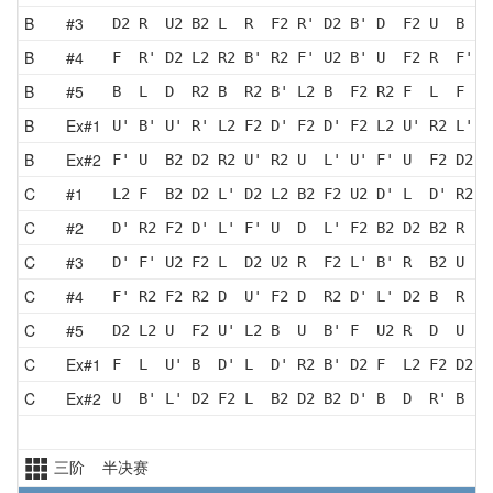
B
#3
D2 R  U2 B2 L  R  F2 R' D2 B' D  F2 U  B  L
B
#4
F  R' D2 L2 R2 B' R2 F' U2 B' U  F2 R  F' D
B
#5
B  L  D  R2 B  R2 B' L2 B  F2 R2 F  L  F  D
B
Ex#1
U' B' U' R' L2 F2 D' F2 D' F2 L2 U' R2 L' F
B
Ex#2
F' U  B2 D2 R2 U' R2 U  L' U' F' U  F2 D2 R
C
#1
L2 F  B2 D2 L' D2 L2 B2 F2 U2 D' L  D' R2 B
C
#2
D' R2 F2 D' L' F' U  D  L' F2 B2 D2 B2 R  U
C
#3
D' F' U2 F2 L  D2 U2 R  F2 L' B' R  B2 U  F
C
#4
F' R2 F2 R2 D  U' F2 D  R2 D' L' D2 B  R  F
C
#5
D2 L2 U  F2 U' L2 B  U  B' F  U2 R  D  U  F
C
Ex#1
F  L  U' B  D' L  D' R2 B' D2 F  L2 F2 D2 B
C
Ex#2
U  B' L' D2 F2 L  B2 D2 B2 D' B  D  R' B  R
三阶 半决赛