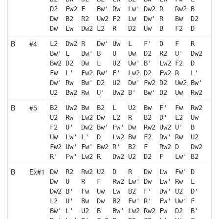
D2  Fw2 F   Bw' Rw  Lw' Dw2 R   Rw2 B  
Dw  B2  R2  Uw2 F2  Lw  Dw' R   Bw  D2 
Dw  Lw  Dw2 L2  R   D2  Uw  B   F2  D  
B
#4
L2  Dw2 R   Dw' Uw  L   F'  D   F   R  
Bw' L   Bw' B   U   Uw  D2  R2  U'  Dw2
Bw2 D2  Dw  L   U2  Uw' B'  Lw2 F2  D  
Fw  L'  Fw2 Rw' F'  Lw2 D2  Fw2 R   L' 
Dw' Rw  Bw' D2  U2  Dw' Fw2 D2  Uw2 Bw'
U2  Bw2 Rw  U'  Uw2 B'  Bw' D2  Uw  Rw2
B
#5
B2  Uw2 Bw  B2  L   U2  Bw  F'  Fw  Rw2
U2  Rw  Lw2 Dw  L2  R   B2  D'  L2  Uw 
F2  U'  Dw2 Bw' Fw' Dw  Rw2 Uw2 U'  B  
Uw  Lw' L'  D   Lw2 Bw  F2  Dw' Rw  U2 
Fw2 Uw' Fw' Bw2 R'  B2  F   Rw2 D   Dw2
R'  Fw' Lw2 R   Dw2 U2  D2  F   Lw' B2 
B
Ex#1
Dw  R2  Rw2 U2  D   R   Dw  Lw  Fw' D  
Dw  U   R   F   Rw2 Lw' Dw  Lw' Rw  L  
Dw2 B'  Fw  Uw  Lw  B2  F'  Dw' U2  D' 
L2  U'  Bw  Dw  B2  Fw' R'  Fw' Uw' F  
Bw' L'  U2  B   Bw' Lw2 Rw2 Fw  D2  B' 