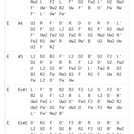
Rw2 L   F2  L   F'  D2  Fw2 L'  U2  Rw2
F'  Uw' Rw2 B2  Uw  F'  B   U'  Fw  Rw 
F'  L'  Uw' Fw'
E
#4
U2  R   F   D'  R   D   U   R   F   L' 
D2  F'  D2  L2  D2  F   R2  F'  R2  Uw2
F'  Uw2 Fw2 U2  Fw2 R   U2  Rw2 Uw2 R' 
Fw2 R2  Uw' R   Uw2 Rw' B   U2  Rw2 Uw 
U2  F   R2 
E
#5
L2  D2  B2  F'  L2  D2  B'  D2  F2  L' 
D2  R'  U   B   R   F   L2  D'  U2  Fw2
U   L2  U2  R'  Fw2 D'  L'  Fw2 R   D2 
B2  R2  Fw  Rw2 D2  F   R2  F   Uw  R2 
Fw  L2  D'  Fw  Uw 
E
Ex#1
L   F'  D   B2  D2  F2  L2  U   F2  U' 
B2  U   F'  L2  B   L   B   L2  D   B' 
Uw2 Fw2 L'  Uw2 U'  Fw2 F2  D'  Rw2 R2 
Uw2 Fw' U2  Fw' Uw2 U   Fw  F2  Rw  Uw 
L'  Fw' Rw2 B' 
E
Ex#2
D'  R2  F   D'  F2  B'  R   U   B'  U  
L2  U2  F   D2  B   R2  F2  U2  B'  Rw2