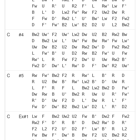
Fw  U   R'  U   R2  F'  L   Rw' Lw  F' 
B   L'  D   Lw2 Fw' Rw  F2  Uw2 Dw  R  
F   Fw  D'  Rw2 L'  U'  Bw' Lw  F2  Fw2
D   F'  Fw' B2  Lw' B2  D2  U   L2  Bw2
C
#4
Bw2 Uw' F2  Uw' Lw2 Dw  U2  B2  Rw2 Bw 
D   Bw2 Lw  L'  Uw' Fw  Bw  Rw' Fw  Lw'
Uw  Dw  B2  U2  Dw  Rw2 Dw' D   Fw2 Rw2
L   Fw' B'  U   D2  Rw  B2  Fw' U   Fw 
Rw' L   R   Fw  F2  Dw' U   Uw  Rw2 B' 
Fw2 D'  Dw' L'  Rw' D   F'  Dw' R2  Uw'
C
#5
Rw  Fw' Bw2 F2  R   Rw' L   B'  R   D  
R   U2  Bw  B'  Rw' Lw2 B'  D'  Uw  R  
L   F'  R   F   L   Bw2 Lw2 Bw2 D   Fw'
Dw  Rw  B   U'  Bw2 R   Uw  U   R'  Fw'
R'  D'  Uw  F2  D   L'  Dw  R   L'  F' 
Fw  D'  Dw' B2  Bw2 Lw' D2  L'  R'  D2 
C
Ex#1
Lw  F   Bw2 Uw2 U2  Fw  B'  Dw2 F   Fw2
Rw2 F'  D'  R   B'  D   Dw2 Rw' D   R' 
F2  L2  F2  U'  D2  F'  Lw' B'  R   L2 
Fw  Bw  F'  Dw' B   Bw  F2  U2  Bw2 R2 