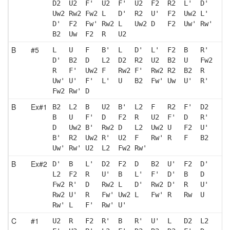
D2  U2  F'  U2  F'  U2  F2  R2  L'  D' 
Uw2 Rw2 Fw2 L   D'  R2  U'  F2  Uw2 L' 
D'  F2  Fw' Rw2 L   Uw2 D   F2  Uw' Rw'
B2  Uw  F2  R   U2 
B
#5
L   U   F   B'  L   D'  L'  F2  B   R' 
D'  B2  D   L2  D2  R2  U2  B2  U   Fw2
R   F'  Uw2 F   Rw2 F'  Rw2 R2  B2  R  
Uw' U'  F'  L'  U   B2  Fw' Uw  U'  R' 
Fw2 Rw' D  
B
Ex#1
B2  L2  B   U2  B'  L2  F   R2  F'  D2 
B   U   F'  D   F2  R   U2  F'  D   R' 
D   Uw2 B'  Rw2 D   L2  Uw2 U   F2  U' 
B'  R2  Uw2 R'  U2  F   Rw' R   F   B2 
Uw' Rw' U2  L2  Fw2 Rw'
B
Ex#2
D'  B   L'  D2  F2  D   B2  U'  F2  D' 
L2  F2  R   U'  B   L'  F'  D'  B   D  
Fw2 R'  D   Rw2 L   D'  Rw2 D'  R   U' 
Rw2 U'  R   Fw' Uw2 L   Fw' R   Rw  U  
Rw' L   F'  Rw' U' 
C
#1
U2  R   F2  R'  B   R'  U'  L   D2  L2 