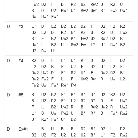
Fw2 U2  F   D   R2  B2  Rw2 U   R2  U  
R   D   U2  Rw' U'  Rw2 Uw' R'  Fw2 Uw'
Rw  Uw' Fw'
D
#3
L'  D   L2  B2  L2  D2  F   D2  F2  R2 
U2  L2  D   R2  B'  R2  U   R2  U'  Fw2
R'  F   R2  Uw2 R'  Fw2 U2  Rw2 D2  R' 
Uw' L'  B2  U   Rw2 Fw' L2  U'  Rw' B2 
U2  Rw  U' 
D
#4
R2  D'  F   L'  U'  R   D   U2  F   D2 
L2  D2  B   F   U2  F   D2  U'  L2  F  
Rw2 Uw2 D'  F'  R2  U'  F   Rw2 R2  B' 
Rw2 Fw2 F   L   F   Uw2 Rw  R   Uw  L2 
Fw2 Uw  Fw' Rw' Fw'
D
#5
B   U2  R2  F'  B'  R'  D'  U2  B2  U2 
B   U2  R2  F'  L2  R2  D2  R   F   Uw2
F   L'  B2  Uw2 R   B   Rw2 Uw2 R'  Uw2
L'  B'  Uw  Fw2 U   B'  R'  B   Fw' Rw2
U'  Rw' Fw' U'  D2 
D
Ex#1
L   B   U   B   F   D2  B'  D2  L'  R2 
B2  U2  F2  U2  L2  U2  B'  L'  F2  Rw2