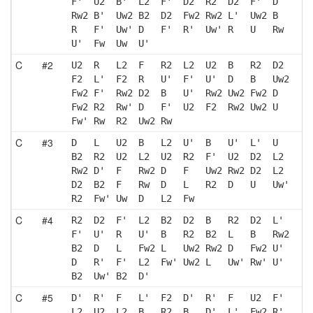
F'  U2  B'  L2  F'  D2  R2  D2  F'  D  
Rw2 B'  Uw2 B2  D2  Fw2 Rw2 L'  Uw2 B  
R   F'  Uw' D   F'  R'  Uw' R   U   Rw 
U'  Fw  Uw  U' 
C
#2
U2  R   L2  F   R2  L2  U2  B   R2  D2 
F2  L'  F2  R   U'  F'  U'  D   B   Uw2
Fw2 F'  Rw2 D2  B   U'  Rw2 Uw2 Fw2 D  
Fw2 R2  Rw' D   F'  U2  F2  Rw2 Uw2 U  
Fw' Rw  R2  Uw2 Rw 
C
#3
D   L   U2  B   L2  U'  B   U'  L'  U  
B2  R2  U2  L2  U2  R2  F'  U2  D2  L2 
Rw2 D'  F   Rw2 D   F   Uw2 Rw2 D2  L2 
D2  B2  F   Rw  D   L   R2  D   U   Uw'
R2  Fw' Uw  D   L2  Fw 
C
#4
R2  D2  F'  L2  B2  D2  B   R2  D2  L' 
F'  U'  R   U'  B   R2  B2  L   B   Rw2
B2  D   L   Fw2 L   Uw2 Rw2 D   Fw2 U' 
D   R'  F'  L2  Fw' Uw2 L   Uw' Rw' U' 
B2  Uw' B2  D' 
C
#5
D'  R'  F   L'  F2  D'  R'  F   U2  F' 
L2  U2  L2  B   R2  B   D'  L'  Fw2 R' 