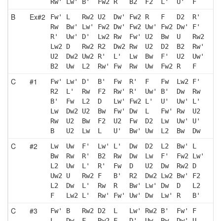
Rw' Lw' B'  Fw2 R   B2  F2  L'  U'  F  
B
Ex#2
Fw' L   Rw2 U2  Dw' Fw2 R   F   D2  R' 
Rw  Bw' Lw' Fw2 Dw' Fw2 Uw' Fw2 Dw' F' 
R'  Uw' D'  Lw2 Rw  Fw' U2  Bw  U   Rw2
Lw2 D   Rw2 R2  Dw2 Rw  U2  D2  B2  Rw'
U2  Dw2 Uw2 R'  L'  Lw  Bw  F'  U2  Uw'
B2  Uw  L2  Rw' Fw  Rw  Uw  Fw2 R   F  
C
#1
Fw' Lw' D'  B'  Fw  R'  F   Fw  Lw2 F' 
R2  L'  Rw  F2  Rw' R'  Uw' B'  Dw  Rw 
B'  Fw  L2  D   Lw' Fw2 L'  U'  Uw' L' 
Lw  Dw2 U2  Bw  Fw' Dw  L   Fw' Rw  U2 
Rw  U2  Bw  F2  U2  Fw  D2  Lw  Uw' U' 
B   U2  Lw  L   U'  Bw' Uw  L2  Bw  Dw 
C
#2
Lw  Uw  F'  Lw' L'  Dw  D2  L2  Bw' L  
Bw  Rw  R'  B2  Rw  Dw  Lw  F'  Fw2 Lw'
L2  Uw  L'  R'  Fw  D   U2  Dw  Rw2 D  
Uw2 U   Rw2 F   B'  R2  Dw2 Lw2 Bw' F2 
L2  Dw  L'  Rw  R   Bw' Lw' Dw  D   L2 
F   Lw2 L'  Rw' Fw' Uw' Dw  Lw' R   B' 
C
#3
Fw' B   Rw2 D2  L   Lw' Rw2 B'  Fw' F  
L   Dw  F   Rw2 F   D'  Uw  Rw  Dw' U  