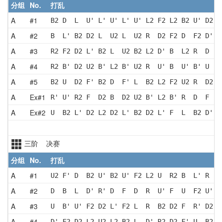
分组
No.
打乱
A
#1
B2 D  L  U' L' U' L' U' L2 F2 L2 B2 U' D2 L
A
#2
B  L' B2 D2 L  U2 L  U2 R  D2 F2 D  F2 D' B
A
#3
R2 F2 D2 L' B2 L  U2 B2 L2 D' B  L2 R  D  R
A
#4
R2 B' D2 U2 B' L2 B' U2 R  U' B  U' B' U  R
A
#5
B2 U  D2 F' B2 D  F' L  B2 L2 F2 U2 R  D2 B
A
Ex#1
R' U' R2 F  D2 B  D2 U2 B' L2 B' R  D  F  R
A
Ex#2
U  B2 L' D2 L2 D2 L' B2 D2 L' F  L  B2 D' L
三阶 决赛
分组
No.
打乱
A
#1
U2 F' D  B2 U' B2 U' F2 L2 U  R2 B  L' R  D
A
#2
D  B  L  D' R' D  F  D  R  U' F  U  F2 U' R
A
#3
U  B' U' F2 D2 L' F2 L  R  B2 D2 F  R' D2 F
A
#4
D' F2 D2 L2 U2 L2 B2 L  D' R2 D2 F' U  B2 D