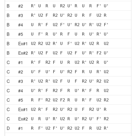
B
#2
R' U  R  U  R2 U' R  U  R  F' U'
B
#3
R' U2 F  R2 U' R2 U  R  F  U2 R 
B
#4
U  R' F  U2 F' U' R2 U' R' U2 F'
B
#5
U  F' R  U' R  F  U  R  U' R' U'
B
Ex#1
U2 R2 U2 R' U  F' U2 R' U2 R  U2
B
Ex#2
R' U2 F  U2 F  U2 F  U' R' F2 U'
C
#1
R' F  R2 F  U  R  U2 R' U2 R  U'
C
#2
U' F  U' F  U' R2 F  R  U  R' U2
C
#3
R' U2 R' U2 F  U  F  R2 U' R2 U2
C
#4
U' R' F  R2 F  R  U' R' F  R  U2
C
#5
R  F' R2 U2 F2 R  U  R' F  U2 R2
C
Ex#1
U2 R' F  R2 U' R2 U  F  R2 U' R 
C
Ex#2
U  R  U' R' U2 R  U' R2 U' F' R2
D
#1
R  F' U2 F' U' R2 U2 F  R  U2 R'