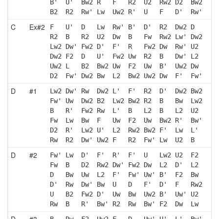
B'  U'  Bw2 R   F   R2  U2  Rw2 D2  Bw2
B2  R2  Rw' Lw  Uw2 R'  U   F   D'  Rw'
C
Ex#2
F   U'  D   Lw  Rw' B'  D'  R2  Dw2 D  
R2  B   R2  U2  Dw  B   Fw  Rw2 Lw' Dw2
Lw2 Dw' Fw2 D'  F'  R   Fw2 Dw  Rw' U2 
Dw2 F2  D   U'  Fw2 Uw  R2  B   Dw' L2 
Uw2 L   B2  Bw2 Uw  F2  Uw  B'  Uw2 Dw 
D2  Fw' Dw2 Bw  L2  Bw2 Uw2 Dw  F'  Fw'
D
#1
Lw2 Dw' Rw  Dw2 L'  F'  R2  D'  Dw2 Bw2
Fw' Uw  Dw2 B2  Lw2 Bw2 R2  B   Bw  Lw2
B   R'  Fw2 Rw  L'  B   L2  B   L2  U2 
Fw  Lw  Bw  F   Uw  F2  Uw  Bw2 R'  Bw'
D2  R'  Lw2 U'  L2  Rw2 Bw2 F'  Lw  L' 
Rw  R2  Dw' Uw2 F   R2  Fw' Lw  U2  B  
D
#2
Fw' Lw  D'  F'  R'  F'  U   Lw2 U2  F2 
Fw  B   D2  Rw2 Dw' Fw2 Dw  L2  D'  L2 
D   Bw  Uw  L2  F'  Fw' Uw' B'  F2  Bw 
D'  Rw  Dw' Bw  U   D   F'  D'  F   Rw2
U   B2  Fw2 D'  Uw  Bw  Uw2 B'  Uw' U2 
Rw  B   R'  Bw' R2  Rw  Bw' F2  Dw  Lw 
D
#3
B   Rw  F2  Uw2 F   D   Uw' U'  L'  Bw'