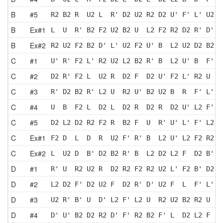
B
#5
R2 B2 R  U2 L  R' D2 U2 R2 D2 U' F' L' U2 L
B
Ex#1
L  U  R' B2 F2 U2 B2 U  L2 F2 R2 D2 R' D' L
B
Ex#2
R2 U2 F2 B2 D' L' U2 F2 U' B  L2 U2 D2 B2 D
C
#1
U' R' F2 L' R2 U2 L2 B2 R' B  L2 U' B  F' D
C
#2
D2 R' F2 L  U2 R  D2 F  D2 U' F2 L' R2 U  L
C
#3
R' D2 B2 R' L2 U  R2 U' B2 U2 B  R  F' L' D
C
#4
U  B  F2 L  D2 L  D2 R  D2 R  D2 U' L2 F' U
C
#5
D2 L2 D2 R2 F2 R  B2 F  U  R' U' L' F' L2 F
C
Ex#1
F2 D  L  D  R  U2 F' R' B  L2 U' L2 F2 R2 D
C
Ex#2
L  U2 D  B' D2 B2 R' B  L2 D2 L2 F  D2 B' L
D
#1
R' U  R2 U2 R  D2 R2 F2 R2 U2 L' F2 B' D2 F
D
#2
L2 D2 F' D2 U2 F  D2 R' D' U2 F  L  F' L' U
D
#3
U2 R' B' U  D' L2 F' L2 U  R2 U2 B2 R2 U  L
D
#4
D' U' B2 D2 R2 D' F' R2 B2 F' L  D2 L2 F  D