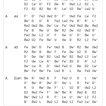
D2  Lw' D'  F2  Dw  R'  Dw2 L2  D2  L  
F2  R2  B2  Rw  R'  Lw' U2  Rw' Lw2 U  
A
#4
F'  D'  Fw2 Uw2 D'  F'  Uw2 Fw  Lw  F2 
Bw' D   U'  R   Fw2 Lw2 Fw  B'  R'  L' 
Rw2 Uw2 Bw  Dw' Lw  Fw' Uw2 Rw2 Bw  Rw2
Fw' B   Rw  U'  Bw' R2  Dw  U2  Uw2 B' 
Fw2 Dw  L2  U'  F   Uw  U'  D'  Bw  U' 
Bw2 U2  Fw  Rw' U   Uw  D   R2  L2  Fw'
A
#5
Fw  Dw' D   Fw' Uw2 B   Dw' R2  Bw  Uw2
R2  Rw' B   Bw' F   Fw  Dw  U2  D   Bw'
D'  Dw  Uw' B2  Lw2 Rw' B2  Rw2 L2  Lw'
F2  Uw  Lw  R'  Bw' Fw' B2  D   R'  L2 
Dw' Lw  R   D'  Uw2 Fw2 U   Bw  D2  Lw'
Bw' Fw' Rw' Fw  Lw2 R   L   Rw  Fw2 Uw'
A
Ex#1
Bw  R'  Uw2 B   F   Fw2 U   D   L   Uw'
U'  Bw' R'  Dw' D'  Uw' L   R   Fw' D' 
R   U   Rw' Uw  F'  L'  U2  B'  Uw2 L2 
D2  Rw2 Fw  F'  Uw' Bw' R   Rw2 B   D2 
Bw' Uw2 L2  R   F'  Lw  U'  Uw' L2  F2 
B'  Rw2 L   Bw2 L2  Bw2 L2  Fw2 Lw' Dw'