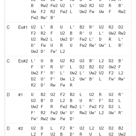
B   Rw2 Fw2 U2  L'  Uw2 R2  U2  R   B' 
Uw  F2  R2  Fw2 L   Uw2 Fw  Uw  F   Rw2
Fw2 Rw' B' 
C
Ex#1
U2  L'  B   U   L'  B2  R'  U2  R2  D2 
F2  R2  F   U2  B   R'  U   L'  Uw2 Rw2
U2  Rw2 L   Uw2 D'  Fw2 L'  D   R   L' 
D'  Fw  U   R   U   Fw2 Rw' Uw' L   B' 
Uw2 D'  Fw' L2 
C
Ex#2
L'  U   B   U2  R2  U2  B'  L2  D2  B' 
F   U'  R   U'  L   D2  B2  D2  Uw2 F  
Uw2 F'  R'  L'  Uw2 L'  Uw2 U2  F2  L2 
D2  U'  F'  Uw  L2  Uw' B'  L   Fw' Rw'
R2  D'  Rw  Fw  R  
D
#1
U   B2  U2  F2  B2  L   U2  R   U2  R' 
U2  B'  D   L2  B   U   R'  F'  D2  L  
Uw2 F   R   Fw2 Rw2 L'  Fw2 F2  D2  L  
F'  R2  Fw2 Uw' U'  Rw2 Uw' L2  Uw' R' 
Fw' Rw2 Uw  Fw  D' 
D
#2
U2  D   L   F2  R'  U2  L2  U2  D2  B2 
L2  F   U2  B   D'  R   U   L   U2  Uw2