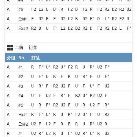
A
#5
F2 L2 U  D' R  F2 D  F2 R  F2 R2 D2 R2 U2 R
A
Ex#1
F  R2 B  F' R2 U2 B  D2 F' D' L' R2 F2 R  U
A
Ex#2
R2 B  U  F' L2 D2 B2 R2 D  F2 R2 D2 L  F' D
二阶 初赛
分组
No.
打乱
A
#1
R  F' U' R2 U' F2 R  U  R' U2 F'
A
#2
U  F' U  R' F  R  U' R' F  U' F'
A
#3
U  R' F  R2 U2 F  U' F  U' F  U2
A
#4
U' F  U2 F  R' F  R2 U' R2 U2 F 
A
#5
U  R  F' R2 U2 F  U' R  U2 F  R'
A
Ex#1
R' F' U' R  U  R' F2 U' F  U' R2
A
Ex#2
U2 F  U2 F  R  F  R  U  R' U2 R 
B
#1
U2 R' U2 R  U  F' U2 R' U' R  U2