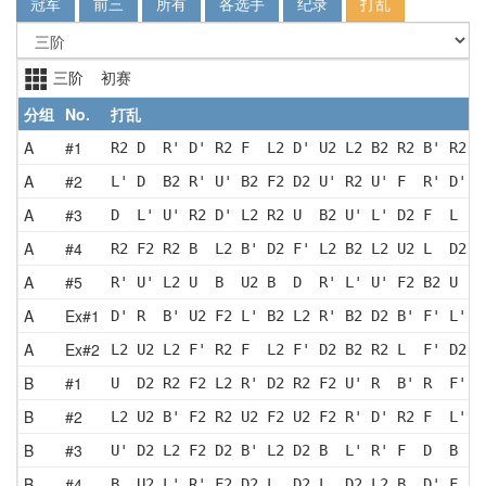
冠军
前三
所有
各选手
纪录
打乱
三阶 初赛
分组
No.
打乱
A
#1
R2 D  R' D' R2 F  L2 D' U2 L2 B2 R2 B' R2 F
A
#2
L' D  B2 R' U' B2 F2 D2 U' R2 U' F  R' D' L
A
#3
D  L' U' R2 D' L2 R2 U  B2 U' L' D2 F  L  F
A
#4
R2 F2 R2 B  L2 B' D2 F' L2 B2 L2 U2 L  D2 R
A
#5
R' U' L2 U  B  U2 B  D  R' L' U' F2 B2 U  R
A
Ex#1
D' R  B' U2 F2 L' B2 L2 R' B2 D2 B' F' L' U
A
Ex#2
L2 U2 L2 F' R2 F  L2 F' D2 B2 R2 L  F' D2 U
B
#1
U  D2 R2 F2 L2 R' D2 R2 F2 U' R  B' R  F' L
B
#2
L2 U2 B' F2 R2 U2 F2 U2 F2 R' D' R2 F  L' R
B
#3
U' D2 L2 F2 D2 B' L2 D2 B  L' R' F  D  B  U
B
#4
B  U2 L' R' F2 D2 L  D2 L  D2 L2 B  D' F  L