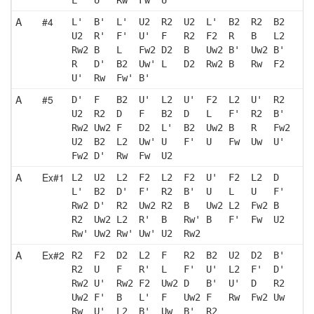
A
#4
L'  B'  L'  U2  R2  U2  L'  B2  R2  B2 
U2  R'  F'  U'  F   R2  F2  R   B   L2 
Rw2 B   L   Fw2 D2  B   Uw2 B'  Uw2 B' 
R   D'  B2  Uw' L   D2  Rw2 B   Rw  F2 
U'  Rw  Fw' B' 
A
#5
D'  F   B2  U'  L2  U'  F2  L2  U'  R2 
U2  R2  D   F   B2  D   L   F'  R2  B' 
Rw2 Uw2 F   D2  L'  B2  Uw2 B   R   Fw2
U2  B2  L2  Uw' U   F'  U   Fw  Uw  U' 
Fw2 D'  Rw  Fw  U2 
A
Ex#1
L2  U2  L2  F2  L2  F2  U'  F2  L2  D  
L'  B2  D'  F'  R2  B'  U   L   U   F' 
Rw2 D'  R2  Uw2 R2  B   Uw2 L2  Fw2 B  
R2  Uw2 L2  R'  B   Rw' B   F'  Fw  U2 
Rw' Uw2 Rw' Uw' U2  Rw2
A
Ex#2
R2  F2  D2  L2  F   R2  B2  U2  D2  B' 
R2  U   F   R'  L   F'  U'  L2  F'  D' 
Rw2 U'  Rw2 F2  Uw2 D   B'  U'  D   R2 
Uw2 F'  B   L'  F   Uw2 F   Rw  Fw2 Uw 
Rw  U'  L2  B'  Uw  B'  R2 