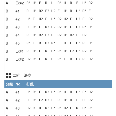
A
Ex#2
R' U' F  R  U  R' U  R' F  U' R2
B
#1
R  U' R2 F2 U2 F  U' R  U' R' F 
B
#2
U' F  U2 F  U' R2 U2 F  U2 F  R2
B
#3
U  R' F  R2 U2 R2 U' F  U2 R' U'
B
#4
R  U' R2 F2 U  R2 U' R2 F  U2 F 
B
#5
R' F  R  U2 R' F  U  F' U' R  U'
B
Ex#1
R  U' F  R  U' R' U' F2 U' R2 U'
B
Ex#2
U2 R' F  R  U  R' F  R  U2 R  U2
二阶 决赛
分组
No.
打乱
A
#1
U' R' F' R2 U' R' U  R  U' F' U2
A
#2
U  R' F2 U2 F  R  U' R' F  U  R2
A
#3
U2 R  U' R' U' R' U2 F' R  U' R'
A
#4
U' R  F' R2 U' R2 U2 F' U' F' U2