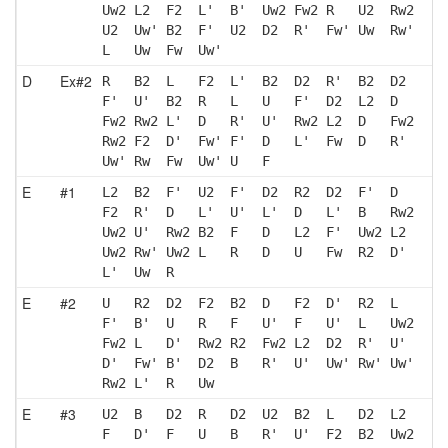
Uw2 L2  F2  L'  B'  Uw2 Fw2 R   U2  Rw2
U2  Uw' B2  F'  U2  D2  R'  Fw' Uw  Rw'
L   Uw  Fw  Uw'
D
Ex#2
R   B2  L   F2  L'  B2  D2  R'  B2  D2 
F'  U'  B2  R   L   U   F'  D2  L2  D  
Fw2 Rw2 L'  D   R'  U'  Rw2 L2  D   Fw2
Rw2 F2  D'  Fw' F'  D   L'  Fw  D   R' 
Uw' Rw  Fw  Uw' U   F  
E
#1
L2  B2  F'  U2  F'  D2  R2  D2  F'  D  
F2  R'  D   L'  U'  L'  D   L'  B   Rw2
Uw2 U'  Rw2 B2  F   D   L2  F'  Uw2 L2 
Uw2 Rw' Uw2 L   R   D   U   Fw  R2  D' 
L'  Uw  R  
E
#2
U   R2  D2  F2  B2  D   F2  D'  R2  L  
F'  B'  U   R   F   U'  F   U'  L   Uw2
Fw2 L   D'  Rw2 R2  Fw2 L2  D2  R'  U' 
D'  Fw' B'  D2  B   R'  U'  Uw' Rw' Uw'
Rw2 L'  R   Uw 
E
#3
U2  B   D2  R   D2  U2  B2  L   D2  L2 
F   D'  F   U   B   R'  U'  F2  B2  Uw2