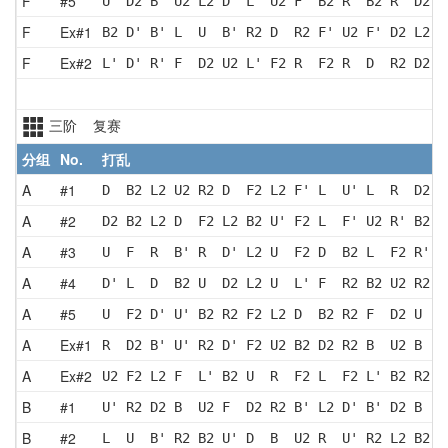
F
#5
U  D2 B  U2 L2 D' L  U2 F' B2 R' B2 R  D2 L
F
Ex#1
B2 D' B' L  U  B' R2 D  R2 F' U2 F' D2 L2 F
F
Ex#2
L' D' R' F  D2 U2 L' F2 R  F2 R  D  R2 D2 B
三阶 复赛
分组
No.
打乱
A
#1
D  B2 L2 U2 R2 D  F2 L2 F' L  U' L  R  D2 F
A
#2
D2 B2 L2 D  F2 L2 B2 U' F2 L  F' U2 R' B2 F
A
#3
U  F  R  B' R  D' L2 U  F2 D  B2 L  F2 R' F
A
#4
D' L  D  B2 U  D2 L2 U  L' F  R2 B2 U2 R2 B
A
#5
U  F2 D' U' B2 R2 F2 L2 D  B2 R2 F  D2 U  B
A
Ex#1
R  D2 B' U' R2 D' F2 U2 B2 D2 R2 B  U2 B  R
A
Ex#2
U2 F2 L2 F  L' B2 U  R  F2 L  F2 L' B2 R2 B
B
#1
U' R2 D2 B  U2 F  D2 R2 B' L2 D' B' D2 B  R
B
#2
L  U  B' R2 B2 U' D  B  U2 R  U' R2 L2 B2 D