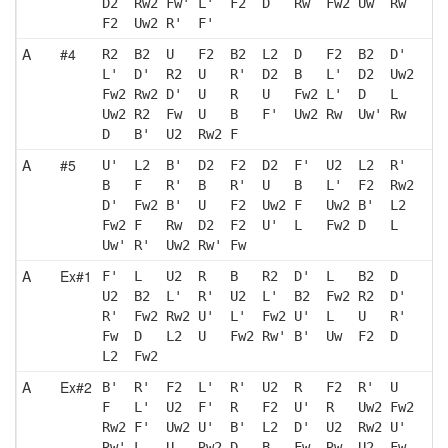
D2  Rw2 Fw' L'  F2  D   Rw  Fw2 Uw  Rw 
F2  Uw2 R'  F' 
A
#4
R2  B2  U   F2  B2  L2  D   F2  B2  D' 
L'  D'  R2  U   R'  D2  B   L'  D2  Uw2
Fw2 Rw2 D'  U   R   U   Fw2 L'  D   L  
Uw2 R2  Fw  U   B   F'  Uw2 Rw  Uw' Rw 
D   B'  U2  Rw2 F  
A
#5
U'  L2  B'  D2  F2  D2  F'  U2  L2  R' 
B   F   R'  B   R'  U   B   L'  F2  Rw2
D'  Fw2 B'  U   F2  Uw2 F   Uw2 B'  L2 
Fw2 F   Rw  D2  F2  U'  L   Fw2 D   L  
Uw' R'  Uw2 Rw' Fw 
A
Ex#1
F'  L   U2  R   B   R2  D'  L   B2  D  
U2  B2  L'  R'  U2  L'  B2  Fw2 R2  D' 
R'  Fw2 Rw2 U'  L'  Fw2 U'  L   U   R' 
Fw  D   L2  U   Fw2 Rw' B'  Uw  F2  D  
L2  Fw2
A
Ex#2
B'  R'  F2  L'  R'  U2  R   F2  R'  U  
F   L'  U2  F'  R   F2  U'  R   Uw2 Fw2
Rw2 F'  Uw2 U'  B'  L2  D'  U2  Rw2 U' 
Rw' L   U   Rw2 D   B   Fw  Rw  U2  Fw 