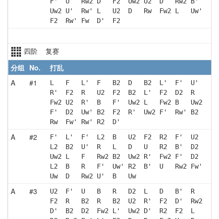
F'  U   Rw2 D   F2  Uw2 U2  D   Rw2 B' 
Uw2 U'  Rw' L   U2  D   Rw  Fw2 L   Uw'
F2  Rw' Fw  D'  F2 
四阶 复赛
分组
No.
打乱
A
#1
L   F   L'  F   B2  D   B2  L'  F'  U' 
R'  F2  R   U2  F2  B2  L'  F2  D2  R  
Fw2 U2  R'  B   F'  Uw2 L   Fw2 B   Uw2
F'  D2  Uw' B2  F2  R'  Uw2 F'  Rw' B2 
Rw  Fw' Rw' R2  D' 
A
#2
F'  L'  F'  L2  B   U2  F2  R2  F'  U2 
L2  B2  U'  R   L   D   U   R2  B'  D2 
Uw2 L   F   Rw2 B2  Uw2 R'  Fw2 F'  D2 
L2  B   R   F'  Uw' R2  B'  U   Rw2 Fw'
Uw  D   Rw2 U'  B   Uw 
A
#3
U2  F'  U   B   R   D2  L   D   B'  R  
F2  R   B2  R   B2  U2  R'  F2  D'  Rw2
D'  B2  D2  Fw2 L'  Uw2 D'  R2  F2  L  