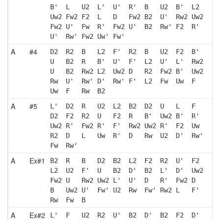
B'  L   U2  L'  U'  R'  B   U2  B'  L2 
Uw2 Fw2 F2  L   D   Fw2 B2  U'  Rw2 Uw2
Fw2 U'  Fw  R'  Fw2 U'  B2  Rw' F2  R' 
U'  Rw' Fw2 Uw' Fw'
A
#4
D2  R2  B   L2  F'  R2  B   U2  F2  B' 
U   B2  R   B'  U'  F'  L2  U'  L'  Rw2
U   B2  Rw2 L2  Uw2 D   R2  Fw2 B'  Uw2
Rw  U'  Rw' D'  Rw' F'  L2  Fw  Uw  F  
Uw  F   Rw  B2 
A
#5
L'  D2  R   U2  L2  B2  D2  U   L   F  
D2  F2  R2  U   F2  R   B'  Uw2 B'  R' 
Uw2 R'  Fw2 R'  F'  Rw2 Uw2 R'  F2  Uw 
R2  D   L   Uw  R'  D   Rw  U2  D'  Rw'
Fw  Rw'
A
Ex#1
B2  R   B   D2  B2  L2  F2  R2  U'  F2 
L2  U2  F'  U   B2  D'  B2  L'  D'  Uw2
Fw2 U   Rw2 Uw2 L'  U'  D   R'  Fw2 D  
B   Uw2 U'  Fw' U2  Rw  Fw' Rw2 L   F' 
Rw  Fw  B  
A
Ex#2
L'  F   U2  R2  U'  B2  D'  B2  F2  D' 