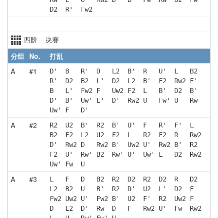
D2  R'  Fw2
四阶 决赛
分组
No.
打乱
A
#1
D'  B   R'  D   L2  B'  R   U'  L   B2 
R'  D2  B2  L'  D2  L2  B'  F2  Rw2 F' 
B   L'  Fw2 F   Uw2 F2  L   B'  D2  B' 
D'  B'  Uw' L'  D'  Rw2 U   Fw' U   Rw 
Uw' F   D' 
A
#2
R2  U2  B'  R2  B'  U'  F   R'  F'  L  
B2  F2  L2  U2  F2  L   R2  F2  R   Rw2
D'  Rw2 D   Rw2 B'  Uw2 U'  Rw2 B'  R2 
F2  U'  Rw' B2  Rw' U'  Uw' L   D2  Rw2
Uw' Fw  U  
A
#3
L   F   D   B2  R2  D2  R2  D2  R   D2 
L2  B2  U   B'  R2  D'  U2  L'  D2  F  
Fw2 Uw2 U'  Fw2 B'  U2  F'  R2  Uw2 F  
D   L2  D'  Rw  D   F   Rw2 U'  Fw  Rw2
L   U   Rw' Fw' U  