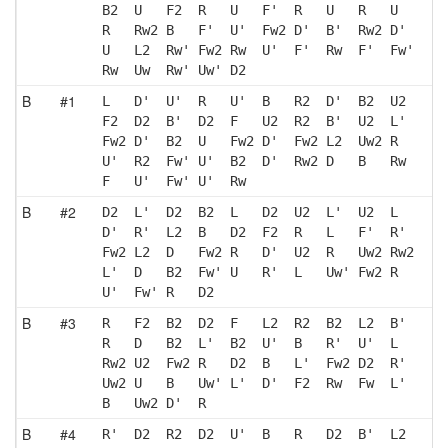
B2  U   F2  R   U   F'  R   U   R   U  
R   Rw2 B   F'  U'  Fw2 D'  B'  Rw2 D' 
U   L2  Rw' Fw2 Rw  U'  F'  Rw  F'  Fw'
Rw  Uw  Rw' Uw' D2 
B
#1
L   D'  U'  R   U'  B   R2  D'  B2  U2 
F2  D2  B'  D2  F   U2  R2  B'  U2  L' 
Fw2 D'  B2  U   Fw2 D'  Fw2 L2  Uw2 R  
U'  R2  Fw' U'  B2  D'  Rw2 D   B   Rw 
F   U'  Fw' U'  Rw 
B
#2
D2  L'  D2  B2  L   D2  U2  L'  U2  L  
D'  R'  L2  B   D2  F2  R   L   F'  R' 
Fw2 L2  D   Fw2 R   D'  U2  R   Uw2 Rw2
L'  D   B2  Fw' U   R'  L   Uw' Fw2 R  
U'  Fw' R   D2 
B
#3
R   F2  B2  D2  F   L2  R2  B2  L2  B' 
R   D   B2  L'  B2  U'  B   R'  U'  L  
Rw2 U2  Fw2 R   D2  B   L'  Fw2 D2  R' 
Uw2 U   B   Uw' L'  D'  F2  Rw  Fw  L' 
B   Uw2 D'  R  
B
#4
R'  D2  R2  D2  U'  B   R   D2  B'  L2 