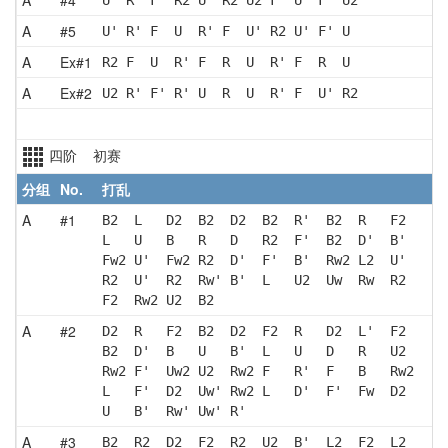
A
#5
U' R' F  U  R' F  U' R2 U' F' U 
A
Ex#1
R2 F  U  R' F  R  U  R' F  R  U 
A
Ex#2
U2 R' F' R' U  R  U  R' F  U' R2
四阶 初赛
分组
No.
打乱
A
#1
B2  L   D2  B2  D2  B2  R'  B2  R   F2 
L   U   B   R   D   R2  F'  B2  D'  B' 
Fw2 U'  Fw2 R2  D'  F'  B'  Rw2 L2  U' 
R2  U'  R2  Rw' B'  L   U2  Uw  Rw  R2 
F2  Rw2 U2  B2 
A
#2
D2  R   F2  B2  D2  F2  R   D2  L'  F2 
B2  D'  B   U   B'  L   U   D   R   U2 
Rw2 F'  Uw2 U2  Rw2 F   R'  F   B   Rw2
L   F'  D2  Uw' Rw2 L   D'  F'  Fw  D2 
U   B'  Rw' Uw' R' 
A
#3
B2  R2  D2  F2  R2  U2  B'  L2  F2  L2 