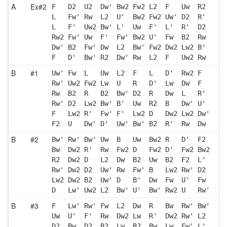
A
Ex#2
F   D2  U2  Dw' Bw2 Fw2 L2  F   Uw  R2 
L   Fw' Rw  L2  U'  Bw2 Fw2 Uw' D2  R' 
L   F'  Uw2 Bw' L'  Uw  F'  L'  R'  D2 
Rw2 Fw' Uw  F'  Fw' Bw2 U'  Fw  B2  Rw 
Dw' B2  Fw' Dw  L2  Bw' Fw2 Dw2 Lw2 B' 
F   D'  Bw' R2  Dw' Rw  L2  F   Uw2 Rw 
B
#1
Uw' Fw  L   Uw  L2  F   L   D'  Rw2 F  
Rw' Uw2 Fw2 Lw  U   R   D'  Lw  Dw  F  
Rw  B2  R   B2  Bw' D2  R   Dw  L   R' 
Rw' D2  Lw2 Bw' B'  Uw  R2  B   Dw' U' 
F   Lw2 R'  Fw' F'  Lw2 D   Dw2 Lw2 Dw'
F2  U   Dw' D'  Uw' Bw' B2  R'  Rw  Dw 
B
#2
Bw' Rw' Bw' Uw  B   Uw  Bw2 R   D'  F2 
Bw  Dw2 R'  Rw  Fw2 D   Fw2 D'  Fw2 Bw2
R2  Dw2 D   L2  Dw  B2  Uw  B2  F2  L' 
Rw' Dw2 D2  Uw' Rw  Fw' B   Lw2 Rw' D2 
Lw2 Dw2 B2  Uw' D   B'  Dw  Fw  U'  Fw 
D   Lw' Uw2 L2  Bw' U'  Bw' Rw2 U   Rw'
B
#3
F   Lw' Rw' Fw  L2  Dw  R   Bw  Rw' Bw'
Uw  U'  F'  Rw  Dw2 Lw  R'  Dw2 Rw' L2 
D2  Bw  D2  B2  Lw  B2  Bw  Lw  Fw' L' 