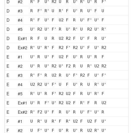
D
#2
R' F  U' R2 U  R  U' R' U' R  F'
D
#3
R  F' R' U  R' F  U' R  U' F  U 
D
#4
R' F  U' F  U2 F  R  U' F' U' F 
D
#5
U' R2 U' F' R  U' R' U  R2 U' R'
D
Ex#1
R  F  U  R  U2 R2 F  U' F  R  U'
D
Ex#2
R' U' R' F  R2 F' R2 U' F  U' R2
E
#1
U' R  U' F  U2 F  U' R  U' R  F 
E
#2
U' R  U' R2 U' F2 R  U  R' U2 R2
E
#3
R' F' R  U2 R  U' F' R2 F  U' F'
E
#4
U2 R2 U' F' U  F  U' R  U  R' U'
E
#5
R' U' R  F' R2 U2 F  R  U' R' F 
E
Ex#1
U' R  F' U' R2 U2 F  R' F  R  U2
E
Ex#2
R' F2 U' F  R  U' R  U' F' U' R 
F
#1
U  R' U  R' F  R' U2 F  U2 F  U'
F
#2
U  F' U' F  U' R  U' R  U2 R' U'