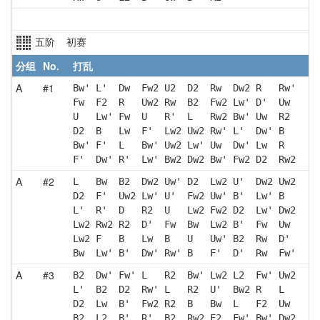
五阶 初赛
分组
No.
打乱
A
#1
Bw' L'  Dw  Fw2 U2  D2  Rw  Dw2 R   Rw'
Fw  F2  R   Uw2 Rw  B2  Fw2 Lw' D'  Uw 
U   Lw' Fw  U   R'  L   Rw2 Bw' Uw  R2 
D2  B   Lw  F'  Lw2 Uw2 Rw' L'  Dw' B  
Bw' F'  L   Bw' Uw2 Lw' Uw  Dw' Lw  R  
F'  Dw' R'  Lw' Bw2 Dw2 Bw' Fw2 D2  Rw2
A
#2
L   Bw  B2  Dw2 Uw' D2  Lw2 U'  Dw2 Uw2
D2  F'  Uw2 Lw' U'  Fw2 Uw' B'  Lw' B  
L'  R'  D   R2  U   Lw2 Fw2 D2  Lw' Dw2
Lw2 Rw2 R2  D'  Fw  Bw  Lw2 B'  Fw  Uw 
Lw2 F   B   Lw  B   U   Uw' B2  Rw  D' 
Bw  Lw' B'  Dw' Rw' B   F'  D'  Rw  Fw'
A
#3
B2  Dw' Fw' L   R2  Bw' Lw2 L2  Fw' Uw2
L'  B2  D2  Rw' L   R2  U'  Bw2 R   L  
D2  Lw  B'  Fw2 R2  B   Bw  L   F2  Uw 
B2  L2  B'  R'  B2  Rw2 F2  Fw' Bw' Dw2