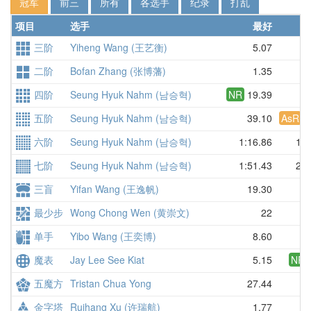
冠军
前三
所有
各选手
纪录
打乱
项目
选手
最好
三阶
Yiheng Wang (王艺衡)
5.07
二阶
Bofan Zhang (张博藩)
1.35
四阶
Seung Hyuk Nahm (남승혁)
NR
19.39
2
五阶
Seung Hyuk Nahm (남승혁)
39.10
AsR
4
六阶
Seung Hyuk Nahm (남승혁)
1:16.86
1:2
七阶
Seung Hyuk Nahm (남승혁)
1:51.43
2:0
三盲
Yifan Wang (王逸帆)
19.30
最少步
Wong Chong Wen (黄崇文)
22
2
单手
Yibo Wang (王奕博)
8.60
1
魔表
Jay Lee See Kiat
5.15
NR
五魔方
Tristan Chua Yong
27.44
2
金字塔
Ruihang Xu (许瑞航)
1.77