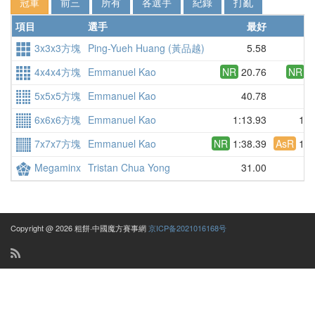
冠軍
前三
所有
各選手
紀錄
打亂
項目
選手
最好
3x3x3方塊
Ping-Yueh Huang (黃品越)
5.58
4x4x4方塊
Emmanuel Kao
NR
20.76
NR
2
5x5x5方塊
Emmanuel Kao
40.78
4
6x6x6方塊
Emmanuel Kao
1:13.93
1:1
7x7x7方塊
Emmanuel Kao
NR
1:38.39
AsR
1:4
Megaminx
Tristan Chua Yong
31.00
3
Copyright @ 2026 粗餅·中國魔方賽事網
京ICP备2021016168号