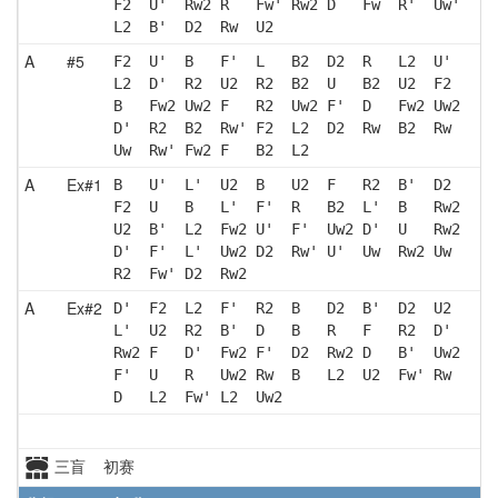
F2  U'  Rw2 R   Fw' Rw2 D   Fw  R'  Uw'
L2  B'  D2  Rw  U2 
A
#5
F2  U'  B   F'  L   B2  D2  R   L2  U' 
L2  D'  R2  U2  R2  B2  U   B2  U2  F2 
B   Fw2 Uw2 F   R2  Uw2 F'  D   Fw2 Uw2
D'  R2  B2  Rw' F2  L2  D2  Rw  B2  Rw 
Uw  Rw' Fw2 F   B2  L2 
A
Ex#1
B   U'  L'  U2  B   U2  F   R2  B'  D2 
F2  U   B   L'  F'  R   B2  L'  B   Rw2
U2  B'  L2  Fw2 U'  F'  Uw2 D'  U   Rw2
D'  F'  L'  Uw2 D2  Rw' U'  Uw  Rw2 Uw 
R2  Fw' D2  Rw2
A
Ex#2
D'  F2  L2  F'  R2  B   D2  B'  D2  U2 
L'  U2  R2  B'  D   B   R   F   R2  D' 
Rw2 F   D'  Fw2 F'  D2  Rw2 D   B'  Uw2
F'  U   R   Uw2 Rw  B   L2  U2  Fw' Rw 
D   L2  Fw' L2  Uw2
三盲 初赛