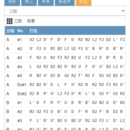
冠军
前三
所有
各选手
打乱
三阶 初赛
分组
No.
打乱
A
#1
U2 L2 D' F  D' F  D  R2 B2 L2 F2 D2 L' F2 D
A
#2
U' F2 U  R2 B2 L2 U2 F2 U' B  R' D  B' R' F
A
#3
F  R2 U  R2 F2 R2 B2 U  F2 L2 U  B' R  D  F
A
#4
L  U2 R2 D2 B2 D' R2 U  F  D' U' B2 L2 U' B
A
#5
R  B2 U' D2 B  U2 R2 F' R2 F  D2 U2 B2 D' L
A
Ex#1
D2 B2 R' D  L  F  U' R2 B  R2 D2 F2 R2 U' B
A
Ex#2
D2 B  R' U' L2 F2 D' R' L' D  U2 F' U2 R2 L
B
#1
L' D  F  R  F' U  D  R' B' D2 B2 U  D' B2 U
B
#2
B2 U2 F2 U  B' U  D  F' R  D2 F' B  D2 B  R
B
#3
F  L' B' U' B2 U  B2 U' R2 U2 F2 L' D' L2 R
B
#4
R2 U' B' D  R' F' U2 R  B  R' L2 F  D2 B' R