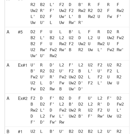
R2  B2  L'  F2  D   B'  R   F   R   F  
Uw2 R'  F'  Uw2 F2  Rw2 R2  D2  F   Rw2
L'  D2  F   Uw' L'  B   Rw2 U   Fw  F' 
Uw  U'  L   Uw  Rw' R' 
A
#5
D2  F   U   L   B'  L   F   R   D2  R  
B2  L'  B2  L2  U2  D   L2  U   Uw2 Fw2
B2  F   U   Rw2 F2  Uw2 U   Rw2 U   F  
U2  Rw' Fw2 Rw' B   R2  Uw  L'  Fw2 Rw'
Uw' U'  Rw2
A
Ex#1
U'  R   D'  L2  F'  L2  U2  F2  U2  R2 
B'  R2  D2  U'  F2  B   L'  U'  F2  L  
Fw2 U'  R'  Fw2 Uw2 D2  L   F2  U   R2 
U2  L   D'  Fw  Uw2 D'  F2  L'  Uw  U  
Fw  D2  Rw  B   Uw' D' 
A
Ex#2
F2  D   F'  B2  D   F   U'  L2  F'  D2 
B   D2  F'  L2  B'  D2  L2  R'  D   Fw2
Rw2 L'  D   Fw2 Uw2 R   U2  F2  U   L' 
D   L2  Fw  L'  Uw2 B'  F'  Rw' Uw  U2 
F'  D'  Fw' Rw 
B
#1
U2  L   B'  U'  B2  D2  B2  L2  U'  R2 