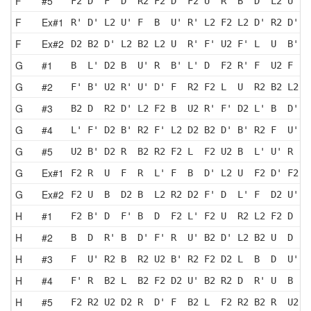
F
#5
F2 D' F' D' R2 F2 D' F2 U  R  B' D  L2 U' F
F
Ex#1
R' D' L2 U' F  B  U' R' L2 F2 L2 D' R2 D' F
F
Ex#2
D2 B2 D' L2 B2 L2 U  R' F' U2 F' L  U  B' F
G
#1
B  L' D2 B  U' R  B' L' D  F2 R' F  U2 F  B
G
#2
F' B' U2 R' U' D' F  R2 F2 L  U  R2 B2 L2 B
G
#3
B2 D  R2 D' L2 F2 B  U2 R' F' D2 L' B  D' U
G
#4
L' F' D2 B' R2 F' L2 D2 B2 D' B' R2 F  U' R
G
#5
U2 B' D2 R  B2 R2 F2 L  F2 U2 B  L' U' R  B
G
Ex#1
F2 R  U  F  R  L' F  B  D' L2 U  F2 D' F2 B
G
Ex#2
F2 U  B  D2 B  L2 R2 D2 F' D  L' F  D2 U' R
H
#1
F2 B' D  F' B  D  F2 L' F2 U  R2 L2 F2 D  R
H
#2
B  D  R' B  D' F' R  U' B2 D' L2 B2 U  D  R
H
#3
F  U' R2 B  R2 U2 B' R2 F2 D2 L  B  D  U' B
H
#4
F' R  B2 L  B2 F2 D2 U' B2 R2 D  R' U  B  R
H
#5
F2 R2 U2 D2 R  D' F  B2 L  F2 R2 B2 R  U2 R