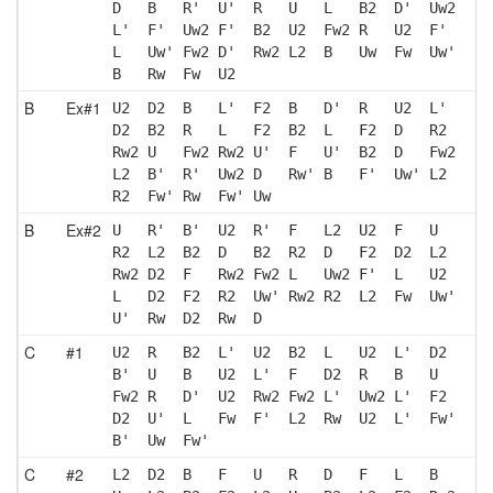
D   B   R'  U'  R   U   L   B2  D'  Uw2
L'  F'  Uw2 F'  B2  U2  Fw2 R   U2  F' 
L   Uw' Fw2 D'  Rw2 L2  B   Uw  Fw  Uw'
B   Rw  Fw  U2 
B
Ex#1
U2  D2  B   L'  F2  B   D'  R   U2  L' 
D2  B2  R   L   F2  B2  L   F2  D   R2 
Rw2 U   Fw2 Rw2 U'  F   U'  B2  D   Fw2
L2  B'  R'  Uw2 D   Rw' B   F'  Uw' L2 
R2  Fw' Rw  Fw' Uw 
B
Ex#2
U   R'  B'  U2  R'  F   L2  U2  F   U  
R2  L2  B2  D   B2  R2  D   F2  D2  L2 
Rw2 D2  F   Rw2 Fw2 L   Uw2 F'  L   U2 
L   D2  F2  R2  Uw' Rw2 R2  L2  Fw  Uw'
U'  Rw  D2  Rw  D  
C
#1
U2  R   B2  L'  U2  B2  L   U2  L'  D2 
B'  U   B   U2  L'  F   D2  R   B   U  
Fw2 R   D'  U2  Rw2 Fw2 L'  Uw2 L'  F2 
D2  U'  L   Fw  F'  L2  Rw  U2  L'  Fw'
B'  Uw  Fw'
C
#2
L2  D2  B   F   U   R   D   F   L   B  