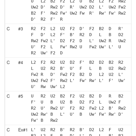
U   L2  B2  F2  L2  U   B2  L2  F2  Rw2
Uw2 D'  Rw2 D'  R'  Uw2 D2  L'  Uw2 Fw2
B2  F'  Rw2 Fw' Uw2 Fw  R'  Rw' Fw' Rw2
D'  R2  F'  R  
C
#3
R2  F2  L2  U2  F2  D'  F2  B2  D   R' 
F   D'  L2  F'  B'  R2  D   L   B   D2 
Rw2 Fw2 L'  D2  F2  D   L'  Uw2 R   Uw2
U'  F2  L   Fw' Rw2 U   Fw2 Uw' L'  U  
R2  Uw' F2  D  
C
#4
L2  F2  R2  U2  D2  F'  B2  D2  B2  R2 
L   U2  R2  B'  U'  F   L   B   U2  Rw2
Fw2 R   D'  Fw2 F2  B2  D   L2  U2  L' 
Uw2 Fw2 F'  Rw2 L'  Fw' Rw' L'  F'  Uw'
U'  Rw  Uw' L2 
C
#5
U   R2  U2  B2  F2  U2  B2  D   R   B2 
F'  U   B   U2  B   D2  F2  L   Uw2 F  
R2  U'  Rw2 U'  F2  R2  Fw2 L2  B'  Rw2
Uw2 Rw' B   L'  U'  B   Uw' Fw' Rw' D' 
Fw' B   Rw2
C
Ex#1
L'  U2  R2  B'  R2  B'  D2  L2  F   U2 
B2  L2  F   R   D'  L'  D   L   B'  R2 