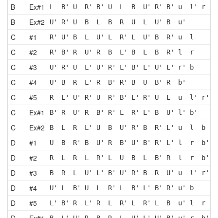
B
Ex#1
L  B' U  R' B' U  L  B  U' R' B' u  l' r  b
B
Ex#2
U' R' U  B  L  B  R  U  L  U' B  u'
C
#1
R' U' B  L  U' L  R' L  U' B  R' u  l 
C
#2
R' B' R  U' R  B  L' B  L  B  R' l  r 
C
#3
U' R' U  L' U' R' L' B' L' U' L' r' b 
C
#4
U' B  R  L' R  B' R' B  U  B' R  b'
C
#5
R  L' U' R' U  R' B' L' R' U  L  u  l' r' b
C
Ex#1
B' R  U' R  B' R' L  R' L' B  U' l' b'
C
Ex#2
B  L  R  L' U  B  U' R' B  R' L' u  l  b 
D
#1
U  B  R' B  U' R  B' U' B' R' L' l  r  b'
D
#2
R  L  R  L  R' L  U  B  L  B' R  l  r  b'
D
#3
B  R  L  U' L' B' U' R' B  R  U' u  l' r' b
D
#4
U' L  B' U  L  R' L  B' L' B' R' u' b 
D
#5
L' B' R  L' R  L  R' L  R' L  B  u' l  r  b
D
Ex#1
B  L' U' R  B  R  L  U' L' U' B' u' r  b'