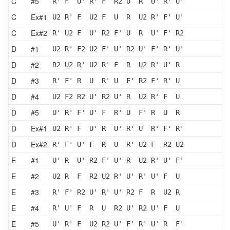
C
#5
R' F  U' R' F  R2 U  R  U' R' U'
C
Ex#1
U2 R' F  U2 F  U  R  U2 R' F' U'
C
Ex#2
R' U2 F  U' R2 F' U  R  U' F' R2
D
#1
U2 R' F2 U2 F' U' R2 U' F' R' U'
D
#2
R2 U2 R' U2 R' F  R  U2 R' U' R 
D
#3
R' F' R  U  R' U  F' R2 F' R' U 
D
#4
U2 F2 R2 U' R2 U' R  U2 R' F  U 
D
#5
U' R' F' U' F  R' U  F' R  U  R 
D
Ex#1
U2 R' F  U' R  U' R' U  R' F' R'
D
Ex#2
R' F' U' F  R  U  R' U2 F  R2 U2
E
#1
U' R  U' R2 F' U' R  U2 R' U' F'
E
#2
U2 R  F  R2 U2 R' U' R' U' F  U 
E
#3
R' F' R2 U' R' U' R2 F  R  U2 R 
E
#4
R' U' F  R  U  R2 U' R2 U' F  U 
E
#5
U' R' F  U2 R2 U' F' R' U' R  F'