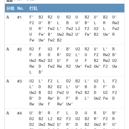
分组
No.
打乱
A
#1
F'  B2  R2  U   R2  U   B2  U'  B2  U' 
F2  U'  B'  L   B   U'  B'  L   R   Rw2
U   R'  Fw2 L'  Fw2 L2  F2  U2  L   Fw2
U   Fw' B'  Uw2 Rw2 U'  Fw' B2  Uw' R  
Fw  Uw' Fw2 B2 
A
#2
R2  F   U2  F   B'  U2  R2  U'  L'  R  
F   B   D   R'  D2  L'  U   F2  Rw2 B' 
Uw2 Rw2 D2  U'  F   U   F   B2  Rw2 U2 
Rw  D   Fw2 Rw  R2  Uw' Fw2 Uw' F2  Uw 
L   B' 
A
#3
U2  L'  F2  L   D2  B2  L'  U2  L   F2 
L'  D   B2  D2  L'  U'  B   D   F'  D  
Uw2 B   D2  Fw2 U   Fw2 B2  D   U2  F2 
B'  D   Rw' D   F'  B   L'  Uw2 Fw  D  
Rw  Uw  F   Rw' Uw'
A
#4
U'  B'  R   F   L   D   U   R   D'  B' 
D2  B2  L2  B2  F2  U2  B2  R'  F2  R  
D2  Uw2 Rw2 U'  R'  D   B2  Uw2 R'  U' 