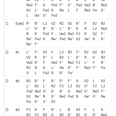
Rw2 F'  U   Fw2 F'  U'  Fw2 Uw2 B'  Rw2
D2  L'  Fw2 D   Rw  L   F   Rw2 Fw  D' 
L   Uw' U'  Fw2
C
Ex#2
R'  B'  L2  U2  R2  U2  B'  F   D2  B2 
L'  D'  B'  D'  L'  B'  D   R   L2  Rw2
B   D   Fw2 F   Uw2 Rw2 F2  D   U2  F' 
Rw' Fw2 D   Rw' Fw2 Rw' U2  Uw' R   D' 
Rw' F' 
D
#1
L'  F'  D2  F   L2  B2  F'  R2  D2  B2 
U2  R   D'  L   B2  L'  D'  R   U   R2 
Uw2 R'  F   Uw2 F'  Rw2 F2  L'  F   B' 
R2  B   U   L'  Uw  D'  F'  Rw2 F'  Fw 
U   L   Fw2 D   R'  Fw'
D
#2
B2  R'  F   B'  D'  F'  U   D2  L   U2 
L'  B2  L'  R2  F2  L2  D2  U'  F2  L2 
Fw2 Uw2 U'  D   B'  U   Rw2 U'  Rw2 F' 
D2  Rw' B   D'  Rw2 Fw2 B   Uw' U'  Rw 
Fw  R'  U'  D2 
D
#3
F2  R   F   R'  L   B   U2  F   L   D  
R2  F2  R2  U   B2  D'  R2  U   D'  Rw2