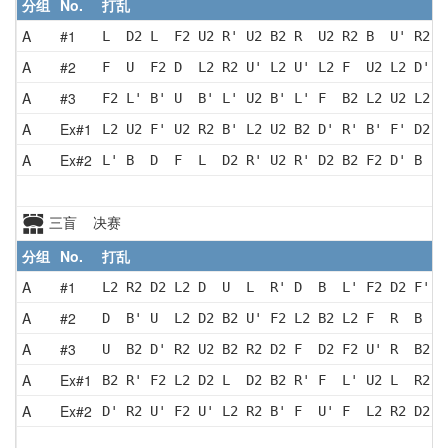
分组
No.
打乱
A
#1
L  D2 L  F2 U2 R' U2 B2 R  U2 R2 B  U' R2 D
A
#2
F  U  F2 D  L2 R2 U' L2 U' L2 F  U2 L2 D' F
A
#3
F2 L' B' U  B' L' U2 B' L' F  B2 L2 U2 L2 F
A
Ex#1
L2 U2 F' U2 R2 B' L2 U2 B2 D' R' B' F' D2 F
A
Ex#2
L' B  D  F  L  D2 R' U2 R' D2 B2 F2 D' B  U
三盲 决赛
分组
No.
打乱
A
#1
L2 R2 D2 L2 D  U  L  R' D  B  L' F2 D2 F' U
A
#2
D  B' U  L2 D2 B2 U' F2 L2 B2 L2 F  R  B  R
A
#3
U  B2 D' R2 U2 B2 R2 D2 F  D2 F2 U' R  B2 D
A
Ex#1
B2 R' F2 L2 D2 L  D2 B2 R' F  L' U2 L  R2 F
A
Ex#2
D' R2 U' F2 U' L2 R2 B' F  U' F  L2 R2 D2 B