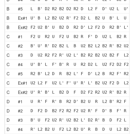
B
#5
L  B' D2 R2 B2 D2 R2 D  L2 F  D' U2 L  U' L
B
Ex#1
U' B  L2 B2 U2 R' F2 D2 L  B2 U  B' L  U  R
B
Ex#2
F2 U2 B' U  B2 D  R2 D' L2 F2 D  R2 B' L' F
C
#1
F2 U  R2 U  F2 U  B2 R  F' D  U2 L  B2 R  U
C
#2
B' U' R' D2 B2 L  B  U2 B2 L2 B2 R' B2 U2 F
C
#3
D  U2 R2 F2 R' U2 L' B2 R2 B2 U2 B2 F  L2 R
C
#4
U' B' L  F' B' R  U  R2 D2 L  U2 F2 D2 F2 L
C
#5
R2 B' L2 D  R  B2 L' F  D' L2 B  R2 F' R2 B
C
Ex#1
U2 L2 F  U2 L' F' U' R' L' B2 U2 F2 D  L2 U
C
Ex#2
U' R' B' L  B2 D  F  D2 F2 R2 U2 R' B2 R  B
D
#1
U  R' F  R' B  R2 D' B2 U  R  L2 B' R2 F  R
D
#2
D  F2 D  B2 F2 R2 F2 U2 R' F  D' B  F' R  U
D
#3
B' U  F2 U2 R' U2 B2 L' D2 R' B  D  F2 L  F
D
#4
R' L2 B2 U  F2 L2 B2 U' R  B  D  U  L2 B2 D