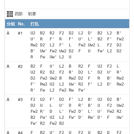
四阶 初赛
分组
No.
打乱
A
#1
U2  B2  R2  F2  D2  L2  D'  B2  L2  B' 
U'  R   F'  R   F'  U'  L'  B2  F'  Fw2
Rw2 D2  L2  F'  L   Fw2 Uw2 L   F2  D2 
B'  Uw' Fw2 Uw2 D2  F   U   Fw' L2  D2 
R   Fw  Uw' L2  U  
A
#2
B2  F   U'  L2  B   R2  F   U2  F2  L  
U2  R2  D2  F2  R'  D2  L'  D2  U'  R' 
D2  Fw2 Uw2 B   Rw2 D2  F   R   B'  Rw2
F'  Rw2 U2  L2  Uw' R2  F'  L2  D'  Rw2
R'  Fw  L2  Fw2 Rw  Fw'
A
#3
F2  U2  F'  D2  F'  L2  B'  U2  D2  B' 
D2  U   L   U'  D   R'  B'  U   F2  Uw2
Fw2 R'  D   L'  Fw2 D'  L'  U'  Fw2 R2 
B2  Fw' U2  L2  Fw' D'  Rw' D'  F   Uw'
Fw' R2  Fw2 B2 
A
#4
F   R2  U'  F2  U   F2  U   B2  D   F2 