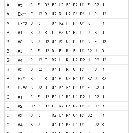
A
#5
R' F  R2 F' U2 F' R2 U' F' R2 U'
A
Ex#1
F  U2 R  U2 R  U2 F' R' U  R  U2
A
Ex#2
U' R' F' U' R2 F  R  U' R' F  R 
B
#1
R  U' R' F  R2 U' R2 F  U  R  U'
B
#2
R' U  R2 U' R2 U  R  U' R' F  R2
B
#3
R' F' U2 R  F  R  F  U' R2 U' R'
B
#4
R' U2 F' R2 U  R  U2 R2 U' R2 U2
B
#5
U  R2 F  U' F  R  U  R' F  U' R 
B
Ex#1
R' F  R' U' R  U2 R' U' R2 U' R2
B
Ex#2
R' U2 R  U' R' F' R  U' F' R2 U'
C
#1
R' F  U2 F' U' R' U' R2 U' R2 U'
C
#2
U2 R' U2 F  R2 U' R2 U' R' U2 R 
C
#3
U' R' F  R2 U' R' U' R' U2 F  R'
C
#4
R  U' F' U' F' R2 F' U' F' U2 R 