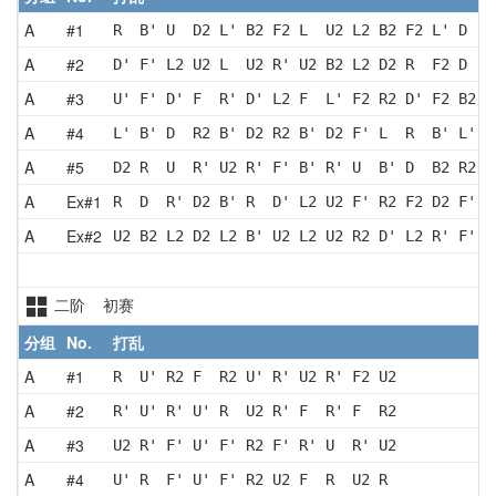
A
#1
R  B' U  D2 L' B2 F2 L  U2 L2 B2 F2 L' D  R
A
#2
D' F' L2 U2 L  U2 R' U2 B2 L2 D2 R  F2 D  B
A
#3
U' F' D' F  R' D' L2 F  L' F2 R2 D' F2 B2 R
A
#4
L' B' D  R2 B' D2 R2 B' D2 F' L  R  B' L' R
A
#5
D2 R  U  R' U2 R' F' B' R' U  B' D  B2 R2 D
A
Ex#1
R  D  R' D2 B' R  D' L2 U2 F' R2 F2 D2 F' R
A
Ex#2
U2 B2 L2 D2 L2 B' U2 L2 U2 R2 D' L2 R' F' R
二阶 初赛
分组
No.
打乱
A
#1
R  U' R2 F  R2 U' R' U2 R' F2 U2
A
#2
R' U' R' U' R  U2 R' F  R' F  R2
A
#3
U2 R' F' U' F' R2 F' R' U  R' U2
A
#4
U' R  F' U' F' R2 U2 F  R  U2 R 