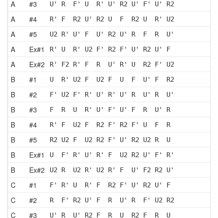
A
#3
U' R  F' U  R' U' R2 U' F' U' R2
A
#4
R' F  R2 U' R2 U  F  R2 U  R' U2
A
#5
U2 R' U' F  U' R2 U' R  F  R  U'
A
Ex#1
R' U  R' U2 F' R2 F' U' R2 U' F 
A
Ex#2
R' F2 R' F  R  U' R' U  R2 F' U2
B
#1
U  R' U2 F  U2 F  U  F  U' F  R2
B
#2
F' U2 F' R' U' R' U' R  U' R  U'
B
#3
F  R  U  R' U' F' U' F  R  U' R 
B
#4
R' F  U2 F  R2 F' R2 F' U  F  R 
B
#5
R2 U2 F  U2 R2 F' U' R2 U2 R  U 
B
Ex#1
U  F' R' U' R' F  U2 R2 U' F' R'
B
Ex#2
U2 R  U2 R' U2 R' F  U' F2 R2 U'
C
#1
F' R' U  R' F  R2 F' U' R2 U' F 
C
#2
R  F' R2 U' F  R  U' R  F' U2 R2
C
#3
U' R  U' R2 F  R  U  R2 F  R  U 