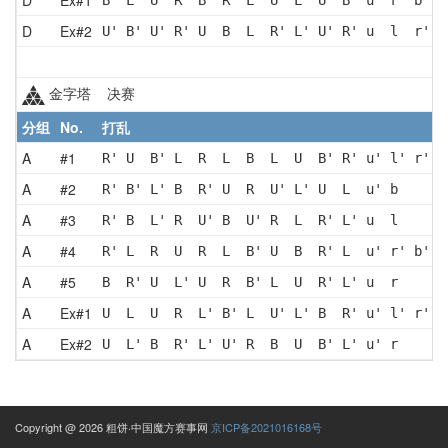
D
Ex#2
U' B' U' R' U  B  L  R' L' U' R' u  l  r' b
金字塔 决赛
分组
No.
打乱
A
#1
R' U  B' L  R  L  B  L  U  B' R' u' l' r' b
A
#2
R' B' L' B  R' U  R  U' L' U  L  u' b 
A
#3
R' B  L' R  U' B  U' R  L  R' L' u  l 
A
#4
R' L  R  U  R  L  B' U  B  R' L  u' r' b'
A
#5
B  R' U  L' U  R  B' L  U  R' L' u  r 
A
Ex#1
U  L  U  R  L' B' L  U' L' B  R' u' l' r' b
A
Ex#2
U  L' B  R' L' U' R  B  U  B' L' u' r 
Copyright @ 2026 粗饼·中国魔方赛事网
京ICP备2021016168号