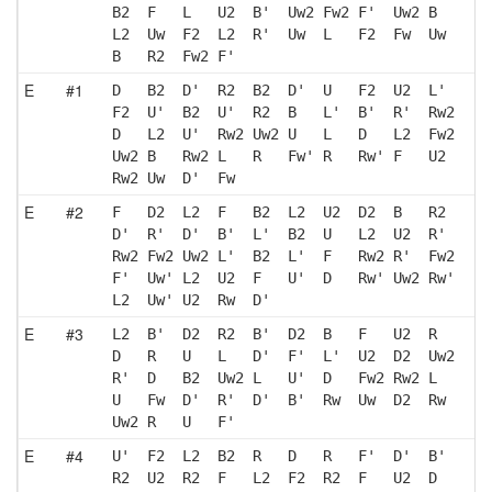
B2  F   L   U2  B'  Uw2 Fw2 F'  Uw2 B  
L2  Uw  F2  L2  R'  Uw  L   F2  Fw  Uw 
B   R2  Fw2 F' 
E
#1
D   B2  D'  R2  B2  D'  U   F2  U2  L' 
F2  U'  B2  U'  R2  B   L'  B'  R'  Rw2
D   L2  U'  Rw2 Uw2 U   L   D   L2  Fw2
Uw2 B   Rw2 L   R   Fw' R   Rw' F   U2 
Rw2 Uw  D'  Fw 
E
#2
F   D2  L2  F   B2  L2  U2  D2  B   R2 
D'  R'  D'  B'  L'  B2  U   L2  U2  R' 
Rw2 Fw2 Uw2 L'  B2  L'  F   Rw2 R'  Fw2
F'  Uw' L2  U2  F   U'  D   Rw' Uw2 Rw'
L2  Uw' U2  Rw  D' 
E
#3
L2  B'  D2  R2  B'  D2  B   F   U2  R  
D   R   U   L   D'  F'  L'  U2  D2  Uw2
R'  D   B2  Uw2 L   U'  D   Fw2 Rw2 L  
U   Fw  D'  R'  D'  B'  Rw  Uw  D2  Rw 
Uw2 R   U   F' 
E
#4
U'  F2  L2  B2  R   D   R   F'  D'  B' 
R2  U2  R2  F   L2  F2  R2  F   U2  D  