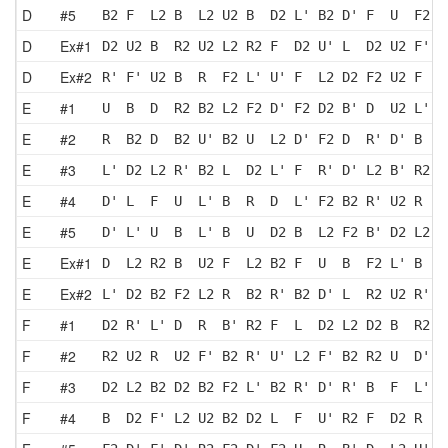
D
#5
B2 F  L2 B  L2 U2 B  D2 L' B2 D' F  U  F2 R
D
Ex#1
D2 U2 B  R2 U2 L2 R2 F  D2 U' L  D2 U2 F' R
D
Ex#2
R' F' U2 B  R  F2 L' U' F  L2 D2 F2 U2 F  R
E
#1
U  B  D  R2 B2 L2 F2 D' F2 D2 B' D  U2 L' R
E
#2
R  B2 D  B2 U' B2 U  L2 D' F2 D  R' D' B  L
E
#3
L' D2 L2 R' B2 L  D2 L' F  R' D' L2 B' R2 U
E
#4
D' L  F  U  L' B  R  D  L' F2 B2 R' U2 R  F
E
#5
D' L' U  B  L' B  U  D2 B  L2 F2 B' D2 L2 F
E
Ex#1
D  L2 R2 B  U2 F  L2 B2 F  U  B  F2 L' B  R
E
Ex#2
L' D2 B2 F2 L2 R  B2 R' B2 D' L  R2 U2 R' U
F
#1
D2 R' L' D  R  B' R2 F  L  D2 L2 D2 B  R2 F
F
#2
R2 U2 R  U2 F' B2 R' U' L2 F' B2 R2 U  D' R
F
#3
D2 L2 B2 D2 B2 F2 L' B2 R' D' R' B  F  L' F
F
#4
B  D2 F' L2 U2 B2 D2 L  F  U' R2 F  D2 R  D