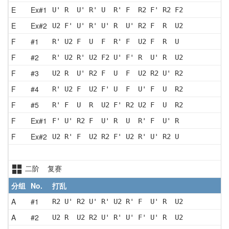
E
Ex#1
U' R  U' R' U  R' F  R2 F' R2 F2
E
Ex#2
U2 F' U' R' U' R  U' R2 F  R  U2
F
#1
R' U2 F  U  F  R' F  U2 F  R  U 
F
#2
R' U2 R' U2 F2 U' F' R  U' R  U2
F
#3
U2 R  U' R2 F  U  F  U2 R2 U' R2
F
#4
R' U2 F  U2 F' U  F  U' F  U  R2
F
#5
R' F  U  R  U2 F' R2 U2 F  U  R2
F
Ex#1
F' U' R2 F  U' R  U  R' F  U' R 
F
Ex#2
U2 R' F  U2 R2 F' U2 R' U' R2 U 
二阶 复赛
分组
No.
打乱
A
#1
R2 U' R2 U' R' U2 R' F  U' R  U2
A
#2
U2 R  U2 R2 U' R' U' F' U' R  U2