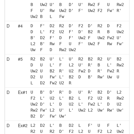
B   Uw2 U'  B   D'  U'  Rw2 F   U   Rw2
F   U'  Rw  Uw2 D'  F'  Uw2 F2  Fw' R' 
Uw2 B   L   Fw 
D
#4
D   F'  D2  R2  D'  F2  D'  R2  D   F2 
D   L'  F2  U2  F'  D'  B2  R   B   Uw2
B'  D2  F'  D   F'  Uw2 F   Uw2 Fw2 U' 
L2  B'  Rw  F   U   F'  Uw2 F   Rw  Fw'
Uw  F   D   Rw2 Uw2
D
#5
R2  B2  U'  L'  U'  R2  B2  R2  U'  B2 
D   U   L'  F   L2  U'  R'  B   L'  Rw2
Uw2 U   B2  R'  U2  Fw2 D   R'  Fw2 R  
D2  U   Fw' L'  B2  D   B'  Rw' Uw  U  
L   D2  Fw2 U2  R  
D
Ex#1
U   B'  D'  R'  D   U'  R'  B2  D'  L2 
F2  L'  U2  L'  B2  L   F2  U2  R   Rw2
Uw2 D'  L'  D   U2  L'  Fw2 L'  D   U2 
Rw2 Fw' L2  U'  L'  Uw2 L2  Uw' Rw' Uw'
B2  D'  Fw' Uw'
D
Ex#2
L2  D2  L'  B   D2  L   F'  U   F   L' 
R2  U   R2  D'  F2  L2  U   F2  L2  Uw2