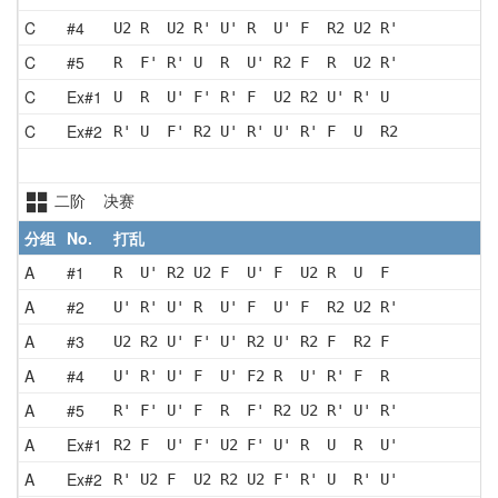
C
#4
U2 R  U2 R' U' R  U' F  R2 U2 R'
C
#5
R  F' R' U  R  U' R2 F  R  U2 R'
C
Ex#1
U  R  U' F' R' F  U2 R2 U' R' U 
C
Ex#2
R' U  F' R2 U' R' U' R' F  U  R2
二阶 决赛
分组
No.
打乱
A
#1
R  U' R2 U2 F  U' F  U2 R  U  F 
A
#2
U' R' U' R  U' F  U' F  R2 U2 R'
A
#3
U2 R2 U' F' U' R2 U' R2 F  R2 F 
A
#4
U' R' U' F  U' F2 R  U' R' F  R 
A
#5
R' F' U' F  R  F' R2 U2 R' U' R'
A
Ex#1
R2 F  U' F' U2 F' U' R  U  R  U'
A
Ex#2
R' U2 F  U2 R2 U2 F' R' U  R' U'