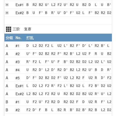
H
Ex#1
B  R2 B2 U' L2 F2 U' R2 U  B2 D  L  U  B' F
H
Ex#2
B  U  F' B  R' U' D' F' U2 L  F' B2 R2 D2 R
三阶 复赛
分组
No.
打乱
A
#1
D  L2 D2 F2 L  U2 L' B2 F' D' L' R2 B' L  U
A
#2
U' F' D2 B2 R2 F' R2 B' L2 U2 F  R  U  B2 D
A
#3
R' F2 L  F' U' F  B' D2 B2 D2 L2 U2 L' U2 R
A
#4
U  R2 D' L2 D' R2 D' B2 L2 R2 U' B  D  R' F
A
#5
D' F' D2 B2 D2 F' U2 L2 R2 F  U2 R  D' F2 D
A
Ex#1
L  D2 L2 F2 R' F2 L' B2 U2 L  F2 B' D2 U2 L
A
Ex#2
L2 B2 L2 F2 R2 U  R2 B2 D2 B2 U2 R' U' L2 F
B
#1
U  F2 U' F2 R2 D  R2 D2 F  D  U2 R  F' L2 D
B
#2
F2 D' F  B  L  B2 R  B' D2 B' R2 B  L2 D2 B