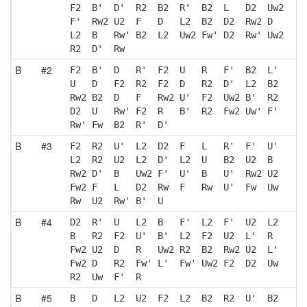
F2  B'  D'  R2  B2  R'  B2  L   D2  Uw2
F'  Rw2 U2  F   D   L2  B2  D2  Rw2 D  
L2  B   Rw' B2  L2  Uw2 Fw' D2  Rw' Uw2
R2  D'  Rw 
B
#2
F2  B'  D   R'  F2  U   R   F'  B2  L' 
U   D   F2  R2  F2  D   R2  D'  L2  B2 
Rw2 B2  D   F   Rw2 U'  F2  Uw2 B'  R2 
D2  U   Rw' F2  R   B'  R2  Fw2 Uw' F' 
Rw' Fw  B2  R'  D' 
B
#3
F2  R2  U'  L2  D2  F   L   R'  F'  U' 
L2  R2  U2  L2  D'  L2  U   B2  U2  B  
Rw2 D'  B   Uw2 F'  U'  B   U'  Rw2 U2 
Fw2 F   L   D2  Rw  F   Rw  U'  Fw  Uw 
Rw  U2  Rw' B'  U  
B
#4
D2  R'  U   L2  B   F'  L2  F'  U2  L2 
B   R2  F2  U'  B'  L2  F2  U2  L'  R  
Fw2 U2  D   R   Uw2 R2  B2  Rw2 U2  L' 
Fw2 D   R2  Fw' L'  Fw' Uw2 F2  D2  Uw 
R2  Uw  F'  R  
B
#5
B   D   L2  U2  F2  L2  B2  R2  U'  B2 