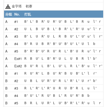
金字塔 初赛
分组
No.
打乱
A
#1
B' L' B  R' U  R' U' B  L' B  R  u  l' r  b
A
#2
U  L  B  U' B  L' B  R' L' R' U  u' l' r 
A
#3
B' L  U  R' U  L  R  B  U' L' U' u' l  r' b
A
#4
B' R  U  B  R' B' U' B' U' L' U  l  b 
A
#5
B' R' B' U' R  U' R  L' B' U  R  u' l' r 
A
Ex#1
R  B  U' L  B' R' U  L  U  B  R  l' b'
A
Ex#2
B  U' R  L  B' L  U' L  R  L' B' u  l' r'
B
#1
R  U' R' L  B  U' R' B  U  B' L' l  r'
B
#2
U  B  L  U' R' U' R  L' R' L' U  r' b'
B
#3
R  L' R' L' R' U  R  U  B' R  L  u  l'
B
#4
B' U' L' R  U' B  L' R  U' R' B  b 
B
#5
B  R  L  U  R' L  U' B' R' L' R' u  l  r 