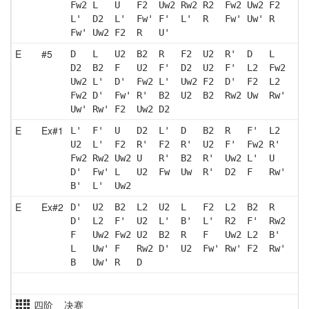
Fw2 L   U   F2  Uw2 Rw2 R2  Fw2 Uw2 F2 
L'  D2  L'  Fw' F'  L'  R   Fw' Uw' R  
Fw' Uw2 F2  R   U' 
E
#5
D   L   U2  B2  R   F2  U2  R'  D   L  
D2  B2  F   U2  F'  D2  U2  F'  L2  Fw2
Uw2 L'  D'  Fw2 L'  Uw2 F2  D'  F2  L2 
Fw2 D'  Fw' R'  B2  U2  B2  Rw2 Uw  Rw'
Uw' Rw' F2  Uw2 D2 
E
Ex#1
L'  F'  U   D2  L'  D   B2  R   F'  L2 
U2  L'  F2  R'  F2  R'  U2  F'  Fw2 R' 
Fw2 Rw2 Uw2 U   R'  B2  R'  Uw2 L'  U  
D'  Fw' L   U2  Fw  Uw  R'  D2  F   Rw'
B'  L'  Uw2
E
Ex#2
D'  U2  B2  L2  U2  L   F2  L2  B2  R  
D'  L2  F'  U2  L'  B'  L'  R2  F'  Rw2
F   Uw2 Fw2 U2  B2  R   F   Uw2 L2  B' 
L   Uw' F   Rw2 D'  U2  Fw' Rw' F2  Rw'
B   Uw' R   D  
四阶 决赛