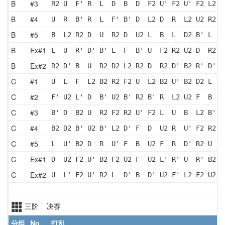
B
#3
R2 U  F' R  L  D  B  D  F2 U' F2 U' F2 L2 U
B
#4
U  R  B' R  L  F' B' D  L2 D  R  L2 U2 R2 L
B
#5
B  L2 R2 D  U  R2 D  U2 L  B  L  D2 B' L  B
B
Ex#1
L  U  R' D' B' L  F  B' U  F2 R2 U2 D  R2 F
B
Ex#2
R2 D' B  U  R2 D2 L2 R2 D  R2 D' B2 R' D' B
C
#1
U  L  F  L2 B2 R2 F2 U  L2 B2 U' B2 D2 L  U
C
#2
F' U2 L' D  B' U2 B' R2 B' R  L2 U2 F  B  U
C
#3
B' D  B2 U  R2 F2 R2 U' F2 L  U  B  L2 B' L
C
#4
B2 D2 B' U2 B' L2 D' F  D  U2 R  U' F2 R2 U
C
#5
L  U' B2 D  R  U' F  B  U2 F  R  D' R2 U  L
C
Ex#1
D  U2 F2 U' B2 F2 U2 F  U2 L' R' U  R' B2 R
C
Ex#2
U  L' F2 U' R2 L  D' B  D' U2 F' L2 F2 U2 L
三阶 决赛
分组
No.
打乱