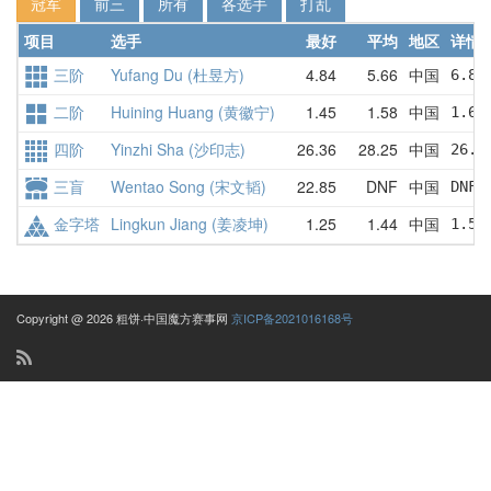
冠军
前三
所有
各选手
打乱
项目
选手
最好
平均
地区
详情
三阶
Yufang Du (杜昱方)
4.84
5.66
中国
6.88
二阶
Huining Huang (黄徽宁)
1.45
1.58
中国
1.66
四阶
Yinzhi Sha (沙印志)
26.36
28.25
中国
26.3
三盲
Wentao Song (宋文韬)
22.85
DNF
中国
DNF 
金字塔
Lingkun Jiang (姜凌坤)
1.25
1.44
中国
1.53
Copyright @ 2026 粗饼·中国魔方赛事网
京ICP备2021016168号