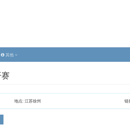
其他
开赛
地点:
江苏徐州
链