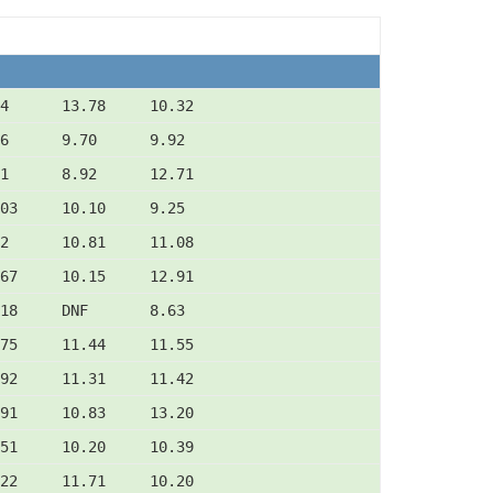
4      13.78     10.32
6      9.70      9.92
1      8.92      12.71
03     10.10     9.25
2      10.81     11.08
67     10.15     12.91
18     DNF       8.63
75     11.44     11.55
92     11.31     11.42
91     10.83     13.20
51     10.20     10.39
22     11.71     10.20