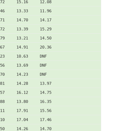
72     15.16     12.08
46     13.33     11.96
71     14.70     14.17
72     13.39     15.29
79     13.21     14.50
67     14.91     20.36
.23     10.63     DNF
.56     13.69     DNF
.70     14.23     DNF
81     14.28     13.97
57     16.12     14.75
88     13.80     16.35
11     17.91     15.56
10     17.04     17.46
50     14.26     14.70