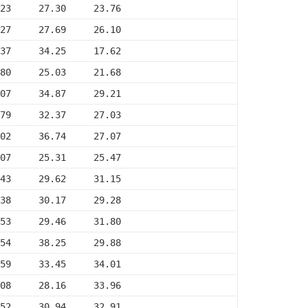
23     27.30     23.76
27     27.69     26.10
37     34.25     17.62
80     25.03     21.68
07     34.87     29.21
79     32.37     27.03
02     36.74     27.07
07     25.31     25.47
43     29.62     31.15
38     30.17     29.28
53     29.46     31.80
54     38.25     29.88
59     33.45     34.01
08     28.16     33.96
52     30.94     32.91