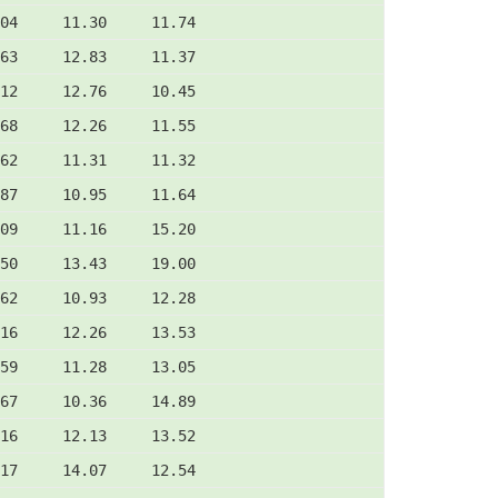
04     11.30     11.74
63     12.83     11.37
12     12.76     10.45
68     12.26     11.55
62     11.31     11.32
87     10.95     11.64
09     11.16     15.20
50     13.43     19.00
62     10.93     12.28
16     12.26     13.53
59     11.28     13.05
67     10.36     14.89
16     12.13     13.52
17     14.07     12.54