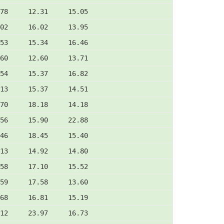
78     12.31     15.05
02     16.02     13.95
53     15.34     16.46
60     12.60     13.71
54     15.37     16.82
13     15.37     14.51
70     18.18     14.18
56     15.90     22.88
46     18.45     15.40
13     14.92     14.80
58     17.10     15.52
59     17.58     13.60
68     16.81     15.19
12     23.97     16.73