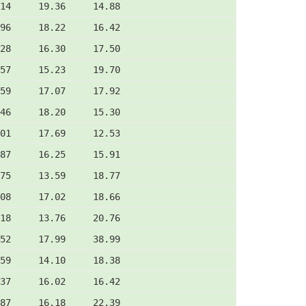
14     19.36     14.88
96     18.22     16.42
28     16.30     17.50
57     15.23     19.70
59     17.07     17.92
46     18.20     15.30
01     17.69     12.53
87     16.25     15.91
75     13.59     18.77
08     17.02     18.66
18     13.76     20.76
52     17.99     38.99
59     14.10     18.38
37     16.02     16.42
87     16.18     22.39