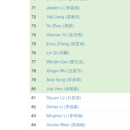
71
Jiawen Li (李嘉闻)
72
Yaji Liang (梁雅吉)
73
Yu Zhou (周煜)
74
Haonan Yu (余浩男)
75
Enxu Zhang (张恩旭)
76
Lin Qi (祁麟)
77
Wenjie Cao (曹文杰)
78
Xingyu Wu (伍星宇)
79
Anqi Song (宋岸琪)
80
Juju Hou (侯菊菊)
81
Siyuan Lü (吕思源)
82
Dehao Li (李德豪)
83
Minghan Li (李明瀚)
84
Dexiao Miao (苗德晓)