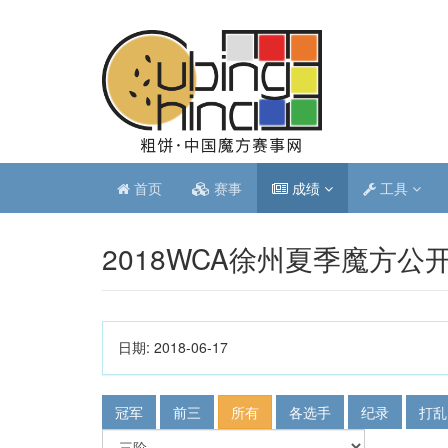
首页
赛事
成绩
工具
2018WCA徐州夏季魔方公
日期:
2018-06-17
冠军
前三
所有
各选手
纪录
打乱