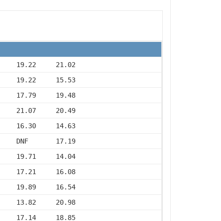
     19.22     21.02
     19.22     15.53
     17.79     19.48
     21.07     20.49
     16.30     14.63
     DNF       17.19
     19.71     14.04
     17.21     16.08
     19.89     16.54
     13.82     20.98
     17.14     18.85