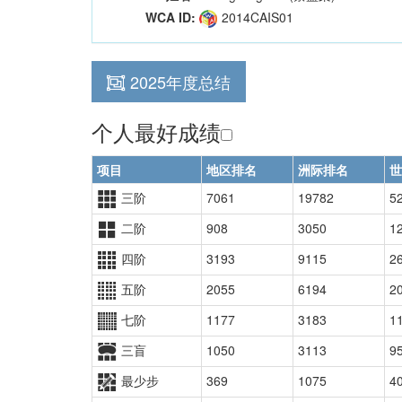
WCA ID:
2014CAIS01
2025年度总结
个人最好成绩
项目
地区排名
洲际排名
世
三阶
7061
19782
5
二阶
908
3050
1
四阶
3193
9115
2
五阶
2055
6194
2
七阶
1177
3183
1
三盲
1050
3113
9
最少步
369
1075
4