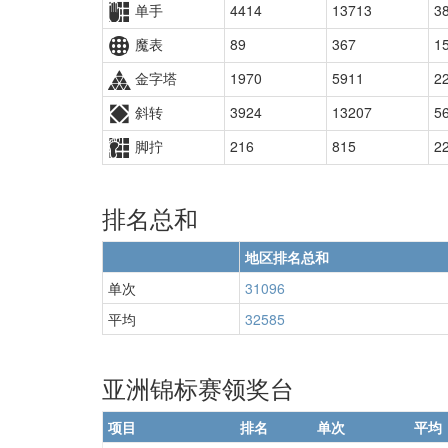
单手
4414
13713
3
魔表
89
367
1
金字塔
1970
5911
2
斜转
3924
13207
5
脚拧
216
815
2
排名总和
地区排名总和
单次
31096
平均
32585
亚洲锦标赛领奖台
项目
排名
单次
平均