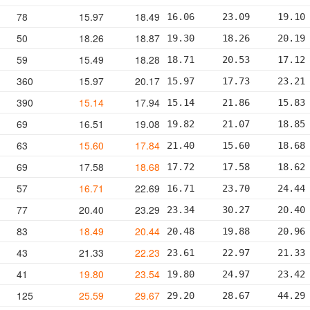
78
15.97
18.49
16.06     23.09     19.10
50
18.26
18.87
19.30     18.26     20.19
59
15.49
18.28
18.71     20.53     17.12
360
15.97
20.17
15.97     17.73     23.21
390
15.14
17.94
15.14     21.86     15.83
69
16.51
19.08
19.82     21.07     18.85
63
15.60
17.84
21.40     15.60     18.68
69
17.58
18.68
17.72     17.58     18.62
57
16.71
22.69
16.71     23.70     24.44
77
20.40
23.29
23.34     30.27     20.40
83
18.49
20.44
20.48     19.88     20.96
43
21.33
22.23
23.61     22.97     21.33
41
19.80
23.54
19.80     24.97     23.42
125
25.59
29.67
29.20     28.67     44.29