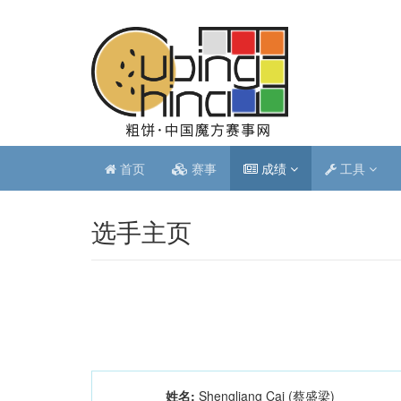
首页
赛事
成绩
工具
选手主页
姓名:
Shengliang Cai (蔡盛梁)