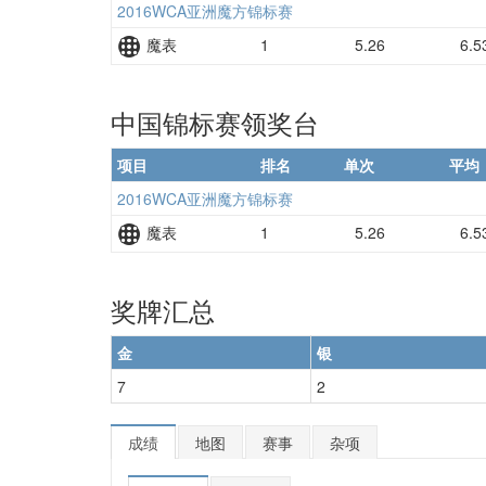
2016WCA亚洲魔方锦标赛
魔表
1
5.26
6.5
中国锦标赛领奖台
项目
排名
单次
平均
2016WCA亚洲魔方锦标赛
魔表
1
5.26
6.5
奖牌汇总
金
银
7
2
成绩
地图
赛事
杂项