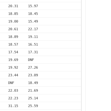
     20.31     15.97
     18.85     18.45
     19.00     15.49
     20.61     22.17
     18.89     19.11
     18.57     16.51
     17.54     17.31
     19.69     DNF
     19.92     27.26
     23.44     23.09
     DNF       18.49
     22.03     21.69
     22.23     25.14
     31.15     25.59