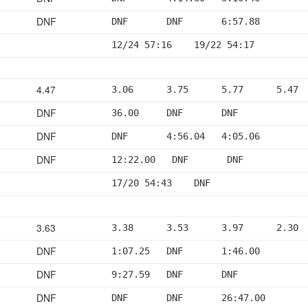
DNF
DNF       DNF       6:57.88
12/24 57:16    19/22 54:17
4.47
3.06      3.75      5.77      5.47 
DNF
36.00     DNF       DNF
DNF
DNF       4:56.04   4:05.06
DNF
12:22.00   DNF       DNF
17/20 54:43    DNF
3.63
3.38      3.53      3.97      2.30 
DNF
1:07.25   DNF       1:46.00
DNF
9:27.59   DNF       DNF
DNF
DNF       DNF       26:47.00