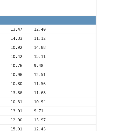
     13.47     12.40
     14.33     11.12
     10.92     14.88
     10.42     15.11
     10.76     9.48
     10.96     12.51
     10.80     11.56
     13.86     11.68
     10.31     10.94
     13.91     9.71
     12.90     13.97
     15.91     12.43