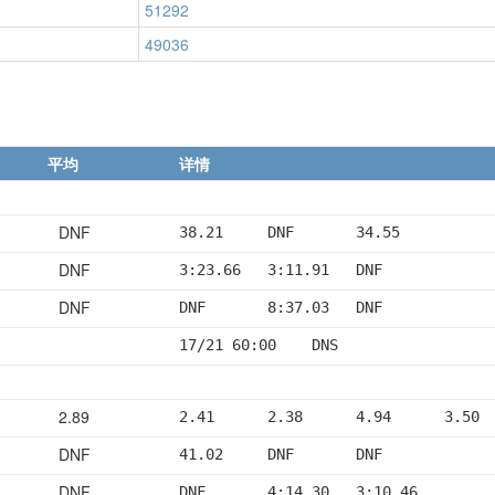
51292
49036
平均
详情
DNF
38.21     DNF       34.55
DNF
3:23.66   3:11.91   DNF
DNF
DNF       8:37.03   DNF
17/21 60:00    DNS
2.89
2.41      2.38      4.94      3.50 
DNF
41.02     DNF       DNF
DNF
DNF       4:14.30   3:10.46