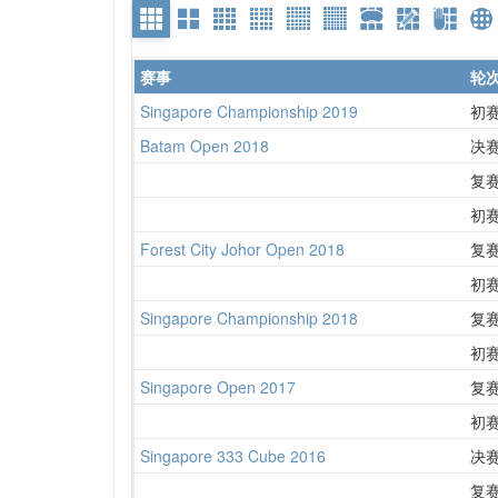
赛事
轮
Singapore Championship 2019
初
Batam Open 2018
决
复
初
Forest City Johor Open 2018
复
初
Singapore Championship 2018
复
初
Singapore Open 2017
复
初
Singapore 333 Cube 2016
决
复