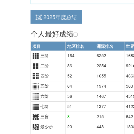
2025年度总结
个人最好成绩
项目
地区排名
洲际排名
世
三阶
164
6252
168
二阶
86
2254
921
四阶
52
1655
466
五阶
64
1974
563
六阶
56
1467
451
七阶
51
1377
412
三盲
8
215
642
最少步
20
448
180