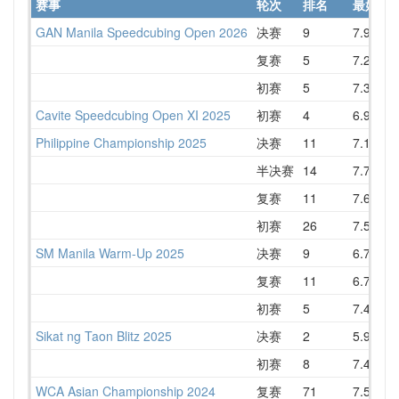
赛事
轮次
排名
最好
GAN Manila Speedcubing Open 2026
决赛
9
7.92
复赛
5
7.26
初赛
5
7.31
Cavite Speedcubing Open XI 2025
初赛
4
6.91
Philippine Championship 2025
决赛
11
7.19
半决赛
14
7.70
复赛
11
7.68
初赛
26
7.55
SM Manila Warm-Up 2025
决赛
9
6.75
复赛
11
6.71
初赛
5
7.46
Sikat ng Taon Blitz 2025
决赛
2
5.92
初赛
8
7.45
WCA Asian Championship 2024
复赛
71
7.56