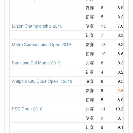
复赛
6
8.97
初赛
5
8.22
Luzon Championship 2019
复赛
15
7.81
1
初赛
7
8.31
Metro Speedcubing Open 2019
复赛
13
9.23
1
初赛
10
8.61
1
San Jose Del Monte 2019
决赛
8
9.32
初赛
4
8.29
Antipolo City Cube Open II 2019
决赛
8
9.51
1
复赛
8
7.63
初赛
5
8.06
PSC Open 2018
决赛
11
10.26
1
复赛
9
8.77
1
初赛
9
9.12
1