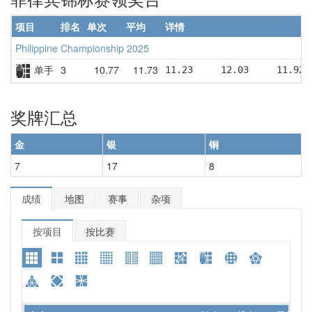
项目
排名
单次
平均
详情
Philippine Championship 2025
单手
3
10.77
11.73
11.23     12.03     11.92 
奖牌汇总
金
银
铜
7
17
8
成绩
地图
赛事
杂项
按项目
按比赛