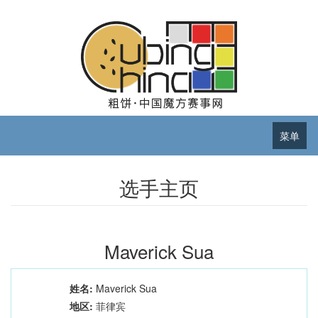
菜单
选手主页
Maverick Sua
姓名:
Maverick Sua
地区:
菲律宾