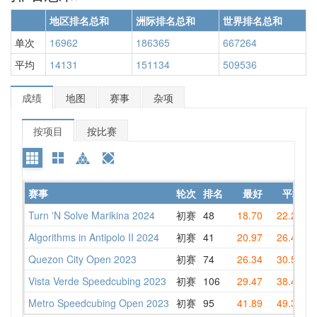
地区排名总和
洲际排名总和
世界排名总和
单次
16962
186365
667264
平均
14131
151134
509536
成绩
地图
赛事
杂项
按项目
按比赛
赛事
轮次
排名
最好
平均
Turn 'N Solve Marikina 2024
初赛
48
18.70
22.20
1
Algorithms in Antipolo II 2024
初赛
41
20.97
26.48
2
Quezon City Open 2023
初赛
74
26.34
30.52
2
Vista Verde Speedcubing 2023
初赛
106
29.47
38.42
4
Metro Speedcubing Open 2023
初赛
95
41.89
49.35
5