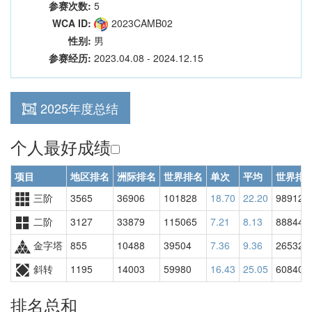
参赛次数:
5
WCA ID:
2023CAMB02
性别:
男
参赛经历:
2023.04.08 - 2024.12.15
2025年度总结
个人最好成绩
项目
地区排名
洲际排名
世界排名
单次
平均
世界排
三阶
3565
36906
101828
18.70
22.20
98912
二阶
3127
33879
115065
7.21
8.13
88844
金字塔
855
10488
39504
7.36
9.36
26532
斜转
1195
14003
59980
16.43
25.05
60840
排名总和