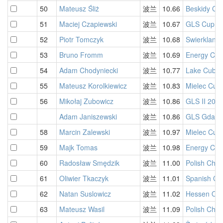
50
Mateusz Śliż
波兰
10.66
Beskidy Cu
51
Maciej Czapiewski
波兰
10.67
GLS Cup V
52
Piotr Tomczyk
波兰
10.68
Swierklany
53
Bruno Fromm
波兰
10.69
Energy Cub
54
Adam Chodyniecki
波兰
10.77
Lake Cubin
55
Mateusz Korolkiewicz
波兰
10.83
Mielec Cub
56
Mikołaj Zubowicz
波兰
10.86
GLS II 202
Adam Janiszewski
波兰
10.86
GLS Gdańsk
58
Marcin Zalewski
波兰
10.97
Mielec Cub
59
Majk Tomas
波兰
10.98
Energy Cub
60
Radosław Smędzik
波兰
11.00
Polish Cha
61
Oliwier Tkaczyk
波兰
11.01
Spanish Ch
62
Natan Suslowicz
波兰
11.02
Hessen Op
63
Mateusz Wasil
波兰
11.09
Polish Cha