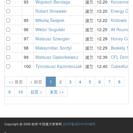
93
Wojciech Barciaga
波兰
12.20
Korzenna S
Robert Siniawski
波兰
12.20
Energy Cu
95
Mikołaj Świątek
波兰
12.22
Królowie S
96
Wiktor Gugulski
波兰
12.25
All Rounder
97
Mateusz Szwugier
波兰
12.28
Honey Cube
98
Maksymilian Sordyl
波兰
12.29
Beskidy Si
99
Mateusz Gąsiorkiewicz
波兰
12.39
CFL Doman
100
Tymoteusz Kazimierczak
波兰
12.40
Cube4fun T
<< 首页
< 前页
1
2
3
4
5
6
7
8
9
10
后页 >
末页 >>
Copyright @ 2026 粗饼·中国魔方赛事网
京ICP备2021016168号