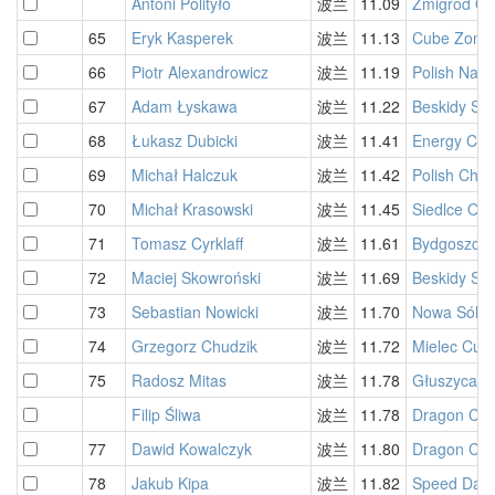
Antoni Polityło
波兰
11.09
Żmigród O
65
Eryk Kasperek
波兰
11.13
Cube Zone 
66
Piotr Alexandrowicz
波兰
11.19
Polish Nati
67
Adam Łyskawa
波兰
11.22
Beskidy Si
68
Łukasz Dubicki
波兰
11.41
Energy Cub
69
Michał Halczuk
波兰
11.42
Polish Cha
70
Michał Krasowski
波兰
11.45
Siedlce Op
71
Tomasz Cyrklaff
波兰
11.61
Bydgoszcz
72
Maciej Skowroński
波兰
11.69
Beskidy Si
73
Sebastian Nowicki
波兰
11.70
Nowa Sól O
74
Grzegorz Chudzik
波兰
11.72
Mielec Cub
75
Radosz Mitas
波兰
11.78
Głuszyca O
Filip Śliwa
波兰
11.78
Dragon Cub
77
Dawid Kowalczyk
波兰
11.80
Dragon Cub
78
Jakub Kipa
波兰
11.82
Speed Days