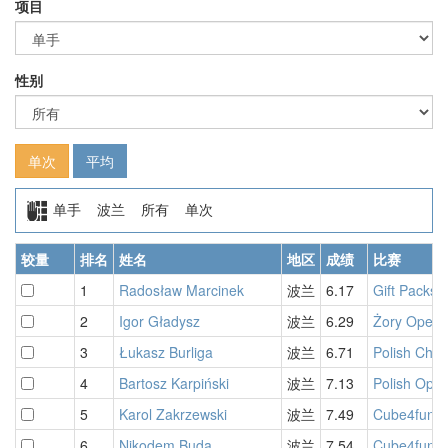
项目
性别
单次
平均
单手 波兰 所有 单次
较量
排名
姓名
地区
成绩
比赛
1
Radosław Marcinek
波兰
6.17
Gift Packs 
2
Igor Gładysz
波兰
6.29
Żory Open 
3
Łukasz Burliga
波兰
6.71
Polish Cha
4
Bartosz Karpiński
波兰
7.13
Polish Ope
5
Karol Zakrzewski
波兰
7.49
Cube4fun B
6
Nikodem Buda
波兰
7.54
Cube4fun L