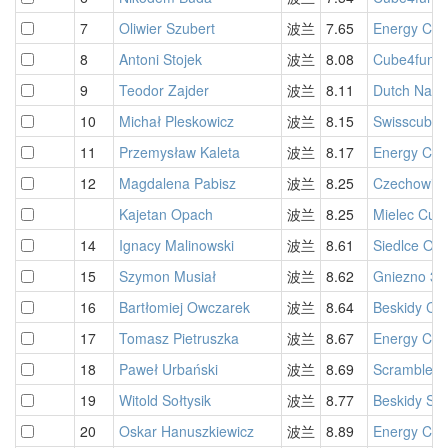
7
Oliwier Szubert
波兰
7.65
Energy Cub
8
Antoni Stojek
波兰
8.08
Cube4fun Ż
9
Teodor Zajder
波兰
8.11
Dutch Natio
10
Michał Pleskowicz
波兰
8.15
Swisscubin
11
Przemysław Kaleta
波兰
8.17
Energy Cub
12
Magdalena Pabisz
波兰
8.25
Czechowice
Kajetan Opach
波兰
8.25
Mielec Cub
14
Ignacy Malinowski
波兰
8.61
Siedlce Op
15
Szymon Musiał
波兰
8.62
Gniezno 3x
16
Bartłomiej Owczarek
波兰
8.64
Beskidy Cu
17
Tomasz Pietruszka
波兰
8.67
Energy Cu
18
Paweł Urbański
波兰
8.69
Scrambled 
19
Witold Sołtysik
波兰
8.77
Beskidy Si
20
Oskar Hanuszkiewicz
波兰
8.89
Energy Cu