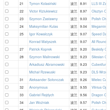
21
Tymon Kolasiński
波兰
8.91
LLS III Za
22
Victor Kiziukiewicz
波兰
8.97
Olsztyn Op
23
Szymon Zastawny
波兰
9.03
Polish Cha
24
Maksymilian Kulas
波兰
9.04
Megaminx F
25
Igor Kowalczyk
波兰
9.07
Speed Days
Konrad Matyszek
波兰
9.07
All Rounder
27
Patrick Koprek
波兰
9.20
Beskidy Cu
28
Szymon Malinowski
波兰
9.23
Silesian Cu
Arkadiusz Abramowski
波兰
9.23
Cube4fun B
Michał Rzewuski
波兰
9.23
DLS Wrzesi
31
Aleksander Sołonczak
波兰
9.26
Mielec Cub
32
Anonymous
波兰
9.55
Vilnius Op
33
Gabriel Rejdych
波兰
9.56
Dragon Cub
34
Jan Woźniak
波兰
9.57
Polish Cha
35
Wojciech Piórczyński
波兰
9.66
Cube4fun B