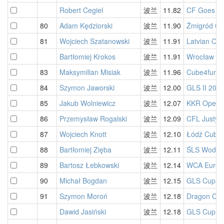
Robert Cegiel
波兰
11.82
CF Goes Cr
80
Adam Kędziorski
波兰
11.90
Żmigród O
81
Wojciech Szatanowski
波兰
11.91
Latvian Op
Bartłomiej Krokos
波兰
11.91
Wrocław Cu
83
Maksymilian Misiak
波兰
11.96
Cube4fun Lu
84
Szymon Jaworski
波兰
12.00
GLS II 202
85
Jakub Wolniewicz
波兰
12.07
KKR Open 
86
Przemysław Rogalski
波兰
12.09
CFL Justyn
87
Wojciech Knott
波兰
12.10
Łódź Cubi
88
Bartłomiej Zięba
波兰
12.11
ŚLS Wodzis
89
Bartosz Łebkowski
波兰
12.14
WCA Europ
90
Michał Bogdan
波兰
12.15
GLS Cup V
91
Szymon Moroń
波兰
12.18
Dragon Cub
Dawid Jasiński
波兰
12.18
GLS Cup V