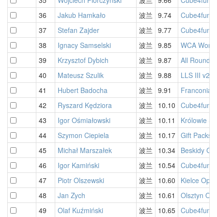
36
Jakub Hamkało
波兰
9.74
Cube4fun i
37
Stefan Zajder
波兰
9.77
Cube4fun i
38
Ignacy Samselski
波兰
9.85
WCA World
39
Krzysztof Dybich
波兰
9.87
All Rounder
40
Mateusz Szulik
波兰
9.88
LLS III v2 
41
Hubert Badocha
波兰
9.91
Franconia 
42
Ryszard Kędziora
波兰
10.10
Cube4fun L
43
Igor Ośmiałowski
波兰
10.11
Królowie S
44
Szymon Ciepiela
波兰
10.17
Gift Packs 
45
Michał Marszałek
波兰
10.34
Beskidy Cu
46
Igor Kamiński
波兰
10.54
Cube4fun Ż
47
Piotr Olszewski
波兰
10.60
Kielce Ope
48
Jan Zych
波兰
10.61
Olsztyn Op
49
Olaf Kuźmiński
波兰
10.65
Cube4fun i