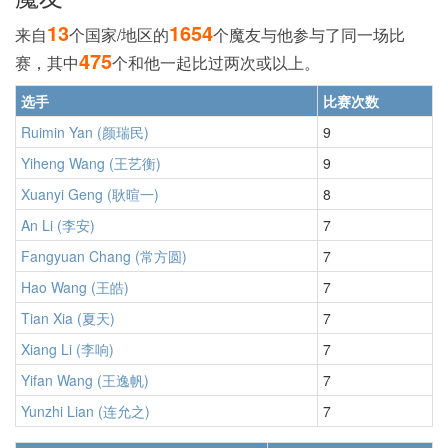
13
1654
来自
个国家/地区的
个魔友与他参与了同一场比
475
赛，其中
个和他一起比过两次或以上。
选手
比赛次数
Ruimin Yan (颜瑞民)
9
Yiheng Wang (王艺衡)
9
Xuanyi Geng (耿暄一)
8
An Li (李安)
7
Fangyuan Chang (常方圆)
7
Hao Wang (王皓)
7
Tian Xia (夏天)
7
Xiang Li (李响)
7
Yifan Wang (王逸帆)
7
Yunzhi Lian (连允之)
7