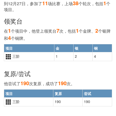
11
38
1
到12月27日，参加了
场比赛，上场
个轮次，包括
个
项目。
领奖台
1
7
1
2
在
个项目中，他登上领奖台
次，包括
个
金牌
、
个
银牌
4
和
个
铜牌
。
项目
金
银
铜
三阶
1
2
4
复原/尝试
190
190
他尝试了
次复原，成功了
次。
项目
复原
尝试
三阶
190
190