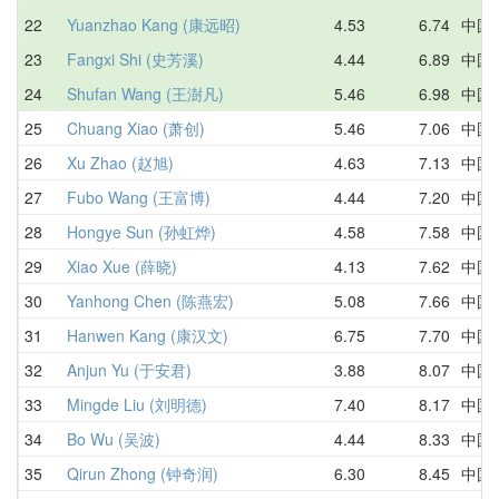
22
Yuanzhao Kang (康远昭)
4.53
6.74
中国
23
Fangxi Shi (史芳溪)
4.44
6.89
中国
24
Shufan Wang (王澍凡)
5.46
6.98
中国
25
Chuang Xiao (萧创)
5.46
7.06
中国
26
Xu Zhao (赵旭)
4.63
7.13
中国
27
Fubo Wang (王富博)
4.44
7.20
中国
28
Hongye Sun (孙虹烨)
4.58
7.58
中国
29
Xiao Xue (薛晓)
4.13
7.62
中国
30
Yanhong Chen (陈燕宏)
5.08
7.66
中国
31
Hanwen Kang (康汉文)
6.75
7.70
中国
32
Anjun Yu (于安君)
3.88
8.07
中国
33
Mingde Liu (刘明德)
7.40
8.17
中国
34
Bo Wu (吴波)
4.44
8.33
中国
35
Qirun Zhong (钟奇润)
6.30
8.45
中国