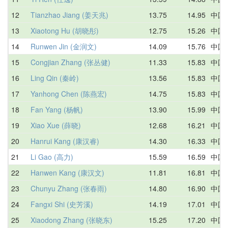
12
Tianzhao Jiang (姜天兆)
13.75
14.95
中国
13
Xiaotong Hu (胡晓彤)
12.75
15.26
中国
14
Runwen Jin (金润文)
14.09
15.76
中国
15
Congjian Zhang (张丛健)
11.33
15.83
中国
16
Ling Qin (秦岭)
13.56
15.83
中国
17
Yanhong Chen (陈燕宏)
14.75
15.83
中国
18
Fan Yang (杨帆)
13.90
15.99
中国
19
Xiao Xue (薛晓)
12.68
16.21
中国
20
Hanrui Kang (康汉睿)
14.30
16.33
中国
21
Li Gao (高力)
15.59
16.59
中国
22
Hanwen Kang (康汉文)
11.81
16.81
中国
23
Chunyu Zhang (张春雨)
14.80
16.90
中国
24
Fangxi Shi (史芳溪)
14.19
17.01
中国
25
Xiaodong Zhang (张晓东)
15.25
17.20
中国