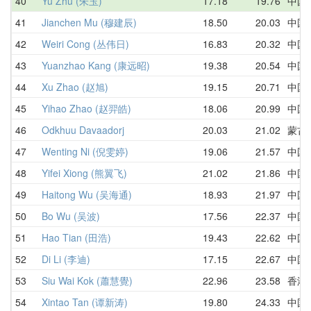
40
Yu Zhu (朱玉)
17.18
19.76
中国
41
Jianchen Mu (穆建辰)
18.50
20.03
中国
42
Weiri Cong (丛伟日)
16.83
20.32
中国
43
Yuanzhao Kang (康远昭)
19.38
20.54
中国
44
Xu Zhao (赵旭)
19.15
20.71
中国
45
Yihao Zhao (赵羿皓)
18.06
20.99
中国
46
Odkhuu Davaadorj
20.03
21.02
蒙古
47
Wenting Ni (倪雯婷)
19.06
21.57
中国
48
Yifei Xiong (熊翼飞)
21.02
21.86
中国
49
Haitong Wu (吴海通)
18.93
21.97
中国
50
Bo Wu (吴波)
17.56
22.37
中国
51
Hao Tian (田浩)
19.43
22.62
中国
52
Di Li (李迪)
17.15
22.67
中国
53
Siu Wai Kok (蕭慧覺)
22.96
23.58
香港
54
Xintao Tan (谭新涛)
19.80
24.33
中国