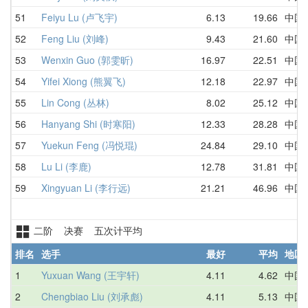
51
Feiyu Lu (卢飞宇)
6.13
19.66
中国
52
Feng Liu (刘峰)
9.43
21.60
中国
53
Wenxin Guo (郭雯昕)
16.97
22.51
中国
54
Yifei Xiong (熊翼飞)
12.18
22.97
中国
55
Lin Cong (丛林)
8.02
25.12
中国
56
Hanyang Shi (时寒阳)
12.33
28.28
中国
57
Yuekun Feng (冯悦琨)
24.84
29.10
中国
58
Lu Li (李鹿)
12.78
31.81
中国
59
Xingyuan Li (李行远)
21.21
46.96
中国
二阶 决赛 五次计平均
排名
选手
最好
平均
地区
1
Yuxuan Wang (王宇轩)
4.11
4.62
中国
2
Chengbiao Liu (刘承彪)
4.11
5.13
中国