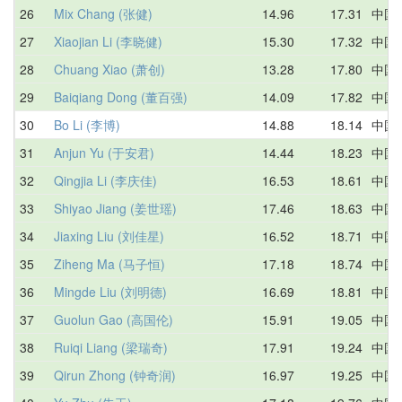
26
Mix Chang (张健)
14.96
17.31
中国
27
Xiaojian Li (李晓健)
15.30
17.32
中国
28
Chuang Xiao (萧创)
13.28
17.80
中国
29
Baiqiang Dong (董百强)
14.09
17.82
中国
30
Bo Li (李博)
14.88
18.14
中国
31
Anjun Yu (于安君)
14.44
18.23
中国
32
Qingjia Li (李庆佳)
16.53
18.61
中国
33
Shiyao Jiang (姜世瑶)
17.46
18.63
中国
34
Jiaxing Liu (刘佳星)
16.52
18.71
中国
35
Ziheng Ma (马子恒)
17.18
18.74
中国
36
Mingde Liu (刘明德)
16.69
18.81
中国
37
Guolun Gao (高国伦)
15.91
19.05
中国
38
Ruiqi Liang (梁瑞奇)
17.91
19.24
中国
39
Qirun Zhong (钟奇润)
16.97
19.25
中国