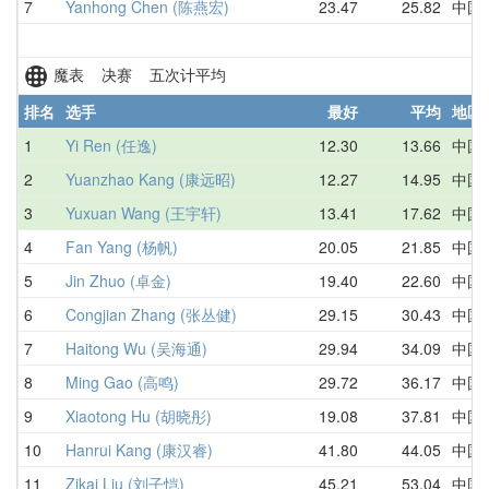
7
Yanhong Chen (陈燕宏)
23.47
25.82
中国
魔表 决赛 五次计平均
排名
选手
最好
平均
地区
1
Yi Ren (任逸)
12.30
13.66
中国
2
Yuanzhao Kang (康远昭)
12.27
14.95
中国
3
Yuxuan Wang (王宇轩)
13.41
17.62
中国
4
Fan Yang (杨帆)
20.05
21.85
中国
5
Jin Zhuo (卓金)
19.40
22.60
中国
6
Congjian Zhang (张丛健)
29.15
30.43
中国
7
Haitong Wu (吴海通)
29.94
34.09
中国
8
Ming Gao (高鸣)
29.72
36.17
中国
9
Xiaotong Hu (胡晓彤)
19.08
37.81
中国
10
Hanrui Kang (康汉睿)
41.80
44.05
中国
11
Zikai Liu (刘子恺)
45.21
53.04
中国