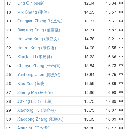
17
Ling Qin (秦岭)
12.94
15.34
中国
18
Mix Chang (张健)
14.55
15.57
中国
19
Congjian Zhang (张丛健)
13.77
15.61
中国
20
Baiqiang Dong (董百强)
14.71
15.87
中国
21
Hanwen Kang (康汉文)
14.78
16.21
中国
22
Hanrui Kang (康汉睿)
14.68
16.55
中国
23
Xiaojian Li (李晓健)
15.22
16.66
中国
24
Chunyu Zhang (张春雨)
15.84
16.73
中国
25
Yanhong Chen (陈燕宏)
13.84
16.75
中国
26
Xiao Xue (薛晓)
15.59
16.89
中国
27
Ziheng Ma (马子恒)
15.86
16.99
中国
28
Jiaxing Liu (刘佳星)
15.75
17.89
中国
29
Xiaotong Hu (胡晓彤)
15.75
18.07
中国
30
Xiaodong Zhang (张晓东)
13.93
18.09
中国
31
Anjun Yu (于安君)
14.08
18.17
中国