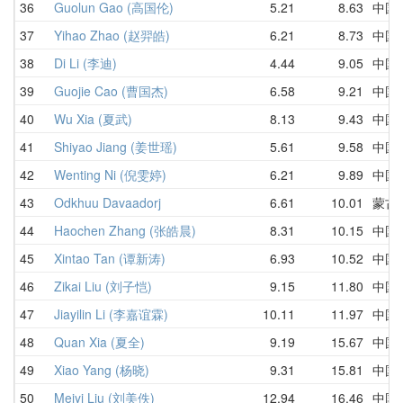
36
Guolun Gao (高国伦)
5.21
8.63
中国
37
Yihao Zhao (赵羿皓)
6.21
8.73
中国
38
Di Li (李迪)
4.44
9.05
中国
39
Guojie Cao (曹国杰)
6.58
9.21
中国
40
Wu Xia (夏武)
8.13
9.43
中国
41
Shiyao Jiang (姜世瑶)
5.61
9.58
中国
42
Wenting Ni (倪雯婷)
6.21
9.89
中国
43
Odkhuu Davaadorj
6.61
10.01
蒙古
44
Haochen Zhang (张皓晨)
8.31
10.15
中国
45
Xintao Tan (谭新涛)
6.93
10.52
中国
46
Zikai Liu (刘子恺)
9.15
11.80
中国
47
Jiayilin Li (李嘉谊霖)
10.11
11.97
中国
48
Quan Xia (夏全)
9.19
15.67
中国
49
Xiao Yang (杨晓)
9.31
15.81
中国
50
Meiyi Liu (刘美佚)
12.94
16.46
中国