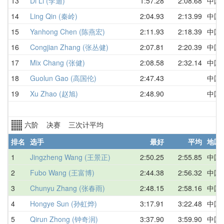
13
Di Li (李迪)
1:57.28
2:08.68
中国
14
Ling Qin (秦岭)
2:04.93
2:13.99
中国
15
Yanhong Chen (陈燕宏)
2:11.93
2:18.39
中国
16
Congjian Zhang (张丛健)
2:07.81
2:20.39
中国
17
Mix Chang (张健)
2:08.58
2:32.14
中国
18
Guolun Gao (高国伦)
2:47.43
中国
19
Xu Zhao (赵旭)
2:48.90
中国
六阶 决赛 三次计平均
排名
选手
最好
平均
地区
1
Jingzheng Wang (王景正)
2:50.25
2:55.85
中国
2
Fubo Wang (王富博)
2:44.38
2:56.32
中国
3
Chunyu Zhang (张春雨)
2:48.15
2:58.16
中国
4
Hongye Sun (孙虹烨)
3:17.91
3:22.48
中国
5
Qirun Zhong (钟奇润)
3:37.90
3:59.90
中国