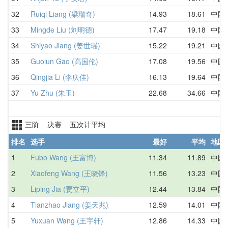
32
Ruiqi Liang (梁瑞奇)
14.93
18.61
中国
33
Mingde Liu (刘明德)
17.47
19.18
中国
34
Shiyao Jiang (姜世瑶)
15.22
19.21
中国
35
Guolun Gao (高国伦)
17.08
19.56
中国
36
Qingjia Li (李庆佳)
16.13
19.64
中国
37
Yu Zhu (朱玉)
22.68
34.66
中国
三阶 决赛 五次计平均
排名
选手
最好
平均
地区
1
Fubo Wang (王富博)
11.34
11.89
中国
2
Xiaofeng Wang (王晓锋)
11.56
13.23
中国
3
Liping Jia (贾立平)
12.44
13.84
中国
4
Tianzhao Jiang (姜天兆)
12.59
14.01
中国
5
Yuxuan Wang (王宇轩)
12.86
14.33
中国