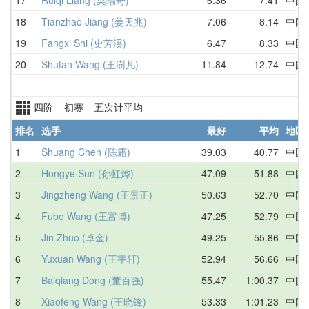
18
Tianzhao Jiang (姜天兆)
7.06
8.14
中国
19
Fangxi Shi (史芳溪)
6.47
8.33
中国
20
Shufan Wang (王澍凡)
11.84
12.74
中国
四阶 初赛 五次计平均
排名
选手
最好
平均
地区
1
Shuang Chen (陈霜)
39.03
40.77
中国
2
Hongye Sun (孙虹烨)
47.09
51.88
中国
3
Jingzheng Wang (王景正)
50.63
52.70
中国
4
Fubo Wang (王富博)
47.25
52.79
中国
5
Jin Zhuo (卓金)
49.25
55.86
中国
6
Yuxuan Wang (王宇轩)
52.94
56.66
中国
7
Baiqiang Dong (董百强)
55.47
1:00.37
中国
8
Xiaofeng Wang (王晓锋)
53.33
1:01.23
中国