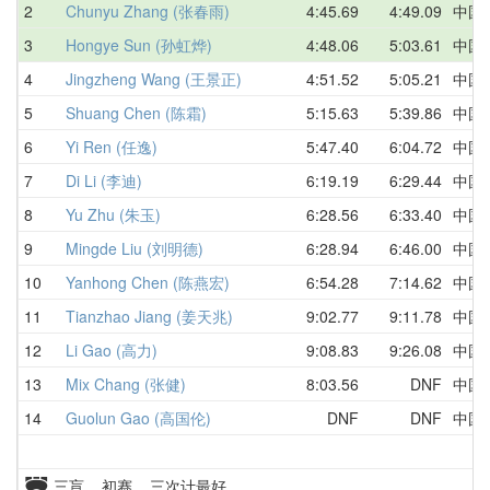
2
Chunyu Zhang (张春雨)
4:45.69
4:49.09
中国
3
Hongye Sun (孙虹烨)
4:48.06
5:03.61
中国
4
Jingzheng Wang (王景正)
4:51.52
5:05.21
中国
5
Shuang Chen (陈霜)
5:15.63
5:39.86
中国
6
Yi Ren (任逸)
5:47.40
6:04.72
中国
7
Di Li (李迪)
6:19.19
6:29.44
中国
8
Yu Zhu (朱玉)
6:28.56
6:33.40
中国
9
Mingde Liu (刘明德)
6:28.94
6:46.00
中国
10
Yanhong Chen (陈燕宏)
6:54.28
7:14.62
中国
11
Tianzhao Jiang (姜天兆)
9:02.77
9:11.78
中国
12
Li Gao (高力)
9:08.83
9:26.08
中国
13
Mix Chang (张健)
8:03.56
DNF
中国
14
Guolun Gao (高国伦)
DNF
DNF
中国
三盲 初赛 三次计最好