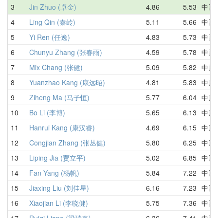
3
Jin Zhuo (卓金)
4.86
5.53
中国
4
Ling Qin (秦岭)
5.11
5.66
中国
5
Yi Ren (任逸)
4.83
5.73
中国
6
Chunyu Zhang (张春雨)
4.59
5.78
中国
7
Mix Chang (张健)
5.09
5.82
中国
8
Yuanzhao Kang (康远昭)
4.81
5.83
中国
9
Ziheng Ma (马子恒)
5.77
6.04
中国
10
Bo Li (李博)
5.65
6.13
中国
11
Hanrui Kang (康汉睿)
4.69
6.15
中国
12
Congjian Zhang (张丛健)
5.80
6.25
中国
13
Liping Jia (贾立平)
5.02
6.85
中国
14
Fan Yang (杨帆)
5.84
7.22
中国
15
Jiaxing Liu (刘佳星)
6.16
7.23
中国
16
Xiaojian Li (李晓健)
5.75
7.36
中国
17
Ruiqi Liang (梁瑞奇)
6.36
7.41
中国