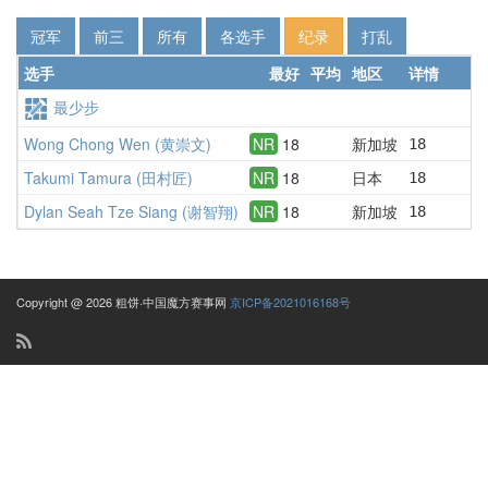
冠军
前三
所有
各选手
纪录
打乱
选手
最好
平均
地区
详情
最少步
Wong Chong Wen (黄崇文)
NR
18
新加坡
18       
Takumi Tamura (田村匠)
NR
18
日本
18       
Dylan Seah Tze Siang (谢智翔)
NR
18
新加坡
18       
Copyright @ 2026 粗饼·中国魔方赛事网
京ICP备2021016168号