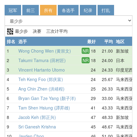
冠军
前三
所有
各选手
纪录
打乱
最少步 决赛 三次计平均
排名
选手
最好
平均
地区
1
Wong Chong Wen (黄崇文)
NR
18
21.00
新加坡
2
Takumi Tamura (田村匠)
NR
18
24.00
日本
3
Vincent Hartanto Utomo
24
24.33
印度尼西
4
Teh Keng Foo (郑庆富)
24
25.67
马来西亚
5
Ang Chin Zhen (洪靖程)
25
26.33
马来西亚
6
Bryan Gan Tze Yang (顏子洋)
29
33.00
马来西亚
7
Tam Shen Hsiung (譚昇雄)
41
43.33
马来西亚
8
Jacob Keh (郭正兴)
47
48.33
新加坡
9
Sri Ganesh Krishna
45
48.67
马来西亚
10
Jayden Choo
46
51.00
马来西亚