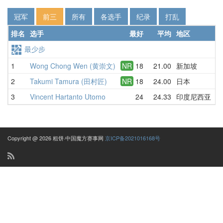
冠军
前三
所有
各选手
纪录
打乱
排名
选手
最好
平均
地区
详
最少步
1
Wong Chong Wen (黄崇文)
NR
18
21.00
新加坡
1
2
Takumi Tamura (田村匠)
NR
18
24.00
日本
1
3
Vincent Hartanto Utomo
24
24.33
印度尼西亚
2
Copyright @ 2026 粗饼·中国魔方赛事网
京ICP备2021016168号