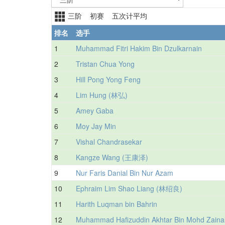
三阶 初赛 五次计平均
排名
选手
1
Muhammad Fitri Hakim Bin Dzulkarnain
2
Tristan Chua Yong
3
Hill Pong Yong Feng
4
Lim Hung (林弘)
5
Amey Gaba
6
Moy Jay Min
7
Vishal Chandrasekar
8
Kangze Wang (王康泽)
9
Nur Faris Danial Bin Nur Azam
10
Ephraim Lim Shao Liang (林绍良)
11
Harith Luqman bin Bahrin
12
Muhammad Hafizuddin Akhtar Bin Mohd Zainal