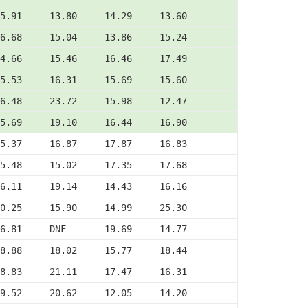
5.91     13.80     14.29     13.60
6.68     15.04     13.86     15.24
4.66     15.46     16.46     17.49
5.53     16.31     15.69     15.60
6.48     23.72     15.98     12.47
5.69     19.10     16.44     16.90
5.37     16.87     17.87     16.83
5.48     15.02     17.35     17.68
6.11     19.14     14.43     16.16
0.25     15.90     14.99     25.30
6.81     DNF       19.69     14.77
8.88     18.02     15.77     18.44
8.83     21.11     17.47     16.31
9.52     20.62     12.05     14.20