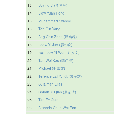
13
Boying Li (李博莹)
14
Liow Yuan Feng
15
Muhammad Syahmi
16
Teh Qin Yang
17
Ang Chin Zhen (洪靖程)
18
Leow Yi Jun (廖艺畯)
19
Ivan Lew Yi Wen (刘义文)
20
Tan Wei Kee (陈伟祺)
21
Michael (謝富亦)
22
Terence Lai Yu Kit (黎宇杰)
23
Sulaiman Elias
24
Chuah Yi Qian (蔡銥倩)
25
Tan Ee Qian
26
Amanda Chua Wei Fen