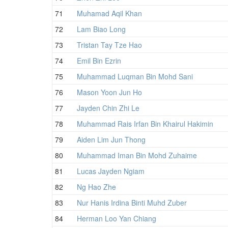
71
Muhamad Aqil Khan
72
Lam Biao Long
73
Tristan Tay Tze Hao
74
Emil Bin Ezrin
75
Muhammad Luqman Bin Mohd Sani
76
Mason Yoon Jun Ho
77
Jayden Chin Zhi Le
78
Muhammad Rais Irfan Bin Khairul Hakimin
79
Aiden Lim Jun Thong
80
Muhammad Iman Bin Mohd Zuhaime
81
Lucas Jayden Ngiam
82
Ng Hao Zhe
83
Nur Hanis Irdina Binti Muhd Zuber
84
Herman Loo Yan Chiang