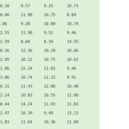
0.10     9.57      9.25      10.73
0.00     11.90     10.75     8.84
.06      9.28      10.88     10.74
2.55     11.98     9.52      9.46
2.59     8.68      8.34      14.55
0.16     12.36     10.20     10.66
2.05     10.12     10.75     10.62
1.06     15.24     11.02     9.46
3.06     10.74     11.15     9.91
0.31     11.43     12.80     10.48
2.14     10.83     10.55     11.00
0.44     14.24     11.93     11.83
2.47     10.39     9.49      13.13
1.83     11.64     10.36     11.60