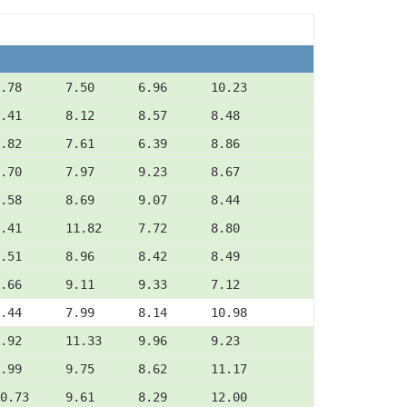
.78      7.50      6.96      10.23
.41      8.12      8.57      8.48
.82      7.61      6.39      8.86
.70      7.97      9.23      8.67
.58      8.69      9.07      8.44
.41      11.82     7.72      8.80
.51      8.96      8.42      8.49
.66      9.11      9.33      7.12
.44      7.99      8.14      10.98
.92      11.33     9.96      9.23
.99      9.75      8.62      11.17
0.73     9.61      8.29      12.00