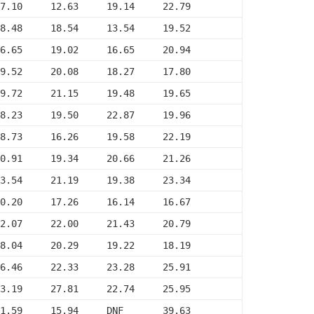
7.10     12.63     19.14     22.79
8.48     18.54     13.54     19.52
6.65     19.02     16.65     20.94
9.52     20.08     18.27     17.80
9.72     21.15     19.48     19.65
8.23     19.50     22.87     19.96
8.73     16.26     19.58     22.19
0.91     19.34     20.66     21.26
3.54     21.19     19.38     23.34
0.20     17.26     16.14     16.67
2.07     22.00     21.43     20.79
8.04     20.29     19.22     18.19
6.46     22.33     23.28     25.91
3.19     27.81     22.74     25.95
1.59     15.94     DNF       39.63