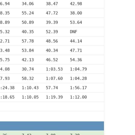
6.94     34.06     38.47     42.98
8.35     55.24     47.72     38.00
8.89     50.89     39.39     53.64
5.32     40.35     52.39     DNF
2.71     57.78     48.56     44.14
3.48     53.84     40.34     47.71
5.75     42.13     46.52     54.36
4.08     30.74     1:03.53   1:04.79
7.93     58.32     1:07.60   1:04.28
:24.38   1:10.43   57.74     1:56.17
:18.65   1:10.05   1:19.39   1:12.00