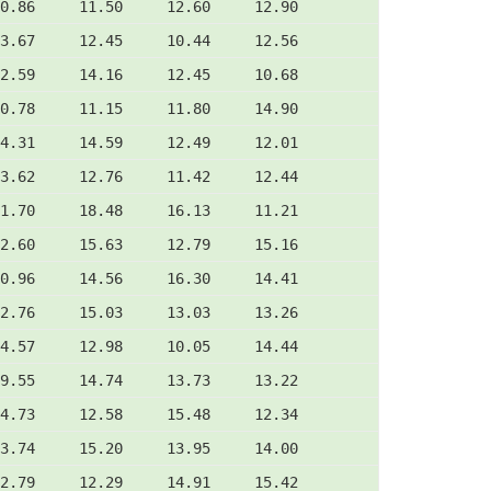
0.86     11.50     12.60     12.90
3.67     12.45     10.44     12.56
2.59     14.16     12.45     10.68
0.78     11.15     11.80     14.90
4.31     14.59     12.49     12.01
3.62     12.76     11.42     12.44
1.70     18.48     16.13     11.21
2.60     15.63     12.79     15.16
0.96     14.56     16.30     14.41
2.76     15.03     13.03     13.26
4.57     12.98     10.05     14.44
9.55     14.74     13.73     13.22
4.73     12.58     15.48     12.34
3.74     15.20     13.95     14.00
2.79     12.29     14.91     15.42