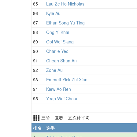
85
Lau Ze Ho Nicholas
86
Kyle Au
87
Ethan Song Yu Ting
88
Ong Yi Khai
89
Ooi Wei Siang
90
Charlie Yeo
91
Cheah Shun An
92
Zone Au
93
Emmett Yick Zhi Xian
94
Kiew Ao Ren
95
Yeap Wei Choun
三阶 复赛 五次计平均
排名
选手