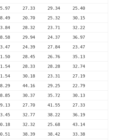
5.97     27.33     29.34     25.40
8.49     20.70     25.32     30.15
3.84     28.32     23.71     32.22
8.58     29.94     24.37     36.97
3.47     24.39     27.84     23.47
1.50     28.45     26.76     35.13
1.54     28.33     28.28     32.74
1.54     30.18     23.31     27.19
8.29     44.16     29.25     22.79
8.85     30.37     35.72     30.13
9.13     27.70     41.55     27.33
3.45     32.77     38.22     36.19
0.18     32.32     25.68     43.14
0.51     38.39     38.42     33.38