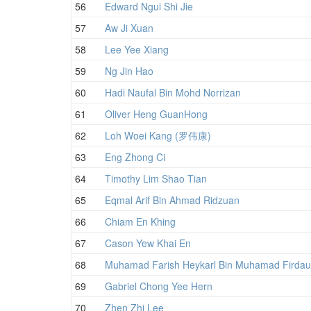
56
Edward Ngui Shi Jie
57
Aw Ji Xuan
58
Lee Yee Xiang
59
Ng Jin Hao
60
Hadi Naufal Bin Mohd Norrizan
61
Oliver Heng GuanHong
62
Loh Woei Kang (罗伟康)
63
Eng Zhong Ci
64
Timothy Lim Shao Tian
65
Eqmal Arif Bin Ahmad Ridzuan
66
Chiam En Khing
67
Cason Yew Khai En
68
Muhamad Farish Heykarl Bin Muhamad Firdau
69
Gabriel Chong Yee Hern
70
Zhen Zhi Lee