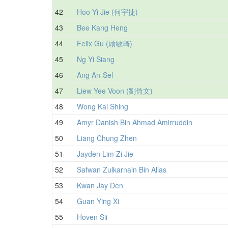
42
Hoo Yi Jie (何宇捷)
43
Bee Kang Heng
44
Felix Gu (顾敏琦)
45
Ng Yi Siang
46
Ang An-Sel
47
Liew Yee Voon (劉倚文)
48
Wong Kai Shing
49
Amyr Danish Bin Ahmad Amirruddin
50
Liang Chung Zhen
51
Jayden Lim Zi Jie
52
Safwan Zulkarnain Bin Alias
53
Kwan Jay Den
54
Guan Ying Xi
55
Hoven Sii