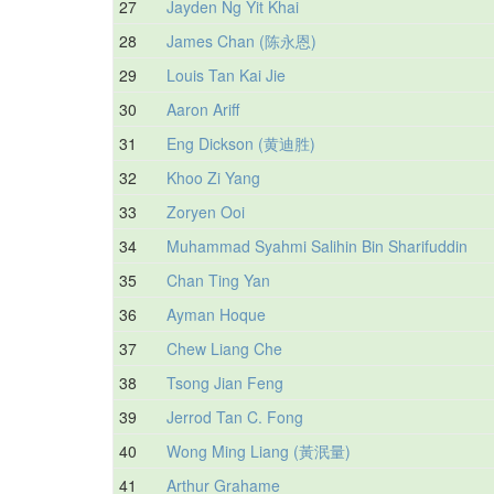
27
Jayden Ng Yit Khai
28
James Chan (陈永恩)
29
Louis Tan Kai Jie
30
Aaron Ariff
31
Eng Dickson (黄迪胜)
32
Khoo Zi Yang
33
Zoryen Ooi
34
Muhammad Syahmi Salihin Bin Sharifuddin
35
Chan Ting Yan
36
Ayman Hoque
37
Chew Liang Che
38
Tsong Jian Feng
39
Jerrod Tan C. Fong
40
Wong Ming Liang (黃泯量)
41
Arthur Grahame